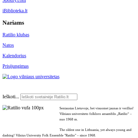
Spotify.com
iBiblioteka.lt
Nariams
Ratilio klubas
Natos
Kalendorius
Prisijungimas
Ieškoti...
Seniausias Lietuvoje, bet visuomet jaunas ir veržlus!
Vilniaus universiteto folkloro ansamblis „Ratilio“ –
nuo 1968 m.
The oldest one in Lithuania, yet always young and
dashing! Vilnius University Folk Ensemble "Ratilio" – since 1968.