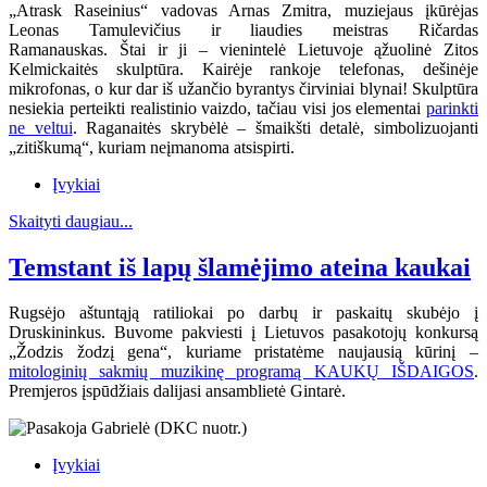
„Atrask Raseinius“ vadovas Arnas Zmitra, muziejaus įkūrėjas
Leonas Tamulevičius ir liaudies meistras Ričardas
Ramanauskas.
Štai ir ji – vienintelė Lietuvoje ąžuolinė Zitos
Kelmickaitės skulptūra. Kairėje rankoje telefonas, dešinėje
mikrofonas, o kur dar iš užančio byrantys čirviniai blynai! Skulptūra
nesiekia perteikti realistinio vaizdo, tačiau visi jos elementai
parinkti
ne veltui
. Raganaitės skrybėlė – šmaikšti detalė, simbolizuojanti
„zitiškumą“, kuriam neįmanoma atsispirti.
Įvykiai
Skaityti daugiau...
Temstant iš lapų šlamėjimo ateina kaukai
Rugsėjo aštuntąją ratiliokai po darbų ir paskaitų skubėjo į
Druskininkus. Buvome pakviesti į Lietuvos pasakotojų konkursą
„Žodzis žodzį gena“, kuriame pristatėme naujausią kūrinį –
mitologinių sakmių muzikinę programą KAUKŲ IŠDAIGOS
.
Premjeros įspūdžiais dalijasi ansamblietė Gintarė.
Įvykiai