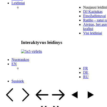
Leidiniai
Naujausi leidini
DJ Kaziukas
Etnožadintuvai
Ratilio – ratui r
Atviras, bet asm
kraštui
Visi leidiniai
Interaktyvus leidinys
Nuotraukos
EN
FR
DE
RU
Susisiek