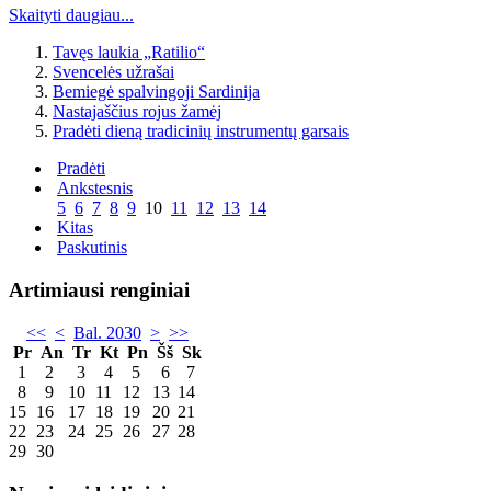
Skaityti daugiau...
Tavęs laukia „Ratilio“
Svencelės užrašai
Bemiegė spalvingoji Sardinija
Nastajaščius rojus žamėj
Pradėti dieną tradicinių instrumentų garsais
Pradėti
Ankstesnis
5
6
7
8
9
10
11
12
13
14
Kitas
Paskutinis
Artimiausi renginiai
<<
<
Bal. 2030
>
>>
Pr
An
Tr
Kt
Pn
Šš
Sk
1
2
3
4
5
6
7
8
9
10
11
12
13
14
15
16
17
18
19
20
21
22
23
24
25
26
27
28
29
30