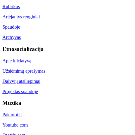
Rubrikos
Artėjantys renginiai
Spaudoje
Archyvas
Etnosocializacija
Apie iniciatyvą
Užsiėmimų aprašymas
Dalyvių atsiliepimai
Projektas spaudoje
Muzika
Pakartot.lt
Youtube.com