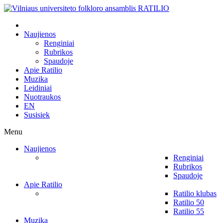
Naujienos
Renginiai
Rubrikos
Spaudoje
Apie Ratilio
Muzika
Leidiniai
Nuotraukos
EN
Susisiek
Menu
Naujienos
Renginiai
Rubrikos
Spaudoje
Apie Ratilio
Ratilio klubas
Ratilio 50
Ratilio 55
Muzika