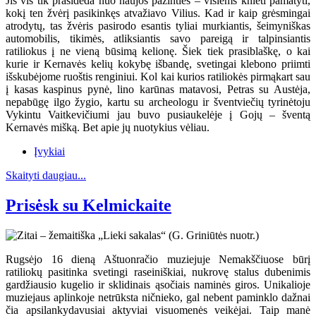
Jis vis tik prasideda nuo naujos pažinties – visiems knieti pamatyti,
kokį ten žvėrį pasikinkęs atvažiavo Vilius. Kad ir kaip grėsmingai
atrodytų, tas žvėris pasirodo esantis tyliai murkiantis, šeimyniškas
automobilis, tikimės, atliksiantis savo pareigą ir talpinsiantis
ratiliokus į ne vieną būsimą kelionę. Šiek tiek prasiblaškę, o kai
kurie ir Kernavės kelių kokybę išbandę, svetingai klebono priimti
išskubėjome ruoštis renginiui. Kol kai kurios ratiliokės pirmąkart sau
į kasas kaspinus pynė, lino karūnas matavosi, Petras su Austėja,
nepabūgę ilgo žygio, kartu su archeologu ir šventviečių tyrinėtoju
Vykintu Vaitkevičiumi jau buvo pusiaukelėje į Gojų – šventą
Kernavės mišką. Bet apie jų nuotykius vėliau.
Įvykiai
Skaityti daugiau...
Prisėsk su Kelmickaite
Rugsėjo 16 dieną Aštuonračio muziejuje Nemakščiuose būrį
ratiliokų pasitinka svetingi raseiniškiai, nukrovę stalus dubenimis
gardžiausio kugelio ir sklidinais ąsočiais naminės giros. Unikalioje
muziejaus aplinkoje netrūksta ničnieko, gal nebent paminklo dažnai
čia apsilankydavusiai aktyviai visuomenės veikėjai. Taip manė