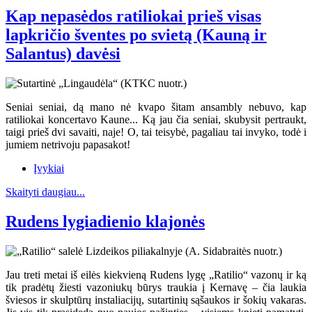
Kap nepasėdos ratiliokai prieš visas
lapkričio šventes po svietą (Kauną ir
Salantus) davėsi
Seniai seniai, dą mano nė kvapo šitam ansambly nebuvo, kap
ratiliokai koncertavo Kaune... Ką jau čia seniai, skubysit pertraukt,
taigi prieš dvi savaiti, naje! O, tai teisybė, pagaliau tai invyko, todė i
jumiem netrivoju papasakot!
Įvykiai
Skaityti daugiau...
Rudens lygiadienio klajonės
Jau treti metai iš eilės kiekvieną Rudens lygę „Ratilio“ vazonų ir ką
tik pradėtų žiesti vazoniukų būrys traukia į Kernavę – čia laukia
šviesos ir skulptūrų instaliacijų, sutartinių sąšaukos ir šokių vakaras.