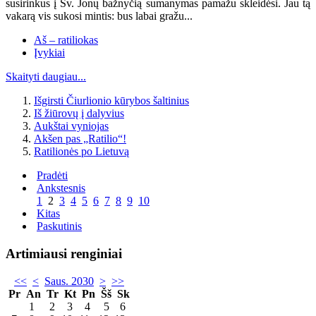
susirinkus į Šv. Jonų bažnyčią sumanymas pamažu skleidėsi. Jau tą
vakarą vis sukosi mintis: bus labai gražu...
Aš – ratiliokas
Įvykiai
Skaityti daugiau...
Išgirsti Čiurlionio kūrybos šaltinius
Iš žiūrovų į dalyvius
Aukštai vyniojas
Akšen pas „Ratilio“!
Ratilionės po Lietuvą
Pradėti
Ankstesnis
1
2
3
4
5
6
7
8
9
10
Kitas
Paskutinis
Artimiausi renginiai
<<
<
Saus. 2030
>
>>
Pr
An
Tr
Kt
Pn
Šš
Sk
1
2
3
4
5
6