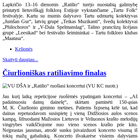
Lapkričio 13–16 dienomis „Ratilio“ turėjo nuostabią galimybę
pristatyti lietuviškąjį folklorą Estijoje vykstančiame „Tartu Folk“
festivalyje. Kartu su mumis dalyvavo Tartu udmurtų kolektyvas
„Jumšan Gur“, latvių grupė „Teikas Muzikanti“, švedų kolektyvai
„Philochoros“ ir „V-Dala Spelmanslag“, Talino prancūzų licėjaus
grupė „Leesikad“ bei festivalio šeimininkai – Tartu folkloro klubas
„Maatasa“.
Kelionės
Skaityti daugiau...
Čiurlioniškas ratiliavimo finalas
Jau kurį laiką repeticijose ruošėmės ypatingam koncertui – „Aš
padainuosiu dainų dainelę“, skirtam paminėti 150-ąsias
M. K. Čiurlionio gimimo metines. Patiems šypseną kėlė tai, kad
dainas repetuodavom susispietę į vieną Didžiosios aulos scenos
kampą, šifruodami Mažosios Lietuvos ir Veliuonos krašto melodijų
vingrybes vaikščiojome nuo vieno scenos krašto prie kito.
Neįprastas jausmas, atrodė sunku įsivaizduoti koncerto visumą iš
tokių mažų gabaliukų. Koncerto išvakarėse visiems dalyviams