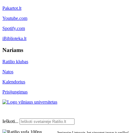
Pakartot.lt
Youtube.com
Spotify.com
iBiblioteka.lt
Nariams
Ratilio klubas
Natos
Kalendorius
Prisijungimas
Ieškoti...
Seniausias Lietuvoje, bet visuomet jaunas ir veržlus!