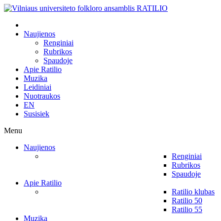
Naujienos
Renginiai
Rubrikos
Spaudoje
Apie Ratilio
Muzika
Leidiniai
Nuotraukos
EN
Susisiek
Menu
Naujienos
Renginiai
Rubrikos
Spaudoje
Apie Ratilio
Ratilio klubas
Ratilio 50
Ratilio 55
Muzika