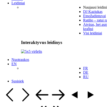
Leidiniai
Naujausi leidini
DJ Kaziukas
Etnožadintuvai
Ratilio – ratui r
Atviras, bet asm
kraštui
Visi leidiniai
Interaktyvus leidinys
Nuotraukos
EN
FR
DE
RU
Susisiek