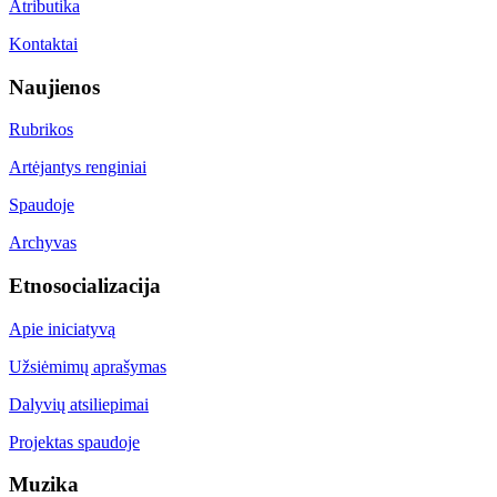
Atributika
Kontaktai
Naujienos
Rubrikos
Artėjantys renginiai
Spaudoje
Archyvas
Etnosocializacija
Apie iniciatyvą
Užsiėmimų aprašymas
Dalyvių atsiliepimai
Projektas spaudoje
Muzika