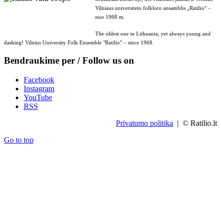
Vilniaus universiteto folkloro ansamblis „Ratilio“ –
nuo 1968 m.
The oldest one in Lithuania, yet always young and
dashing! Vilnius University Folk Ensemble "Ratilio" – since 1968.
Bendraukime per / Follow us on
Facebook
Instagram
YouTube
RSS
Privatumo politika
| © Ratilio.lt
Go to top