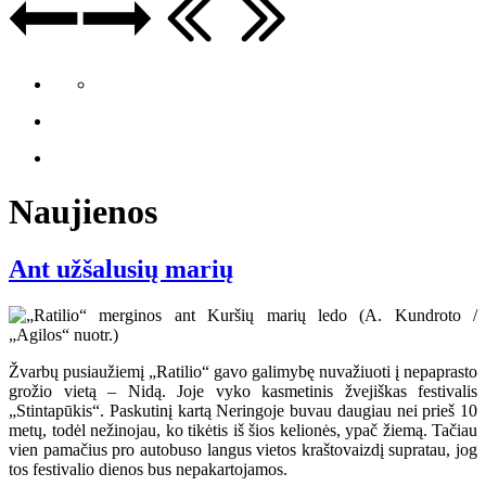
Naujienos
Ant užšalusių marių
Žvarbų pusiaužiemį „Ratilio“ gavo galimybę nuvažiuoti į nepaprasto
grožio vietą – Nidą. Joje vyko kasmetinis žvejiškas festivalis
„Stintapūkis“. Paskutinį kartą Neringoje buvau daugiau nei prieš 10
metų, todėl nežinojau, ko tikėtis iš šios kelionės, ypač žiemą. Tačiau
vien pamačius pro autobuso langus vietos kraštovaizdį supratau, jog
tos festivalio dienos bus nepakartojamos.