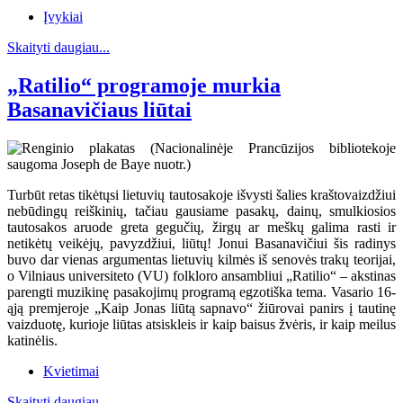
Įvykiai
Skaityti daugiau...
„Ratilio“ programoje murkia
Basanavičiaus liūtai
Turbūt retas tikėtųsi lietuvių tautosakoje išvysti šalies kraštovaizdžiui
nebūdingų reiškinių, tačiau gausiame pasakų, dainų, smulkiosios
tautosakos aruode greta gegučių, žirgų ar meškų galima rasti ir
netikėtų veikėjų, pavyzdžiui, liūtų! Jonui Basanavičiui šis radinys
buvo dar vienas argumentas lietuvių kilmės iš senovės trakų teorijai,
o Vilniaus universiteto (VU) folkloro ansambliui „Ratilio“ – akstinas
parengti muzikinę pasakojimų programą egzotiška tema. Vasario 16-
ąją premjeroje „Kaip Jonas liūtą sapnavo“ žiūrovai panirs į tautinę
vaizduotę, kurioje liūtas atsiskleis ir kaip baisus žvėris, ir kaip meilus
katinėlis.
Kvietimai
Skaityti daugiau...