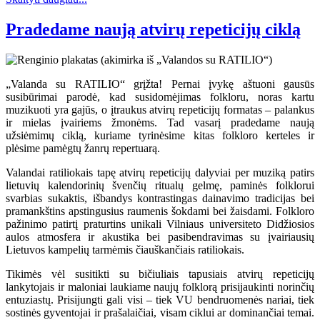
Pradedame naują atvirų repeticijų ciklą
„Valanda su RATILIO“ grįžta! Pernai įvykę aštuoni gausūs
susibūrimai parodė, kad susidomėjimas folkloru, noras kartu
muzikuoti yra gajūs, o įtraukus atvirų repeticijų formatas – palankus
ir mielas įvairiems žmonėms. Tad vasarį pradedame naują
užsiėmimų ciklą, kuriame tyrinėsime kitas folkloro kerteles ir
plėsime pamėgtų žanrų repertuarą.
Valandai ratiliokais tapę atvirų repeticijų dalyviai per muziką patirs
lietuvių kalendorinių švenčių ritualų gelmę, paminės folklorui
svarbias sukaktis, išbandys kontrastingas dainavimo tradicijas bei
pramankštins apstingusius raumenis šokdami bei žaisdami. Folkloro
pažinimo patirtį praturtins unikali Vilniaus universiteto Didžiosios
aulos atmosfera ir akustika bei pasibendravimas su įvairiausių
Lietuvos kampelių tarmėmis čiauškančiais ratiliokais.
Tikimės vėl susitikti su bičiuliais tapusiais atvirų repeticijų
lankytojais ir maloniai laukiame naujų folklorą prisijaukinti norinčių
entuziastų. Prisijungti gali visi – tiek VU bendruomenės nariai, tiek
sostinės gyventojai ir prašalaičiai, visam ciklui ar dominančiai temai.