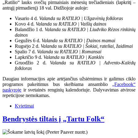
„Ratilio“ lauks svečių pirmaisiais mėnesių trečiadieniais (lapkritį –
antrąjį pirmadienį) 18 val. Didžiojoje auloje:
Vasario 4 d.
Valanda su RATILIO | Užgavėnių folkloras
Kovo 4 d.
Valanda su RATILIO | Vaišių dainos
Balandžio 1 d.
Valanda su RATILIO | Liudviko Rėzos rinkinių
dainos
Gegužės 6 d.
Valanda su RATILIO | Dainos mamai
Rugsėjo 2 d.
Valanda su RATILIO | Šokiai, rateliai, žaidimai
Spalio 7 d.
Valanda su RATILIO | Romansai
Lapkričio 9 d.
Valanda su RATILIO | Kanklės
Gruodžio 2 d.
Valanda su RATILIO | Advento-Kalėdų
folkloras
Daugiau informacijos apie artėjančius užsiėmimus ir galimus ciklo
programos pakeitimus bus skelbiama ansamblio
„Facebook“
paskyroje
ir svetainės renginių kalendoriuje. Dalyvavimas atvirose
repeticijose nemokamas.
Kvietimai
Bendrystės tiltais į „Tartu Folk“