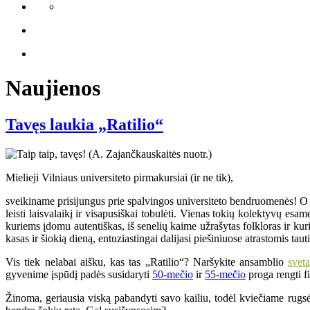
Naujienos
Tavęs laukia „Ratilio“
Mielieji Vilniaus universiteto pirmakursiai (ir ne tik),
sveikiname prisijungus prie spalvingos universiteto bendruomenės! O ji 
leisti laisvalaikį ir visapusiškai tobulėti. Vienas tokių kolektyvų e
kuriems įdomu autentiškas, iš senelių kaime užrašytas folkloras ir k
kasas ir šiokią dieną, entuziastingai dalijasi piešiniuose atrastomis ta
Vis tiek nelabai aišku, kas tas „Ratilio“? Naršykite ansamblio
svet
gyvenime įspūdį padės susidaryti
50-mečio
ir
55-mečio
proga rengti fi
Žinoma, geriausia viską pabandyti savo kailiu, todėl kviečiame rugsė