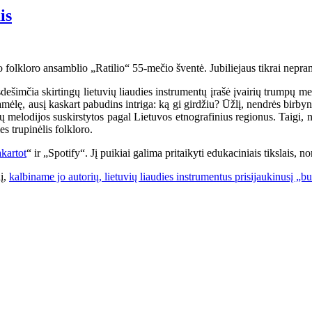
is
o folkloro ansamblio „Ratilio“ 55-mečio šventė. Jubiliejaus tikrai nepram
šimčia skirtingų lietuvių liaudies instrumentų įrašė įvairių trumpų melo
amėlę, ausį kaskart pabudins intriga: ką gi girdžiu? Ūžlį, nendrės birby
 jų melodijos suskirstytos pagal Lietuvos etnografinius regionus. Taigi,
es trupinėlis folkloro.
kartot
“ ir „Spotify“. Jį puikiai galima pritaikyti edukaciniais tikslais, 
nį,
kalbiname jo autorių, lietuvių liaudies instrumentus prisijaukinusį „