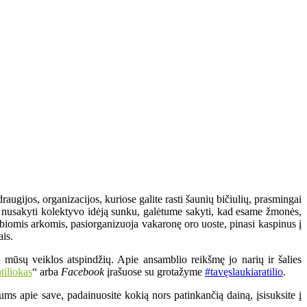
augijos, organizacijos, kuriose galite rasti šaunių bičiulių, prasmingai
pai nusakyti kolektyvo idėją sunku, galėtume sakyti, kad esame žmonės,
biomis arkomis, pasiorganizuoja vakaronę oro uoste, pinasi kaspinus į
ais.
 mūsų veiklos atspindžių. Apie ansamblio reikšmę jo narių ir šalies
tiliokas
“ arba
Facebook
įrašuose su grotažyme
#tavęslaukiaratilio
.
ms apie save, padainuosite kokią nors patinkančią dainą, įsisuksite į