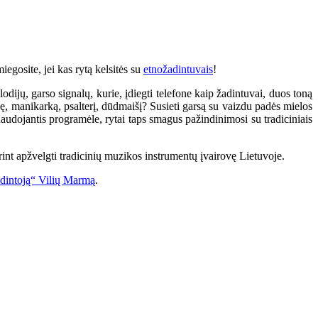
iegosite, jei kas rytą kelsitės su
etnožadintuvais
!
dijų, garso signalų, kurie, įdiegti telefone kaip žadintuvai, duos toną
nę, manikarką, psalterį, dūdmaišį? Susieti garsą su vaizdu padės mielos
 naudojantis programėle, rytai taps smagus pažindinimosi su tradiciniais
norint apžvelgti tradicinių muzikos instrumentų įvairovę Lietuvoje.
budintoją“ Vilių Marmą
.