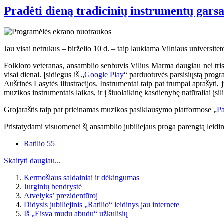
Pradėti dieną tradicinių instrumentų garsa
Jau visai netrukus – birželio 10 d. – taip laukiama Vilniaus universitet
Folkloro veteranas, ansamblio senbuvis Vilius Marma daugiau nei trisde
visai dienai. Įsidiegus iš „
Google Play
“ parduotuvės parsisiųstą progr
Aušrinės Lasytės iliustracijos. Instrumentai taip pat trumpai aprašyti,
muzikos instrumentais laikas, ir į šiuolaikinę kasdienybę natūraliai įsili
Grojaraštis taip pat prieinamas muzikos pasiklausymo platformose „
Pa
Pristatydami visuomenei šį ansamblio jubiliejaus proga parengtą leidi
Ratilio 55
Skaityti daugiau...
Kermošiaus saldainiai ir dėkingumas
Jurginių bendrystė
Atvelyks’ prezidentūroj
Didysis jubiliejinis „Ratilio“ leidinys jau internete
Iš „Eisva mudu abudu“ užkulisių