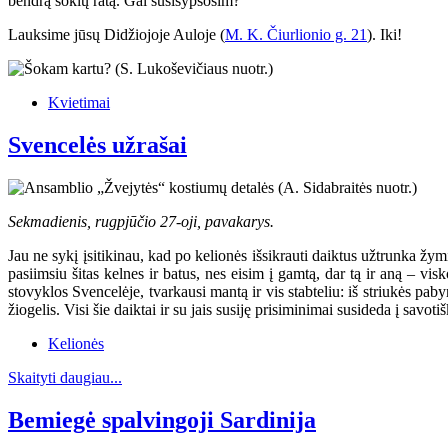
bendrą šokių ratą. Gal susišypsosim?
Lauksime jūsų Didžiojoje Auloje (
M. K. Čiurlionio g. 21
). Iki!
Kvietimai
Svencelės užrašai
Sekmadienis, rugpjūčio 27-oji, pavakarys.
Jau ne sykį įsitikinau, kad po kelionės išsikrauti daiktus užtrunka žymia
pasiimsiu šitas kelnes ir batus, nes eisim į gamtą, dar tą ir aną – visko
stovyklos Svencelėje, tvarkausi mantą ir vis stabteliu: iš striukės pab
žiogelis. Visi šie daiktai ir su jais susiję prisiminimai susideda į savoti
Kelionės
Skaityti daugiau...
Bemiegė spalvingoji Sardinija