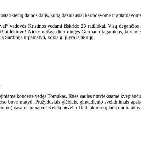
tarikiečių dainos dalis, kurią dažniausiai kartodavome ir atitardavome
ival“ vadovės Kristinos vedami išskrido 23 ratiliokai. Visų degančios 
džiai lėktuvu! Nieko neišgąsdino dingęs Germano lagaminas, kuriame bu
ą Sardiniją ir pamatyti, kokia gi ji yra iš tikrųjų.
iliejiniame koncerte vedęs Tomukas. Išties saulės nutviekstame kvepia
oso buvo matyti. Pražydusiais glėbiais, gimtadienio sveikinimais apsis
venimo) vasaros pilnatvė! Keletą birželio 10 d. akimirkų tarsi nuotrauk