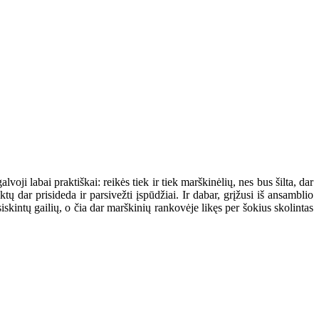
voji labai praktiškai: reikės tiek ir tiek marškinėlių, nes bus šilta, dar
iktų dar prisideda ir parsivežti įspūdžiai. Ir dabar, grįžusi iš ansamblio
iskintų gailių, o čia dar marškinių rankovėje likęs per šokius skolintas