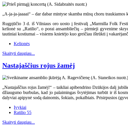
„A-ja-ja-jaaaai“ – dar dabar mintyse skamba mūsų choru traukiamos kos
Rugpjūčio 3 d. iš Vilniaus oro uosto į festivalį „Marmilla Folk Fest
kelionė su „Ratilio“, o porai ansambliečių – pirmieji gyvenime skry
tautiniai kostiumai – visiems knietėjo kuo greičiau ištrūkti į vakarėjanči
Kelionės
Skaityti daugiau...
Nastajaščius rojus žamėj
„Nastajaščius rojus žamėj!“ – taikliai apibendrino Dzūkijos dalį jub
džiaugsmo burbulas, kad jo palaimingas švytėjimas turbūt ir iš kosm
dalyviai apipynė sodą dainomis, šokiais, pokalbiais. Prisirpusios (gy
Įvykiai
Ratilio 55
Skaityti daugiau...