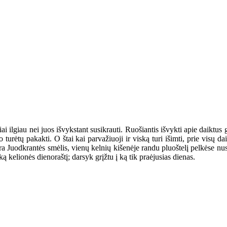
i ilgiau nei juos išvykstant susikrauti. Ruošiantis išvykti apie daiktus gal
 turėtų pakakti. O štai kai parvažiuoji ir viską turi išimti, prie visų da
yra Juodkrantės smėlis, vienų kelnių kišenėje randu pluoštelį pelkėse nus
šką kelionės dienoraštį; darsyk grįžtu į ką tik praėjusias dienas.