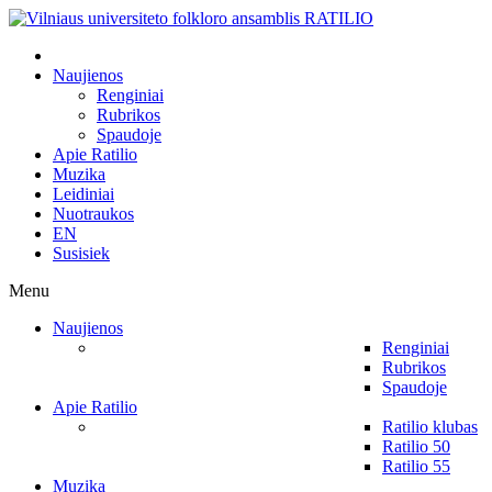
Naujienos
Renginiai
Rubrikos
Spaudoje
Apie Ratilio
Muzika
Leidiniai
Nuotraukos
EN
Susisiek
Menu
Naujienos
Renginiai
Rubrikos
Spaudoje
Apie Ratilio
Ratilio klubas
Ratilio 50
Ratilio 55
Muzika