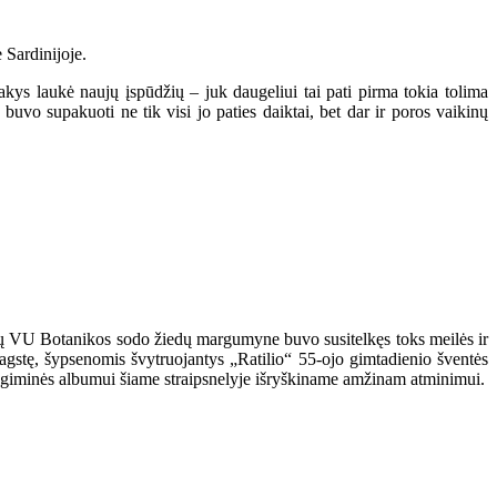
 Sardinijoje.
akys laukė naujų įspūdžių – juk daugeliui tai pati pirma tokia tolima
vo supakuoti ne tik visi jo paties daiktai, bet dar ir poros vaikinų
nčių VU Botanikos sodo žiedų margumyne buvo susitelkęs toks meilės ir
agstę, šypsenomis švytruojantys „Ratilio“ 55-ojo gimtadienio šventės
as giminės albumui šiame straipsnelyje išryškiname amžinam atminimui.