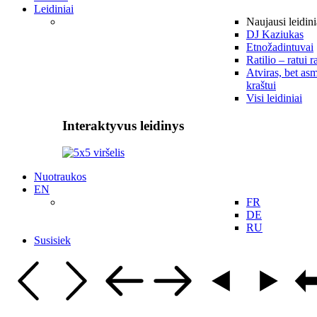
Leidiniai
Naujausi leidini
DJ Kaziukas
Etnožadintuvai
Ratilio – ratui r
Atviras, bet asm
kraštui
Visi leidiniai
Interaktyvus leidinys
Nuotraukos
EN
FR
DE
RU
Susisiek