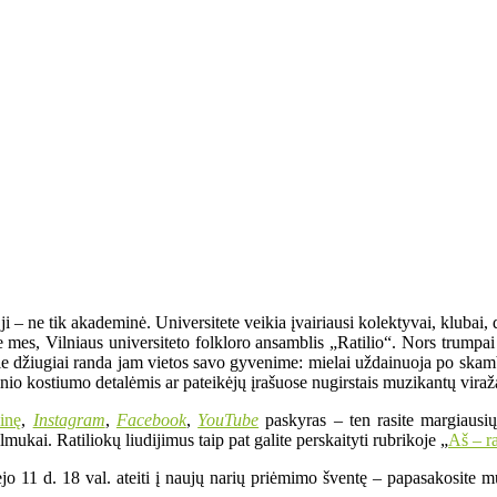
– ne tik akademinė. Universitete veikia įvairiausi kolektyvai, klubai, dr
same mes, Vilniaus universiteto folkloro ansamblis „Ratilio“. Nors trum
urie džiugiai randa jam vietos savo gyvenime: mielai uždainuoja po skam
utinio kostiumo detalėmis ar pateikėjų įrašuose nugirstais muzikantų viraž
ainę
,
Instagram
,
Facebook
,
YouTube
paskyras – ten rasite margiausių
lmukai. Ratiliokų liudijimus taip pat galite perskaityti rubrikoje „
Aš – ra
jo 11 d. 18 val. ateiti į naujų narių priėmimo šventę – papasakosite mu