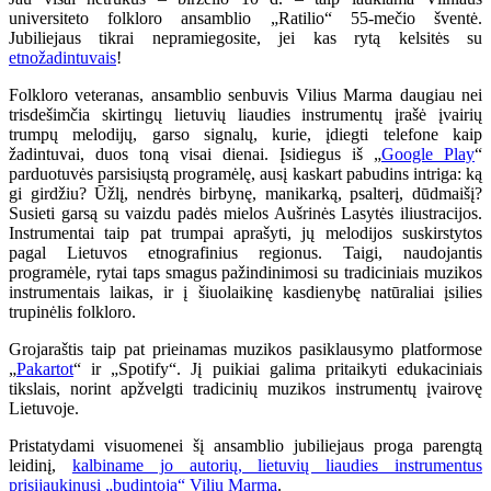
universiteto folkloro ansamblio „Ratilio“ 55-mečio šventė.
Jubiliejaus tikrai nepramiegosite, jei kas rytą kelsitės su
etnožadintuvais
!
Folkloro veteranas, ansamblio senbuvis Vilius Marma daugiau nei
trisdešimčia skirtingų lietuvių liaudies instrumentų įrašė įvairių
trumpų melodijų, garso signalų, kurie, įdiegti telefone kaip
žadintuvai, duos toną visai dienai. Įsidiegus iš „
Google Play
“
parduotuvės parsisiųstą programėlę, ausį kaskart pabudins intriga: ką
gi girdžiu? Ūžlį, nendrės birbynę, manikarką, psalterį, dūdmaišį?
Susieti garsą su vaizdu padės mielos Aušrinės Lasytės iliustracijos.
Instrumentai taip pat trumpai aprašyti, jų melodijos suskirstytos
pagal Lietuvos etnografinius regionus. Taigi, naudojantis
programėle, rytai taps smagus pažindinimosi su tradiciniais muzikos
instrumentais laikas, ir į šiuolaikinę kasdienybę natūraliai įsilies
trupinėlis folkloro.
Grojaraštis taip pat prieinamas muzikos pasiklausymo platformose
„
Pakartot
“ ir „Spotify“. Jį puikiai galima pritaikyti edukaciniais
tikslais, norint apžvelgti tradicinių muzikos instrumentų įvairovę
Lietuvoje.
Pristatydami visuomenei šį ansamblio jubiliejaus proga parengtą
leidinį,
kalbiname jo autorių, lietuvių liaudies instrumentus
prisijaukinusį „budintoją“ Vilių Marmą
.