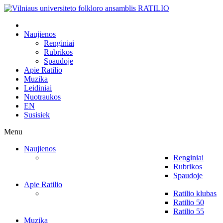
Naujienos
Renginiai
Rubrikos
Spaudoje
Apie Ratilio
Muzika
Leidiniai
Nuotraukos
EN
Susisiek
Menu
Naujienos
Renginiai
Rubrikos
Spaudoje
Apie Ratilio
Ratilio klubas
Ratilio 50
Ratilio 55
Muzika