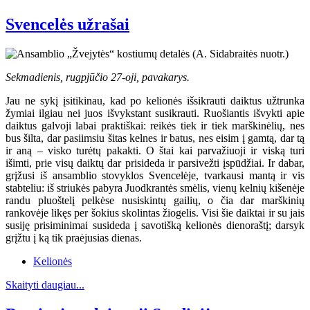
Svencelės užrašai
Sekmadienis, rugpjūčio 27-oji, pavakarys.
Jau ne sykį įsitikinau, kad po kelionės išsikrauti daiktus užtrunka
žymiai ilgiau nei juos išvykstant susikrauti. Ruošiantis išvykti apie
daiktus galvoji labai praktiškai: reikės tiek ir tiek marškinėlių, nes
bus šilta, dar pasiimsiu šitas kelnes ir batus, nes eisim į gamtą, dar tą
ir aną – visko turėtų pakakti. O štai kai parvažiuoji ir viską turi
išimti, prie visų daiktų dar prisideda ir parsivežti įspūdžiai. Ir dabar,
grįžusi iš ansamblio stovyklos Svencelėje, tvarkausi mantą ir vis
stabteliu: iš striukės pabyra Juodkrantės smėlis, vienų kelnių kišenėje
randu pluoštelį pelkėse nusiskintų gailių, o čia dar marškinių
rankovėje likęs per šokius skolintas žiogelis. Visi šie daiktai ir su jais
susiję prisiminimai susideda į savotišką kelionės dienoraštį; darsyk
grįžtu į ką tik praėjusias dienas.
Kelionės
Skaityti daugiau...