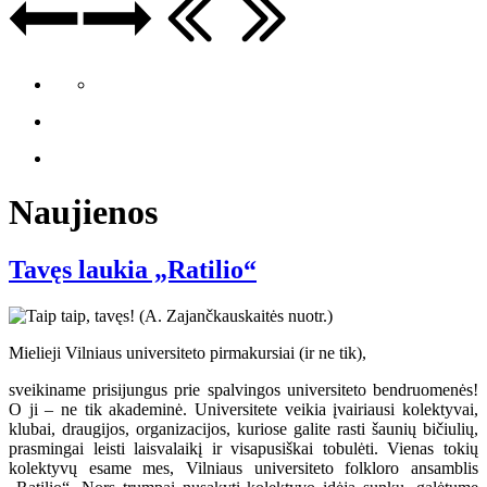
Naujienos
Tavęs laukia „Ratilio“
Mielieji Vilniaus universiteto pirmakursiai (ir ne tik),
sveikiname prisijungus prie spalvingos universiteto bendruomenės!
O ji – ne tik akademinė. Universitete veikia įvairiausi kolektyvai,
klubai, draugijos, organizacijos, kuriose galite rasti šaunių bičiulių,
prasmingai leisti laisvalaikį ir visapusiškai tobulėti. Vienas tokių
kolektyvų esame mes, Vilniaus universiteto folkloro ansamblis