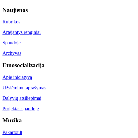
Naujienos
Rubrikos
Artėjantys renginiai
Spaudoje
Archyvas
Etnosocializacija
Apie iniciatyvą
Užsiėmimų aprašymas
Dalyvių atsiliepimai
Projektas spaudoje
Muzika
Pakartot.lt