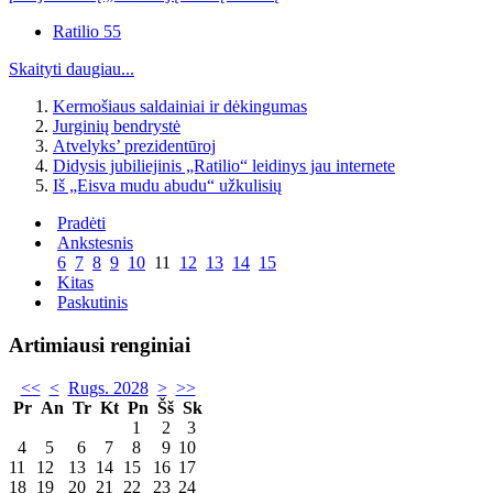
Ratilio 55
Skaityti daugiau...
Kermošiaus saldainiai ir dėkingumas
Jurginių bendrystė
Atvelyks’ prezidentūroj
Didysis jubiliejinis „Ratilio“ leidinys jau internete
Iš „Eisva mudu abudu“ užkulisių
Pradėti
Ankstesnis
6
7
8
9
10
11
12
13
14
15
Kitas
Paskutinis
Artimiausi renginiai
<<
<
Rugs. 2028
>
>>
Pr
An
Tr
Kt
Pn
Šš
Sk
1
2
3
4
5
6
7
8
9
10
11
12
13
14
15
16
17
18
19
20
21
22
23
24