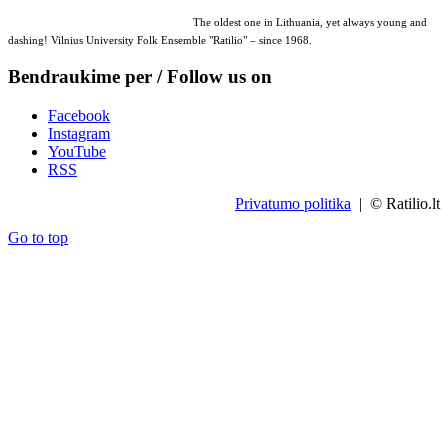
The oldest one in Lithuania, yet always young and
dashing! Vilnius University Folk Ensemble "Ratilio" – since 1968.
Bendraukime per / Follow us on
Facebook
Instagram
YouTube
RSS
Privatumo politika
| © Ratilio.lt
Go to top