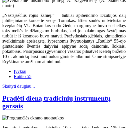
„Nastajaščius rojus žamėj!“ – taikliai apibendrino Dzūkijos dalį
jubiliejiniame koncerte vedęs Tomukas. Išties saulės nutviekstame
kvepiančių VU Botanikos sodo žiedų margumyne buvo susitelkęs
toks meilės ir džiaugsmo burbulas, kad jo palaimingas švytėjimas
turbūt ir iš kosmoso buvo matyti. Pražydusiais glėbiais, gimtadienio
sveikinimais apsisagstę, šypsenomis švytruojantys „Ratilio“ 55-ojo
gimtadienio šventės dalyviai apipynė sodą dainomis, šokiais,
pokalbiais. Prisirpusios (gyvenimo) vasaros pilnatvė! Keletą birželio
10 d. akimirkų tarsi nuotraukas giminės albumui šiame straipsnelyje
išryškiname amžinam atminimui.
Įvykiai
Ratilio 55
Skaityti daugiau...
Pradėti dieną tradicinių instrumentų
garsais
Jau visai netrukus – birželio 10 d. – taip laukiama Vilniaus