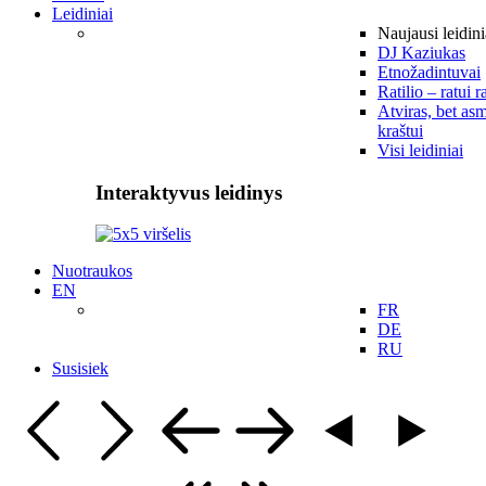
Leidiniai
Naujausi leidini
DJ Kaziukas
Etnožadintuvai
Ratilio – ratui r
Atviras, bet asm
kraštui
Visi leidiniai
Interaktyvus leidinys
Nuotraukos
EN
FR
DE
RU
Susisiek