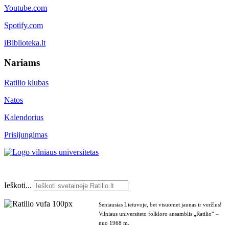
Youtube.com
Spotify.com
iBiblioteka.lt
Nariams
Ratilio klubas
Natos
Kalendorius
Prisijungimas
Ieškoti...
Seniausias Lietuvoje, bet visuomet jaunas ir veržlus!
Vilniaus universiteto folkloro ansamblis „Ratilio“ –
nuo 1968 m.