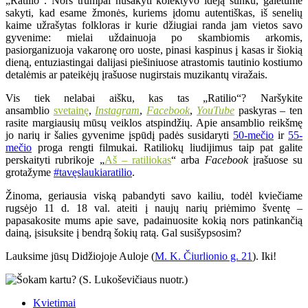
„Ratilio“. Nors trumpai nusakyti kolektyvo idėją sunku, galėtume
sakyti, kad esame žmonės, kuriems įdomu autentiškas, iš senelių
kaime užrašytas folkloras ir kurie džiugiai randa jam vietos savo
gyvenime: mielai uždainuoja po skambiomis arkomis,
pasiorganizuoja vakaronę oro uoste, pinasi kaspinus į kasas ir šiokią
dieną, entuziastingai dalijasi piešiniuose atrastomis tautinio kostiumo
detalėmis ar pateikėjų įrašuose nugirstais muzikantų viražais.
Vis tiek nelabai aišku, kas tas „Ratilio“? Naršykite
ansamblio
svetainę
,
Instagram
,
Facebook
,
YouTube
paskyras – ten
rasite margiausių mūsų veiklos atspindžių. Apie ansamblio reikšmę
jo narių ir šalies gyvenime įspūdį padės susidaryti
50-mečio
ir
55-
mečio
proga rengti filmukai. Ratiliokų liudijimus taip pat galite
perskaityti rubrikoje „
Aš – ratiliokas
“ arba
Facebook
įrašuose su
grotažyme
#tavęslaukiaratilio
.
Žinoma, geriausia viską pabandyti savo kailiu, todėl kviečiame
rugsėjo 11 d. 18 val. ateiti į naujų narių priėmimo šventę –
papasakosite mums apie save, padainuosite kokią nors patinkančią
dainą, įsisuksite į bendrą šokių ratą. Gal susišypsosim?
Lauksime jūsų Didžiojoje Auloje (
M. K. Čiurlionio g. 21
). Iki!
Kvietimai