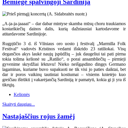
Bemiegė spalvingoji Sardinija
„A-ja-ja-jaaaai“ – dar dabar mintyse skamba mūsų choru traukiamos
kostarikiečių dainos dalis, kurią dažniausiai kartodavome ir
atitardavome Sardinijoje.
Rugpjūčio 3 d. iš Vilniaus oro uosto į festivalį „Marmilla Folk
Festival“ vadovės Kristinos vedami išskrido 23 ratiliokai. Visų
degančios akys laukė naujų įspūdžių – juk daugeliui tai pati pirma
tokia tolima kelionė su „Ratilio“, o porai ansambliečių – pirmieji
gyvenime skrydžiai lėktuvu! Nieko neišgąsdino dingęs Germano
lagaminas, kuriame buvo supakuoti ne tik visi jo paties daiktai, bet
dar ir poros vaikinų tautiniai kostiumai – visiems knietėjo kuo
greičiau ištrūkti į vakarėjančią Sardiniją ir pamatyti, kokia gi ji yra iš
tikrųjų.
Kelionės
Skaityti daugiau...
Nastajaščius rojus žamėj