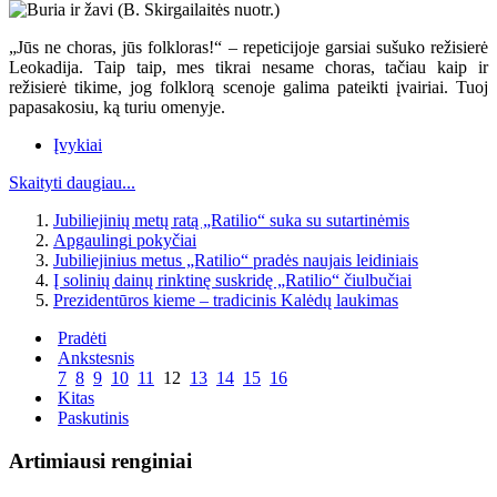
„Jūs ne choras, jūs folkloras!“ – repeticijoje garsiai sušuko režisierė
Leokadija. Taip taip, mes tikrai nesame choras, tačiau kaip ir
režisierė tikime, jog folklorą scenoje galima pateikti įvairiai. Tuoj
papasakosiu, ką turiu omenyje.
Įvykiai
Skaityti daugiau...
Jubiliejinių metų ratą „Ratilio“ suka su sutartinėmis
Apgaulingi pokyčiai
Jubiliejinius metus „Ratilio“ pradės naujais leidiniais
Į solinių dainų rinktinę suskridę „Ratilio“ čiulbučiai
Prezidentūros kieme – tradicinis Kalėdų laukimas
Pradėti
Ankstesnis
7
8
9
10
11
12
13
14
15
16
Kitas
Paskutinis
Artimiausi renginiai