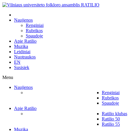
Naujienos
Renginiai
Rubrikos
Spaudoje
Apie Ratilio
Muzika
Leidiniai
Nuotraukos
EN
Susisiek
Menu
Naujienos
Renginiai
Rubrikos
Spaudoje
Apie Ratilio
Ratilio klubas
Ratilio 50
Ratilio 55
Muzika