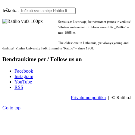
Ieškoti...
Seniausias Lietuvoje, bet visuomet jaunas ir veržlus!
Vilniaus universiteto folkloro ansamblis „Ratilio“ –
nuo 1968 m.
The oldest one in Lithuania, yet always young and
dashing! Vilnius University Folk Ensemble "Ratilio" – since 1968.
Bendraukime per / Follow us on
Facebook
Instagram
YouTube
RSS
Privatumo politika
| © Ratilio.lt
Go to top