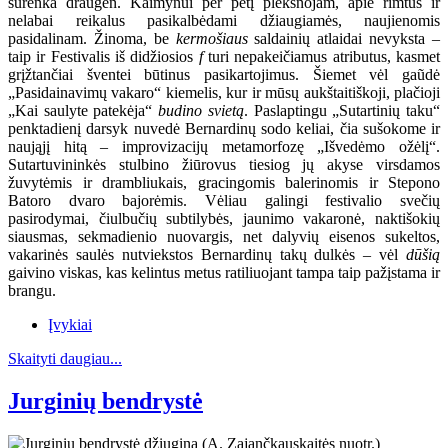
surenka draugėn. Kaimynui per petį plekšnojam, apie rimtus ir
nelabai reikalus pasikalbėdami džiaugiamės, naujienomis
pasidalinam. Žinoma, be
kermošiaus
saldainių atlaidai nevyksta –
taip ir Festivalis iš didžiosios
f
turi nepakeičiamus atributus, kasmet
grįžtančiai šventei būtinus pasikartojimus. Šiemet vėl gaũdė
„Pasidainavimų vakaro“ kiemelis, kur ir mūsų aukštaitiškoji, plačioji
„Kai saulyte patekėja“
budino svietą
. Paslaptingu „Sutartinių taku“
penktadienį darsyk nuvedė Bernardinų sodo keliai, čia sušokome ir
naująjį hitą – improvizacijų metamorfozę „Išvedėmo ožėlį“.
Sutartuvininkės stulbino žiūrovus tiesiog jų akyse virsdamos
žuvytėmis ir drambliukais, gracingomis balerinomis ir Stepono
Batoro dvaro bajorėmis. Vėliau galingi festivalio svečių
pasirodymai, čiulbučių subtilybės, jaunimo vakaronė, naktišokių
siausmas, sekmadienio nuovargis, net dalyvių eisenos sukeltos,
vakarinės saulės nutviekstos Bernardinų takų dulkės – vėl
dūšią
gaivino viskas, kas kelintus metus ratiliuojant tampa taip pažįstama ir
brangu.
Įvykiai
Skaityti daugiau...
Jurginių bendrystė