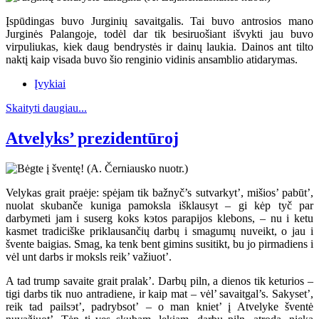
Įspūdingas buvo Jurginių savaitgalis. Tai buvo antrosios mano
Jurginės Palangoje, todėl dar tik besiruošiant išvykti jau buvo
virpuliukas, kiek daug bendrystės ir dainų laukia. Dainos ant tilto
naktį kaip visada buvo šio renginio vidinis ansamblio atidarymas.
Įvykiai
Skaityti daugiau...
Atvelyks’ prezidentūroj
Velykas grait praėje: spėjam tik bažnyč’s sutvarkyt’, mišios’ pabūt’,
nuolat skubanče kuniga pamoksla išklausyt – gi kėp tyč par
darbymeti jam i suserg koks kэtos parapijos klebons, – nu i ketu
kasmet tradiciške priklausančių darbų i smagumų nuveikt, o jau i
švente baigias. Smag, ka tenk bent gimins susitikt, bu jo pirmadiens i
vėl unt darbs ir moksls reik’ važiuot’.
A tad trump savaite grait pralak’. Darbų piln, a dienos tik keturios –
tigi darbs tik nuo antradiene, ir kaip mat – vėl’ savaitgal’s. Sakyset’,
reik tad pailsэt’, padrybsot’ – o man kniet’ į Atvelyke šventė