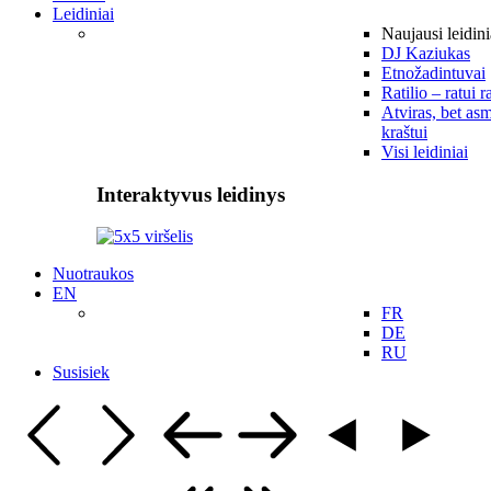
Leidiniai
Naujausi leidini
DJ Kaziukas
Etnožadintuvai
Ratilio – ratui r
Atviras, bet asm
kraštui
Visi leidiniai
Interaktyvus leidinys
Nuotraukos
EN
FR
DE
RU
Susisiek