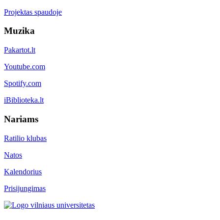
Projektas spaudoje
Muzika
Pakartot.lt
Youtube.com
Spotify.com
iBiblioteka.lt
Nariams
Ratilio klubas
Natos
Kalendorius
Prisijungimas