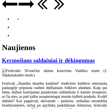
Naujienos
Kermošiaus saldainiai ir dėkingumas
Festivalį „Skamba skamba kankliai“ tradicinės kultūros entuziastų
padangėje priprasta vadinti didžiaisiais folkloro atlaidais. Kaip jau
būna, dažnai kartojamas pasakymas nublanksta ir kartais nesuprasi,
ar čia mes, ar pati kalba nesąmoningai mumis kalbėti pradeda. Kodėl
atlaidai? Kai pagalvoji, akivaizdu – paskiras, unikalias ansamblių
bendruomenes, nelyg po apylinkę pasklidusias šeimynas, festivalis