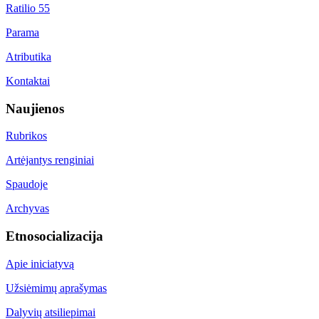
Ratilio 55
Parama
Atributika
Kontaktai
Naujienos
Rubrikos
Artėjantys renginiai
Spaudoje
Archyvas
Etnosocializacija
Apie iniciatyvą
Užsiėmimų aprašymas
Dalyvių atsiliepimai