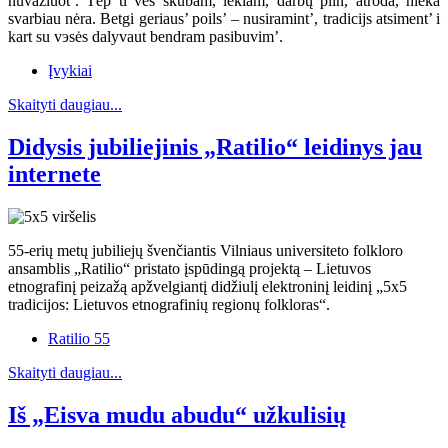
nuvažiuot’. Tėp ti ves skubam, lekiam, darbų piln, atroda, nieka
svarbiau nėra. Betgi geriaus’ poils’ – nusiramint’, tradicijs atsiment’ i
kart su vэsės dalyvaut bendram pasibuvim’.
Įvykiai
Skaityti daugiau...
Didysis jubiliejinis „Ratilio“ leidinys jau
internete
55-erių metų jubiliejų švenčiantis Vilniaus universiteto folkloro
ansamblis „Ratilio“ pristato įspūdingą projektą – Lietuvos
etnografinį peizažą apžvelgiantį didžiulį elektroninį leidinį „5x5
tradicijos: Lietuvos etnografinių regionų folkloras“.
Ratilio 55
Skaityti daugiau...
Iš „Eisva mudu abudu“ užkulisių