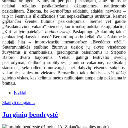
surenka draugėn. Kaimynui per petį plekšnojam, apie rimtus ir
nelabai reikalus pasikalbėdami džiaugiamės, naujienomis
pasidalinam. Žinoma, be
kermošiaus
saldainių atlaidai nevyksta –
taip ir Festivalis iš didžiosios
f
turi nepakeičiamus atributus, kasmet
grįžtančiai šventei būtinus pasikartojimus. Šiemet vėl gaũdė
„Pasidainavimų vakaro“ kiemelis, kur ir mūsų aukštaitiškoji, plačioji
„Kai saulyte patekėja“
budino svietą
. Paslaptingu „Sutartinių taku“
penktadienį darsyk nuvedė Bernardinų sodo keliai, čia sušokome ir
naująjį hitą – improvizacijų metamorfozę „Išvedėmo ožėlį“.
Sutartuvininkės stulbino žiūrovus tiesiog jų akyse virsdamos
žuvytėmis ir drambliukais, gracingomis balerinomis ir Stepono
Batoro dvaro bajorėmis. Vėliau galingi festivalio svečių
pasirodymai, čiulbučių subtilybės, jaunimo vakaronė, naktišokių
siausmas, sekmadienio nuovargis, net dalyvių eisenos sukeltos,
vakarinės saulės nutviekstos Bernardinų takų dulkės – vėl
dūšią
gaivino viskas, kas kelintus metus ratiliuojant tampa taip pažįstama ir
brangu.
Įvykiai
Skaityti daugiau...
Jurginių bendrystė