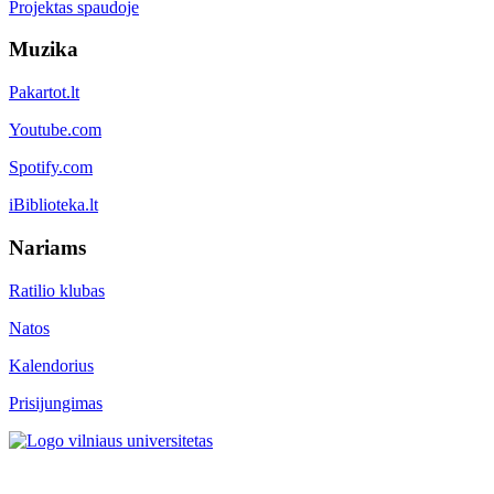
Projektas spaudoje
Muzika
Pakartot.lt
Youtube.com
Spotify.com
iBiblioteka.lt
Nariams
Ratilio klubas
Natos
Kalendorius
Prisijungimas