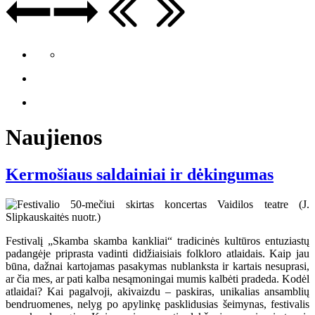
Naujienos
Kermošiaus saldainiai ir dėkingumas
Festivalį „Skamba skamba kankliai“ tradicinės kultūros entuziastų
padangėje priprasta vadinti didžiaisiais folkloro atlaidais. Kaip jau
būna, dažnai kartojamas pasakymas nublanksta ir kartais nesuprasi,
ar čia mes, ar pati kalba nesąmoningai mumis kalbėti pradeda. Kodėl
atlaidai? Kai pagalvoji, akivaizdu – paskiras, unikalias ansamblių
bendruomenes, nelyg po apylinkę pasklidusias šeimynas, festivalis