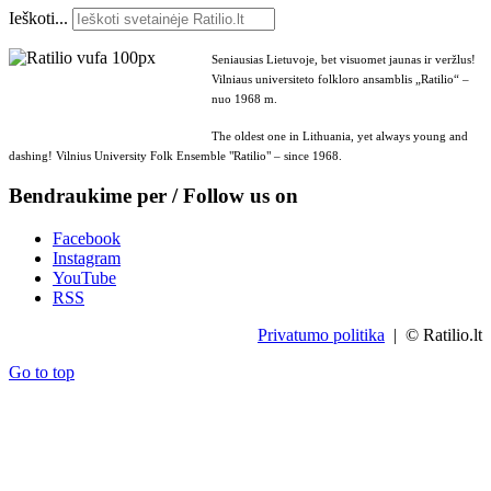
Ieškoti...
Seniausias Lietuvoje, bet visuomet jaunas ir veržlus!
Vilniaus universiteto folkloro ansamblis „Ratilio“ –
nuo 1968 m.
The oldest one in Lithuania, yet always young and
dashing! Vilnius University Folk Ensemble "Ratilio" – since 1968.
Bendraukime per / Follow us on
Facebook
Instagram
YouTube
RSS
Privatumo politika
| © Ratilio.lt
Go to top