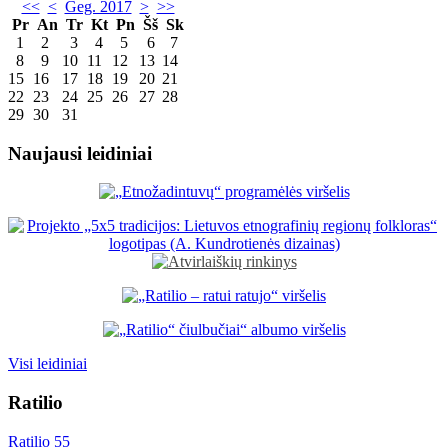
<<
<
Geg. 2017
>
>>
Pr
An
Tr
Kt
Pn
Šš
Sk
1
2
3
4
5
6
7
8
9
10
11
12
13
14
15
16
17
18
19
20
21
22
23
24
25
26
27
28
29
30
31
Naujausi leidiniai
Visi leidiniai
Ratilio
Ratilio 55