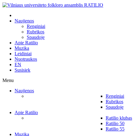
Naujienos
Renginiai
Rubrikos
Spaudoje
Apie Ratilio
Muzika
Leidiniai
Nuotraukos
EN
Susisiek
Menu
Naujienos
Renginiai
Rubrikos
Spaudoje
Apie Ratilio
Ratilio klubas
Ratilio 50
Ratilio 55
Muzika