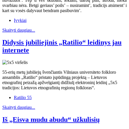
nuvažiuot’. Tėp ti ves skubam, lekiam, darbų piln, atroda, nieka
svarbiau nėra. Betgi geriaus’ poils’ – nusiramint’, tradicijs atsiment’ i
kart su vэsės dalyvaut bendram pasibuvim’.
Įvykiai
Skaityti daugiau...
Didysis jubiliejinis „Ratilio“ leidinys jau
internete
55-erių metų jubiliejų švenčiantis Vilniaus universiteto folkloro
ansamblis „Ratilio“ pristato įspūdingą projektą – Lietuvos
etnografinį peizažą apžvelgiantį didžiulį elektroninį leidinį „5x5
tradicijos: Lietuvos etnografinių regionų folkloras“.
Ratilio 55
Skaityti daugiau...
Iš „Eisva mudu abudu“ užkulisių