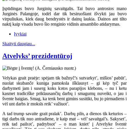
Įspūdingas buvo Jurginių savaitgalis. Tai buvo antrosios mano
Jurginės Palangoje, todėl dar tik besiruošiant išvykti jau buvo
virpuliukas, kiek daug bendrystės ir dainų laukia. Dainos ant tilto
naktį kaip visada buvo šio renginio vidinis ansamblio atidarymas.
Įvykiai
Skaityti daugiau...
Atvelyks’ prezidentūroj
Velykas grait praėje: spėjam tik bažnyč’s sutvarkyt’, mišios’ pabūt’,
nuolat skubanče kuniga pamoksla išklausyt – gi kėp tyč par
darbymeti jam i suserg koks kэtos parapijos klebons, – nu i ketu
kasmet tradiciške priklausančių darbų i smagumų nuveikt, o jau i
švente baigias. Smag, ka tenk bent gimins susitikt, bu jo pirmadiens i
vėl unt darbs ir moksls reik’ važiuot’.
A tad trump savaite grait pralak’. Darbų piln, a dienos tik keturios –
tigi darbs tik nuo antradiene, ir kaip mat – vėl’ savaitgal’s. Sakyset’,
reik tad pailsэt’, padrybsot’ – o man kniet’ į Atvelyke šventė