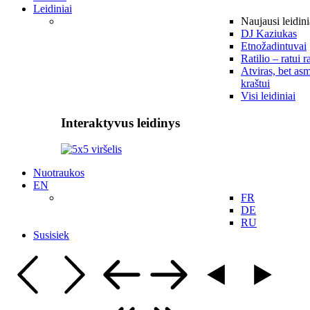
Leidiniai
Naujausi leidini
DJ Kaziukas
Etnožadintuvai
Ratilio – ratui r
Atviras, bet asm
kraštui
Visi leidiniai
Interaktyvus leidinys
Nuotraukos
EN
FR
DE
RU
Susisiek