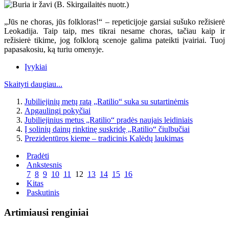
„Jūs ne choras, jūs folkloras!“ – repeticijoje garsiai sušuko režisierė
Leokadija. Taip taip, mes tikrai nesame choras, tačiau kaip ir
režisierė tikime, jog folklorą scenoje galima pateikti įvairiai. Tuoj
papasakosiu, ką turiu omenyje.
Įvykiai
Skaityti daugiau...
Jubiliejinių metų ratą „Ratilio“ suka su sutartinėmis
Apgaulingi pokyčiai
Jubiliejinius metus „Ratilio“ pradės naujais leidiniais
Į solinių dainų rinktinę suskridę „Ratilio“ čiulbučiai
Prezidentūros kieme – tradicinis Kalėdų laukimas
Pradėti
Ankstesnis
7
8
9
10
11
12
13
14
15
16
Kitas
Paskutinis
Artimiausi renginiai