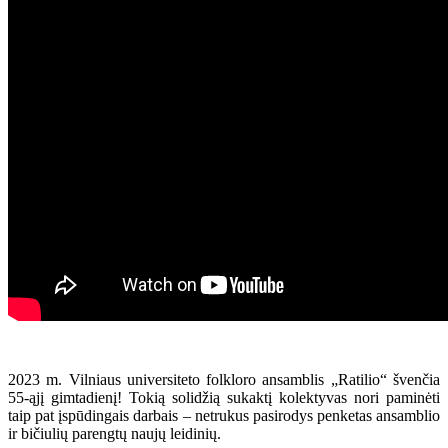
2023 m. Vilniaus universiteto folkloro ansamblis „Ratilio“ švenčia
55-ąjį gimtadienį! Tokią solidžią sukaktį kolektyvas nori paminėti
taip pat įspūdingais darbais – netrukus pasirodys penketas ansamblio
ir bičiulių parengtų naujų leidinių.