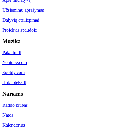
Apie iniciatyvą
Užsiėmimų aprašymas
Dalyvių atsiliepimai
Projektas spaudoje
Muzika
Pakartot.lt
Youtube.com
Spotify.com
iBiblioteka.lt
Nariams
Ratilio klubas
Natos
Kalendorius