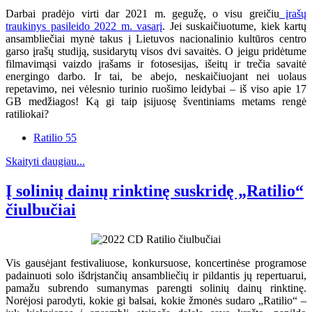
Darbai pradėjo virti dar 2021 m. gegužę, o visu greičiu
įrašų
traukinys pasileido 2022 m. vasarį
. Jei suskaičiuotume, kiek kartų
ansambliečiai mynė takus į Lietuvos nacionalinio kultūros centro
garso įrašų studiją, susidarytų visos dvi savaitės. O jeigu pridėtume
filmavimąsi vaizdo įrašams ir fotosesijas, išeitų ir trečia savaitė
energingo darbo. Ir tai, be abejo, neskaičiuojant nei uolaus
repetavimo, nei vėlesnio turinio ruošimo leidybai – iš viso apie 17
GB medžiagos! Ką gi taip įsijuosę šventiniams metams rengė
ratiliokai?
Ratilio 55
Skaityti daugiau...
Į solinių dainų rinktinę suskridę „Ratilio“
čiulbučiai
Vis gausėjant festivaliuose, konkursuose, koncertinėse programose
padainuoti solo išdrįstančių ansambliečių ir pildantis jų repertuarui,
pamažu subrendo sumanymas parengti solinių dainų rinktinę.
Norėjosi parodyti, kokie gi balsai, kokie žmonės sudaro „Ratilio“ –