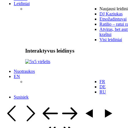
Leidiniai
Naujausi leidini
DJ Kaziukas
Etnožadintuvai
Ratilio – ratui r
Atviras, bet asm
kraštui
Visi leidiniai
Interaktyvus leidinys
Nuotraukos
EN
FR
DE
RU
Susisiek