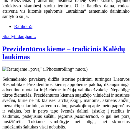
juk kiekvienas į ansamblį atsineša dalelę savo krašto, papildo
kolektyvo skambesį savitu tembru. O ir liaudies daina, rodos,
atsiveria vis kitomis spalvomis, „atrakinta“ asmeninio dainininko
santykio su ja.
Ratilio 55
Skaityti daugiau...
Prezidentūros kieme – tradicinis Kalėdų
laukimas
Sekmadienio pavakarę didžia istorine patirtimi turtingos Lietuvos
Respublikos Prezidentūros kiemą apgobėme pakilia, džiaugsminga
adventine nuotaika ir įžiebėme trečiąją vainiko žvakelę. Nepabūgę
tikros žiemužės, Prezidentūros kieman sugužėjo vilniečiai ir sostinės
svečiai, kurie ne tik klausėsi archajiškųjų, manoma, akmens amžių
menančių sutartinių, advento dainų, pasakojimų apie meto papročius
ir valgius, bet ir patys tapo šventės dalimi, įsisukę į ratelius ir
žaidimus, padėjusius sušilti, jėgomis
pasimieruoti
, o gal net porą
nusižiūrėti. Tokiame sambūryje nei pūga, nei skruostus
nudažantis šaltukas visai nebaisūs.