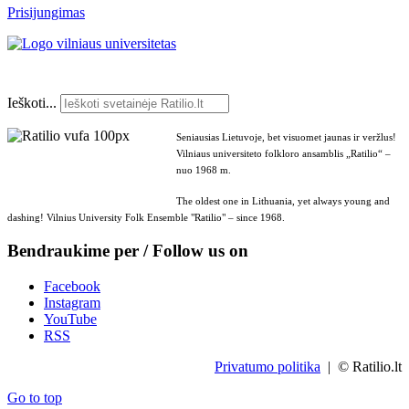
Prisijungimas
Ieškoti...
Seniausias Lietuvoje, bet visuomet jaunas ir veržlus!
Vilniaus universiteto folkloro ansamblis „Ratilio“ –
nuo 1968 m.
The oldest one in Lithuania, yet always young and
dashing! Vilnius University Folk Ensemble "Ratilio" – since 1968.
Bendraukime per / Follow us on
Facebook
Instagram
YouTube
RSS
Privatumo politika
| © Ratilio.lt
Go to top