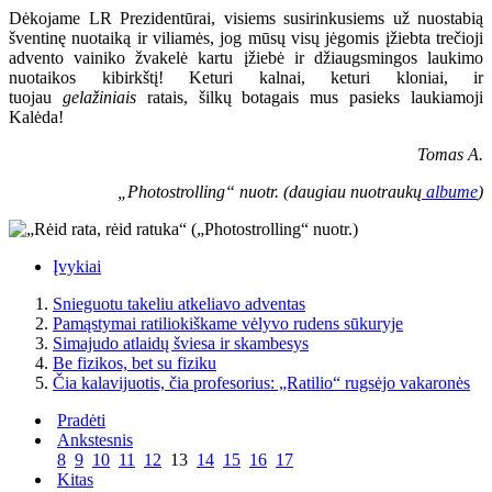
Dėkojame LR Prezidentūrai, visiems susirinkusiems už nuostabią
šventinę nuotaiką ir viliamės, jog mūsų visų jėgomis įžiebta trečioji
advento vainiko žvakelė kartu įžiebė ir džiaugsmingos laukimo
nuotaikos kibirkštį! Keturi kalnai, keturi kloniai, ir
tuojau
gelažiniais
ratais, šilkų botagais mus pasieks laukiamoji
Kalėda!
Tomas A.
„Photostrolling“ nuotr. (daugiau nuotraukų
albume
)
Įvykiai
Snieguotu takeliu atkeliavo adventas
Pamąstymai ratiliokiškame vėlyvo rudens sūkuryje
Simajudo atlaidų šviesa ir skambesys
Be fizikos, bet su fiziku
Čia kalavijuotis, čia profesorius: „Ratilio“ rugsėjo vakaronės
Pradėti
Ankstesnis
8
9
10
11
12
13
14
15
16
17
Kitas