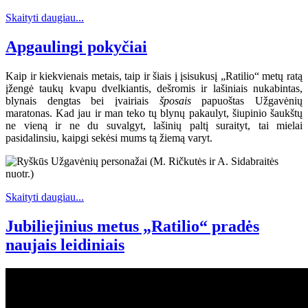
Skaityti daugiau...
Apgaulingi pokyčiai
Kaip ir kiekvienais metais, taip ir šiais į įsisukusį „Ratilio“ metų ratą
įžengė taukų kvapu dvelkiantis, dešromis ir lašiniais nukabintas,
blynais dengtas bei įvairiais
šposais
papuoštas Užgavėnių
maratonas. Kad jau ir man teko tų blynų pakaulyt, šiupinio šaukštų
ne vieną ir ne du suvalgyt, lašinių paltį suraityt, tai mielai
pasidalinsiu, kaipgi sekėsi mums tą žiemą varyt.
Skaityti daugiau...
Jubiliejinius metus „Ratilio“ pradės
naujais leidiniais