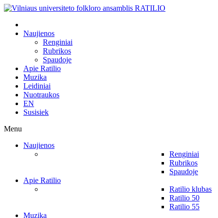
Naujienos
Renginiai
Rubrikos
Spaudoje
Apie Ratilio
Muzika
Leidiniai
Nuotraukos
EN
Susisiek
Menu
Naujienos
Renginiai
Rubrikos
Spaudoje
Apie Ratilio
Ratilio klubas
Ratilio 50
Ratilio 55
Muzika