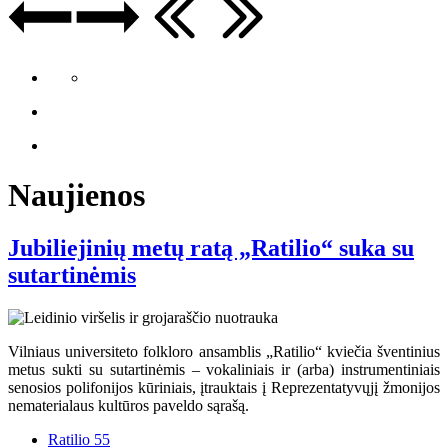
Naujienos
Jubiliejinių metų ratą „Ratilio“ suka su
sutartinėmis
Vilniaus universiteto folkloro ansamblis „Ratilio“ kviečia šventinius
metus sukti su sutartinėmis – vokaliniais ir (arba) instrumentiniais
senosios polifonijos kūriniais, įtrauktais į Reprezentatyvųjį žmonijos
nematerialaus kultūros paveldo sąrašą.
Ratilio 55