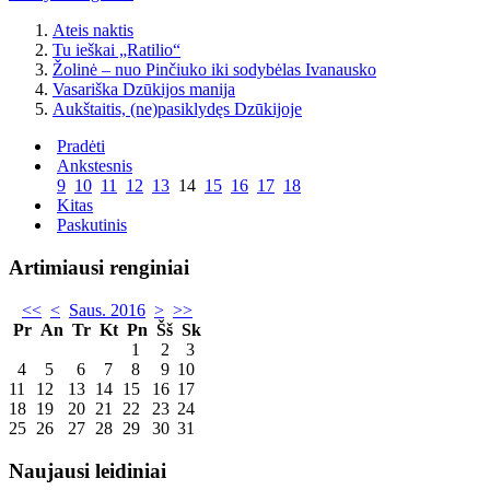
Ateis naktis
Tu ieškai „Ratilio“
Žolinė – nuo Pinčiuko iki sodybėlas Ivanausko
Vasariška Dzūkijos manija
Aukštaitis, (ne)pasiklydęs Dzūkijoje
Pradėti
Ankstesnis
9
10
11
12
13
14
15
16
17
18
Kitas
Paskutinis
Artimiausi renginiai
<<
<
Saus. 2016
>
>>
Pr
An
Tr
Kt
Pn
Šš
Sk
1
2
3
4
5
6
7
8
9
10
11
12
13
14
15
16
17
18
19
20
21
22
23
24
25
26
27
28
29
30
31
Naujausi leidiniai