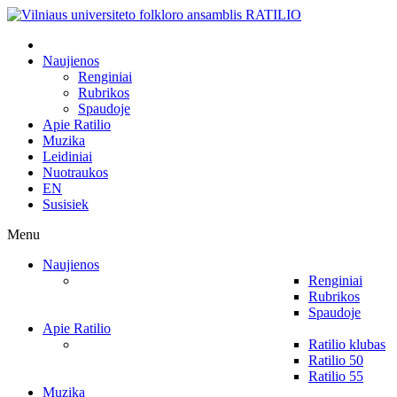
Naujienos
Renginiai
Rubrikos
Spaudoje
Apie Ratilio
Muzika
Leidiniai
Nuotraukos
EN
Susisiek
Menu
Naujienos
Renginiai
Rubrikos
Spaudoje
Apie Ratilio
Ratilio klubas
Ratilio 50
Ratilio 55
Muzika