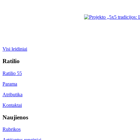
Visi leidiniai
Ratilio
Ratilio 55
Parama
Atributika
Kontaktai
Naujienos
Rubrikos
Artėjantys renginiai