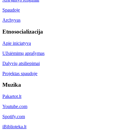
Spaudoje
Archyvas
Etnosocializacija
Apie iniciatyvą
Užsiėmimų aprašymas
Dalyvių atsiliepimai
Projektas spaudoje
Muzika
Pakartot.lt
Youtube.com
Spotify.com
iBiblioteka.lt