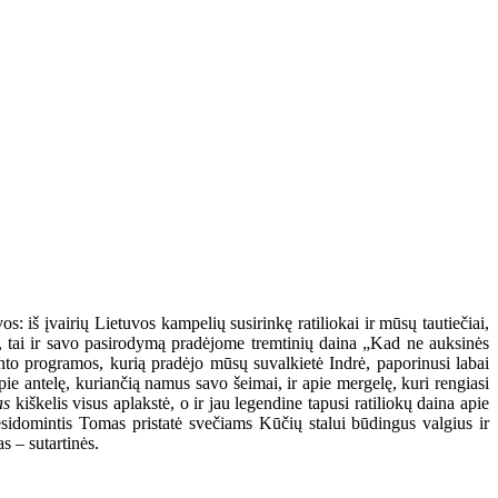
s: iš įvairių Lietuvos kampelių susirinkę ratiliokai ir mūsų tautiečiai,
na, tai ir savo pasirodymą pradėjome tremtinių daina „Kad ne auksinės
vento programos, kurią pradėjo mūsų suvalkietė Indrė, paporinusi labai
e antelę, kuriančią namus savo šeimai, ir apie mergelę, kuri rengiasi
as
kiškelis visus aplakstė, o ir jau legendine tapusi ratiliokų daina apie
besidomintis Tomas pristatė svečiams Kūčių stalui būdingus valgius ir
 – sutartinės.