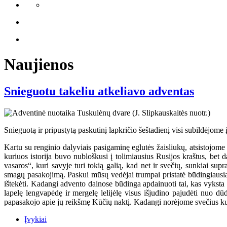
Naujienos
Snieguotu takeliu atkeliavo adventas
Snieguotą ir pripustytą paskutinį lapkričio šeštadienį visi subildėjome 
Kartu su renginio dalyviais pasigaminę eglutės žaisliukų, atsistojome p
kuriuos istorija buvo nubloškusi į tolimiausius Rusijos kraštus, bet
vasaros“, kuri savyje turi tokią galią, kad net ir svečių, sunkiai su
smagų pasakojimą. Paskui mūsų vedėjai trumpai pristatė būdingiausias
ištekėti. Kadangi advento dainose būdinga apdainuoti tai, kas vyksta 
lapelę lengvapėdę ir mergelę lelijėlę visus išjudino pajudėti nuo dū
papasakojo apie jų reikšmę Kūčių naktį. Kadangi norėjome svečius kuo
Įvykiai