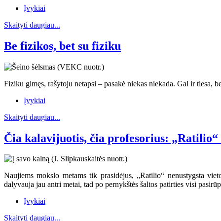
Įvykiai
Skaityti daugiau...
Be fizikos, bet su fiziku
Fiziku gimęs, rašytoju netapsi – pasakė niekas niekada. Gal ir tiesa, b
Įvykiai
Skaityti daugiau...
Čia kalavijuotis, čia profesorius: „Ratilio
Naujiems mokslo metams tik prasidėjus, „Ratilio“ nenustygsta viet
dalyvauja jau antri metai, tad po pernykštės šaltos patirties visi pas
Įvykiai
Skaityti daugiau...