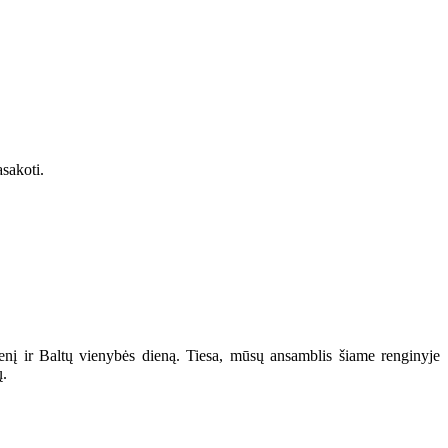
asakoti.
enį ir Baltų vienybės dieną. Tiesa, mūsų ansamblis šiame renginyje
ų.