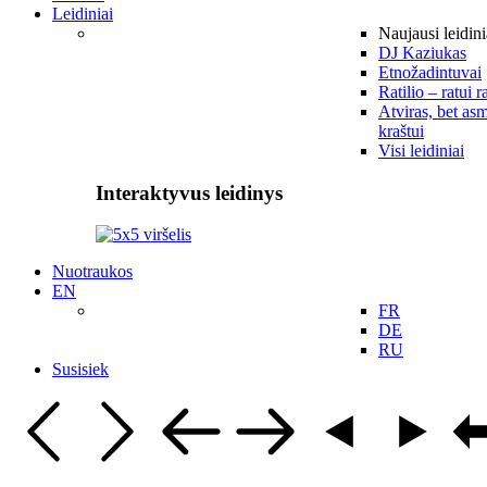
Leidiniai
Naujausi leidini
DJ Kaziukas
Etnožadintuvai
Ratilio – ratui r
Atviras, bet asm
kraštui
Visi leidiniai
Interaktyvus leidinys
Nuotraukos
EN
FR
DE
RU
Susisiek