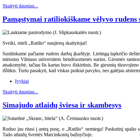
Skaityti daugiau...
Pamąstymai ratiliokiškame vėlyvo rudens 
Sveiki, mieli „Ratilio“ naujienų skaitytojai!
Susitinkame pačiame rudens darbų įkarštyje. Lietingą lapkričio dešim
mirusius Vilniaus universiteto bendruomenės narius. Giesmės ramios
atsakomybė, tačiau šis kartas buvo išskirtinis. Be giesmių tūravojimo
iššūkis. Turiu pasakyti, kad viskas puikiai pavyko, nes galėjau atsiremt
Įvykiai
Skaityti daugiau...
Simajudo atlaidų šviesa ir skambesys
Ruduo jau ritasi į antrą pusę, o „Ratilio“ nemiega! Paskutinį spalio 
Tado atlaidų šventės Marcinkonių bažnyčioje.