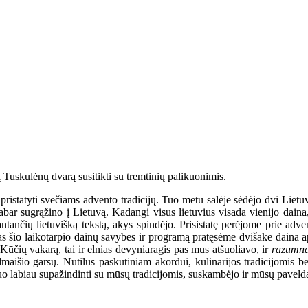
į Tuskulėnų dvarą susitikti su tremtinių palikuonimis.
ristatyti svečiams advento tradicijų. Tuo metu salėje sėdėjo dvi Lietuvo
 dabar sugrąžino į Lietuvą. Kadangi visus lietuvius visada vienijo dai
prantančių lietuvišką tekstą, akys spindėjo. Prisistatę perėjome prie ad
 šio laikotarpio dainų savybes ir programą pratęsėme dvišake daina api
Kūčių vakarą, tai ir elnias devyniaragis pas mus atšuoliavo, ir
razumn
dmaišio garsų. Nutilus paskutiniam akordui, kulinarijos tradicijomis 
 labiau supažindinti su mūsų tradicijomis, suskambėjo ir mūsų paveldas