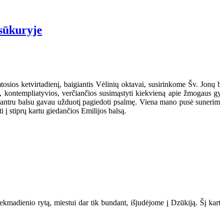
sūkuryje
tosios ketvirtadienį, baigiantis Vėlinių oktavai, susirinkome Šv. Jonų
, kontempliatyvios, verčiančios susimąstyti kiekvieną apie žmogaus g
 antru balsu gavau užduotį pagiedoti psalmę. Viena mano pusė sunerimo 
i į stiprų kartu giedančios Emilijos balsą.
sekmadienio rytą, miestui dar tik bundant, išjudėjome į Dzūkiją. Šį kar