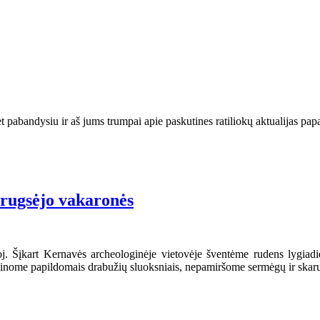
et pabandysiu ir aš jums trumpai apie paskutines ratiliokų aktualijas pap
“ rugsėjo vakaronės
oj. Šįkart Kernavės archeologinėje vietovėje šventėme rudens lygiadi
irūpinome papildomais drabužių sluoksniais, nepamiršome sermėgų ir skar