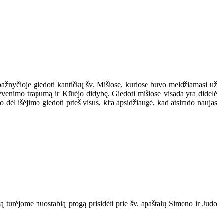
 bažnyčioje giedoti kantičkų šv. Mišiose, kuriose buvo meldžiamasi už
yvenimo trapumą ir Kūrėjo didybę. Giedoti mišiose visada yra didelė
dėl išėjimo giedoti prieš visus, kita apsidžiaugė, kad atsirado naujas
tą turėjome nuostabią progą prisidėti prie šv. apaštalų Simono ir Judo