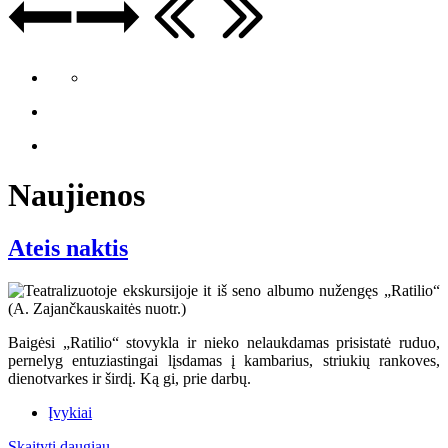
Naujienos
Ateis naktis
Baigėsi „Ratilio“ stovykla ir nieko nelaukdamas prisistatė ruduo,
pernelyg entuziastingai lįsdamas į kambarius, striukių rankoves,
dienotvarkes ir širdį. Ką gi, prie darbų.
Įvykiai
Skaityti daugiau...