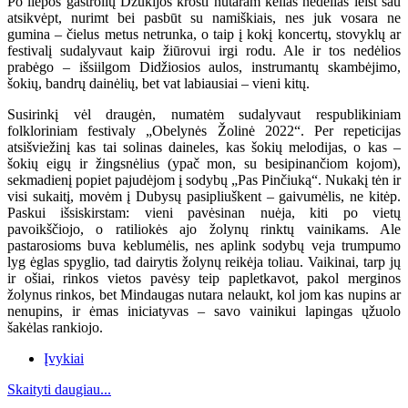
Po liepos gastrolių Dzūkijos krošti nutaram kelias nedėlias leist sau
atsikvėpt, nurimt bei pasbūt su namiškiais, nes juk vosara ne
gumina – čielus metus netrunka, o taip į kokį koncertų, stovyklų ar
festivalį sudalyvaut kaip žiūrovui irgi rodu. Ale ir tos nedėlios
prabėgo – išsiilgom Didžiosios aulos, instrumantų skambėjimo,
šokių, bandrų dainėlių, bet vat labiausiai – vieni kitų.
Susirinkį vėl draugėn, numatėm sudalyvaut respublikiniam
folkloriniam festivaly „Obelynės Žolinė 2022“. Per repeticijas
atsišviežinį kas tai solinas daineles, kas šokių melodijas, o kas –
šokių eigų ir žingsnėlius (ypač mon, su besipinančiom kojom),
sekmadienį popiet pajudėjom į sodybų „Pas Pinčiuką“. Nukakį tėn ir
visi sukaitį, movėm į Dubysų pasipliuškent – gaivumėlis, ne kitėp.
Paskui išsiskirstam: vieni pavėsinan nuėja, kiti po vietų
pavoikščiojo, o ratiliokės ajo žolynų rinktų vainikams. Ale
pastarosioms buva keblumėlis, nes aplink sodybų veja trumpumo
lyg ėglas spyglio, tad dairytis žolynų reikėja toliau. Vaikinai, tarp jų
ir ošiai, rinkos vietos pavėsy teip papletkavot, pakol merginos
žolynus rinkos, bet Mindaugas nutara nelaukt, kol jom kas nupins ar
nenupins, ir ėmas iniciatyvas – savo vainikui lapingas ųžuolo
šakėlas rankiojo.
Įvykiai
Skaityti daugiau...