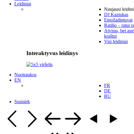
Leidiniai
Naujausi leidini
DJ Kaziukas
Etnožadintuvai
Ratilio – ratui r
Atviras, bet asm
kraštui
Visi leidiniai
Interaktyvus leidinys
Nuotraukos
EN
FR
DE
RU
Susisiek