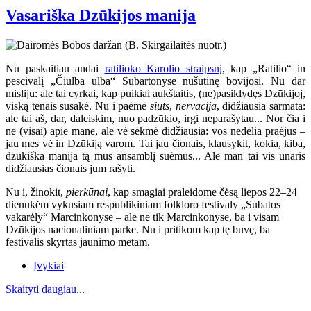
Vasariška Dzūkijos manija
Nu paskaitiau andai
ratilioko Karolio straipsnį
, kap „Ratilio“ in
pescivalį „Čiulba ulba“ Subartonyse nušutinę bovijosi. Nu dar
misliju: ale tai cyrkai, kap puikiai aukštaitis, (ne)pasiklydęs Dzūkijoj,
viską tenais susakė. Nu i paėmė
siuts
,
nervacija
, didžiausia sarmata:
ale tai aš, dar, daleiskim, nuo padzūkio, irgi neparašytau... Nor čia i
ne (visai) apie mane, ale vė sėkmė didžiausia: vos nedėlia praėjus –
jau mes vė in Dzūkiją varom. Tai jau čionais, klausykit, kokia, kiba,
dzūkiška manija tą mūs ansamblį suėmus... Ale man tai vis unaris
didžiausias čionais jum rašyti.
Nu i, žinokit,
pierkūnai
, kap smagiai praleidome čėsą liepos 22–24
dienukėm vykusiam respublikiniam folkloro festivaly „Subatos
vakarėly“ Marcinkonyse
– ale ne tik Marcinkonyse, ba i visam
Dzūkijos nacionaliniam parke. Nu i pritikom kap tę buvę, ba
festivalis skyrtas jaunimo metam.
Įvykiai
Skaityti daugiau...