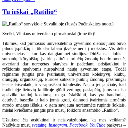
Tu ieškai „Ratilio“
Sveiki, Vilniaus universiteto pirmakursiai (ir ne tik)!
Tikimės, kad pirmosios universitetinio gyvenimo dienos jums buvo
pilnos įspūdžių ir tik dar labiau įkvėpė nerti į mokslus. Vis dėlto
universitetas – kur kas daugiau nei studijos. Didžiausias lobis –
sumanių, kūrybiškų, įvairių patirčių turinčių žmonių bendruomenė,
atverianti dar neregėtas platybes ir padedanti prisijaukinti ir
ryškiomis spalvomis nuspalvinti naują gyvenimo etapą. Todėl
raginame jungtis prie įvairiausių universiteto kolektyvų, klubų,
draugijų, organizacijų, kuriose sutiksite puikių žmonių, prasmingai
leisite laisvalaikį ir visapusiškai tobulėsite. Na, o jei jaučiate, kad
tradicinėje lietuvių kultūroje glūdi vertingų paslapčių, jums smalsu
apsivilkti tautinį kostiumą, maga išsiaiškinti, kas yra bandonija,
daudytė, basedla ir kaip jomis groti, dainuoti įvairiomis tarmėmis
atrodo smagus iššūkis, o gera savijauta norėtumėte rūpintis šokiais,
mielai kviečiame jungtis prie mūsų, folkloro ansamblio „Ratilio“.
Užsukote čia atsitiktinai ir neįsivaizduojate, ką mes veikiam?
Naršykite mūsų
svetainę
,
Instagram
,
Facebook
,
YouTube
paskyras –