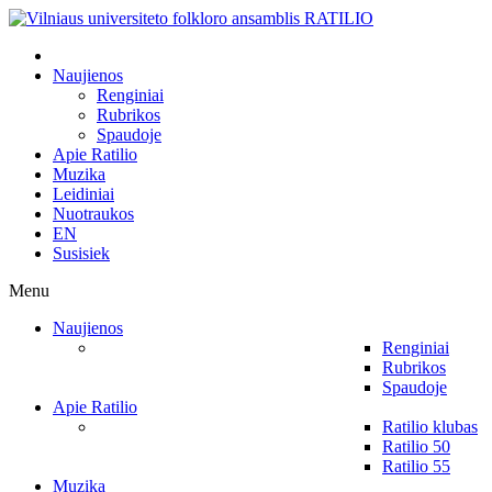
Naujienos
Renginiai
Rubrikos
Spaudoje
Apie Ratilio
Muzika
Leidiniai
Nuotraukos
EN
Susisiek
Menu
Naujienos
Renginiai
Rubrikos
Spaudoje
Apie Ratilio
Ratilio klubas
Ratilio 50
Ratilio 55
Muzika