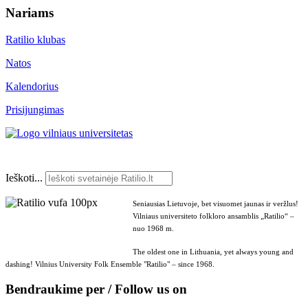
Nariams
Ratilio klubas
Natos
Kalendorius
Prisijungimas
Ieškoti...
Seniausias Lietuvoje, bet visuomet jaunas ir veržlus!
Vilniaus universiteto folkloro ansamblis „Ratilio“ –
nuo 1968 m.
The oldest one in Lithuania, yet always young and
dashing! Vilnius University Folk Ensemble "Ratilio" – since 1968.
Bendraukime per / Follow us on