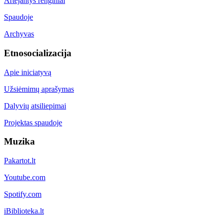
Artėjantys renginiai
Spaudoje
Archyvas
Etnosocializacija
Apie iniciatyvą
Užsiėmimų aprašymas
Dalyvių atsiliepimai
Projektas spaudoje
Muzika
Pakartot.lt
Youtube.com
Spotify.com
iBiblioteka.lt