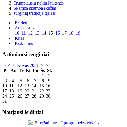
Trumpiausių naktų lauksnos
Skamba skamba skėčiai
Jurginių tradicija tęsiasi
Pradėti
Ankstesnis
10
11
12
13
14
15
16
17
18
19
Kitas
Paskutinis
Artimiausi renginiai
<<
<
Kovas 2031
>
>>
Pr
An
Tr
Kt
Pn
Šš
Sk
1
2
3
4
5
6
7
8
9
10
11
12
13
14
15
16
17
18
19
20
21
22
23
24
25
26
27
28
29
30
31
Naujausi leidiniai