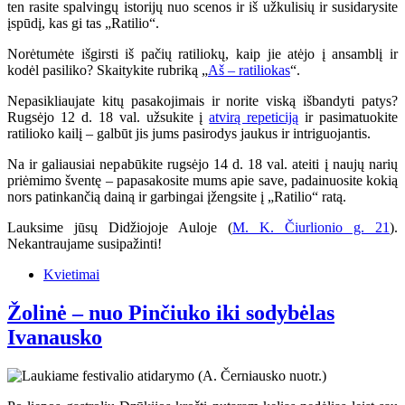
ten rasite spalvingų istorijų nuo scenos ir iš užkulisių ir susidarysite
įspūdį, kas gi tas „Ratilio“.
Norėtumėte išgirsti iš pačių ratiliokų, kaip jie atėjo į ansamblį ir
kodėl pasiliko? Skaitykite rubriką „
Aš – ratiliokas
“.
Nepasikliaujate kitų pasakojimais ir norite viską išbandyti patys?
Rugsėjo 12 d. 18 val. užsukite į
atvirą repeticiją
ir pasimatuokite
ratilioko kailį – galbūt jis jums pasirodys jaukus ir intriguojantis.
Na ir galiausiai nepabūkite rugsėjo 14 d. 18 val. ateiti į naujų narių
priėmimo šventę – papasakosite mums apie save, padainuosite kokią
nors patinkančią dainą ir garbingai įžengsite į „Ratilio“ ratą.
Lauksime jūsų Didžiojoje Auloje (
M. K. Čiurlionio g. 21
).
Nekantraujame susipažinti!
Kvietimai
Žolinė – nuo Pinčiuko iki sodybėlas
Ivanausko