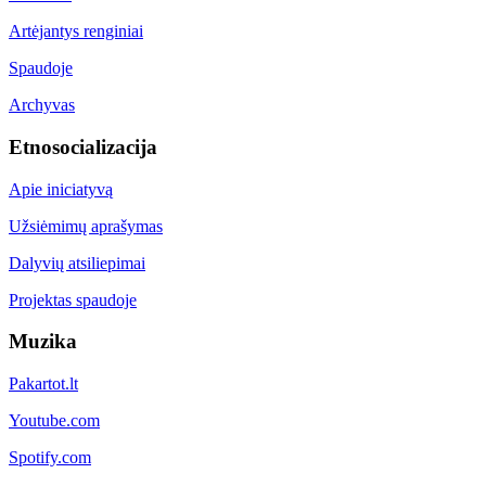
Artėjantys renginiai
Spaudoje
Archyvas
Etnosocializacija
Apie iniciatyvą
Užsiėmimų aprašymas
Dalyvių atsiliepimai
Projektas spaudoje
Muzika
Pakartot.lt
Youtube.com
Spotify.com