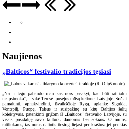
Naujienos
„Balticos“ festivalio tradicijos tęsiasi
„Na ir tegu pabando man kas nors pasakyt, kad būti ratilioku
neapsimoka“, – sakė Teresė įpusėjus mūsų kelionei Latvijoje. Sočiai
pamaitinti, apnakvindinti, išvaikščioję Rygą, aplankę Siguldą,
Ventspilį, Puopę, Talsus ir susipažinę su kitų Baltijos šalių
kolektyvais, patenkinti grįžom iš „Balticos“ festivalio Latvijoje, su
visais pasidaliję savo kultūra, dainomis bei šokiais. O mums,
ratiliokams, tas noras dalintis tiesiog liejasi per kraštus: jei penkias