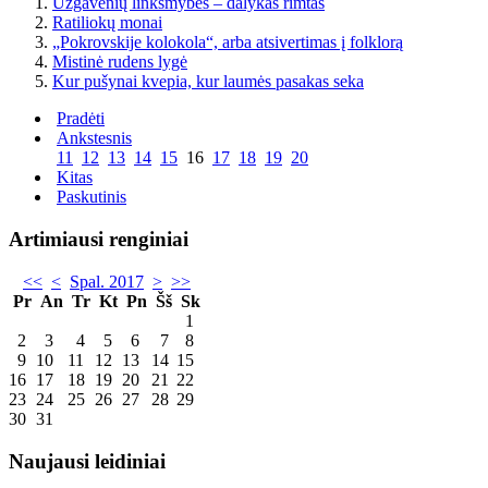
Užgavėnių linksmybės – dalykas rimtas
Ratiliokų monai
„Pokrovskije kolokola“, arba atsivertimas į folklorą
Mistinė rudens lygė
Kur pušynai kvepia, kur laumės pasakas seka
Pradėti
Ankstesnis
11
12
13
14
15
16
17
18
19
20
Kitas
Paskutinis
Artimiausi renginiai
<<
<
Spal. 2017
>
>>
Pr
An
Tr
Kt
Pn
Šš
Sk
1
2
3
4
5
6
7
8
9
10
11
12
13
14
15
16
17
18
19
20
21
22
23
24
25
26
27
28
29
30
31
Naujausi leidiniai