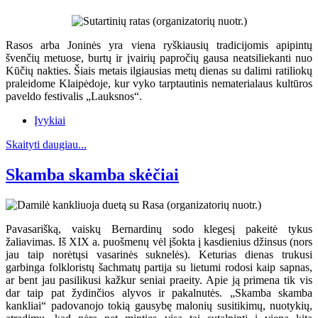
Rasos arba Joninės yra viena ryškiausių tradicijomis apipintų
švenčių metuose, burtų ir įvairių papročių gausa neatsiliekanti nuo
Kūčių nakties. Šiais metais ilgiausias metų dienas su dalimi ratiliokų
praleidome Klaipėdoje, kur vyko tarptautinis nematerialaus kultūros
paveldo festivalis „Lauksnos“.
Įvykiai
Skaityti daugiau...
Skamba skamba skėčiai
Pavasarišką, vaiskų Bernardinų sodo klegesį pakeitė tykus
žaliavimas. Iš XIX a. puošmenų vėl įšokta į kasdienius džinsus (nors
jau taip norėtųsi vasarinės suknelės). Keturias dienas trukusi
garbinga folkloristų šachmatų partija su lietumi rodosi kaip sapnas,
ar bent jau pasilikusi kažkur seniai praeity. Apie ją primena tik vis
dar taip pat žydinčios alyvos ir pakalnutės. „Skamba skamba
kankliai“ padovanojo tokią gausybę malonių susitikimų, nuotykių,