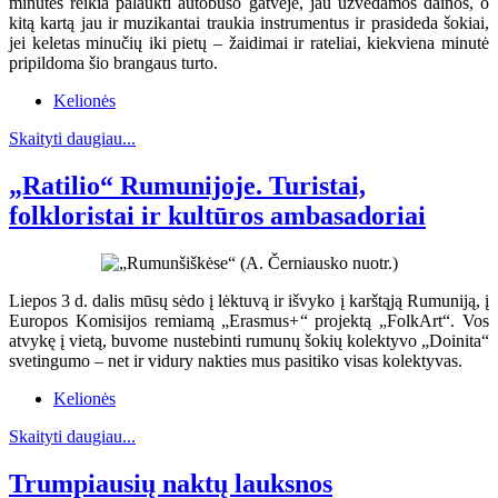
minutes reikia palaukti autobuso gatvėje, jau užvedamos dainos, o
kitą kartą jau ir muzikantai traukia instrumentus ir prasideda šokiai,
jei keletas minučių iki pietų – žaidimai ir rateliai, kiekviena minutė
pripildoma šio brangaus turto.
Kelionės
Skaityti daugiau...
„Ratilio“ Rumunijoje. Turistai,
folkloristai ir kultūros ambasadoriai
Liepos 3 d. dalis mūsų sėdo į lėktuvą ir išvyko į karštąją Rumuniją, į
Europos Komisijos remiamą „Erasmus+“ projektą „FolkArt“. Vos
atvykę į vietą, buvome nustebinti rumunų šokių kolektyvo „Doinita“
svetingumo – net ir vidury nakties mus pasitiko visas kolektyvas.
Kelionės
Skaityti daugiau...
Trumpiausių naktų lauksnos