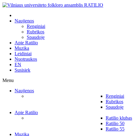
Naujienos
Renginiai
Rubrikos
Spaudoje
Apie Ratilio
Muzika
Leidiniai
Nuotraukos
EN
Susisiek
Menu
Naujienos
Renginiai
Rubrikos
Spaudoje
Apie Ratilio
Ratilio klubas
Ratilio 50
Ratilio 55
Muzika