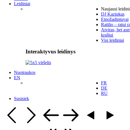
Leidiniai
Naujausi leidini
DJ Kaziukas
Etnožadintuvai
Ratilio – ratui r
Atviras, bet asm
kraštui
Visi leidiniai
Interaktyvus leidinys
Nuotraukos
EN
FR
DE
RU
Susisiek