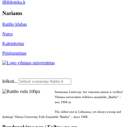
iBiblioteka.lt
Nariams
Ratilio klubas
Natos
Kalendorius
Prisijungimas
Ieškoti...
Seniausias Lietuvoje, bet visuomet jaunas ir veržlus!
Vilniaus universiteto folkloro ansamblis „Ratilio“ –
nuo 1968 m.
The oldest one in Lithuania, yet always young and
dashing! Vilnius University Folk Ensemble "Ratilio" – since 1968.