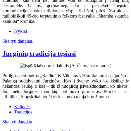
atradimų, kad nėra net minties visa tai sutalpinti į vieną kitą
pastraipėlę. O aš, gerbiamieji, dar ir pašnekėti mėgstu,
komunikacijos mokslų diplomas visgi. Tad štai, prieš jūsų akis –
ratiliokiškoji 49-ojo tarptautinio folkloro festivalio „Skamba skamba
kankliai“ kronika.
Įvykiai
Skaityti daugiau...
Jurginių tradicija tęsiasi
Po ilgos pertraukos „Ratilio“ iš Vilniaus vėl su dainomis pajudėjo į
Palangą sudalyvauti Jurginėse. Kas į šventę vyko jos išsiilgę ir
nekantriai laukę, o kas – tik iš nuogirdų įsivaizduodami, ko tikėtis.
Šių metų Jurginės man taip pat buvo pirmosios. Pirmos ir su
„Ratilio“, ir apskritai, todėl viskas buvo nauja ir nežinoma.
Kelionės
Tradicijos
Skaityti daugiau...