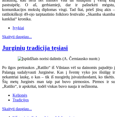
atradimų, kad nėra net minties visa tai sutalpinti į vieną kitą
pastraipėlę. O aš, gerbiamieji, dar ir pašnekėti mėgstu,
komunikacijos mokslų diplomas visgi. Tad štai, prieš jūsų akis –
ratiliokiškoji 49-ojo tarptautinio folkloro festivalio „Skamba skamba
kankliai“ kronika.
Įvykiai
Skaityti daugiau...
Jurginių tradicija tęsiasi
Po ilgos pertraukos „Ratilio“ iš Vilniaus vėl su dainomis pajudėjo į
Palangą sudalyvauti Jurginėse. Kas į šventę vyko jos išsiilgę ir
nekantriai laukę, o kas – tik iš nuogirdų įsivaizduodami, ko tikėtis.
Šių metų Jurginės man taip pat buvo pirmosios. Pirmos ir su
„Ratilio“, ir apskritai, todėl viskas buvo nauja ir nežinoma.
Kelionės
Tradicijos
Skaityti daugiau...