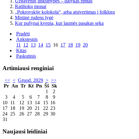
Užgavėnių linksmybės – dalykas rimtas
Ratiliokų monai
„Pokrovskije kolokola“, arba atsivertimas į folklorą
Mistinė rudens lygė
Kur pušynai kvepia, kur laumės pasakas seka
Pradėti
Ankstesnis
11
12
13
14
15
16
17
18
19
20
Kitas
Paskutinis
Artimiausi renginiai
<<
<
Gruod. 2029
>
>>
Pr
An
Tr
Kt
Pn
Šš
Sk
1
2
3
4
5
6
7
8
9
10
11
12
13
14
15
16
17
18
19
20
21
22
23
24
25
26
27
28
29
30
31
Naujausi leidiniai