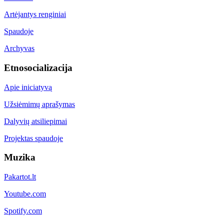
Artėjantys renginiai
Spaudoje
Archyvas
Etnosocializacija
Apie iniciatyvą
Užsiėmimų aprašymas
Dalyvių atsiliepimai
Projektas spaudoje
Muzika
Pakartot.lt
Youtube.com
Spotify.com