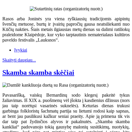
Rasos arba Joninės yra viena ryškiausių tradicijomis apipintų
švenčių metuose, burtų ir įvairių papročių gausa neatsiliekanti nuo
Kūčių nakties. Šiais metais ilgiausias metų dienas su dalimi ratiliokų
praleidome Klaipėdoje, kur vyko tarptautinis nematerialaus kultūros
paveldo festivalis „Lauksnos“.
Įvykiai
Skaityti daugiau...
Skamba skamba skėčiai
Pavasarišką, vaiskų Bernardinų sodo klegesį pakeitė tykus
žaliavimas. Iš XIX a. puošmenų vėl įšokta į kasdienius džinsus (nors
jau taip norėtųsi vasarinės suknelės). Keturias dienas trukusi
garbinga folkloristų šachmatų partija su lietumi rodosi kaip sapnas,
ar bent jau pasilikusi kažkur seniai praeity. Apie ją primena tik vis
dar taip pat žydinčios alyvos ir pakalnutės. „Skamba skamba
kankliai“ padovanojo tokią gausybę malonių susitikimų, nuotykių,