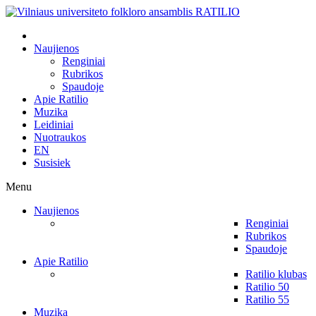
Naujienos
Renginiai
Rubrikos
Spaudoje
Apie Ratilio
Muzika
Leidiniai
Nuotraukos
EN
Susisiek
Menu
Naujienos
Renginiai
Rubrikos
Spaudoje
Apie Ratilio
Ratilio klubas
Ratilio 50
Ratilio 55
Muzika