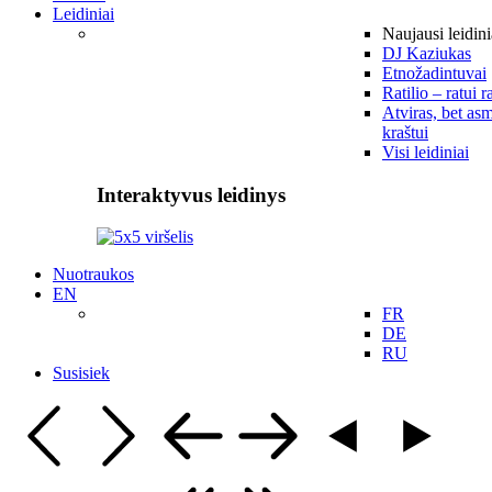
Leidiniai
Naujausi leidini
DJ Kaziukas
Etnožadintuvai
Ratilio – ratui r
Atviras, bet asm
kraštui
Visi leidiniai
Interaktyvus leidinys
Nuotraukos
EN
FR
DE
RU
Susisiek