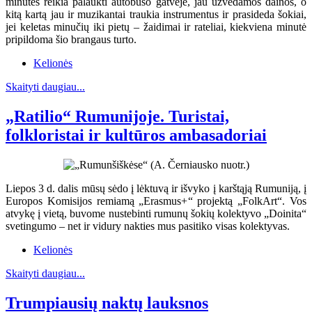
minutes reikia palaukti autobuso gatvėje, jau užvedamos dainos, o
kitą kartą jau ir muzikantai traukia instrumentus ir prasideda šokiai,
jei keletas minučių iki pietų – žaidimai ir rateliai, kiekviena minutė
pripildoma šio brangaus turto.
Kelionės
Skaityti daugiau...
„Ratilio“ Rumunijoje. Turistai,
folkloristai ir kultūros ambasadoriai
Liepos 3 d. dalis mūsų sėdo į lėktuvą ir išvyko į karštąją Rumuniją, į
Europos Komisijos remiamą „Erasmus+“ projektą „FolkArt“. Vos
atvykę į vietą, buvome nustebinti rumunų šokių kolektyvo „Doinita“
svetingumo – net ir vidury nakties mus pasitiko visas kolektyvas.
Kelionės
Skaityti daugiau...
Trumpiausių naktų lauksnos