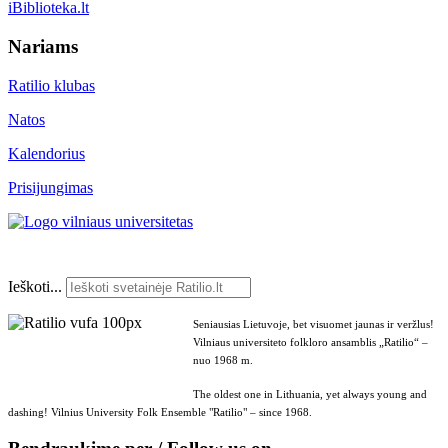
iBiblioteka.lt
Nariams
Ratilio klubas
Natos
Kalendorius
Prisijungimas
Ieškoti...
Seniausias Lietuvoje, bet visuomet jaunas ir veržlus!
Vilniaus universiteto folkloro ansamblis „Ratilio“ –
nuo 1968 m.
The oldest one in Lithuania, yet always young and
dashing! Vilnius University Folk Ensemble "Ratilio" – since 1968.