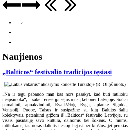
Naujienos
„Balticos“ festivalio tradicijos tęsiasi
„Na ir tegu pabando man kas nors pasakyt, kad būti ratilioku
neapsimoka“, – sakė Teresė įpusėjus mūsų kelionei Latvijoje. Sočiai
pamaitinti, apnakvindinti, išvaikščioję Rygą, aplankę Siguldą,
Ventspilį, Puopę, Talsus ir susipažinę su kitų Baltijos šalių
kolektyvais, patenkinti grįžom iš „Balticos“ festivalio Latvijoje, su
visais pasidaliję savo kultūra, dainomis bei šokiais. O mums,
ratiliokams, tas noras dalintis tiesiog liejasi per kraštus: jei penkias