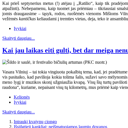
Kai prieš septynerius metus (!) atėjau į „Ratilio“, kaip tik pradėj
atpažinti). Nebepamenu, kaip tuomet jas priėmiau – tikriausiai smal
jomis draugausime – tąsyk, rodos, ruošėmės vienoms Mišioms Vilniuje
vežėmės
kantičkas
keliaudami į tremties vietas, deja, teko ir ansambli
Įvykiai
Skaityti daugiau...
Kai jau laikas eiti gulti, bet dar meiga nen
Vasara Vilniuj – tai tokia vingiuota pokalbių tema, kad, jei pradėtume j
vis pasitaiko, kad pavilioja kokia tolima šalis, sužavi savo mėlynomi
meno lygį ir muzikos skonį užgniaužia kvapą. Visų šių turtų pavilioti 
raudona“, kuriame, nepaisant visų tų kilometrų, mus priėmė kaip vieno
Kelionės
Įvykiai
Skaityti daugiau...
Intraukį kvajynų ciongo
Išsiilgtieji kankliai: neišmatuojamos laumių dovanos