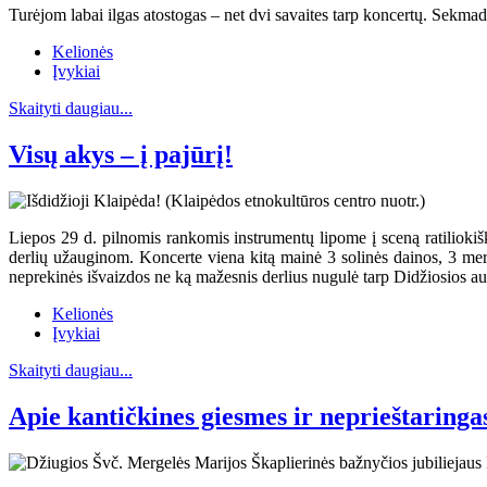
Turėjom labai ilgas atostogas – net dvi savaites tarp koncertų. Sekma
Kelionės
Įvykiai
Skaityti daugiau...
Visų akys – į pajūrį!
Liepos 29 d. pilnomis rankomis instrumentų lipome į sceną ratiliok
derlių užauginom. Koncerte viena kitą mainė 3 solinės dainos, 3 mer
neprekinės išvaizdos ne ką mažesnis derlius nugulė tarp Didžiosios aul
Kelionės
Įvykiai
Skaityti daugiau...
Apie kantičkines giesmes ir neprieštaringa