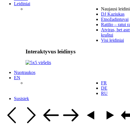
Leidiniai
Naujausi leidini
DJ Kaziukas
Etnožadintuvai
Ratilio – ratui r
Atviras, bet asm
kraštui
Visi leidiniai
Interaktyvus leidinys
Nuotraukos
EN
FR
DE
RU
Susisiek