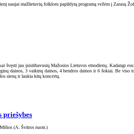
dienį naujai mažlietuvių folkloru papildytą programą vežėm į Zarasų Žol
iškai švęsti jau įsisiūbavusių Mažosios Lietuvos etnodienų. Kadangi e
ginų dainos, 3 vaikinų dainos, 4 bendros dainos ir 6 šokiai. Be viso 
os sienų ir laukia kitų koncertų.
s priešybes