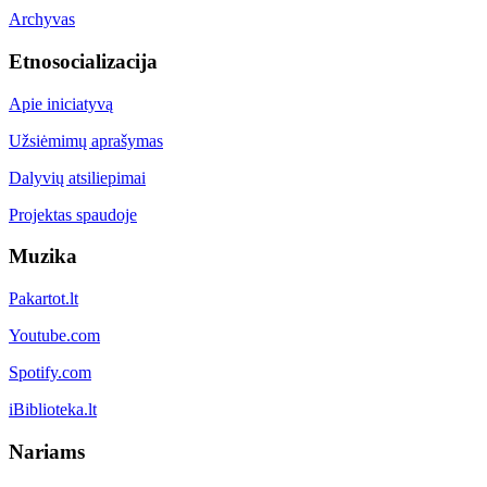
Archyvas
Etnosocializacija
Apie iniciatyvą
Užsiėmimų aprašymas
Dalyvių atsiliepimai
Projektas spaudoje
Muzika
Pakartot.lt
Youtube.com
Spotify.com
iBiblioteka.lt
Nariams