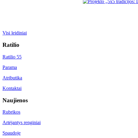
Visi leidiniai
Ratilio
Ratilio 55
Parama
Atributika
Kontaktai
Naujienos
Rubrikos
Artėjantys renginiai
Spaudoje