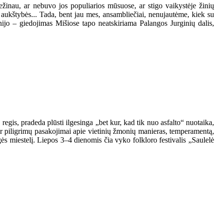
žinau, ar nebuvo jos populiarios mūsuose, ar stigo vaikystėje žinių
aukštybės... Tada, bent jau mes, ansambliečiai, nenujautėme, kiek su
nijo – giedojimas Mišiose tapo neatskiriama Palangos Jurginių dalis,
 regis, pradeda plūsti ilgesinga „bet kur, kad tik nuo asfalto“ nuotaika,
 ir piligrimų pasakojimai apie vietinių žmonių manieras, temperamentą,
gės miestelį. Liepos 3–4 dienomis čia vyko folkloro festivalis „Saulelė