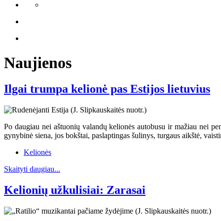
Naujienos
Ilgai trumpa kelionė pas Estijos lietuvius
Po daugiau nei aštuonių valandų kelionės autobusu ir mažiau nei penk
gynybinė siena, jos bokštai, paslaptingas šulinys, turgaus aikštė, vaist
Kelionės
Skaityti daugiau...
Kelionių užkulisiai: Zarasai