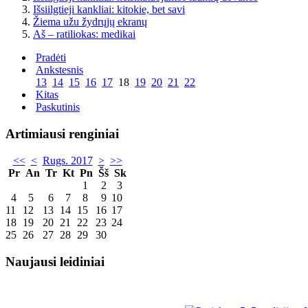
Išsiilgtieji kankliai: kitokie, bet savi
Žiema užu žydrųjų ekranų
Aš – ratiliokas: medikai
Pradėti
Ankstesnis
13
14
15
16
17
18
19
20
21
22
Kitas
Paskutinis
Artimiausi renginiai
<<
<
Rugs. 2017
>
>>
Pr
An
Tr
Kt
Pn
Šš
Sk
1
2
3
4
5
6
7
8
9
10
11
12
13
14
15
16
17
18
19
20
21
22
23
24
25
26
27
28
29
30
Naujausi leidiniai