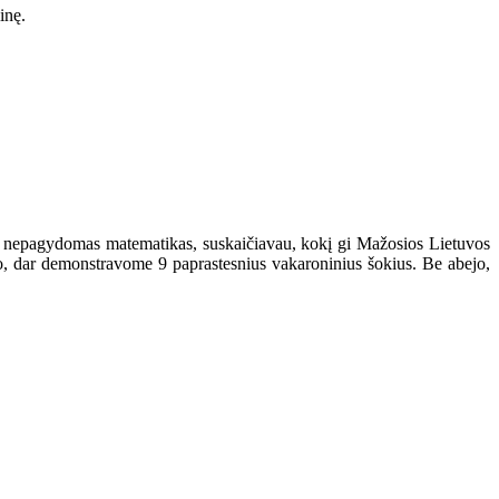
inę.
su nepagydomas matematikas, suskaičiavau, kokį gi Mažosios Lietuvos
to, dar demonstravome 9 paprastesnius vakaroninius šokius. Be abejo,