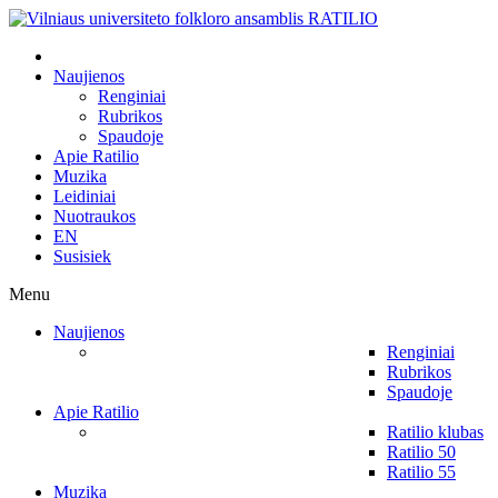
Naujienos
Renginiai
Rubrikos
Spaudoje
Apie Ratilio
Muzika
Leidiniai
Nuotraukos
EN
Susisiek
Menu
Naujienos
Renginiai
Rubrikos
Spaudoje
Apie Ratilio
Ratilio klubas
Ratilio 50
Ratilio 55
Muzika