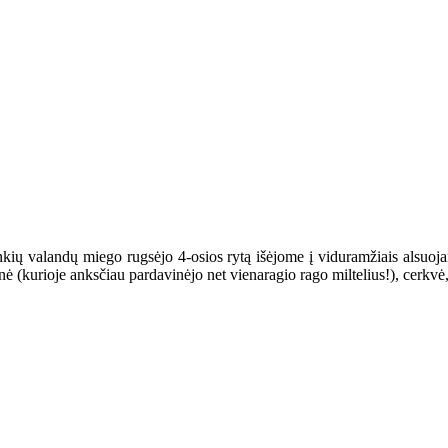
ių valandų miego rugsėjo 4-osios rytą išėjome į viduramžiais alsuojan
inė (kurioje anksčiau pardavinėjo net vienaragio rago miltelius!), cerkvė,