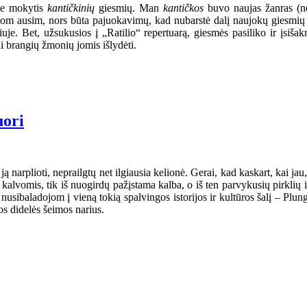
ome mokytis
kantičkinių
giesmių. Man
kantičkos
buvo naujas žanras (ne
siom ausim, nors būta pajuokavimų, kad nubarstė dalį naujokų giesmių 
. Bet, užsukusios į „Ratilio“ repertuarą, giesmės pasiliko ir įsišak
ui brangių žmonių jomis išlydėti.
uori
ą narplioti, neprailgtų net ilgiausia kelionė. Gerai, kad kaskart, kai jau,
s kalvomis, tik iš nuogirdų pažįstama kalba, o iš ten parvykusių pirklių
nusibaladojom į vieną tokią spalvingos istorijos ir kultūros šalį – Plun
s didelės šeimos narius.