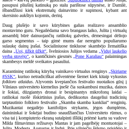
pasupusi pliušinį katinuką po stalu parištose sūpynėse, ir Damilė,
išbandžiusi kiek ekstremalų dainavimo ir supimosi, kybant ant
skersinio aukštyn kojomis, derinį.
Daug plušėjo ir savo kūrybines galias realizavo ansamblio
montavimo guru. Negailėdama savo brangaus laiko, Julita į virtualų
ansamblį būrė dainuojančių ratiliokų galveles, dėmesingai dėliojo
garso segmentus – taip gimė mums dar neregėto populiarumo
sulaukę dainų įrašai. Socialiniuose tinkluose skambėjo žemaitiška
daina
„Uoj, ūžkit ūžkit“
, švelniosios Julijos vedama
„Viduj laukelio
verba stovėjo“
, o kantičkinės giesmės
„Pone Karaliau“
palaimingas
skambesys meldė sveikatos pasauliui.
Karantininę ratiliokų kūrybą vainikavo virtualus renginys
„Skiriame
#SSK“
, kuriuo netradiciškai atšventėme šiemet kiek kitaip vykusius
folkloro atlaidus
. Alyvomis kvepiančios festivalio nuotaikos gūsį į
Vilniaus universiteto kiemelius įnešė čia suskambusi muzika, dainos
ir šokiai, dūzgiantys dronai ir besipinantys mikrofonų laidai –
ratiliokai ruošė išskirtinius įrašus, dedikuotus daugeliui tradicinių
tarptautinio folkloro festivalio „Skamba skamba kankliai“ renginių.
Muzikantai negailėjo kanifolijos strykams, jėgos dumplėms,
dainininkai ir šokėjai budino snaudžiančius Universiteto rūmus, o
visa tai į kompiuterio ekraną sutalpinti iššūkį priėmė kartu su vadove
Milda filmavimus režisavęs Mantas ir jam pagelbėję montuotojai –
Julita, Modesta, Augustas ir Indrė. Prie vilniečių šėlsmo prisidėjo ir