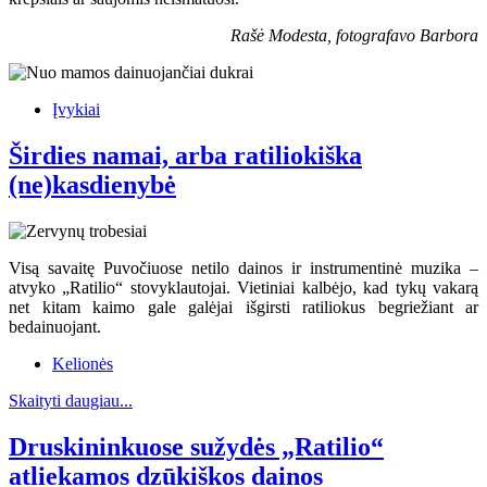
Rašė Modesta, fotografavo Barbora
Įvykiai
Širdies namai, arba ratiliokiška
(ne)kasdienybė
Visą savaitę Puvočiuose netilo dainos ir instrumentinė muzika –
atvyko „Ratilio“ stovyklautojai. Vietiniai kalbėjo, kad tykų vakarą
net kitam kaimo gale galėjai išgirsti ratiliokus begriežiant ar
bedainuojant.
Kelionės
Skaityti daugiau...
Druskininkuose sužydės „Ratilio“
atliekamos dzūkiškos dainos