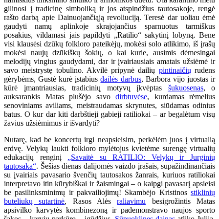
gilinosi į tradicinę simboliką ir jos atspindžius tautosakoje, rengė
rašto darbą apie Dainuojančiąją revoliuciją. Teresė dar uoliau ėmė
gaudyti namų aplinkoje skrajojančius sparnuotus tarmiškus
posakius, vildamasi jais papildyti „Ratilio“ sakytinį lobyną. Bene
visi klausėsi dzūkų folkloro pateikėjų, mokėsi solo atlikimo, iš įrašų
mokėsi naujų dzūkiškų šokių, o kai kurie, ausimis dėmesingai
melodijų vingius gaudydami, dar ir įvairiausiais amatais užsiėmė ir
savo meistrystę tobulino. Akvilė pripynė dailių
pintinaičių
rudens
gėrybėms, Gustė kūrė įstabius
dailės darbus
, Barbora vijo juostas ir
kūrė įmantriausias, tradicinių motyvų įkvėptas
šukuosenas
, o
auksarankis Matas plušėjo savo
dirbtuvėse
, kurdamas rėmelius
senoviniams aviliams, meistraudamas skrynutes, siūdamas odinius
batus. O kur dar kiti darbštieji gabieji ratiliokai – ar begalėtum visų
žavius užsiėmimus ir išvardyti?
Nutarę, kad be koncertų irgi neapsieisim, perkėlėm juos į virtualią
erdvę. Velykų laukti folkloro mylėtojus kvietėme surengę virtualių
edukacijų renginį
„Savaitė su RATILIO: Velykų ir Jurginių
tautosaka“
. Šešias dienas dalijomės vaizdo įrašais, supažindinančiais
su įvairiais pavasario švenčių tautosakos žanrais, kuriuos ratiliokai
interpretavo itin kūrybiškai ir žaismingai – o kaipgi pavasarį apsieisi
be pasilinksminimų ir pakvailiojimų! Skambėjo Kristinos
stiklinių
buteliukų sutartinė
, Rasos Alės
raliavimu
besigrožintis Matas
apsivilko karvytės kombinezoną ir pademonstravo naujos sporto
šakos – karvių parkūro – įgūdžius.
Sūpuoklines dainas
atliko Julija,