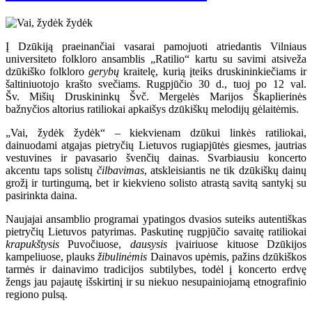
Į Dzūkiją praeinančiai vasarai pamojuoti atriedantis Vilniaus
universiteto folkloro ansamblis „Ratilio“ kartu su savimi atsiveža
dzūkiško folkloro
gerybų
kraitelę, kurią įteiks druskininkiečiams ir
šaltiniuotojo krašto svečiams. Rugpjūčio 30 d., tuoj po 12 val.
Šv. Mišių Druskininkų Švč. Mergelės Marijos Škaplierinės
bažnyčios altorius ratiliokai apkaišys dzūkiškų melodijų gėlaitėmis.
„Vai, žydėk žydėk“ – kiekvienam dzūkui linkės ratiliokai,
dainuodami atgajas pietryčių Lietuvos rugiapjūtės giesmes, jautrias
vestuvines ir pavasario švenčių dainas. Svarbiausiu koncerto
akcentu taps solistų
čilbavimas
, atskleisiantis ne tik dzūkiškų dainų
grožį ir turtingumą, bet ir kiekvieno solisto atrastą savitą santykį su
pasirinkta daina.
Naujajai ansamblio programai ypatingos dvasios suteiks autentiškas
pietryčių Lietuvos patyrimas. Paskutinę rugpjūčio savaitę ratiliokai
krapukštysis
Puvočiuose,
dausysis
įvairiuose kituose Dzūkijos
kampeliuose, plauks
žibulinėmis
Dainavos upėmis, pažins dzūkiškos
tarmės ir dainavimo tradicijos subtilybes, todėl į koncerto erdvę
žengs jau pajautę išskirtinį ir su niekuo nesupainiojamą etnografinio
regiono pulsą.