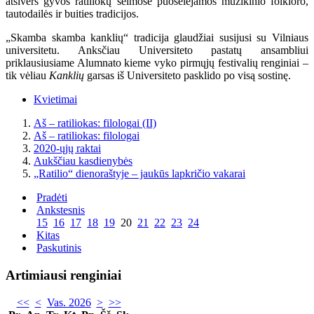
atsivers gyvos ratiliokų šeimose puoselėjamos muzikinio folkloro,
tautodailės ir buities tradicijos.
„Skamba skamba kanklių“ tradicija glaudžiai susijusi su Vilniaus
universitetu. Anksčiau Universiteto pastatų ansambliui
priklausiusiame Alumnato kieme vyko pirmųjų festivalių renginiai –
tik vėliau
Kanklių
garsas iš Universiteto pasklido po visą sostinę.
Kvietimai
Aš – ratiliokas: filologai (II)
Aš – ratiliokas: filologai
2020-ųjų raktai
Aukščiau kasdienybės
„Ratilio“ dienoraštyje – jaukūs lapkričio vakarai
Pradėti
Ankstesnis
15
16
17
18
19
20
21
22
23
24
Kitas
Paskutinis
Artimiausi renginiai
<<
<
Vas. 2026
>
>>