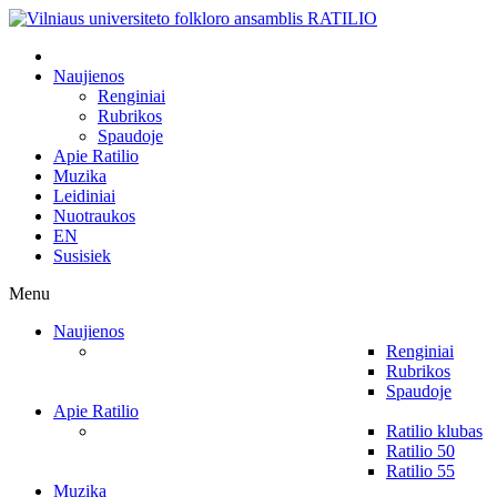
Naujienos
Renginiai
Rubrikos
Spaudoje
Apie Ratilio
Muzika
Leidiniai
Nuotraukos
EN
Susisiek
Menu
Naujienos
Renginiai
Rubrikos
Spaudoje
Apie Ratilio
Ratilio klubas
Ratilio 50
Ratilio 55
Muzika