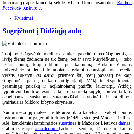
Informaciją apie koncertą sekite VU folkloro ansamblio
„Ratilio“
Facebook
paskyroje
.
Kvietimai
Sugrįžtant į Didžiąją aulą
Tuoj po Užgavėnių medines kaukes pakeitėm medžiaginėmis, o
išviję žiemą žadinom ne tik žemę, bet ir savo kūrybiškumą – teko
ieškoti būdų, kaip ratiliuoti per karantiną. Būdami Vilniaus
universiteto studentai ir nuolat jausdami nenuslopinamą poreikį
veržtis aukštyn,
ad astra
, priėmėm šių metų pavasarį ne kaip
stingdančią patirtį, o kaip intriguojantį iššūkį ir eksperimentą,
prasmingų paieškų ir neįkainojamų patirčių laikotarpį. Atidėję
lygintuvus laukti geresnių laikų, o krakmolą supylę į bulvių tarkius
cepelinams, suskatom savarankiškai atrakinėti ir studijuoti
įvairiausias folkloro lobyno skryneles.
Naujų melodijų mokėsi ne tik ansamblio kapelija – įvaldyti naujus
instrumentus ar pagerinti turimus įgūdžius stengėsi Modesta ir Rasa
Alė, kanklėmis skambinusios
sutartines
ir Mažosios Lietuvos
dainas
,
Gabrielė grojo
akordeonu
kartu su seneliu, Damilė ir Lukas
namiškius linksmino smuiko ir armonikos duetu. Ūla karantino metu