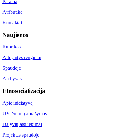
Parama
Atributika
Kontaktai
Naujienos
Rubrikos
Artėjantys renginiai
Spaudoje
Archyvas
Etnosocializacija
Apie iniciatyvą
Užsiėmimų aprašymas
Dalyvių atsiliepimai
Projektas spaudoje