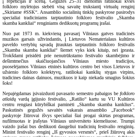
į repeticijas ir sceną. Gegužės 25–31 dienomis ratiliokai kvies
folkloro mylėtojus stebėti visą savaitę truksiantį virtualų renginį
„Skiriame #SSK“. Ansamblio socialinių tinklų paskyrose pasirodys
specialiai tradiciniams tarptautinio folkloro festivalio „Skamba
skamba kankliai“ renginiams dedikuotų programų įrašai.
Nuo pat 1973 m. kiekvieną pavasarį Vilniaus gatves tradicinės
muzikos garsais užtvindantis, į Lietuvos Nematerialaus kultūros
paveldo vertybių sąvadą įtrauktas tarptautinis folkloro festivalis
„Skamba skamba kankliai“ šiemet vyks kiek kitaip, nei įprasta.
Trokšdami prisidėti prie nenutrūkstamo festivalio skambėjimo ir
dešimtmečius skaičiuojančios Vilniaus miesto tradicijos,
puoselėjamos Vilniaus etninės kultūros centro bei visos Lietuvos ir
užsienio folkloro kolektyvų, ratiliokai kanklių stygas virpins,
tradicines dainas dainuos, muzikuos ir kaip niekada smagius šokius
šoks!
Nepajėgdamas įsivaizduoti pavasario semestro pabaigos be
folkloro
atlaidų
vardą įgijusio festivalio, „Ratilio“ kartu su VU Kultūros
centru rengiasi kūrybiškai paminėti „Skamba skamba kanklius“.
Paskutinės gegužės savaitės vakarais ansamblio „Facebook“
paskyroje žiūrovai išvys specialiai šiai progai skirtas programas,
nufilmuotas ir įrašytas Vilniaus universiteto kiemeliuose. Trumpi
vaizdo įrašai bus dedikuoti daugeliui tradicinių festivalio renginių.
Minint festivalio renginį „Iš gyvosios versmės“, prieš žiūrovų akis