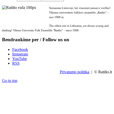
Seniausias Lietuvoje, bet visuomet jaunas ir veržlus!
Vilniaus universiteto folkloro ansamblis „Ratilio“ –
nuo 1968 m.
The oldest one in Lithuania, yet always young and
dashing! Vilnius University Folk Ensemble "Ratilio" – since 1968.
Bendraukime per / Follow us on
Facebook
Instagram
YouTube
RSS
Privatumo politika
| © Ratilio.lt
Go to top