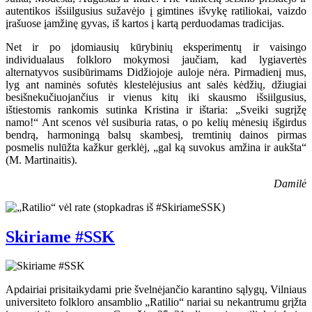
autentikos išsiilgusius sužavėjo į gimtines išvykę ratiliokai, vaizdo
įrašuose įamžinę gyvas, iš kartos į kartą perduodamas tradicijas.
Net ir po įdomiausių kūrybinių eksperimentų ir vaisingo
individualaus folkloro mokymosi jaučiam, kad lygiavertės
alternatyvos susibūrimams Didžiojoje auloje nėra. Pirmadienį mus,
lyg ant naminės sofutės klestelėjusius ant salės kėdžių, džiugiai
besišnekučiuojančius ir vienus kitų iki skausmo išsiilgusius,
ištiestomis rankomis sutinka Kristina ir ištaria: „Sveiki sugrįžę
namo!“ Ant scenos vėl susiburia ratas, o po kelių mėnesių išgirdus
bendrą, harmoningą balsų skambesį, tremtinių dainos pirmas
posmelis nulūžta kažkur gerklėj, „gal ką suvokus amžina ir aukšta“
(M. Martinaitis).
Damilė
Skiriame #SSK
Apdairiai prisitaikydami prie švelnėjančio karantino sąlygų, Vilniaus
universiteto folkloro ansamblio „Ratilio“ nariai su nekantrumu grįžta