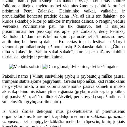
Dzūkų namo paunksmėje sekmadienį vykęs koncertas subūrė
folkloro atlikėjus, mylėtojus bei vietinius žmones pabūti kartu bei
prisiminti Petrą Zalanską. Dainininko vaikai, vaikaičiai ir
provaikaičiai koncertą pradėjo daina „Vai aš aisiu ton šalałėn“, po
kurios skambėjo kitos jo atliktos ir mylėtos dainos, o renginį vedusi
Veronika Povilionienė pati ne tik dainavo, bet ir dalijosi
prisiminimais bei pasakojimais apie, jos žodžiais, dėdę Petruką.
Ratiliokai, būdami ne iš kelmo spirti, paruošė net aštuonias solines,
antifoninę bei bendrą dainas. Koncertas ir pats festivalis uždaryti
vienomis populiariausių ir žinomiausių P. Zalansko dainų – „Čiulba
ulba sakalas“ ir „Vai tu sakal sakale“, kurias per miškus ataidint
tikriausiai girdėjo ir gretimi kaimai.
Pakeliui namo į Vilnių susivilioję grybų ir grybautojų miške gausa,
trumpam stabtelėjome pagrybauti. Greitai tapo aišku, kad ratiliokams
ne gėrybes rinkti, o minkštomis samanomis pasivaikštinėti ir miško
akustiką dainomis išbandyti smagiausia (grybų maišioką, tarp kitko,
irgi parsivežėm; ačiū ratiliokei Akvilei, per stovyklą supažindinusiai
su lietuviškų grybų asortimentu!).
Iš visos širdies dėkojam mus pakvietusiems ir priėmusiems
organizatoriams, kurie ne tik apdalijo medumi ir
saldziom gardziom
vuogełėm
, bet ir apipylė dzūkiška meile bei rūpesčiu, kurių jokiais
krepšiais ar saujomis neišmatuosi.