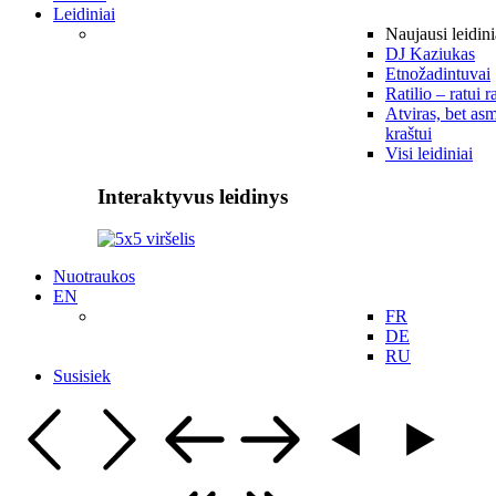
Leidiniai
Naujausi leidini
DJ Kaziukas
Etnožadintuvai
Ratilio – ratui r
Atviras, bet asm
kraštui
Visi leidiniai
Interaktyvus leidinys
Nuotraukos
EN
FR
DE
RU
Susisiek