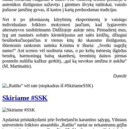
autentikos išsiilgusius sužavėjo į gimtines išvykę ratiliokai, vaizdo
įrašuose įamžinę gyvas, iš kartos į kartą perduodamas tradicijas.
Net ir po įdomiausių kūrybinių eksperimentų ir vaisingo
individualaus folkloro mokymosi jaučiam, kad lygiavertės
alternatyvos susibūrimams Didžiojoje auloje nėra. Pirmadienį mus,
lyg ant naminės sofutės klestelėjusius ant salės kėdžių, džiugiai
besišnekučiuojančius ir vienus kitų iki skausmo išsiilgusius,
ištiestomis rankomis sutinka Kristina ir ištaria: „Sveiki sugrįžę
namo!“ Ant scenos vėl susiburia ratas, o po kelių mėnesių išgirdus
bendrą, harmoningą balsų skambesį, tremtinių dainos pirmas
posmelis nulūžta kažkur gerklėj, „gal ką suvokus amžina ir aukšta“
(M. Martinaitis).
Damilė
Skiriame #SSK
Apdairiai prisitaikydami prie švelnėjančio karantino sąlygų, Vilniaus
universiteto folkloro ansamblio „Ratilio“ nariai su nekantrumu grįžta