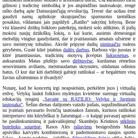
gilinosi į tradicinę simboliką ir jos atspindžius tautosakoje, rengė
rašto darbą apie Dainuojančiąją revoliuciją. Teresė dar uoliau ėmė
gaudyti namų aplinkoje skrajojančius sparnuotus tarmiškus
posakius, vildamasi jais papildyti „Ratilio“ sakytinį lobyną. Bene
visi klausėsi dzūkų folkloro pateikėjų, mokėsi solo atlikimo, iš įrašų
mokėsi naujų dzūkiškų šokių, o kai kurie, ausimis dėmesingai
melodijų vingius gaudydami, dar ir įvairiausiais amatais užsiėmė ir
savo meistrystę tobulino. Akvilė pripynė dailių
pintinaičių
rudens
gėrybėms, Gustė kūrė įstabius
dailės darbus
, Barbora vijo juostas ir
kūrė įmantriausias, tradicinių motyvų įkvėptas
šukuosenas
, o
auksarankis Matas plušėjo savo
dirbtuvėse
, kurdamas rėmelius
senoviniams aviliams, meistraudamas skrynutes, siūdamas odinius
batus. O kur dar kiti darbštieji gabieji ratiliokai – ar begalėtum visų
žavius užsiėmimus ir išvardyti?
Nutarę, kad be koncertų irgi neapsieisim, perkėlėm juos į virtualią
erdvę. Velykų laukti folkloro mylėtojus kvietėme surengę virtualių
edukacijų renginį
„Savaitė su RATILIO: Velykų ir Jurginių
tautosaka“
. Šešias dienas dalijomės vaizdo įrašais, supažindinančiais
su įvairiais pavasario švenčių tautosakos žanrais, kuriuos ratiliokai
interpretavo itin kūrybiškai ir žaismingai – o kaipgi pavasarį apsieisi
be pasilinksminimų ir pakvailiojimų! Skambėjo Kristinos
stiklinių
buteliukų sutartinė
, Rasos Alės
raliavimu
besigrožintis Matas
apsivilko karvytės kombinezoną ir pademonstravo naujos sporto
šakos – karvių parkūro – įgūdžius.
Sūpuoklines dainas
atliko Julija,