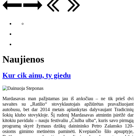
Naujienos
Kur cik ainu, ty giedu
Mardasavas man pažįstamas jau iš anksčiau – ne tik prieš dvi
savaites su „Ratilio“ stovyklautojais apžiūrėtas pravažiuojant
autobusu, bet dar 2014 metais aplankytas dalyvaujant Tradicinių
šokių klubo stovykloje. Šį rudenį Mardasavas atmintin įsirėžė dar
kitokiu pavidalu – nauju festivaliu „Čiulba ulba“, kuris savo pirmąją
programą skyrė žymaus dzūkų dainininko Petro Zalansko 120-
osioms gimimo metinėms paminėti. Kvepiančio šilo apsuptyje,