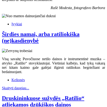
Rašė Modesta, fotografavo Barbora
Įvykiai
Širdies namai, arba ratiliokiška
(ne)kasdienybė
Visą savaitę Puvočiuose netilo dainos ir instrumentinė muzika –
atvyko „Ratilio“ stovyklautojai. Vietiniai kalbėjo, kad tykų vakarą
net kitam kaimo gale galėjai išgirsti ratiliokus begriežiant ar
bedainuojant.
Kelionės
Skaityti daugiau...
Druskininkuose sužydės „Ratilio“
atliekamos dzūkiškos dainos