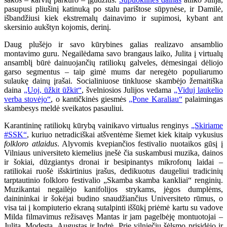
pasupusi pliušinį katinuką po stalu parištose sūpynėse, ir Damilė,
išbandžiusi kiek ekstremalų dainavimo ir supimosi, kybant ant
skersinio aukštyn kojomis, derinį.
Daug plušėjo ir savo kūrybines galias realizavo ansamblio
montavimo guru. Negailėdama savo brangaus laiko, Julita į virtualų
ansamblį būrė dainuojančių ratiliokų galveles, dėmesingai dėliojo
garso segmentus – taip gimė mums dar neregėto populiarumo
sulaukę dainų įrašai. Socialiniuose tinkluose skambėjo žemaitiška
daina
„Uoj, ūžkit ūžkit“
, švelniosios Julijos vedama
„Viduj laukelio
verba stovėjo“
, o kantičkinės giesmės
„Pone Karaliau“
palaimingas
skambesys meldė sveikatos pasauliui.
Karantininę ratiliokų kūrybą vainikavo virtualus renginys
„Skiriame
#SSK“
, kuriuo netradiciškai atšventėme šiemet kiek kitaip vykusius
folkloro atlaidus
. Alyvomis kvepiančios festivalio nuotaikos gūsį į
Vilniaus universiteto kiemelius įnešė čia suskambusi muzika, dainos
ir šokiai, dūzgiantys dronai ir besipinantys mikrofonų laidai –
ratiliokai ruošė išskirtinius įrašus, dedikuotus daugeliui tradicinių
tarptautinio folkloro festivalio „Skamba skamba kankliai“ renginių.
Muzikantai negailėjo kanifolijos strykams, jėgos dumplėms,
dainininkai ir šokėjai budino snaudžiančius Universiteto rūmus, o
visa tai į kompiuterio ekraną sutalpinti iššūkį priėmė kartu su vadove
Milda filmavimus režisavęs Mantas ir jam pagelbėję montuotojai –
Julita, Modesta, Augustas ir Indrė. Prie vilniečių šėlsmo prisidėjo ir