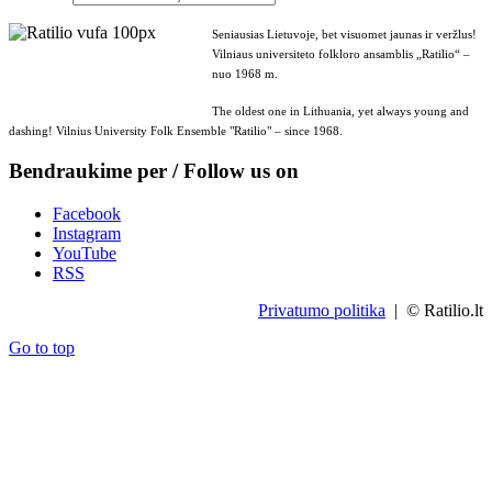
Seniausias Lietuvoje, bet visuomet jaunas ir veržlus!
Vilniaus universiteto folkloro ansamblis „Ratilio“ –
nuo 1968 m.
The oldest one in Lithuania, yet always young and
dashing! Vilnius University Folk Ensemble "Ratilio" – since 1968.
Bendraukime per / Follow us on
Facebook
Instagram
YouTube
RSS
Privatumo politika
| © Ratilio.lt
Go to top