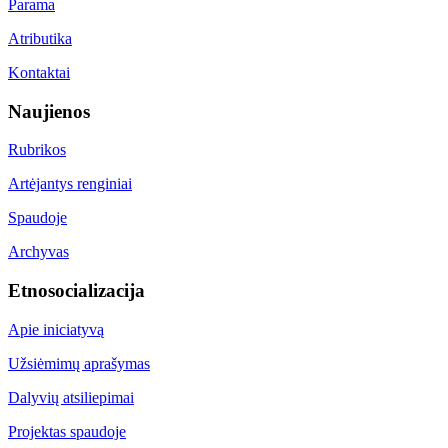
Parama
Atributika
Kontaktai
Naujienos
Rubrikos
Artėjantys renginiai
Spaudoje
Archyvas
Etnosocializacija
Apie iniciatyvą
Užsiėmimų aprašymas
Dalyvių atsiliepimai
Projektas spaudoje