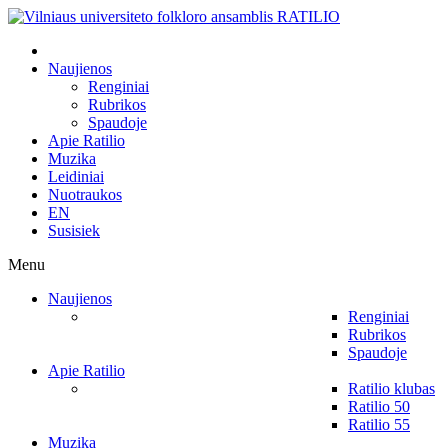
Naujienos
Renginiai
Rubrikos
Spaudoje
Apie Ratilio
Muzika
Leidiniai
Nuotraukos
EN
Susisiek
Menu
Naujienos
Renginiai
Rubrikos
Spaudoje
Apie Ratilio
Ratilio klubas
Ratilio 50
Ratilio 55
Muzika