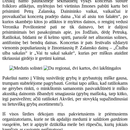
Dzūkų namo paunksmėje sekmadienį vykęs koncertas subūrė
folkloro atlikėjus, mylėtojus bei vietinius žmones pabūti kartu bei
prisiminti Petrą Zalanską. Dainininko vaikai, vaikaičiai ir
provaikaičiai koncertą pradėjo daina „Vai aš aisiu ton šalałėn“, po
kurios skambėjo kitos jo atliktos ir mylėtos dainos, o renginį vedusi
Veronika Povilionienė pati ne tik dainavo, bet ir dalijosi
prisiminimais bei pasakojimais apie, jos žodžiais, dėdę Petruką.
Ratiliokai, būdami ne iš kelmo spirti, paruošė net aštuonias solines,
antifoninę bei bendrą dainas. Koncertas ir pats festivalis uždaryti
vienomis populiariausių ir žinomiausių P. Zalansko dainų – „Čiulba
ulba sakalas“ ir „Vai tu sakal sakale“, kurias per miškus ataidint
tikriausiai girdėjo ir gretimi kaimai.
Pakeliui namo į Vilnių susivilioję grybų ir grybautojų miške gausa,
trumpam stabtelėjome pagrybauti. Greitai tapo aišku, kad ratiliokams
ne gėrybes rinkti, o minkštomis samanomis pasivaikštinėti ir miško
akustiką dainomis išbandyti smagiausia (grybų maišioką, tarp kitko,
irgi parsivežėm; ačiū ratiliokei Akvilei, per stovyklą supažindinusiai
su lietuviškų grybų asortimentu!).
Iš visos širdies dėkojam mus pakvietusiems ir priėmusiems
organizatoriams, kurie ne tik apdalijo medumi ir
saldziom gardziom
vuogełėm
, bet ir apipylė dzūkiška meile bei rūpesčiu, kurių jokiais
krepšiais ar saujomis neišmatuosi.