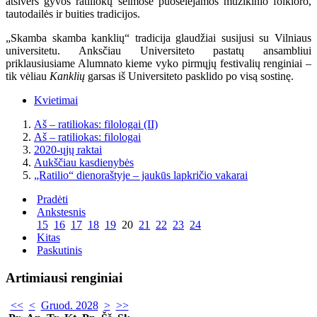
atsivers gyvos ratiliokų šeimose puoselėjamos muzikinio folkloro,
tautodailės ir buities tradicijos.
„Skamba skamba kanklių“ tradicija glaudžiai susijusi su Vilniaus
universitetu. Anksčiau Universiteto pastatų ansambliui
priklausiusiame Alumnato kieme vyko pirmųjų festivalių renginiai –
tik vėliau
Kanklių
garsas iš Universiteto pasklido po visą sostinę.
Kvietimai
Aš – ratiliokas: filologai (II)
Aš – ratiliokas: filologai
2020-ųjų raktai
Aukščiau kasdienybės
„Ratilio“ dienoraštyje – jaukūs lapkričio vakarai
Pradėti
Ankstesnis
15
16
17
18
19
20
21
22
23
24
Kitas
Paskutinis
Artimiausi renginiai
<<
<
Gruod. 2028
>
>>