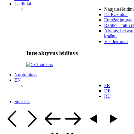
Leidiniai
Naujausi leidini
DJ Kaziukas
Etnožadintuvai
Ratilio – ratui r
Atviras, bet asm
kraštui
Visi leidiniai
Interaktyvus leidinys
Nuotraukos
EN
FR
DE
RU
Susisiek