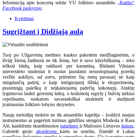
Informaciją apie koncertą sekite VU folkloro ansamblio
„Ratilio“
Facebook
paskyroje
.
Kvietimai
Sugrįžtant į Didžiąją aulą
Tuoj po Užgavėnių medines kaukes pakeitėm medžiaginėmis, o
išviję žiemą žadinom ne tik žemę, bet ir savo kūrybiškumą – teko
ieškoti būdų, kaip ratiliuoti per karantiną. Būdami Vilniaus
universiteto studentai ir nuolat jausdami nenuslopinamą poreikį
veržtis aukštyn,
ad astra
, priėmėm šių metų pavasarį ne kaip
stingdančią patirtį, o kaip intriguojantį iššūkį ir eksperimentą,
prasmingų paieškų ir neįkainojamų patirčių laikotarpį. Atidėję
lygintuvus laukti geresnių laikų, o krakmolą supylę į bulvių tarkius
cepelinams, suskatom savarankiškai atrakinėti ir studijuoti
įvairiausias folkloro lobyno skryneles.
Naujų melodijų mokėsi ne tik ansamblio kapelija – įvaldyti naujus
instrumentus ar pagerinti turimus įgūdžius stengėsi Modesta ir Rasa
Alė, kanklėmis skambinusios
sutartines
ir Mažosios Lietuvos
dainas
,
Gabrielė grojo
akordeonu
kartu su seneliu, Damilė ir Lukas
namiškius linksmino smuiko ir armonikos duetu. Ūla karantino metu