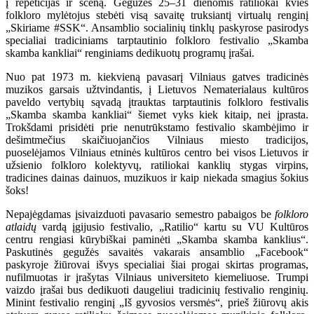
į repeticijas ir sceną. Gegužės 25–31 dienomis ratiliokai kvies
folkloro mylėtojus stebėti visą savaitę truksiantį virtualų renginį
„Skiriame #SSK“. Ansamblio socialinių tinklų paskyrose pasirodys
specialiai tradiciniams tarptautinio folkloro festivalio „Skamba
skamba kankliai“ renginiams dedikuotų programų įrašai.
Nuo pat 1973 m. kiekvieną pavasarį Vilniaus gatves tradicinės
muzikos garsais užtvindantis, į Lietuvos Nematerialaus kultūros
paveldo vertybių sąvadą įtrauktas tarptautinis folkloro festivalis
„Skamba skamba kankliai“ šiemet vyks kiek kitaip, nei įprasta.
Trokšdami prisidėti prie nenutrūkstamo festivalio skambėjimo ir
dešimtmečius skaičiuojančios Vilniaus miesto tradicijos,
puoselėjamos Vilniaus etninės kultūros centro bei visos Lietuvos ir
užsienio folkloro kolektyvų, ratiliokai kanklių stygas virpins,
tradicines dainas dainuos, muzikuos ir kaip niekada smagius šokius
šoks!
Nepajėgdamas įsivaizduoti pavasario semestro pabaigos be
folkloro
atlaidų
vardą įgijusio festivalio, „Ratilio“ kartu su VU Kultūros
centru rengiasi kūrybiškai paminėti „Skamba skamba kanklius“.
Paskutinės gegužės savaitės vakarais ansamblio „Facebook“
paskyroje žiūrovai išvys specialiai šiai progai skirtas programas,
nufilmuotas ir įrašytas Vilniaus universiteto kiemeliuose. Trumpi
vaizdo įrašai bus dedikuoti daugeliui tradicinių festivalio renginių.
Minint festivalio renginį „Iš gyvosios versmės“, prieš žiūrovų akis