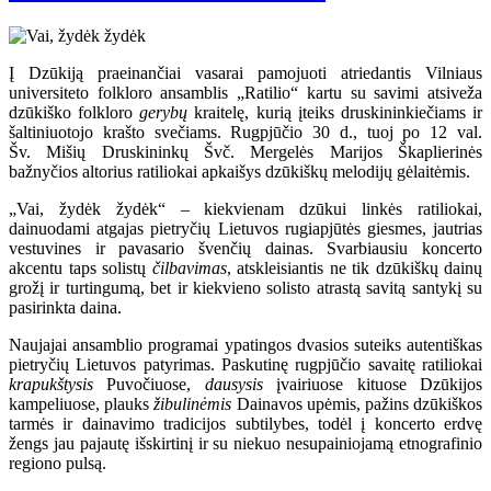
Į Dzūkiją praeinančiai vasarai pamojuoti atriedantis Vilniaus
universiteto folkloro ansamblis „Ratilio“ kartu su savimi atsiveža
dzūkiško folkloro
gerybų
kraitelę, kurią įteiks druskininkiečiams ir
šaltiniuotojo krašto svečiams. Rugpjūčio 30 d., tuoj po 12 val.
Šv. Mišių Druskininkų Švč. Mergelės Marijos Škaplierinės
bažnyčios altorius ratiliokai apkaišys dzūkiškų melodijų gėlaitėmis.
„Vai, žydėk žydėk“ – kiekvienam dzūkui linkės ratiliokai,
dainuodami atgajas pietryčių Lietuvos rugiapjūtės giesmes, jautrias
vestuvines ir pavasario švenčių dainas. Svarbiausiu koncerto
akcentu taps solistų
čilbavimas
, atskleisiantis ne tik dzūkiškų dainų
grožį ir turtingumą, bet ir kiekvieno solisto atrastą savitą santykį su
pasirinkta daina.
Naujajai ansamblio programai ypatingos dvasios suteiks autentiškas
pietryčių Lietuvos patyrimas. Paskutinę rugpjūčio savaitę ratiliokai
krapukštysis
Puvočiuose,
dausysis
įvairiuose kituose Dzūkijos
kampeliuose, plauks
žibulinėmis
Dainavos upėmis, pažins dzūkiškos
tarmės ir dainavimo tradicijos subtilybes, todėl į koncerto erdvę
žengs jau pajautę išskirtinį ir su niekuo nesupainiojamą etnografinio
regiono pulsą.