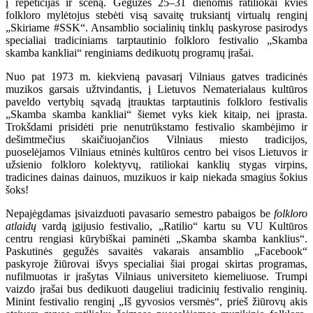
į repeticijas ir sceną. Gegužės 25–31 dienomis ratiliokai kvies
folkloro mylėtojus stebėti visą savaitę truksiantį virtualų renginį
„Skiriame #SSK“. Ansamblio socialinių tinklų paskyrose pasirodys
specialiai tradiciniams tarptautinio folkloro festivalio „Skamba
skamba kankliai“ renginiams dedikuotų programų įrašai.
Nuo pat 1973 m. kiekvieną pavasarį Vilniaus gatves tradicinės
muzikos garsais užtvindantis, į Lietuvos Nematerialaus kultūros
paveldo vertybių sąvadą įtrauktas tarptautinis folkloro festivalis
„Skamba skamba kankliai“ šiemet vyks kiek kitaip, nei įprasta.
Trokšdami prisidėti prie nenutrūkstamo festivalio skambėjimo ir
dešimtmečius skaičiuojančios Vilniaus miesto tradicijos,
puoselėjamos Vilniaus etninės kultūros centro bei visos Lietuvos ir
užsienio folkloro kolektyvų, ratiliokai kanklių stygas virpins,
tradicines dainas dainuos, muzikuos ir kaip niekada smagius šokius
šoks!
Nepajėgdamas įsivaizduoti pavasario semestro pabaigos be
folkloro
atlaidų
vardą įgijusio festivalio, „Ratilio“ kartu su VU Kultūros
centru rengiasi kūrybiškai paminėti „Skamba skamba kanklius“.
Paskutinės gegužės savaitės vakarais ansamblio „Facebook“
paskyroje žiūrovai išvys specialiai šiai progai skirtas programas,
nufilmuotas ir įrašytas Vilniaus universiteto kiemeliuose. Trumpi
vaizdo įrašai bus dedikuoti daugeliui tradicinių festivalio renginių.
Minint festivalio renginį „Iš gyvosios versmės“, prieš žiūrovų akis