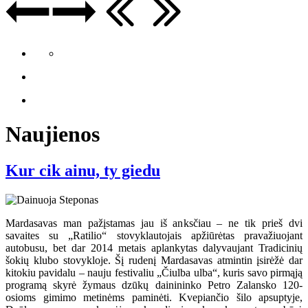
Naujienos
Kur cik ainu, ty giedu
Mardasavas man pažįstamas jau iš anksčiau – ne tik prieš dvi
savaites su „Ratilio“ stovyklautojais apžiūrėtas pravažiuojant
autobusu, bet dar 2014 metais aplankytas dalyvaujant Tradicinių
šokių klubo stovykloje. Šį rudenį Mardasavas atmintin įsirėžė dar
kitokiu pavidalu – nauju festivaliu „Čiulba ulba“, kuris savo pirmąją
programą skyrė žymaus dzūkų dainininko Petro Zalansko 120-
osioms gimimo metinėms paminėti. Kvepiančio šilo apsuptyje,