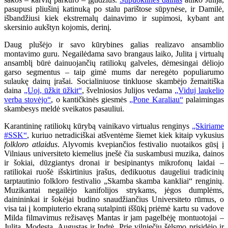
pasupusi pliušinį katinuką po stalu parištose sūpynėse, ir Damilė,
išbandžiusi kiek ekstremalų dainavimo ir supimosi, kybant ant
skersinio aukštyn kojomis, derinį.
Daug plušėjo ir savo kūrybines galias realizavo ansamblio
montavimo guru. Negailėdama savo brangaus laiko, Julita į virtualų
ansamblį būrė dainuojančių ratiliokų galveles, dėmesingai dėliojo
garso segmentus – taip gimė mums dar neregėto populiarumo
sulaukę dainų įrašai. Socialiniuose tinkluose skambėjo žemaitiška
daina
„Uoj, ūžkit ūžkit“
, švelniosios Julijos vedama
„Viduj laukelio
verba stovėjo“
, o kantičkinės giesmės
„Pone Karaliau“
palaimingas
skambesys meldė sveikatos pasauliui.
Karantininę ratiliokų kūrybą vainikavo virtualus renginys
„Skiriame
#SSK“
, kuriuo netradiciškai atšventėme šiemet kiek kitaip vykusius
folkloro atlaidus
. Alyvomis kvepiančios festivalio nuotaikos gūsį į
Vilniaus universiteto kiemelius įnešė čia suskambusi muzika, dainos
ir šokiai, dūzgiantys dronai ir besipinantys mikrofonų laidai –
ratiliokai ruošė išskirtinius įrašus, dedikuotus daugeliui tradicinių
tarptautinio folkloro festivalio „Skamba skamba kankliai“ renginių.
Muzikantai negailėjo kanifolijos strykams, jėgos dumplėms,
dainininkai ir šokėjai budino snaudžiančius Universiteto rūmus, o
visa tai į kompiuterio ekraną sutalpinti iššūkį priėmė kartu su vadove
Milda filmavimus režisavęs Mantas ir jam pagelbėję montuotojai –
Julita, Modesta, Augustas ir Indrė. Prie vilniečių šėlsmo prisidėjo ir