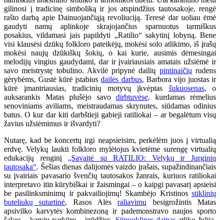
gilinosi į tradicinę simboliką ir jos atspindžius tautosakoje, rengė
rašto darbą apie Dainuojančiąją revoliuciją. Teresė dar uoliau ėmė
gaudyti namų aplinkoje skrajojančius sparnuotus tarmiškus
posakius, vildamasi jais papildyti „Ratilio“ sakytinį lobyną. Bene
visi klausėsi dzūkų folkloro pateikėjų, mokėsi solo atlikimo, iš įrašų
mokėsi naujų dzūkiškų šokių, o kai kurie, ausimis dėmesingai
melodijų vingius gaudydami, dar ir įvairiausiais amatais užsiėmė ir
savo meistrystę tobulino. Akvilė pripynė dailių
pintinaičių
rudens
gėrybėms, Gustė kūrė įstabius
dailės darbus
, Barbora vijo juostas ir
kūrė įmantriausias, tradicinių motyvų įkvėptas
šukuosenas
, o
auksarankis Matas plušėjo savo
dirbtuvėse
, kurdamas rėmelius
senoviniams aviliams, meistraudamas skrynutes, siūdamas odinius
batus. O kur dar kiti darbštieji gabieji ratiliokai – ar begalėtum visų
žavius užsiėmimus ir išvardyti?
Nutarę, kad be koncertų irgi neapsieisim, perkėlėm juos į virtualią
erdvę. Velykų laukti folkloro mylėtojus kvietėme surengę virtualių
edukacijų renginį
„Savaitė su RATILIO: Velykų ir Jurginių
tautosaka“
. Šešias dienas dalijomės vaizdo įrašais, supažindinančiais
su įvairiais pavasario švenčių tautosakos žanrais, kuriuos ratiliokai
interpretavo itin kūrybiškai ir žaismingai – o kaipgi pavasarį apsieisi
be pasilinksminimų ir pakvailiojimų! Skambėjo Kristinos
stiklinių
buteliukų sutartinė
, Rasos Alės
raliavimu
besigrožintis Matas
apsivilko karvytės kombinezoną ir pademonstravo naujos sporto
šakos – karvių parkūro – įgūdžius.
Sūpuoklines dainas
atliko Julija,