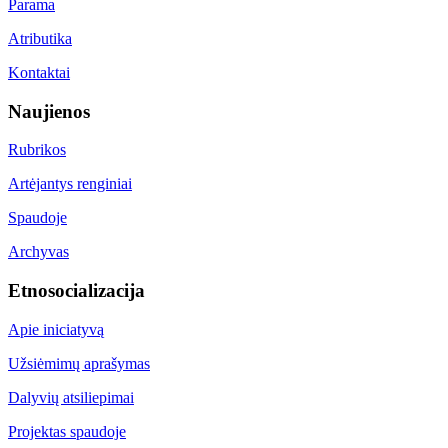
Parama
Atributika
Kontaktai
Naujienos
Rubrikos
Artėjantys renginiai
Spaudoje
Archyvas
Etnosocializacija
Apie iniciatyvą
Užsiėmimų aprašymas
Dalyvių atsiliepimai
Projektas spaudoje