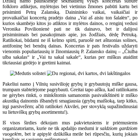
Dzūkų namo paunksmėje sekmadienį vykęs koncertas subūrė
folkloro atlikėjus, mylėtojus bei vietinius žmones pabūti kartu bei
prisiminti Petrą Zalanską. Dainininko vaikai, vaikaičiai ir
provaikaičiai koncertą pradėjo daina „Vai aš aisiu ton šalałėn“, po
kurios skambėjo kitos jo atliktos ir mylėtos dainos, o renginį vedusi
Veronika Povilionienė pati ne tik dainavo, bet ir dalijosi
prisiminimais bei pasakojimais apie, jos žodžiais, dėdę Petruką.
Ratiliokai, būdami ne iš kelmo spirti, paruošė net aštuonias solines,
antifoninę bei bendrą dainas. Koncertas ir pats festivalis uždaryti
vienomis populiariausių ir žinomiausių P. Zalansko dainų – „Čiulba
ulba sakalas“ ir „Vai tu sakal sakale“, kurias per miškus ataidint
tikriausiai girdėjo ir gretimi kaimai.
Pakeliui namo į Vilnių susivilioję grybų ir grybautojų miške gausa,
trumpam stabtelėjome pagrybauti. Greitai tapo aišku, kad ratiliokams
ne gėrybes rinkti, o minkštomis samanomis pasivaikštinėti ir miško
akustiką dainomis išbandyti smagiausia (grybų maišioką, tarp kitko,
irgi parsivežėm; ačiū ratiliokei Akvilei, per stovyklą supažindinusiai
su lietuviškų grybų asortimentu!).
Iš visos širdies dėkojam mus pakvietusiems ir priėmusiems
organizatoriams, kurie ne tik apdalijo medumi ir
saldziom gardziom
vuogełėm
, bet ir apipylė dzūkiška meile bei rūpesčiu, kurių jokiais
krepšiais ar saujomis neišmatuosi.