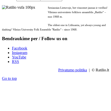
Seniausias Lietuvoje, bet visuomet jaunas ir veržlus!
Vilniaus universiteto folkloro ansamblis „Ratilio“ –
nuo 1968 m.
The oldest one in Lithuania, yet always young and
dashing! Vilnius University Folk Ensemble "Ratilio" – since 1968.
Bendraukime per / Follow us on
Facebook
Instagram
YouTube
RSS
Privatumo politika
| © Ratilio.lt
Go to top