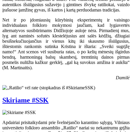
autentikos išsiilgusius sužavėjo į gimtines išvykę ratiliokai, vaizdo
įrašuose įamžinę gyvas, iš kartos į kartą perduodamas tradicijas.
Net ir po įdomiausių kūrybinių eksperimentų ir vaisingo
individualaus folkloro mokymosi jaučiam, kad lygiavertės
alternatyvos susibūrimams Didžiojoje auloje nėra. Pirmadienį mus,
lyg ant naminės sofutės klestelėjusius ant salės kėdžių, džiugiai
besišnekučiuojančius ir vienus kitų iki skausmo išsiilgusius,
ištiestomis rankomis sutinka Kristina ir ištaria: „Sveiki sugrįžę
namo!“ Ant scenos vėl susiburia ratas, o po kelių mėnesių išgirdus
bendrą, harmoningą balsų skambesį, tremtinių dainos pirmas
posmelis nulūžta kažkur gerklėj, „gal ką suvokus amžina ir aukšta“
(M. Martinaitis).
Damilė
Skiriame #SSK
Apdairiai prisitaikydami prie švelnėjančio karantino sąlygų, Vilniaus
universiteto folkloro ansamblio „Ratilio“ nariai su nekantrumu grįžta