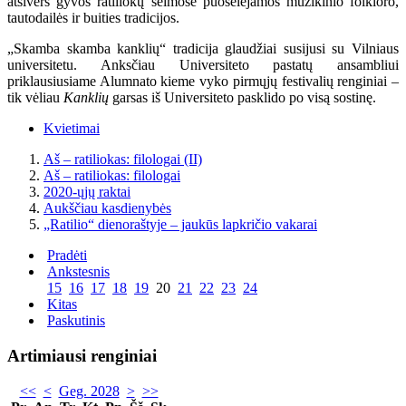
atsivers gyvos ratiliokų šeimose puoselėjamos muzikinio folkloro,
tautodailės ir buities tradicijos.
„Skamba skamba kanklių“ tradicija glaudžiai susijusi su Vilniaus
universitetu. Anksčiau Universiteto pastatų ansambliui
priklausiusiame Alumnato kieme vyko pirmųjų festivalių renginiai –
tik vėliau
Kanklių
garsas iš Universiteto pasklido po visą sostinę.
Kvietimai
Aš – ratiliokas: filologai (II)
Aš – ratiliokas: filologai
2020-ųjų raktai
Aukščiau kasdienybės
„Ratilio“ dienoraštyje – jaukūs lapkričio vakarai
Pradėti
Ankstesnis
15
16
17
18
19
20
21
22
23
24
Kitas
Paskutinis
Artimiausi renginiai
<<
<
Geg. 2028
>
>>