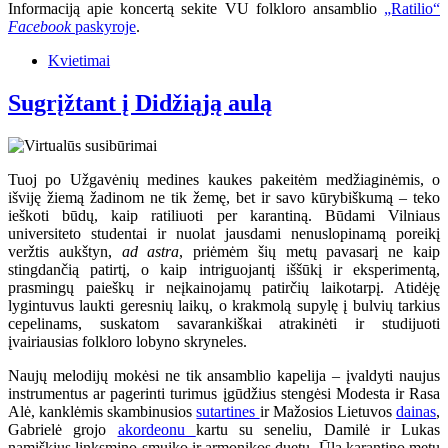
Informaciją apie koncertą sekite VU folkloro ansamblio
„Ratilio“
Facebook
paskyroje
.
Kvietimai
Sugrįžtant į Didžiąją aulą
Tuoj po Užgavėnių medines kaukes pakeitėm medžiaginėmis, o
išviję žiemą žadinom ne tik žemę, bet ir savo kūrybiškumą – teko
ieškoti būdų, kaip ratiliuoti per karantiną. Būdami Vilniaus
universiteto studentai ir nuolat jausdami nenuslopinamą poreikį
veržtis aukštyn,
ad astra
, priėmėm šių metų pavasarį ne kaip
stingdančią patirtį, o kaip intriguojantį iššūkį ir eksperimentą,
prasmingų paieškų ir neįkainojamų patirčių laikotarpį. Atidėję
lygintuvus laukti geresnių laikų, o krakmolą supylę į bulvių tarkius
cepelinams, suskatom savarankiškai atrakinėti ir studijuoti
įvairiausias folkloro lobyno skryneles.
Naujų melodijų mokėsi ne tik ansamblio kapelija – įvaldyti naujus
instrumentus ar pagerinti turimus įgūdžius stengėsi Modesta ir Rasa
Alė, kanklėmis skambinusios
sutartines
ir Mažosios Lietuvos
dainas
,
Gabrielė grojo
akordeonu
kartu su seneliu, Damilė ir Lukas
namiškius linksmino smuiko ir armonikos duetu. Ūla karantino metu