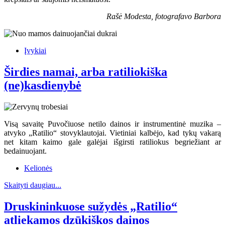
Rašė Modesta, fotografavo Barbora
Įvykiai
Širdies namai, arba ratiliokiška
(ne)kasdienybė
Visą savaitę Puvočiuose netilo dainos ir instrumentinė muzika –
atvyko „Ratilio“ stovyklautojai. Vietiniai kalbėjo, kad tykų vakarą
net kitam kaimo gale galėjai išgirsti ratiliokus begriežiant ar
bedainuojant.
Kelionės
Skaityti daugiau...
Druskininkuose sužydės „Ratilio“
atliekamos dzūkiškos dainos