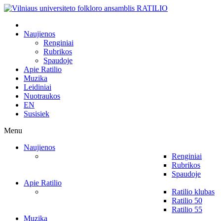
Naujienos
Renginiai
Rubrikos
Spaudoje
Apie Ratilio
Muzika
Leidiniai
Nuotraukos
EN
Susisiek
Menu
Naujienos
Renginiai
Rubrikos
Spaudoje
Apie Ratilio
Ratilio klubas
Ratilio 50
Ratilio 55
Muzika