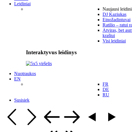
Leidiniai
Naujausi leidini
DJ Kaziukas
Etnožadintuvai
Ratilio – ratui r
Atviras, bet asm
kraštui
Visi leidiniai
Interaktyvus leidinys
Nuotraukos
EN
FR
DE
RU
Susisiek