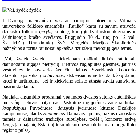
Į Dzūkiją praeinančiai vasarai pamojuoti atriedantis Vilniaus
universiteto folkloro ansamblis „Ratilio“ kartu su savimi atsiveža
dzūkiško folkloro
gerybų
kraitelę, kurią įteiks druskininkiečiams ir
šaltiniuotojo krašto svečiams. Rugpjūčio 30 d., tuoj po 12 val.
Šv. Mišių Druskininkų Švč. Mergelės Marijos Škaplierinės
bažnyčios altorius ratiliokai apkaišys dzūkiškų melodijų gėlaitėmis.
„Vai, žydėk žydėk“ – kiekvienam dzūkui linkės ratiliokai,
dainuodami atgajas pietryčių Lietuvos rugiapjūtės giesmes, jautrias
vestuvines ir pavasario švenčių dainas. Svarbiausiu koncerto
akcentu taps solistų
čilbavimas
, atskleisiantis ne tik dzūkiškų dainų
grožį ir turtingumą, bet ir kiekvieno solisto atrastą savitą santykį su
pasirinkta daina.
Naujajai ansamblio programai ypatingos dvasios suteiks autentiškas
pietryčių Lietuvos patyrimas. Paskutinę rugpjūčio savaitę ratiliokai
krapukštysis
Puvočiuose,
dausysis
įvairiuose kituose Dzūkijos
kampeliuose, plauks
žibulinėmis
Dainavos upėmis, pažins dzūkiškos
tarmės ir dainavimo tradicijos subtilybes, todėl į koncerto erdvę
žengs jau pajautę išskirtinį ir su niekuo nesupainiojamą etnografinio
regiono pulsą.