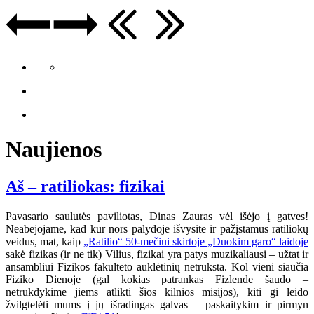
Naujienos
Aš – ratiliokas: fizikai
Pavasario saulutės paviliotas, Dinas Zauras vėl išėjo į gatves!
Neabejojame, kad kur nors palydoje išvysite ir pažįstamus ratiliokų
veidus, mat, kaip
„Ratilio“ 50-mečiui skirtoje „Duokim garo“ laidoje
sakė fizikas (ir ne tik) Vilius, fizikai yra patys muzikaliausi – užtat ir
ansambliui Fizikos fakulteto auklėtinių netrūksta. Kol vieni siaučia
Fiziko Dienoje (gal kokias patrankas Fizlende šaudo –
netrukdykime jiems atlikti šios kilnios misijos), kiti gi leido
žvilgtelėti mums į jų išradingas galvas – paskaitykim ir pirmyn