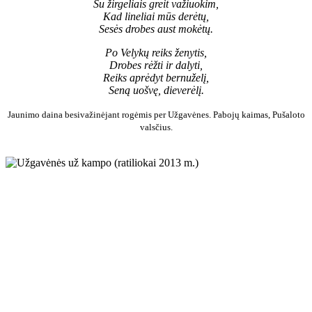
Su žirgeliais greit važiuokim,
Kad lineliai mūs derėtų,
Sesės drobes aust mokėtų.
Po Velykų reiks ženytis,
Drobes rėžti ir dalyti,
Reiks aprėdyt bernuželį,
Seną uošvę, dieverėlį.
Jaunimo daina besivažinėjant rogėmis per Užgavėnes. Pabojų kaimas, Pušaloto
valsčius.