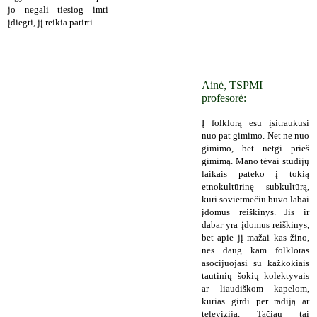
jo negali tiesiog imti
įdiegti, jį reikia patirti.
Ainė, TSPMI
profesorė:
Į folklorą esu įsitraukusi
nuo pat gimimo. Net ne nuo
gimimo, bet netgi prieš
gimimą. Mano tėvai studijų
laikais pateko į tokią
etnokultūrinę subkultūrą,
kuri sovietmečiu buvo labai
įdomus reiškinys. Jis ir
dabar yra įdomus reiškinys,
bet apie jį mažai kas žino,
nes daug kam folkloras
asocijuojasi su kažkokiais
tautinių šokių kolektyvais
ar liaudiškom kapelom,
kurias girdi per radiją ar
televiziją. Tačiau tai