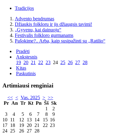
Tradicijos
Advento bendrumas
Džiaukis folkloru ir jis džiaugsis tavimi!
„Gyvenu, kai dainuoju“
Festivalis folkloro gurmanams
Pašokime?.. Arba, kaip susipažinti su „Ratilio“
Pradėti
Ankstesnis
19
20
21
22
23
24
25
26
27
28
Kitas
Paskutinis
Artimiausi renginiai
<<
<
Vas. 2025
>
>>
Pr
An
Tr
Kt
Pn
Šš
Sk
1
2
3
4
5
6
7
8
9
10
11
12
13
14
15
16
17
18
19
20
21
22
23
24
25
26
27
28