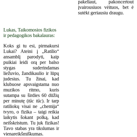
pakeliaut, pakoncertout
įvairousiuos vėituos, bet ė
sutėkt ger
iausiu
draugu.
Lukas, Taikomosios fizikos
ir pedagogikos bakalauras:
Koks gi tu esi, pirmakursi
Lukai? Ateini į „Ratilio“
ansamblį parodyti, kaip
puikiai leidi orą per balso
stygas suderindamas
liežuvio, žandikaulio ir lūpų
judesius. Tu žinai, kad
klubuose apsvaigstama nuo
muzikos ritmo, kuris
sutampa su širdies 60 dūžių
per minutę (
tūc tūc
). Ir tarp
ratiliokų visai ne „chemija“
tvyro, o fizika – taigi reikia
laikytis šokant polką, kad
neišskristum. Tu juk fizikas!
Tavo stabas yra tikslumas ir
vienareikšmiškumas.