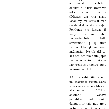
absoliučiai skirtingi
dalykai. <...> [F]olkloras yra
toks labiau džiazas.
(Džiazas yra kita mano
labai mylima sritis ir man
tie dalykai labai susisieja.)
Folkloras yra laisvas iš
savęs. Jis yra labai
improvizacinis. Todėl
sovietmečiu į jį buvo
žiūrima labai įtariai, mažų
mažiausiai. Ne tik dėl to,
kad ten nebuvo dainų apie
Leniną ar traktorių, bet visa
laikysena iš principo buvo
nepriimtina. <...>
Aš toje subkultūroje nuo
pat mažumės buvau. Kartu
su tėvais eidavau į Mokslų
akademijos folkloro
ansamblį. Vadovė
pastebėjo, kad moku
dainuoti ir taip nuo trejų
metų pradėjau koncertuoti