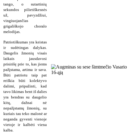
tango, o sutartinių
sekundos pilietiškesnės
už, pavyzdžiui,
vingiuojančias
grigališkojo choralo
melodijas.
Patriotiškumas yra keistas
ir sudėtingas dalykas.
Daugelis žmonių visais
laikais jausdavosi
prisirišę prie to, kas jiems
pažįstama, artima ir sava.
Būti patriotu taip pat
reiškia būti kolektyvo
dalimi, pripažinti, kad
tavo likimas bent iš dalies
yra bendras su daugelio
kitų, dažnai nė
nepažįstamų žmonių, su
kuriais tau teko malonė ar
neganda gyventi vienoje
vietoje ir kalbėti viena
kalba.