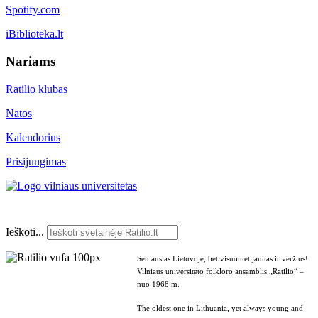
Spotify.com
iBiblioteka.lt
Nariams
Ratilio klubas
Natos
Kalendorius
Prisijungimas
Ieškoti...
Seniausias Lietuvoje, bet visuomet jaunas ir veržlus!
Vilniaus universiteto folkloro ansamblis „Ratilio“ –
nuo 1968 m.
The oldest one in Lithuania, yet always young and