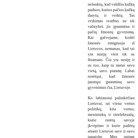
nelauktų, kad valdžia kažką
paduos, kurios pačios kažką
darytų ir veiktų. Tas
veikimas svarbus ne tik
valstybei, jis įprasmina ir
pačių žmonių gyvenimą.
Kai galvojame, kodėl
žmonės emigruoja iš
Lietuvos, nemanau, kad tai
yra susiję vien tik su
finansais. Čia yra susiję ir
su tuo, kaip tu matai savo
vietą, savo prasmę. Labai
norėtųsi, kad žmonės
jaustųsi įprasminę savo
gyvenimus čia, Lietuvoje.
Ko labiausiai palinkėčiau
Lietuvai, tai viena vertus
politikų, kita vertus,
menininkų ir intelektualų,
kurie turėtų savyje
įkvėpimo ir kurie padėtų
atrasti Lietuvai save ir savo
tapatybę. Mes turime