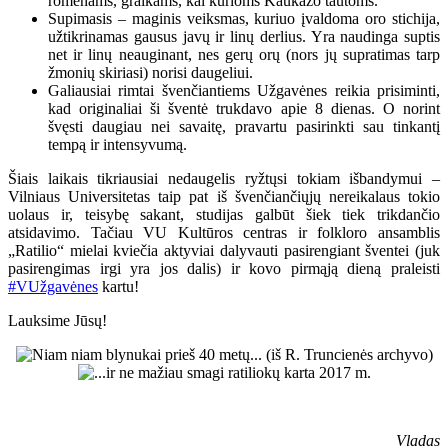
romėnams, graikams, kai kurioms Kaukazo tautoms.
Supimasis – maginis veiksmas, kuriuo įvaldoma oro stichija,
užtikrinamas gausus javų ir linų derlius. Yra naudinga suptis
net ir linų neauginant, nes gerų orų (nors jų supratimas tarp
žmonių skiriasi) norisi daugeliui.
Galiausiai rimtai švenčiantiems Užgavėnes reikia prisiminti,
kad originaliai ši šventė trukdavo apie 8 dienas. O norint
švęsti daugiau nei savaitę, pravartu pasirinkti sau tinkantį
tempą ir intensyvumą.
Šiais laikais tikriausiai nedaugelis ryžtųsi tokiam išbandymui –
Vilniaus Universitetas taip pat iš švenčiančiųjų nereikalaus tokio
uolaus ir, teisybę sakant, studijas galbūt šiek tiek trikdančio
atsidavimo. Tačiau VU Kultūros centras ir folkloro ansamblis
„Ratilio“ mielai kviečia aktyviai dalyvauti pasirengiant šventei (juk
pasirengimas irgi yra jos dalis) ir kovo pirmąją dieną praleisti
#VUžgavėnes
kartu!
Lauksime Jūsų!
Vladas