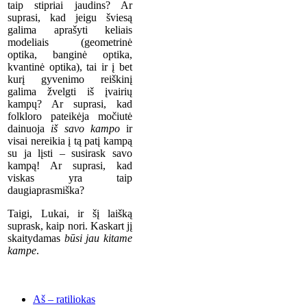
taip stipriai jaudins? Ar
suprasi, kad jeigu šviesą
galima aprašyti keliais
modeliais (geometrinė
optika, banginė optika,
kvantinė optika), tai ir į bet
kurį gyvenimo reiškinį
galima žvelgti iš įvairių
kampų? Ar suprasi, kad
folkloro pateikėja močiutė
dainuoja
iš savo kampo
ir
visai nereikia į tą patį kampą
su ja lįsti – susirask savo
kampą! Ar suprasi, kad
viskas yra taip
daugiaprasmiška?
Taigi, Lukai, ir šį laišką
suprask, kaip nori. Kaskart jį
skaitydamas
būsi jau kitame
kampe
.
Aš – ratiliokas