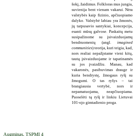
šokį, žaidimus. Folkloras mus jungia,
suvienija bent vienam vakarui. Nėra
valstybės kaip fizinio, apčiuopiamo
dalyko. Valstybė labiau yra žmonės,
jų tarpusavio santykiai, koncepcija,
esanti mūsų galvose. Paskaitų metu
susipažinome su įsivaizduojamų
bendruomenių (angl.
imagined
communities
) teorija, kuri teigia, kad,
nors realiai nepažįstame vieni kitų,
tautą įsivaizduojame ir tapatinamės
su jos įvaizdžiu. Manau, kad
vakaronės, pasibuvimas drauge ir
kuria bendrystę, žmogaus ryšį su
žmogumi. O tas ryšys – tai
brangiausia vertybė, nors ir
nepamatuojama, neapčiuopiama.
Puoselėti tą ryšį ir linkiu Lietuvai
101-ojo gimtadienio proga.
Augminas, TSPMI 4