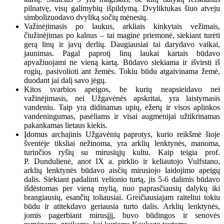
pilnatvę, visų galimybių išpildymą. Dvyliktukas šiuo atveju
simbolizuodavo dvyliką sočių mėnesių.
Važinėjimasis po laukus, arkliais kinkytais vežimais,
čiužinėjimas po kalnus – tai maginė priemonė, siekiant turėti
gerą linų ir javų derlių. Daugiausiai tai darydavo vaikai,
jaunimas. Pagal paprotį linų laukai kartais būdavo
apvažiuojami ne vieną kartą. Būdavo siekiama ir išvirsti iš
rogių, pasivolioti ant žemės. Tokiu būdu atgaivinama žemė,
duodant jai dalį savo jėgų.
Kitos svarbios apeigos, be kurių neapsieidavo nei
važinėjimasis, nei Užgavėnės apskritai, yra laistymasis
vandeniu. Taip yra didinamas upių, ežerų ir visos aplinkos
vandeningumas, pasėliams ir visai augmenijai užtikrinamas
pakankamas lietaus kiekis.
Įdomus archajinis Užgavėnių paprotys, kurio reikšmė šioje
šventėje tiksliai nežinoma, yra arklių lenktynės, manoma,
turinčios ryšių su mirusiųjų kultu. Kaip teigia prof.
P. Dundulienė, anot IX a. pirklio ir keliautojo Vulfstano,
arklių lenktynės būdavo aisčių mirusiojo laidojimo apeigų
dalis. Siekiant padalinti velionio turtą, jis 5-6 dalimis būdavo
išdėstomas per vieną mylią, nuo paprasčiausių dalykų iki
brangiausių, esančių toliausiai. Greičiausiajam raiteliui tokiu
būdu ir atitekdavo geriausia turto dalis. Arklių lenktynės,
jomis pagerbiant mirusįjį, buvo būdingos ir senovės