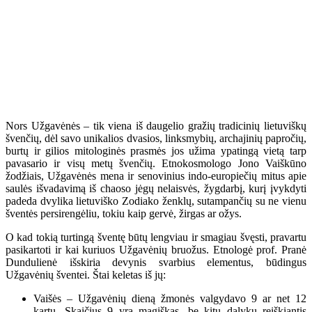
Nors Užgavėnės – tik viena iš daugelio gražių tradicinių lietuviškų
švenčių, dėl savo unikalios dvasios, linksmybių, archajinių papročių,
burtų ir gilios mitologinės prasmės jos užima ypatingą vietą tarp
pavasario ir visų metų švenčių. Etnokosmologo Jono Vaiškūno
žodžiais, Užgavėnės mena ir senovinius indo-europiečių mitus apie
saulės išvadavimą iš chaoso jėgų nelaisvės, žygdarbį, kurį įvykdyti
padeda dvylika lietuviško Zodiako ženklų, sutampančių su ne vienu
šventės persirengėliu, tokiu kaip gervė, žirgas ar ožys.
O kad tokią turtingą šventę būtų lengviau ir smagiau švęsti, pravartu
pasikartoti ir kai kuriuos Užgavėnių bruožus. Etnologė prof. Pranė
Dundulienė išskiria devynis svarbius elementus, būdingus
Užgavėnių šventei. Štai keletas iš jų:
Vaišės – Užgavėnių dieną žmonės valgydavo 9 ar net 12
kartų. Skaičius 9 yra magiškas, be kitų dalykų reiškiantis