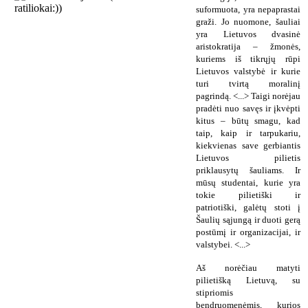
suformuota, yra nepaprastai
graži. Jo nuomone, šauliai
yra Lietuvos dvasinė
aristokratija – žmonės,
kuriems iš tikrųjų rūpi
Lietuvos valstybė ir kurie
turi tvirtą moralinį
pagrindą. <...> Taigi norėjau
pradėti nuo savęs ir įkvėpti
kitus – būtų smagu, kad
taip, kaip ir tarpukariu,
kiekvienas save gerbiantis
Lietuvos pilietis
priklausytų šauliams. Ir
mūsų studentai, kurie yra
tokie pilietiški ir
patriotiški, galėtų stoti į
Šaulių sąjungą ir duoti gerą
postūmį ir organizacijai, ir
valstybei. <...>
Aš norėčiau matyti
pilietišką Lietuvą, su
stipriomis
bendruomenėmis, kurios