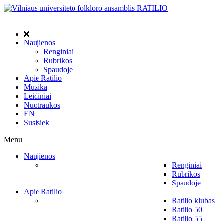
Naujienos
Renginiai
Rubrikos
Spaudoje
Apie Ratilio
Muzika
Leidiniai
Nuotraukos
EN
Susisiek
Menu
Naujienos
Renginiai
Rubrikos
Spaudoje
Apie Ratilio
Ratilio klubas
Ratilio 50
Ratilio 55