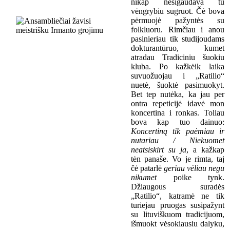
nikap nesigaudava tu
vėngrybiu sugruot. Čė bova
pėrmuojė pažyntės su
folkluoru. Rimčiau i anou
pasinieriau tik studijoudams
dokturantūruo, kumet
atradau Tradiciniu šuokiu
kluba. Po kažkėik laika
suvuožuojau i „Ratilio“
nuetė, šuoktė pasimuokyt.
Bet tep nutėka, ka jau per
ontra repeticijė idavė mon
koncertina i ronkas. Toliau
bova kap tuo dainuo:
K
oncertin
ą
tik paėmiau ir
nutariau / Niekuomet
neatsiskirt su ja
,
a kažkap
tėn panaše.
Vo je rimta, taj
čė patarlė
geriau vėliau negu
nikumet
poike tynk.
Džiaugous suradės
„Ratilio“, katramė ne tik
turiejau pruogas susipažynt
su
lituviškuom
tradicijuom,
išmuokt vėsokiausiu dalyku,