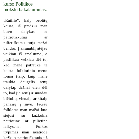
kurso Politikos
mokslų bakalaurantas:
„Ratilio“, kaip bebūtų
keista, iš pradžių man
buvo dalykas su
patriotiškumu ar
pilietiškumu turįs mažai
bendro. Į ansamblį atėjau
veikiau iš smalsumo, o
pasilikau veikiau dėl to,
kad mane patraukė ta
keista folklorinio meno
forma (taip, kaip mane
traukia daugelis senų
dalykų, dažnai vien dėl
to, kad jie seni) ir suradau
bičiulių, vienaip ar kitaip
panašių į save. Tačiau
folkloras man mažai kuo
siejosi su kažkokia
patriotine ar pilietine
laikysena. Polkos
trypimas man neatrodė
kažkuo patriotiškesnis už