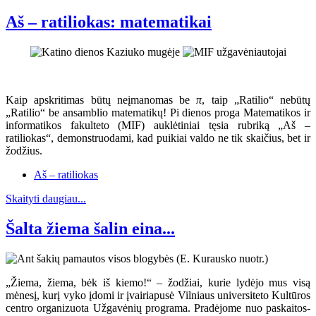
Aš – ratiliokas: matematikai
Kaip apskritimas būtų neįmanomas be
π
, taip „Ratilio“ nebūtų
„Ratilio“ be ansamblio matematikų! Pi dienos proga Matematikos ir
informatikos fakulteto (MIF) auklėtiniai tęsia rubriką „Aš –
ratiliokas“, demonstruodami, kad puikiai valdo ne tik skaičius, bet ir
žodžius.
Aš – ratiliokas
Skaityti daugiau...
Šalta žiema šalin eina...
„Žiema, žiema, bėk iš kiemo!“ – žodžiai, kurie lydėjo mus visą
mėnesį, kurį vyko įdomi ir įvairiapusė Vilniaus universiteto Kultūros
centro organizuota Užgavėnių programa. Pradėjome nuo paskaitos-