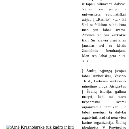
ir tapau pilnaverte dalyve.
Vėliau, kai įstojau į
universitetą, automatiškai
atėjau į „Ratilio“. <...> Iki
šiol ta folkloro subkultūra
man yra labai svarbi.
Žmonės ten yra kažkokie
tikri. Su jais yra visai kitas
jausmas nei su kitais
žmonėmis bendraujant.
Man ten labai gera būti.
<...>
Į Šaulių sąjungą įstojau
labai simboliškai, Vasario
16 d., Lietuvos šimtmečio
minėjimo proga. Atsigręžus
į Šaulių istorija, galima
matyti, kad tai buvo
nepaprastai svarbi
organizacija tarpukariu ir
labai norėtųsi tą dalyką
atgaivinti, kad tai nėra vien
karinė organizacija. Šaulių
ideologija, V. Putvinskio