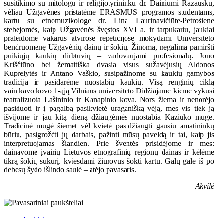
susitikimo su mitologu ir religijotyrininku dr. Dainiumi Razausku,
vėliau Užgavėnes pristatėme ERASMUS programos studentams,
kartu su etnomuzikologe dr. Lina Laurinavičiūte-Petrošiene
stebėjomės, kaip Užgavėnės švęstos XVI a. ir tarpukariu, jaukiai
praleidome vakarus atvirose repeticijose mokydami Universiteto
bendruomenę Užgavėnių dainų ir šokių. Žinoma, negalima pamiršti
puikiųjų kaukių dirbtuvių – vadovaujami profesionalų: Jono
Kriščiūno bei žemaitiška dvasia visus sužavėjusių Aldonos
Kuprelytės ir Antano Vaškio, susipažinome su kaukių gamybos
tradicija ir pasidarėme nuostabių kaukių. Visą renginių ciklą
vainikavo kovo 1-ąją Vilniaus universiteto Didžiajame kieme vykusi
teatralizuota Lašininio ir Kanapinio kova. Nors žiema ir nenorėjo
pasiduoti ir į pagalbą pasikvietė uraganišką vėją, mes vis tiek ją
išvijome ir jau kitą dieną džiaugėmės nuostabia Kaziuko muge.
Tradicinė mugė šiemet vėl kvietė pasidžiaugti gausiu amatininkų
būriu, pasigrožėti jų darbais, pažinti mūsų paveldą ir tai, kaip jis
interpretuojamas šiandien. Prie šventės prisidėjome ir mes:
dainavome įvairių Lietuvos etnografinių regionų dainas ir kėlėme
tikrą šokių sūkurį, kviesdami žiūrovus šokti kartu. Galų gale iš po
debesų šydo išlindo saulė – atėjo pavasaris.
Akvilė