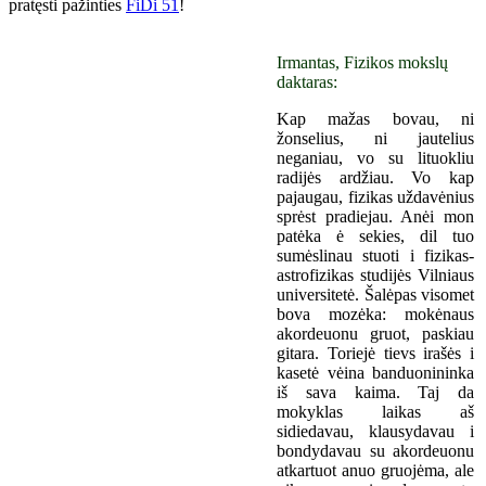
pratęsti pažinties
FiDi 51
!
Irmantas, Fizikos mokslų
daktaras:
Kap mažas bovau, ni
žonselius, ni jautelius
neganiau, vo su lituokliu
radijės ardžiau. Vo kap
pajaugau, fizikas uždavėnius
sprėst pradiejau. Anėi mon
patėka ė sekies, dil tuo
sumėslinau stuoti i fizikas-
astrofizikas studijės Vilniaus
universitetė. Šalėpas visomet
bova mozėka: mokėnaus
akordeuonu gruot, paskiau
gitara. Toriejė tievs irašės i
kasetė vėina banduonininka
iš sava kaima. Taj da
mokyklas laikas aš
sidiedavau, klausydavau i
bondydavau su akordeuonu
atkartuot anuo gruojėma, ale