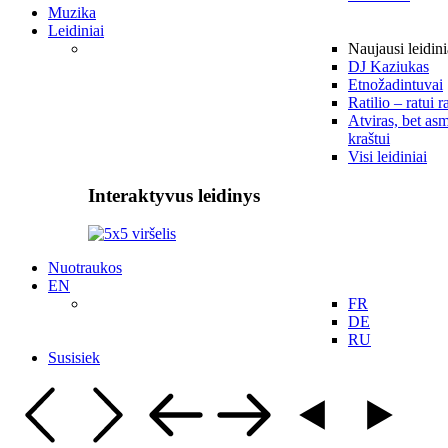
Muzika
Leidiniai
Naujausi leidini
DJ Kaziukas
Etnožadintuvai
Ratilio – ratui r
Atviras, bet asm
kraštui
Visi leidiniai
Interaktyvus leidinys
Nuotraukos
EN
FR
DE
RU
Susisiek