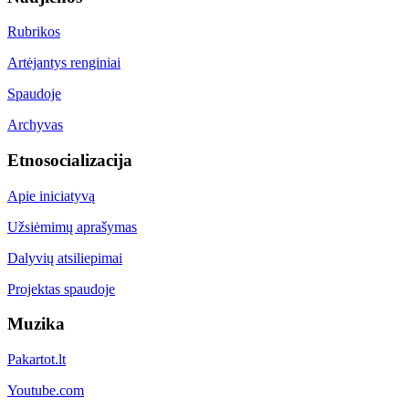
Rubrikos
Artėjantys renginiai
Spaudoje
Archyvas
Etnosocializacija
Apie iniciatyvą
Užsiėmimų aprašymas
Dalyvių atsiliepimai
Projektas spaudoje
Muzika
Pakartot.lt
Youtube.com