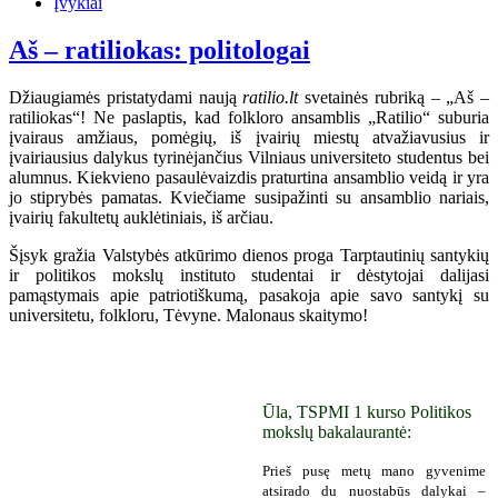
Įvykiai
Aš – ratiliokas: politologai
Džiaugiamės pristatydami naują
ratilio.lt
svetainės rubriką – „Aš –
ratiliokas“! Ne paslaptis, kad folkloro ansamblis „Ratilio“ suburia
įvairaus amžiaus, pomėgių, iš įvairių miestų atvažiavusius ir
įvairiausius dalykus tyrinėjančius Vilniaus universiteto studentus bei
alumnus. Kiekvieno pasaulėvaizdis praturtina ansamblio veidą ir yra
jo stiprybės pamatas. Kviečiame susipažinti su ansamblio nariais,
įvairių fakultetų auklėtiniais, iš arčiau.
Šįsyk gražia Valstybės atkūrimo dienos proga Tarptautinių santykių
ir politikos mokslų instituto studentai ir dėstytojai dalijasi
pamąstymais apie patriotiškumą, pasakoja apie savo santykį su
universitetu, folkloru, Tėvyne. Malonaus skaitymo!
Ūla, TSPMI 1 kurso Politikos
mokslų bakalaurantė:
Prieš pusę metų mano gyvenime
atsirado du nuostabūs dalykai –