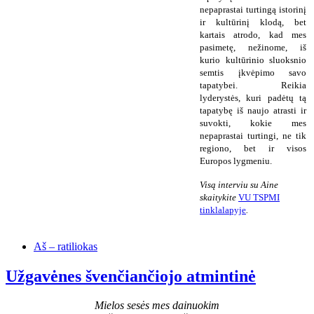
nepaprastai turtingą istorinį
ir kultūrinį klodą, bet
kartais atrodo, kad mes
pasimetę, nežinome, iš
kurio kultūrinio sluoksnio
semtis įkvėpimo savo
tapatybei. Reikia
lyderystės, kuri padėtų tą
tapatybę iš naujo atrasti ir
suvokti, kokie mes
nepaprastai turtingi, ne tik
regiono, bet ir visos
Europos lygmeniu.
Visą interviu su Aine
skaitykite
VU TSPMI
tinklalapyje
.
Aš – ratiliokas
Užgavėnes švenčiančiojo atmintinė
Mielos sesės mes dainuokim