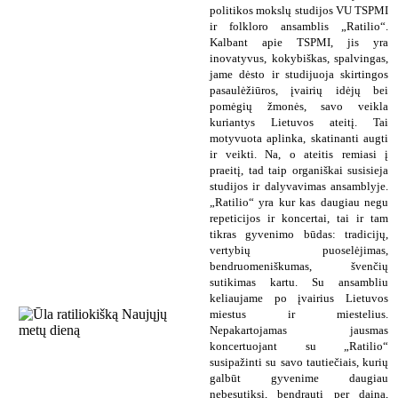
politikos mokslų studijos VU TSPMI
ir folkloro ansamblis „Ratilio“.
Kalbant apie TSPMI, jis yra
inovatyvus, kokybiškas, spalvingas,
jame dėsto ir studijuoja skirtingos
pasaulėžiūros, įvairių idėjų bei
pomėgių žmonės, savo veikla
kuriantys Lietuvos ateitį. Tai
motyvuota aplinka, skatinanti augti
ir veikti. Na, o ateitis remiasi į
praeitį, tad taip organiškai susisieja
studijos ir dalyvavimas ansamblyje.
„Ratilio“ yra kur kas daugiau negu
repeticijos ir koncertai, tai ir tam
tikras gyvenimo būdas: tradicijų,
vertybių puoselėjimas,
bendruomeniškumas, švenčių
sutikimas kartu. Su ansambliu
keliaujame po įvairius Lietuvos
miestus ir miestelius.
Nepakartojamas jausmas
koncertuojant su „Ratilio“
susipažinti su savo tautiečiais, kurių
galbūt gyvenime daugiau
nebesutiksi, bendrauti per dainą,