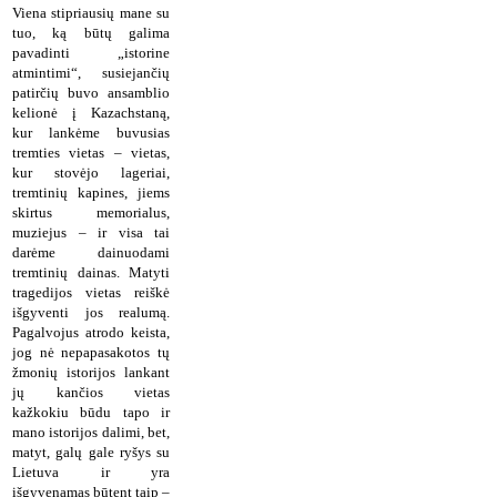
Viena stipriausių mane su
tuo, ką būtų galima
pavadinti „istorine
atmintimi“, susiejančių
patirčių buvo ansamblio
kelionė į Kazachstaną,
kur lankėme buvusias
tremties vietas – vietas,
kur stovėjo lageriai,
tremtinių kapines, jiems
skirtus memorialus,
muziejus – ir visa tai
darėme dainuodami
tremtinių dainas. Matyti
tragedijos vietas reiškė
išgyventi jos realumą.
Pagalvojus atrodo keista,
jog nė nepapasakotos tų
žmonių istorijos lankant
jų kančios vietas
kažkokiu būdu tapo ir
mano istorijos dalimi, bet,
matyt, galų gale ryšys su
Lietuva ir yra
išgyvenamas būtent taip –