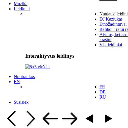
Muzika
Leidiniai
Naujausi leidini
DJ Kaziukas
Etnožadintuvai
Ratilio – ratui r
Atviras, bet asm
kraštui
Visi leidiniai
Interaktyvus leidinys
Nuotraukos
EN
FR
DE
RU
Susisiek