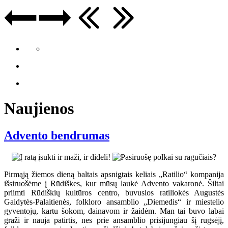
Naujienos
Advento bendrumas
Pirmąją žiemos dieną baltais apsnigtais keliais „Ratilio“ kompanija
išsiruošėme į Rūdiškes, kur mūsų laukė Advento vakaronė. Šiltai
priimti Rūdiškių kultūros centro, buvusios ratiliokės Augustės
Gaidytės-Palaitienės, folkloro ansamblio „Diemedis“ ir miestelio
gyventojų, kartu šokom, dainavom ir žaidėm. Man tai buvo labai
graži ir nauja patirtis, nes prie ansamblio prisijungiau šį rugsėjį,