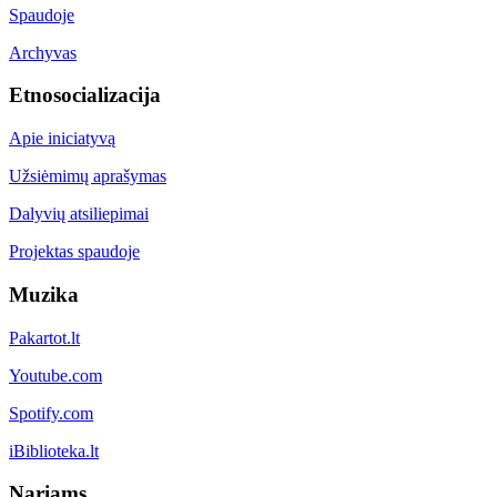
Spaudoje
Archyvas
Etnosocializacija
Apie iniciatyvą
Užsiėmimų aprašymas
Dalyvių atsiliepimai
Projektas spaudoje
Muzika
Pakartot.lt
Youtube.com
Spotify.com
iBiblioteka.lt
Nariams