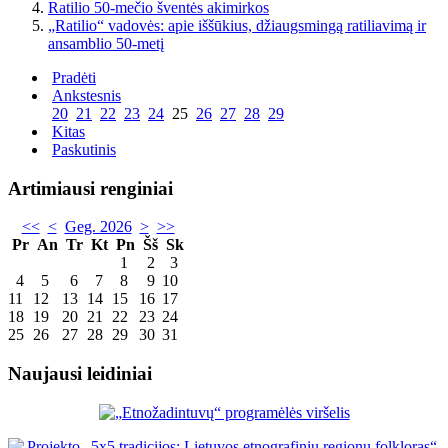
Ratilio 50-mečio šventės akimirkos
„Ratilio“ vadovės: apie iššūkius, džiaugsmingą ratiliavimą ir
ansamblio 50-metį
Pradėti
Ankstesnis
20
21
22
23
24
25
26
27
28
29
Kitas
Paskutinis
Artimiausi renginiai
<<
<
Geg. 2026
>
>>
Pr
An
Tr
Kt
Pn
Šš
Sk
1
2
3
4
5
6
7
8
9
10
11
12
13
14
15
16
17
18
19
20
21
22
23
24
25
26
27
28
29
30
31
Naujausi leidiniai