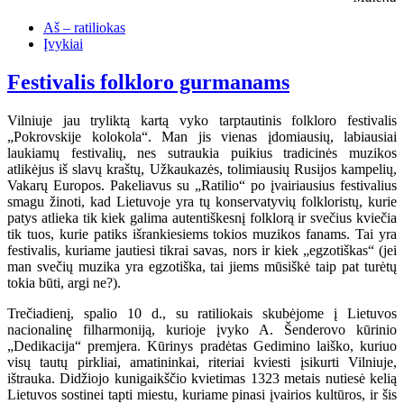
Aš – ratiliokas
Įvykiai
Festivalis folkloro gurmanams
Vilniuje jau tryliktą kartą vyko tarptautinis folkloro festivalis
„Pokrovskije kolokola“. Man jis vienas įdomiausių, labiausiai
laukiamų festivalių, nes sutraukia puikius tradicinės muzikos
atlikėjus iš slavų kraštų, Užkaukazės, tolimiausių Rusijos kampelių,
Vakarų Europos. Pakeliavus su „Ratilio“ po įvairiausius festivalius
smagu žinoti, kad Lietuvoje yra tų konservatyvių folkloristų, kurie
patys atlieka tik kiek galima autentiškesnį folklorą ir svečius kviečia
tik tuos, kurie patiks išrankiesiems tokios muzikos fanams. Tai yra
festivalis, kuriame jautiesi tikrai savas, nors ir kiek „egzotiškas“ (jei
man svečių muzika yra egzotiška, tai jiems mūsiškė taip pat turėtų
tokia būti, argi ne?).
Trečiadienį, spalio 10 d., su ratiliokais skubėjome į Lietuvos
nacionalinę filharmoniją, kurioje įvyko A. Šenderovo kūrinio
„Dedikacija“ premjera. Kūrinys pradėtas Gedimino laiško, kuriuo
visų tautų pirkliai, amatininkai, riteriai kviesti įsikurti Vilniuje,
ištrauka. Didžiojo kunigaikščio kvietimas 1323 metais nutiesė kelią
Lietuvos sostinei tapti miestu, kuriame pinasi įvairios kultūros, ir šis