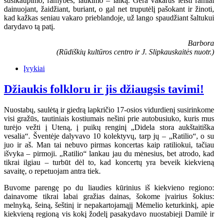
susikaupimo, ramybės, laukimo – laiką. Gera vakarus leisti ramiai
dainuojant, žaidžiant, buriant, o gal net truputėlį pašokant ir žinoti,
kad kažkas seniau vakaro prieblandoje, už lango spaudžiant šaltukui
darydavo tą patį.
Barbora
(Rūdiškių kultūros centro ir J. Slipkauskaitės nuotr.)
Įvykiai
Džiaukis folkloru ir jis džiaugsis tavimi!
Nuostabų, saulėtą ir giedrą lapkričio 17-osios vidurdienį susirinkome
visi gražūs, tautiniais kostiumais nešini prie autobusiuko, kuris mus
turėjo vežti į Uteną, į puikų renginį „Didela stora aukštaitiška
vesalia“. Šventėje dalyvavo 10 kolektyvų, tarp jų – „Ratilio“, o su
juo ir aš. Man tai nebuvo pirmas koncertas kaip ratiliokui, tačiau
išvyka – pirmoji. „Ratilio“ lankau jau du mėnesius, bet atrodo, kad
tikrai ilgiau – turbūt dėl to, kad koncertų yra beveik kiekvieną
savaitę, o repetuojam antra tiek.
Buvome parengę po du liaudies kūrinius iš kiekvieno regiono:
dainavome tikrai labai gražias dainas, šokome įvairius šokius:
melnyką, šeiną, šeštinį ir nepakartojamąjį Mėmelio keturkinkį, apie
kiekvieną regioną vis kokį žodelį pasakydavo nuostabieji Damilė ir