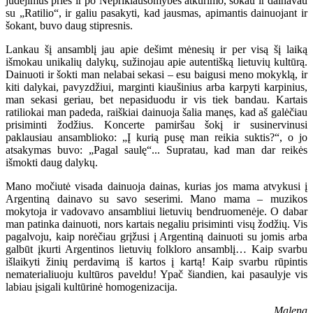
judėjimus prieš ir po Nepriklausomybės atkūrimo, šokau ir dainavau
su „Ratilio“, ir galiu pasakyti, kad jausmas, apimantis dainuojant ir
šokant, buvo daug stipresnis.
Lankau šį ansamblį jau apie dešimt mėnesių ir per visą šį laiką
išmokau unikalių dalykų, sužinojau apie autentišką lietuvių kultūrą.
Dainuoti ir šokti man nelabai sekasi – esu baigusi meno mokyklą, ir
kiti dalykai, pavyzdžiui, marginti kiaušinius arba karpyti karpinius,
man sekasi geriau, bet nepasiduodu ir vis tiek bandau. Kartais
ratiliokai man padeda, raiškiai dainuoja šalia manęs, kad aš galėčiau
prisiminti žodžius. Koncerte pamiršau šokį ir susinervinusi
paklausiau ansamblioko: „Į kurią pusę man reikia suktis?“, o jo
atsakymas buvo: „Pagal saulę“... Supratau, kad man dar reikės
išmokti daug dalykų.
Mano močiutė visada dainuoja dainas, kurias jos mama atvykusi į
Argentiną dainavo su savo seserimi. Mano mama – muzikos
mokytoja ir vadovavo ansambliui lietuvių bendruomenėje. O dabar
man patinka dainuoti, nors kartais negaliu prisiminti visų žodžių. Vis
pagalvoju, kaip norėčiau grįžusi į Argentiną dainuoti su jomis arba
galbūt įkurti Argentinos lietuvių folkloro ansamblį… Kaip svarbu
išlaikyti žinių perdavimą iš kartos į kartą! Kaip svarbu rūpintis
nematerialiuoju kultūros paveldu! Ypač šiandien, kai pasaulyje vis
labiau įsigali kultūrinė homogenizacija.
Malena