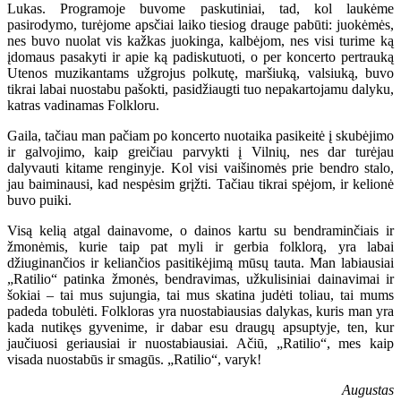
Lukas. Programoje buvome paskutiniai, tad, kol laukėme
pasirodymo, turėjome apsčiai laiko tiesiog drauge pabūti: juokėmės,
nes buvo nuolat vis kažkas juokinga, kalbėjom, nes visi turime ką
įdomaus pasakyti ir apie ką padiskutuoti, o per koncerto pertrauką
Utenos muzikantams užgrojus polkutę, maršiuką, valsiuką, buvo
tikrai labai nuostabu pašokti, pasidžiaugti tuo nepakartojamu dalyku,
katras vadinamas Folkloru.
Gaila, tačiau man pačiam po koncerto nuotaika pasikeitė į skubėjimo
ir galvojimo, kaip greičiau parvykti į Vilnių, nes dar turėjau
dalyvauti kitame renginyje. Kol visi vaišinomės prie bendro stalo,
jau baiminausi, kad nespėsim grįžti. Tačiau tikrai spėjom, ir kelionė
buvo puiki.
Visą kelią atgal dainavome, o dainos kartu su bendraminčiais ir
žmonėmis, kurie taip pat myli ir gerbia folklorą, yra labai
džiuginančios ir keliančios pasitikėjimą mūsų tauta. Man labiausiai
„Ratilio“ patinka žmonės, bendravimas, užkulisiniai dainavimai ir
šokiai – tai mus sujungia, tai mus skatina judėti toliau, tai mums
padeda tobulėti. Folkloras yra nuostabiausias dalykas, kuris man yra
kada nutikęs gyvenime, ir dabar esu draugų apsuptyje, ten, kur
jaučiuosi geriausiai ir nuostabiausiai. Ačiū, „Ratilio“, mes kaip
visada nuostabūs ir smagūs. „Ratilio“, varyk!
Augustas