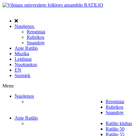
Naujienos
Renginiai
Rubrikos
Spaudoje
Apie Ratilio
Muzika
Leidiniai
Nuotraukos
EN
Susisiek
Menu
Naujienos
Renginiai
Rubrikos
Spaudoje
Apie Ratilio
Ratilio klubas
Ratilio 50
Ratilio 55