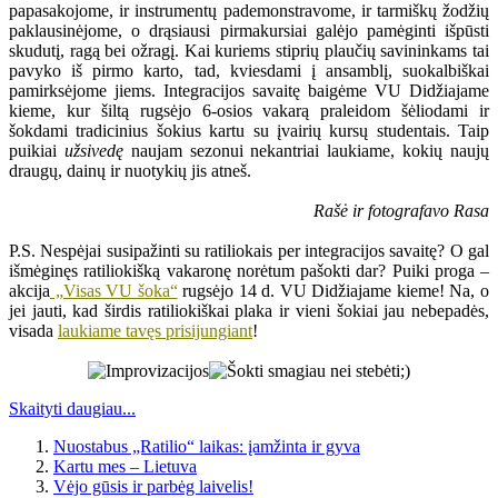
papasakojome, ir instrumentų pademonstravome, ir tarmiškų žodžių
paklausinėjome, o drąsiausi pirmakursiai galėjo pamėginti išpūsti
skudutį, ragą bei ožragį. Kai kuriems stiprių plaučių savininkams tai
pavyko iš pirmo karto, tad, kviesdami į ansamblį, suokalbiškai
pamirksėjome jiems. Integracijos savaitę baigėme VU Didžiajame
kieme, kur šiltą rugsėjo 6-osios vakarą praleidom šėliodami ir
šokdami tradicinius šokius kartu su įvairių kursų studentais. Taip
puikiai
užsivedę
naujam sezonui nekantriai laukiame, kokių naujų
draugų, dainų ir nuotykių jis atneš.
Rašė ir fotografavo Rasa
P.S. Nespėjai susipažinti su ratiliokais per integracijos savaitę? O gal
išmėginęs ratiliokišką vakaronę norėtum pašokti dar? Puiki proga –
akcija
„Visas VU šoka“
rugsėjo 14 d. VU Didžiajame kieme! Na, o
jei jauti, kad širdis ratiliokiškai plaka ir vieni šokiai jau nebepadės,
visada
laukiame tavęs prisijungiant
!
Skaityti daugiau...
Nuostabus „Ratilio“ laikas: įamžinta ir gyva
Kartu mes – Lietuva
Vėjo gūsis ir parbėg laivelis!