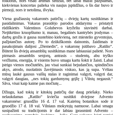
folkloras, nors visad artimas širdžiai, bet labai mažai pažįstamas,
kiekvienas koncertas palieka vis naujus įspūdžius, o šis dar buvo ir
pirmoji, nors ir netolima, išvyka.
Viena gražiausių vakaronės patirčių – dviejų kartų susitikimas ir
pasidalinimas. Vakaras prasidėjo parodos atidarymu – pristatyti
rūdiškietės Valentinos Golubevos kryželiu siuvinėti darbai.
Neįtikėtino kruopštumo ir, manau, begalinės kantrybės įrodymas –
darbų grožis ir gausa nustebino kiekvieną, net miestelio gyventojus,
pažįstančius autorę. Po to dzūkiškomis dainomis, žaidimais ir
pasakojimais dalijosi „Diemedis“, o vakaronę įsiūbavo „Ratilio“.
Būtent šis dviejų ansamblių susitikimas mane labiausiai palietė. Nors
pirmasis ansamblis senjorų, antrasis – studentų, abu tryško
veržlumu, energija, ir visiems buvo smagu kartu šokti ir žaisti. Labai
įstrigo vienos močiutėlės, jau visai sunkiai bejudančios, spindinčios
akys, atrodo, nuolatinis žavėjimasis viskuo, kas ją supa. Vėliau
mūsų laukė gausus vaišių stalas ir raginimai valgyti, valgyti dar,
valgyti daugiau, „nes tokių gardumynų grįžę į Vilnių negausit.“
Sãva, visai kaip kaime pas močiutę...
Džiugu, kad tokių ir kitokių patirčių dar daug priešaky. Nieko
nelaukdamas „Ratilio“ kviečia susitikti dviejose Advento
vakaronėse: gruodžio 16 d. 17 val. Kairėnų botanikos sode ir
gruodžio 17 d. 18 val. Vilniaus mokytojų namuose. Labai smagu
susipažinti su tradicijomis ir dar labiau įprasminti Advento –