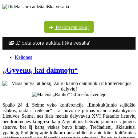
Šventės dalyvių margumynas Utenos kultūros centro nuotraukų albume
Ieškom ratiliokų!
„Didela stora aukštaitiška vesalia“
Kelionės
„Gyvenu, kai dainuoju“
Spalio 24 d. Seime vyko konferencija „Etnokultūrinio sąjūdžio
ištakos, raida ir reikšmė“. Tai buvo ne pirmas mano apsilankymas
Lietuvos Seime, nes šiais metais dalyvavau XVI Pasaulio lietuvių
bendruomenės kongrese kaip Argentinos lietuvių jaunimo sąjungos
atstovė, bet šį kartą viskas buvo kitaip. Trečiadienį, išklausiusi
ypatingų liudijimų apie folkloro ansamblius ir apie kitus kultūrinius