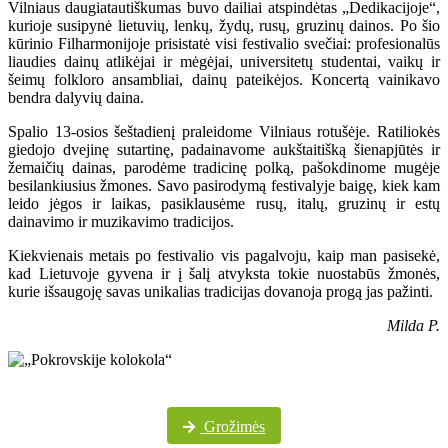
Vilniaus daugiatautiškumas buvo dailiai atspindėtas „Dedikacijoje“,
kurioje susipynė lietuvių, lenkų, žydų, rusų, gruzinų dainos. Po šio
kūrinio Filharmonijoje prisistatė visi festivalio svečiai: profesionalūs
liaudies dainų atlikėjai ir mėgėjai, universitetų studentai, vaikų ir
šeimų folkloro ansambliai, dainų pateikėjos. Koncertą vainikavo
bendra dalyvių daina.
Spalio 13-osios šeštadienį praleidome Vilniaus rotušėje. Ratiliokės
giedojo dvejinę sutartinę, padainavome aukštaitišką šienapjūtės ir
žemaičių dainas, parodėme tradicinę polką, pašokdinome mugėje
besilankiusius žmones. Savo pasirodymą festivalyje baigę, kiek kam
leido jėgos ir laikas, pasiklausėme rusų, italų, gruzinų ir estų
dainavimo ir muzikavimo tradicijos.
Kiekvienais metais po festivalio vis pagalvoju, kaip man pasisekė,
kad Lietuvoje gyvena ir į šalį atvyksta tokie nuostabūs žmonės,
kurie išsaugoję savas unikalias tradicijas dovanoja progą jas pažinti.
Milda P.
Daugiau festivalio nuotraukų „Pokrovskije kolokola“ „Facebook“ paskyroje
Grožimės