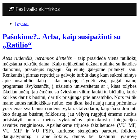
Festivalio akimirkos
Įvykiai
Pašokime?.. Arba, kaip susipažinti su
„Ratilio“
Ateis rudenėlis, neramios dienelės
– taip prasideda viena ratiliokų
mėgstama rekrūtų daina. Kaip neįtikėtinai dažnai nutinka su liaudies
dainomis, prasidėjus rugsėjui šią eilutę galėjome pritaikyti sau.
Renkantis į pirmas repeticijas galvoje turbūt daug kam sukosi mintys
apie ansamblio dalią – dar nespėję išlydėti visų, pagal mainų
programas išvykstančių į užsienio universitetus ar į kitas tolybes
iškeliaujančių, jau ėmėme su šviesiom viltim laukti tų bičiulių, kurie
kol kas dar tik būsimi, dar tik prisijungs prie ansamblio. Nors tai tik
mano antras ratiliokiškas ruduo, esu tikra, kad naujų narių priėmimas
yra vienas svarbiausių rudens įvykių. Galvodami, kaip čia sudominti
kuo daugiau būsimų folkloristų, jau vėlyvą rugpjūtį ėmėme ruoštis
prisistatyti antrus metus vykstančios pirmakursių integracijos
savaitės renginiuose. Apsilankėme trijuose fakultetuose (VU MF,
VU MIF ir VU FSF), kuriuose stengėmės parodyti folkloro
daugialypumą: ir apie šokius, dainas bei kostiumų įvairovę