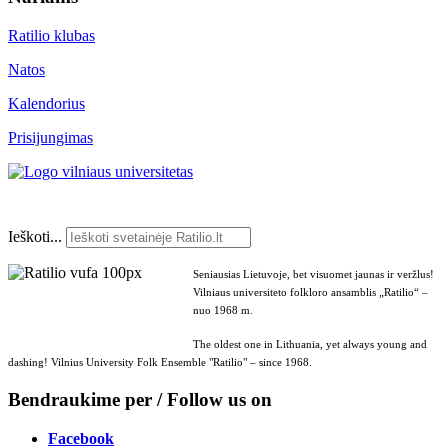
Ratilio klubas
Natos
Kalendorius
Prisijungimas
Ieškoti...
Seniausias Lietuvoje, bet visuomet jaunas ir veržlus!
Vilniaus universiteto folkloro ansamblis „Ratilio“ –
nuo 1968 m.
The oldest one in Lithuania, yet always young and
dashing! Vilnius University Folk Ensemble "Ratilio" – since 1968.
Bendraukime per / Follow us on
Facebook