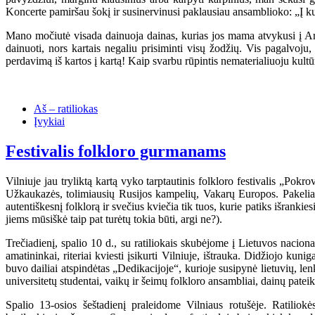
Koncerte pamiršau šokį ir susinervinusi paklausiau ansamblioko: „Į ku
Mano močiutė visada dainuoja dainas, kurias jos mama atvykusi į 
dainuoti, nors kartais negaliu prisiminti visų žodžių. Vis pagalvoju
perdavimą iš kartos į kartą! Kaip svarbu rūpintis nematerialiuoju kultū
Aš – ratiliokas
Įvykiai
Festivalis folkloro gurmanams
Vilniuje jau tryliktą kartą vyko tarptautinis folkloro festivalis „Pokr
Užkaukazės, tolimiausių Rusijos kampelių, Vakarų Europos. Pakeliavus
autentiškesnį folklorą ir svečius kviečia tik tuos, kurie patiks išranki
jiems mūsiškė taip pat turėtų tokia būti, argi ne?).
Trečiadienį, spalio 10 d., su ratiliokais skubėjome į Lietuvos nacio
amatininkai, riteriai kviesti įsikurti Vilniuje, ištrauka. Didžiojo kun
buvo dailiai atspindėtas „Dedikacijoje“, kurioje susipynė lietuvių, lenk
universitetų studentai, vaikų ir šeimų folkloro ansambliai, dainų pate
Spalio 13-osios šeštadienį praleidome Vilniaus rotušėje. Ratilio