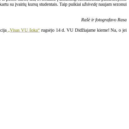
artu su įvairių kursų studentais. Taip puikiai
užsivedę
naujam sezonui
Rašė ir fotografavo Rasa
cija
„Visas VU šoka“
rugsėjo 14 d. VU Didžiajame kieme! Na, o jei