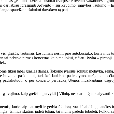
ukdamas „Ratilio“ kviečia susitikti dviejose Advento vakaronėse: gru
 dar labiau įprasminti Advento – susikaupimo, ramybės, laukimo – laiką
 lango spaudžiant šaltukui darydavo tą patį.
visi gražūs, tautiniais kostiumais nešini prie autobusiuko, kuris mus tur
n tai nebuvo pirmas koncertas kaip ratiliokui, tačiau išvyka – pirmoji. 
iek.
e tikrai labai gražias dainas, šokome įvairius šokius: melnyką, šeiną,
e buvome paskutiniai, tad, kol laukėme pasirodymo, turėjome apsčiai
ą padiskutuoti, o per koncerto pertrauką Utenos muzikantams užgroju
 galvojimo, kaip greičiau parvykti į Vilnių, nes dar turėjau dalyvauti k
mis, kurie taip pat myli ir gerbia folklorą, yra labai džiuginančios i
ngia, tai mus skatina judėti toliau, tai mums padeda tobulėti. Folklor