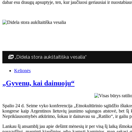
dabar esu draugų apsuptyje, ten, kur jaučiuosi geriausiai ir nuostabiau
„Didela stora aukštaitiška vesalia“
Kelionės
„Gyvenu, kai dainuoju“
Spalio 24 d. Seime vyko konferencija „Etnokultūrinio sąjūdžio ištak
kongrese kaip Argentinos lietuvių jaunimo sąjungos atstovė, bet šį ka
Nepriklausomybės atkūrimo, šokau ir dainavau su „Ratilio“, ir galiu pa
Lankau šį ansamblį jau apie dešimt mėnesių ir per visą šį laiką išmoka
pavyzdžiui, marginti kiaušinius arba karpyti karpinius, man sekasi g