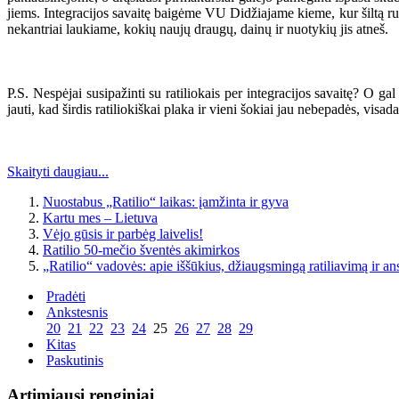
jiems. Integracijos savaitę baigėme VU Didžiajame kieme, kur šiltą rug
nekantriai laukiame, kokių naujų draugų, dainų ir nuotykių jis atneš.
P.S. Nespėjai susipažinti su ratiliokais per integracijos savaitę? O g
jauti, kad širdis ratiliokiškai plaka ir vieni šokiai jau nebepadės, visada
Skaityti daugiau...
Nuostabus „Ratilio“ laikas: įamžinta ir gyva
Kartu mes – Lietuva
Vėjo gūsis ir parbėg laivelis!
Ratilio 50-mečio šventės akimirkos
„Ratilio“ vadovės: apie iššūkius, džiaugsmingą ratiliavimą ir a
Pradėti
Ankstesnis
20
21
22
23
24
25
26
27
28
29
Kitas
Paskutinis
Artimiausi renginiai