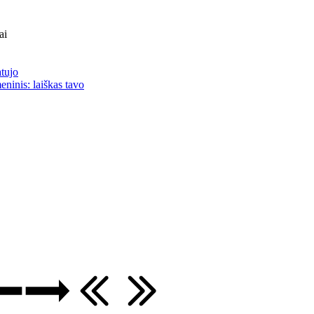
ai
atujo
eninis: laiškas tavo