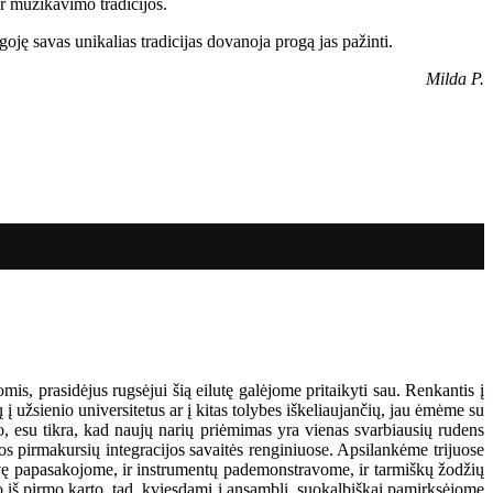
ir muzikavimo tradicijos.
oję savas unikalias tradicijas dovanoja progą jas pažinti.
Milda P.
is, prasidėjus rugsėjui šią eilutę galėjome pritaikyti sau. Renkantis į
 užsienio universitetus ar į kitas tolybes iškeliaujančių, jau ėmėme su
duo, esu tikra, kad naujų narių priėmimas yra vienas svarbiausių rudens
os pirmakursių integracijos savaitės renginiuose. Apsilankėme trijuose
vę papasakojome, ir instrumentų pademonstravome, ir tarmiškų žodžių
o iš pirmo karto, tad, kviesdami į ansamblį, suokalbiškai pamirksėjome