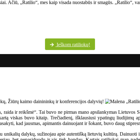
siai. Ačiū, „Ratilio“, mes kaip visada nuostabūs ir smagūs. „Ratilio“, va
Šventės dalyvių margumynas Utenos kultūros centro nuotraukų albume
Ieškom ratiliokų!
os, raida ir reikšmė“. Tai buvo ne pirmas mano apsilankymas Lietuvos 
rtą viskas buvo kitaip. Trečiadienį, išklausiusi ypatingų liudijimų ap
sakyti, kad jausmas, apimantis dainuojant ir šokant, buvo daug stipresn
u unikalių dalykų, sužinojau apie autentišką lietuvių kultūrą. Dainuoti i
eriau, bet nepasiduodu ir vis tiek bandau. Kartais ratiliokai man paded