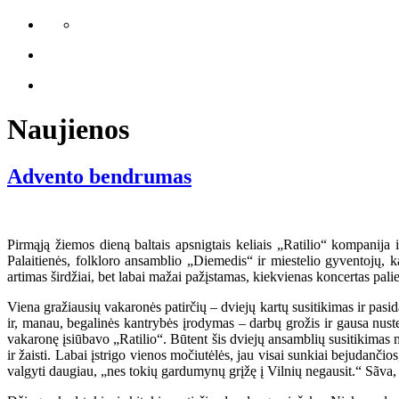
Naujienos
Advento bendrumas
Pirmąją žiemos dieną baltais apsnigtais keliais „Ratilio“ kompanija
Palaitienės, folkloro ansamblio „Diemedis“ ir miestelio gyventojų, ka
artimas širdžiai, bet labai mažai pažįstamas, kiekvienas koncertas palie
Viena gražiausių vakaronės patirčių – dviejų kartų susitikimas ir pasi
ir, manau, begalinės kantrybės įrodymas – darbų grožis ir gausa nust
vakaronę įsiūbavo „Ratilio“. Būtent šis dviejų ansamblių susitikimas m
ir žaisti. Labai įstrigo vienos močiutėlės, jau visai sunkiai bejudančio
valgyti daugiau, „nes tokių gardumynų grįžę į Vilnių negausit.“ Sãva, 