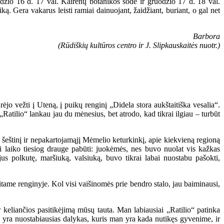
odžio 16 d. 17 val. Kairėnų botanikos sode ir gruodžio 17 d. 18 val.
. Gera vakarus leisti ramiai dainuojant, žaidžiant, buriant, o gal net
Barbora
(Rūdiškių kultūros centro ir J. Slipkauskaitės nuotr.)
ėjo vežti į Uteną, į puikų renginį „Didela stora aukštaitiška vesalia“.
„Ratilio“ lankau jau du mėnesius, bet atrodo, kad tikrai ilgiau – turbūt
 šeštinį ir nepakartojamąjį Mėmelio keturkinkį, apie kiekvieną regioną
 laiko tiesiog drauge pabūti: juokėmės, nes buvo nuolat vis kažkas
s polkutę, maršiuką, valsiuką, buvo tikrai labai nuostabu pašokti,
itame renginyje. Kol visi vaišinomės prie bendro stalo, jau baiminausi,
r keliančios pasitikėjimą mūsų tauta. Man labiausiai „Ratilio“ patinka
as yra nuostabiausias dalykas, kuris man yra kada nutikęs gyvenime, ir