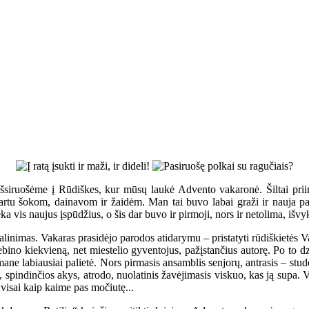
 išsiruošėme į Rūdiškes, kur mūsų laukė Advento vakaronė. Šiltai prii
rtu šokom, dainavom ir žaidėm. Man tai buvo labai graži ir nauja patir
ka vis naujus įspūdžius, o šis dar buvo ir pirmoji, nors ir netolima, išvy
dalinimas. Vakaras prasidėjo parodos atidarymu – pristatyti rūdiškietės
ebino kiekvieną, net miestelio gyventojus, pažįstančius autorę. Po to d
ane labiausiai palietė. Nors pirmasis ansamblis senjorų, antrasis – stu
s, spindinčios akys, atrodo, nuolatinis žavėjimasis viskuo, kas ją supa. 
visai kaip kaime pas močiutę...