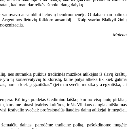
pratau, kad man dar reikės išmokti daug dalykų.
r vadovavo ansambliui lietuvių bendruomenėje. O dabar man patinka
ti Argentinos lietuvių folkloro ansamblį… Kaip svarbu išlaikyti žinių
omogenizacija.
Malena
lių, nes sutraukia puikius tradicinės muzikos atlikėjus iš slavų kraštų,
yra tų konservatyvių folkloristų, kurie patys atlieka tik kiek galima
avas, nors ir kiek „egzotiškas“ (jei man svečių muzika yra egzotiška, tai
emjera. Kūrinys pradėtas Gedimino laiško, kuriuo visų tautų pirkliai,
stu, kuriame pinasi įvairios kultūros, ir šis Vilniaus daugiatautiškumas
si festivalio svečiai: profesionalūs liaudies dainų atlikėjai ir mėgėjai,
 ir žemaičių dainas, parodėme tradicinę polką, pašokdinome mugėje