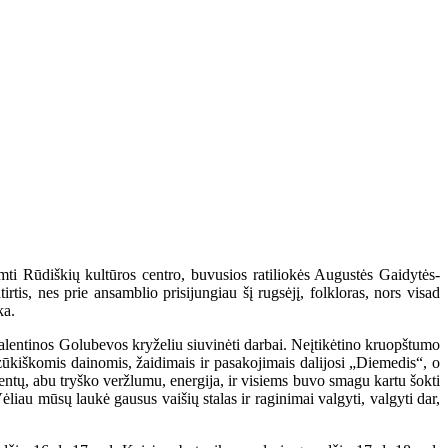
mti Rūdiškių kultūros centro, buvusios ratiliokės Augustės Gaidytės-
tis, nes prie ansamblio prisijungiau šį rugsėjį, folkloras, nors visad
ka.
 Valentinos Golubevos kryželiu siuvinėti darbai. Neįtikėtino kruopštumo
zūkiškomis dainomis, žaidimais ir pasakojimais dalijosi „Diemedis“, o
dentų, abu tryško veržlumu, energija, ir visiems buvo smagu kartu šokti
Vėliau mūsų laukė gausus vaišių stalas ir raginimai valgyti, valgyti dar,