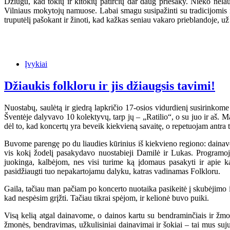
Džiugu, kad tokių ir kitokių patirčių dar daug priešaky. Nieko nela
Vilniaus mokytojų namuose. Labai smagu susipažinti su tradicijomis ir
truputėlį pašokant ir žinoti, kad kažkas seniau vakaro prieblandoje, už
Įvykiai
Džiaukis folkloru ir jis džiaugsis tavimi!
Nuostabų, saulėtą ir giedrą lapkričio 17-osios vidurdienį susirinkome 
Šventėje dalyvavo 10 kolektyvų, tarp jų – „Ratilio“, o su juo ir aš. Ma
dėl to, kad koncertų yra beveik kiekvieną savaitę, o repetuojam antra t
Buvome parengę po du liaudies kūrinius iš kiekvieno regiono: dainavom
vis kokį žodelį pasakydavo nuostabieji Damilė ir Lukas. Programoj
juokinga, kalbėjom, nes visi turime ką įdomaus pasakyti ir apie k
pasidžiaugti tuo nepakartojamu dalyku, katras vadinamas Folkloru.
Gaila, tačiau man pačiam po koncerto nuotaika pasikeitė į skubėjimo ir
kad nespėsim grįžti. Tačiau tikrai spėjom, ir kelionė buvo puiki.
Visą kelią atgal dainavome, o dainos kartu su bendraminčiais ir žmonė
žmonės, bendravimas, užkulisiniai dainavimai ir šokiai – tai mus suju