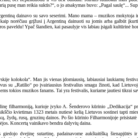
rią pusę man reikia suktis?“, o jo atsakymas buvo: „Pagal saulę“... Su
Argentiną dainavo su savo seserimi. Mano mama – muzikos mokytoja i
, kaip norėčiau grįžusi į Argentiną dainuoti su jomis arba galbūt įkur
ros paveldu! Ypač šiandien, kai pasaulyje vis labiau įsigali kultūrinė h
ovskije kolokola“. Man jis vienas įdomiausių, labiausiai laukiamų festiva
 su „Ratilio“ po įvairiausius festivalius smagu žinoti, kad Lietuvoje 
esiems tokios muzikos fanams. Tai yra festivalis, kuriame jautiesi tikrai s
nalinę filharmoniją, kurioje įvyko A. Šenderovo kūrinio „Dedikacija“ pr
igaikščio kvietimas 1323 metais nutiesė kelią Lietuvos sostinei tapti mie
ų, žydų, rusų, gruzinų dainos. Po šio kūrinio Filharmonijoje prisistatė vi
ikėjos. Koncertą vainikavo bendra dalyvių daina.
kės giedojo dvejinę sutartinę, padainavome aukštaitišką šienapjūtės