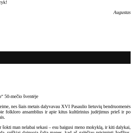
ryk!
Augustas
Seime, nes šiais metais dalyvavau XVI Pasaulio lietuvių bendruomenės
ie folkloro ansamblius ir apie kitus kultūrinius judėjimus prieš ir po
is.
r šokti man nelabai sekasi – esu baigusi meno mokyklą, ir kiti dalykai,
a, raiškiai dainuoja šalia manęs, kad aš galėčiau prisiminti žodžius.