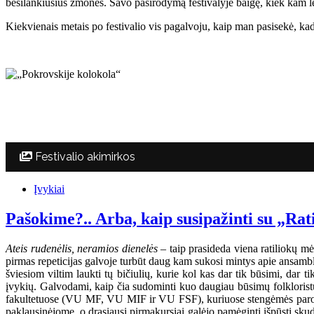
besilankiusius žmones. Savo pasirodymą festivalyje baigę, kiek kam lei
Kiekvienais metais po festivalio vis pagalvoju, kaip man pasisekė, kad 
Festivalio akimirkos
Įvykiai
Pašokime?.. Arba, kaip susipažinti su „Rat
Ateis rudenėlis, neramios dienelės
– taip prasideda viena ratiliokų mė
pirmas repeticijas galvoje turbūt daug kam sukosi mintys apie ansambli
šviesiom viltim laukti tų bičiulių, kurie kol kas dar tik būsimi, dar 
įvykių. Galvodami, kaip čia sudominti kuo daugiau būsimų folkloristų,
fakultetuose (VU MF, VU MIF ir VU FSF), kuriuose stengėmės parodyt
paklausinėjome, o drąsiausi pirmakursiai galėjo pamėginti išpūsti sku