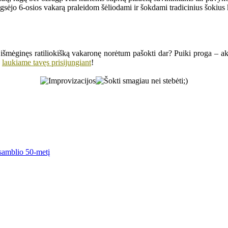
sėjo 6-osios vakarą praleidom šėliodami ir šokdami tradicinius šokius k
al išmėginęs ratiliokišką vakaronę norėtum pašokti dar? Puiki proga – ak
laukiame tavęs prisijungiant
!
nsamblio 50-metį