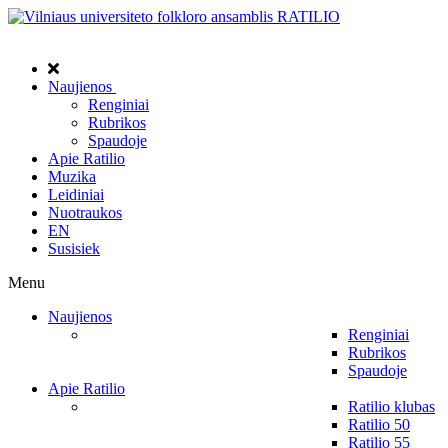
Naujienos
Renginiai
Rubrikos
Spaudoje
Apie Ratilio
Muzika
Leidiniai
Nuotraukos
EN
Susisiek
Menu
Naujienos
Renginiai
Rubrikos
Spaudoje
Apie Ratilio
Ratilio klubas
Ratilio 50
Ratilio 55