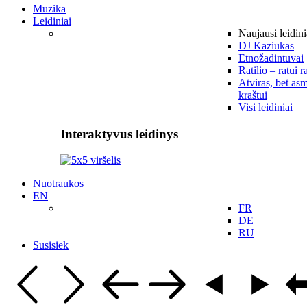
Muzika
Leidiniai
Naujausi leidini
DJ Kaziukas
Etnožadintuvai
Ratilio – ratui r
Atviras, bet asm
kraštui
Visi leidiniai
Interaktyvus leidinys
Nuotraukos
EN
FR
DE
RU
Susisiek