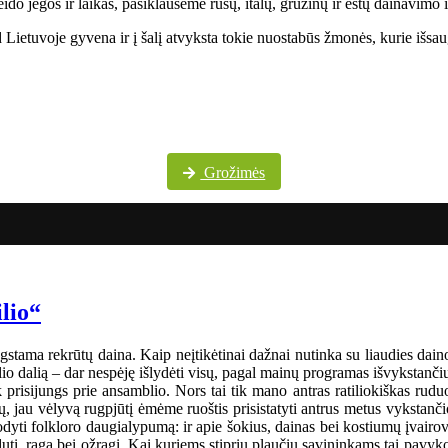
do jėgos ir laikas, pasiklausėme rusų, italų, gruzinų ir estų dainavimo 
Lietuvoje gyvena ir į šalį atvyksta tokie nuostabūs žmonės, kurie išsaug
Daugiau festivalio nuotraukų „Pokrovskije kolokola“ „Facebook“ paskyroje
Grožimės
ilio“
gstama rekrūtų daina. Kaip neįtikėtinai dažnai nutinka su liaudies dainom
o dalią – dar nespėję išlydėti visų, pagal mainų programas išvykstančių į
tik prisijungs prie ansamblio. Nors tai tik mano antras ratiliokiškas ru
 jau vėlyvą rugpjūtį ėmėme ruoštis prisistatyti antrus metus vykstanči
i folkloro daugialypumą: ir apie šokius, dainas bei kostiumų įvairo
dutį, ragą bei ožragį. Kai kuriems stiprių plaučių savininkams tai pavyk