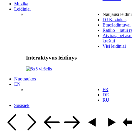
Muzika
Leidiniai
Naujausi leidini
DJ Kaziukas
Etnožadintuvai
Ratilio – ratui r
Atviras, bet asm
kraštui
Visi leidiniai
Interaktyvus leidinys
Nuotraukos
EN
FR
DE
RU
Susisiek