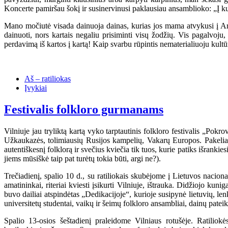
Koncerte pamiršau šokį ir susinervinusi paklausiau ansamblioko: „Į ku
Mano močiutė visada dainuoja dainas, kurias jos mama atvykusi į 
dainuoti, nors kartais negaliu prisiminti visų žodžių. Vis pagalvoju
perdavimą iš kartos į kartą! Kaip svarbu rūpintis nematerialiuoju kultū
Aš – ratiliokas
Įvykiai
Festivalis folkloro gurmanams
Vilniuje jau tryliktą kartą vyko tarptautinis folkloro festivalis „Pokr
Užkaukazės, tolimiausių Rusijos kampelių, Vakarų Europos. Pakeliavus
autentiškesnį folklorą ir svečius kviečia tik tuos, kurie patiks išranki
jiems mūsiškė taip pat turėtų tokia būti, argi ne?).
Trečiadienį, spalio 10 d., su ratiliokais skubėjome į Lietuvos nacio
amatininkai, riteriai kviesti įsikurti Vilniuje, ištrauka. Didžiojo kun
buvo dailiai atspindėtas „Dedikacijoje“, kurioje susipynė lietuvių, lenk
universitetų studentai, vaikų ir šeimų folkloro ansambliai, dainų pate
Spalio 13-osios šeštadienį praleidome Vilniaus rotušėje. Ratilio