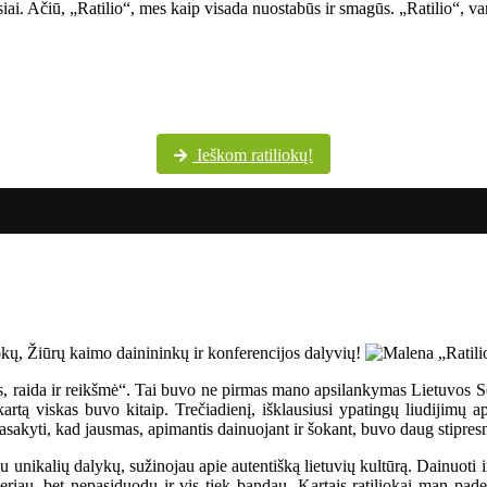
siai. Ačiū, „Ratilio“, mes kaip visada nuostabūs ir smagūs. „Ratilio“, va
Šventės dalyvių margumynas Utenos kultūros centro nuotraukų albume
Ieškom ratiliokų!
os, raida ir reikšmė“. Tai buvo ne pirmas mano apsilankymas Lietuvos 
rtą viskas buvo kitaip. Trečiadienį, išklausiusi ypatingų liudijimų ap
sakyti, kad jausmas, apimantis dainuojant ir šokant, buvo daug stipresn
u unikalių dalykų, sužinojau apie autentišką lietuvių kultūrą. Dainuoti i
eriau, bet nepasiduodu ir vis tiek bandau. Kartais ratiliokai man paded