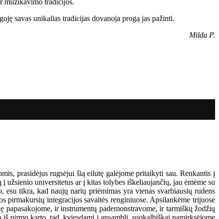
ir muzikavimo tradicijos.
oję savas unikalias tradicijas dovanoja progą jas pažinti.
Milda P.
is, prasidėjus rugsėjui šią eilutę galėjome pritaikyti sau. Renkantis į
 užsienio universitetus ar į kitas tolybes iškeliaujančių, jau ėmėme su
duo, esu tikra, kad naujų narių priėmimas yra vienas svarbiausių rudens
os pirmakursių integracijos savaitės renginiuose. Apsilankėme trijuose
vę papasakojome, ir instrumentų pademonstravome, ir tarmiškų žodžių
o iš pirmo karto, tad, kviesdami į ansamblį, suokalbiškai pamirksėjome