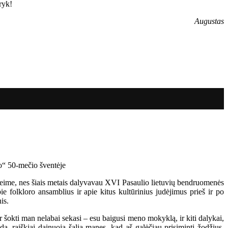
ryk!
Augustas
Seime, nes šiais metais dalyvavau XVI Pasaulio lietuvių bendruomenės
ie folkloro ansamblius ir apie kitus kultūrinius judėjimus prieš ir po
is.
r šokti man nelabai sekasi – esu baigusi meno mokyklą, ir kiti dalykai,
a, raiškiai dainuoja šalia manęs, kad aš galėčiau prisiminti žodžius.