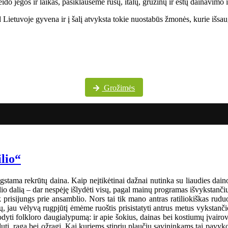
do jėgos ir laikas, pasiklausėme rusų, italų, gruzinų ir estų dainavimo 
Lietuvoje gyvena ir į šalį atvyksta tokie nuostabūs žmonės, kurie išsaug
Daugiau festivalio nuotraukų „Pokrovskije kolokola“ „Facebook“ paskyroje
Grožimės
ilio“
gstama rekrūtų daina. Kaip neįtikėtinai dažnai nutinka su liaudies dainom
o dalią – dar nespėję išlydėti visų, pagal mainų programas išvykstančių į
tik prisijungs prie ansamblio. Nors tai tik mano antras ratiliokiškas ru
 jau vėlyvą rugpjūtį ėmėme ruoštis prisistatyti antrus metus vykstanči
i folkloro daugialypumą: ir apie šokius, dainas bei kostiumų įvairo
dutį, ragą bei ožragį. Kai kuriems stiprių plaučių savininkams tai pavyk