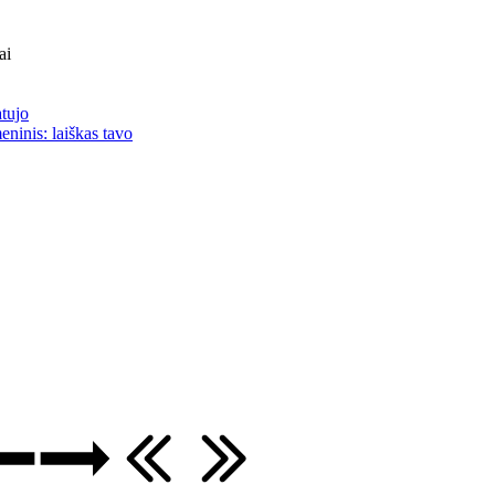
ai
atujo
eninis: laiškas tavo