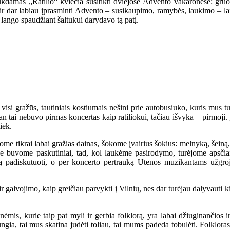
ukdamas „Ratilio“ kviečia susitikti dviejose Advento vakaronėse: gru
 dar labiau įprasminti Advento – susikaupimo, ramybės, laukimo – laiką
 lango spaudžiant šaltukui darydavo tą patį.
visi gražūs, tautiniais kostiumais nešini prie autobusiuko, kuris mus tur
n tai nebuvo pirmas koncertas kaip ratiliokui, tačiau išvyka – pirmoji. 
iek.
e tikrai labai gražias dainas, šokome įvairius šokius: melnyką, šeiną,
e buvome paskutiniai, tad, kol laukėme pasirodymo, turėjome apsčiai
ą padiskutuoti, o per koncerto pertrauką Utenos muzikantams užgroju
 galvojimo, kaip greičiau parvykti į Vilnių, nes dar turėjau dalyvauti k
mis, kurie taip pat myli ir gerbia folklorą, yra labai džiuginančios i
ngia, tai mus skatina judėti toliau, tai mums padeda tobulėti. Folklor