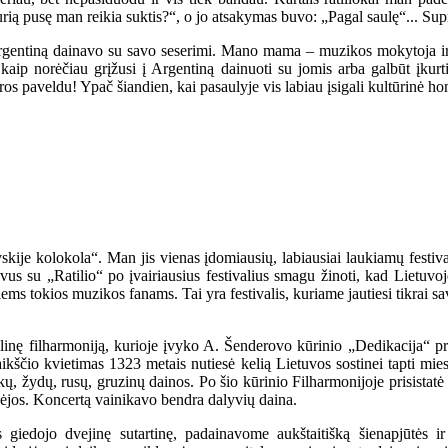
rią pusę man reikia suktis?“, o jo atsakymas buvo: „Pagal saulę“... Su
Argentiną dainavo su savo seserimi. Mano mama – muzikos mokytoja i
, kaip norėčiau grįžusi į Argentiną dainuoti su jomis arba galbūt įkur
ros paveldu! Ypač šiandien, kai pasaulyje vis labiau įsigali kultūrinė h
ovskije kolokola“. Man jis vienas įdomiausių, labiausiai laukiamų festiva
 su „Ratilio“ po įvairiausius festivalius smagu žinoti, kad Lietuvoje 
esiems tokios muzikos fanams. Tai yra festivalis, kuriame jautiesi tikrai s
nalinę filharmoniją, kurioje įvyko A. Šenderovo kūrinio „Dedikacija“ pr
igaikščio kvietimas 1323 metais nutiesė kelią Lietuvos sostinei tapti mie
ų, žydų, rusų, gruzinų dainos. Po šio kūrinio Filharmonijoje prisistatė vi
ikėjos. Koncertą vainikavo bendra dalyvių daina.
kės giedojo dvejinę sutartinę, padainavome aukštaitišką šienapjūtės