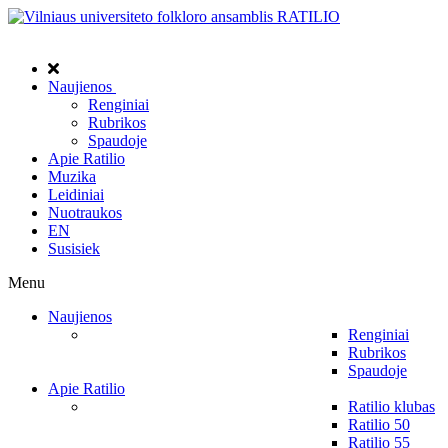
Naujienos
Renginiai
Rubrikos
Spaudoje
Apie Ratilio
Muzika
Leidiniai
Nuotraukos
EN
Susisiek
Menu
Naujienos
Renginiai
Rubrikos
Spaudoje
Apie Ratilio
Ratilio klubas
Ratilio 50
Ratilio 55