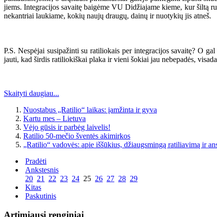
jiems. Integracijos savaitę baigėme VU Didžiajame kieme, kur šiltą rug
nekantriai laukiame, kokių naujų draugų, dainų ir nuotykių jis atneš.
P.S. Nespėjai susipažinti su ratiliokais per integracijos savaitę? O g
jauti, kad širdis ratiliokiškai plaka ir vieni šokiai jau nebepadės, visada
Skaityti daugiau...
Nuostabus „Ratilio“ laikas: įamžinta ir gyva
Kartu mes – Lietuva
Vėjo gūsis ir parbėg laivelis!
Ratilio 50-mečio šventės akimirkos
„Ratilio“ vadovės: apie iššūkius, džiaugsmingą ratiliavimą ir a
Pradėti
Ankstesnis
20
21
22
23
24
25
26
27
28
29
Kitas
Paskutinis
Artimiausi renginiai