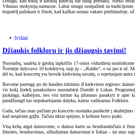
Džiugu, kad tokių ir kitokių patirčių dar daug priešaky. Nieko nela
Vilniaus mokytojų namuose. Labai smagu susipažinti su tradicijomis ir
truputėlį pašokant ir žinoti, kad kažkas seniau vakaro prieblandoje, už
Įvykiai
Džiaukis folkloru ir jis džiaugsis tavimi!
Nuostabų, saulėtą ir giedrą lapkričio 17-osios vidurdienį susirinkome 
Šventėje dalyvavo 10 kolektyvų, tarp jų – „Ratilio“, o su juo ir aš. Ma
dėl to, kad koncertų yra beveik kiekvieną savaitę, o repetuojam antra t
Buvome parengę po du liaudies kūrinius iš kiekvieno regiono: dainavom
vis kokį žodelį pasakydavo nuostabieji Damilė ir Lukas. Programoj
juokinga, kalbėjom, nes visi turime ką įdomaus pasakyti ir apie k
pasidžiaugti tuo nepakartojamu dalyku, katras vadinamas Folkloru.
Gaila, tačiau man pačiam po koncerto nuotaika pasikeitė į skubėjimo ir
kad nespėsim grįžti. Tačiau tikrai spėjom, ir kelionė buvo puiki.
Visą kelią atgal dainavome, o dainos kartu su bendraminčiais ir žmonė
žmonės, bendravimas, užkulisiniai dainavimai ir šokiai – tai mus suju