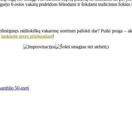
sėjo 6-osios vakarą praleidom šėliodami ir šokdami tradicinius šokius k
al išmėginęs ratiliokišką vakaronę norėtum pašokti dar? Puiki proga – ak
laukiame tavęs prisijungiant
!
nsamblio 50-metį