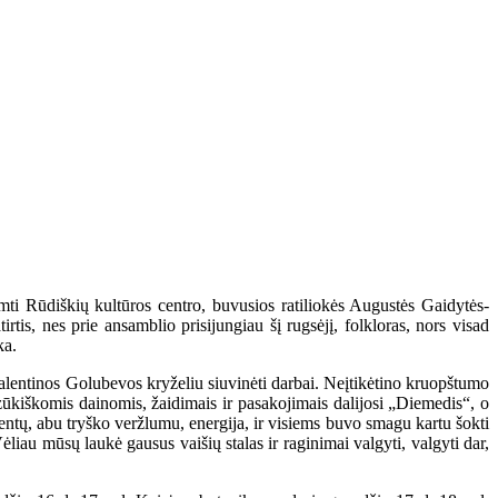
mti Rūdiškių kultūros centro, buvusios ratiliokės Augustės Gaidytės-
tis, nes prie ansamblio prisijungiau šį rugsėjį, folkloras, nors visad
ka.
 Valentinos Golubevos kryželiu siuvinėti darbai. Neįtikėtino kruopštumo
zūkiškomis dainomis, žaidimais ir pasakojimais dalijosi „Diemedis“, o
dentų, abu tryško veržlumu, energija, ir visiems buvo smagu kartu šokti
Vėliau mūsų laukė gausus vaišių stalas ir raginimai valgyti, valgyti dar,