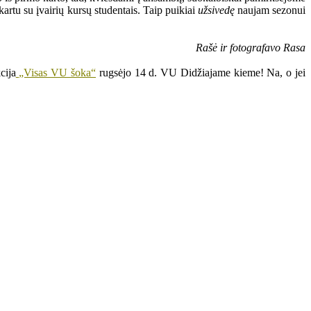
artu su įvairių kursų studentais. Taip puikiai
užsivedę
naujam sezonui
Rašė ir fotografavo Rasa
cija
„Visas VU šoka“
rugsėjo 14 d. VU Didžiajame kieme! Na, o jei