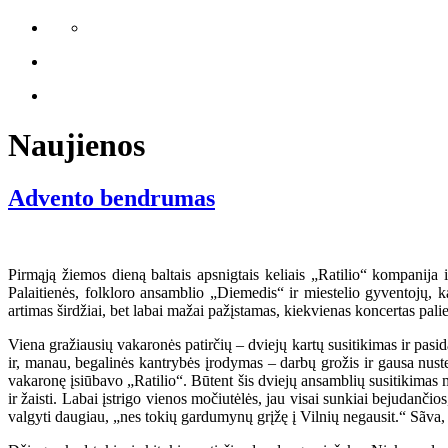
Naujienos
Advento bendrumas
Pirmąją žiemos dieną baltais apsnigtais keliais „Ratilio“ kompanija
Palaitienės, folkloro ansamblio „Diemedis“ ir miestelio gyventojų, ka
artimas širdžiai, bet labai mažai pažįstamas, kiekvienas koncertas palie
Viena gražiausių vakaronės patirčių – dviejų kartų susitikimas ir pasi
ir, manau, begalinės kantrybės įrodymas – darbų grožis ir gausa nust
vakaronę įsiūbavo „Ratilio“. Būtent šis dviejų ansamblių susitikimas m
ir žaisti. Labai įstrigo vienos močiutėlės, jau visai sunkiai bejudančio
valgyti daugiau, „nes tokių gardumynų grįžę į Vilnių negausit.“ Sãva, 