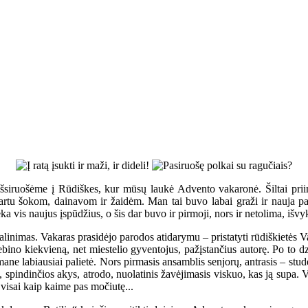
 išsiruošėme į Rūdiškes, kur mūsų laukė Advento vakaronė. Šiltai prii
rtu šokom, dainavom ir žaidėm. Man tai buvo labai graži ir nauja patir
ka vis naujus įspūdžius, o šis dar buvo ir pirmoji, nors ir netolima, išvy
dalinimas. Vakaras prasidėjo parodos atidarymu – pristatyti rūdiškietės
ebino kiekvieną, net miestelio gyventojus, pažįstančius autorę. Po to d
ane labiausiai palietė. Nors pirmasis ansamblis senjorų, antrasis – stu
s, spindinčios akys, atrodo, nuolatinis žavėjimasis viskuo, kas ją supa. 
visai kaip kaime pas močiutę...