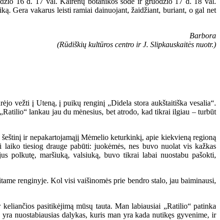
odžio 16 d. 17 val. Kairėnų botanikos sode ir gruodžio 17 d. 18 val.
. Gera vakarus leisti ramiai dainuojant, žaidžiant, buriant, o gal net
Barbora
(Rūdiškių kultūros centro ir J. Slipkauskaitės nuotr.)
ėjo vežti į Uteną, į puikų renginį „Didela stora aukštaitiška vesalia“.
„Ratilio“ lankau jau du mėnesius, bet atrodo, kad tikrai ilgiau – turbūt
 šeštinį ir nepakartojamąjį Mėmelio keturkinkį, apie kiekvieną regioną
 laiko tiesiog drauge pabūti: juokėmės, nes buvo nuolat vis kažkas
s polkutę, maršiuką, valsiuką, buvo tikrai labai nuostabu pašokti,
itame renginyje. Kol visi vaišinomės prie bendro stalo, jau baiminausi,
r keliančios pasitikėjimą mūsų tauta. Man labiausiai „Ratilio“ patinka
as yra nuostabiausias dalykas, kuris man yra kada nutikęs gyvenime, ir