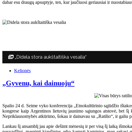
dabar esu draugų apsuptyje, ten, kur jaučiuosi geriausiai ir nuostabiau
„Didela stora aukštaitiška vesalia“
Kelionės
„Gyvenu, kai dainuoju“
Spalio 24 d. Seime vyko konferencija „Etnokultūrinio sąjūdžio ištak
kongrese kaip Argentinos lietuvių jaunimo sąjungos atstovė, bet šį ka
Nepriklausomybės atkūrimo, šokau ir dainavau su „Ratilio“, ir galiu pa
Lankau šį ansamblį jau apie dešimt mėnesių ir per visą šį laiką išmoka
pavyzdžiui, marginti kiaušinius arba karpyti karpinius, man sekasi g