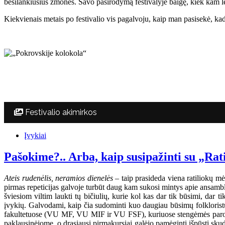
besilankiusius žmones. Savo pasirodymą festivalyje baigę, kiek kam lei
Kiekvienais metais po festivalio vis pagalvoju, kaip man pasisekė, kad 
Festivalio akimirkos
Įvykiai
Pašokime?.. Arba, kaip susipažinti su „Rat
Ateis rudenėlis, neramios dienelės
– taip prasideda viena ratiliokų mė
pirmas repeticijas galvoje turbūt daug kam sukosi mintys apie ansambli
šviesiom viltim laukti tų bičiulių, kurie kol kas dar tik būsimi, dar 
įvykių. Galvodami, kaip čia sudominti kuo daugiau būsimų folkloristų,
fakultetuose (VU MF, VU MIF ir VU FSF), kuriuose stengėmės parodyt
paklausinėjome, o drąsiausi pirmakursiai galėjo pamėginti išpūsti sku