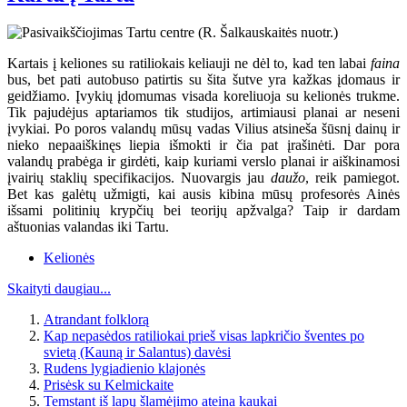
Kartais į keliones su ratiliokais keliauji ne dėl to, kad ten labai
faina
bus, bet pati autobuso patirtis su šita šutve yra kažkas įdomaus ir
geidžiamo. Įvykių įdomumas visada koreliuoja su kelionės trukme.
Tik pajudėjus aptariamos tik studijos, artimiausi planai ar neseni
įvykiai. Po poros valandų mūsų vadas Vilius atsineša šūsnį dainų ir
nieko nepaaiškinęs liepia išmokti ir čia pat įrašinėti. Dar pora
valandų prabėga ir girdėti, kaip kuriami verslo planai ir aiškinamosi
įvairių staklių specifikacijos. Nuovargis jau
daužo
, reik pamiegot.
Bet kas galėtų užmigti, kai ausis kibina mūsų profesorės Ainės
išsami politinių krypčių bei teorijų apžvalga? Taip ir dardam
aštuonias valandas iki Tartu.
Kelionės
Skaityti daugiau...
Atrandant folklorą
Kap nepasėdos ratiliokai prieš visas lapkričio šventes po
svietą (Kauną ir Salantus) davėsi
Rudens lygiadienio klajonės
Prisėsk su Kelmickaite
Temstant iš lapų šlamėjimo ateina kaukai