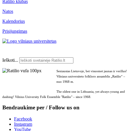
Ratilio klubas
Natos
Kalendorius
Prisijungimas
Ieškoti...
Seniausias Lietuvoje, bet visuomet jaunas ir veržlus!
Vilniaus universiteto folkloro ansamblis „Ratilio“ –
nuo 1968 m.
The oldest one in Lithuania, yet always young and
dashing! Vilnius University Folk Ensemble "Ratilio" – since 1968.
Bendraukime per / Follow us on
Facebook
Instagram
YouTube