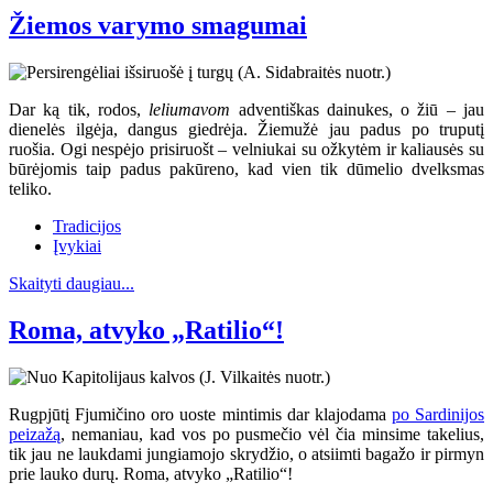
Žiemos varymo smagumai
Dar ką tik, rodos,
leliumavom
adventiškas dainukes, o žiū – jau
dienelės ilgėja, dangus giedrėja. Žiemužė jau padus po truputį
ruošia. Ogi nespėjo prisiruošt – velniukai su ožkytėm ir kaliausės su
būrėjomis taip padus pakūreno, kad vien tik dūmelio dvelksmas
teliko.
Tradicijos
Įvykiai
Skaityti daugiau...
Roma, atvyko „Ratilio“!
Rugpjūtį Fjumičino oro uoste mintimis dar klajodama
po Sardinijos
peizažą
, nemaniau, kad vos po pusmečio vėl čia minsime takelius,
tik jau ne laukdami jungiamojo skrydžio, o atsiimti bagažo ir pirmyn
prie lauko durų. Roma, atvyko „Ratilio“!