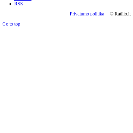
RSS
Privatumo politika
| © Ratilio.lt
Go to top