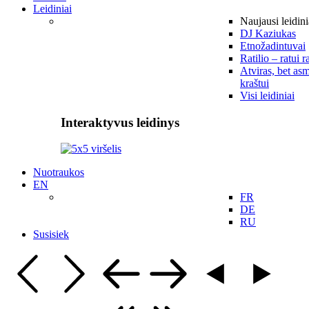
Leidiniai
Naujausi leidini
DJ Kaziukas
Etnožadintuvai
Ratilio – ratui r
Atviras, bet asm
kraštui
Visi leidiniai
Interaktyvus leidinys
Nuotraukos
EN
FR
DE
RU
Susisiek