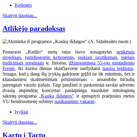
Kelionės
Skaityti daugiau...
Atlikėjo paradoksas
Pastarasis „Ratilio“ metų ratas buvo nusagstytas
netikėtais
projektais
,
įspūdingomis kelionėmis
,
jaukiais susitikimais
,
mielais
tradiciniais renginiais
ir, žinoma,
džiaugsminga 55-ojo gimtadienio
švente
, iki kurios dienas skaičiavome naršydami
naujus leidinius
.
Smagu, kad į daug šių įvykių galėjome grįžti ne tik mintimis, bet ir
kliaudamiesi skaitmeniniais prisiminimais – ansamblio bičiulių
parengtais vaizdo įrašais. Taip įamžinti ir paskutiniai savitai advento
dvasią atspindėję koncertai: paslaptinga muzikinė mitologinių
sakmių programa
„Kaukų išdaigos“
ir apmąstyti praėjusius metus
VU bendruomenę subūręs
susikaupimo vakaras
.
Įvykiai
Skaityti daugiau...
Kartu į Tartu