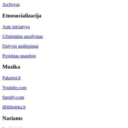
Archyvas
Etnosocializacija
Apie iniciatyvą
Užsiėmimų aprašymas
Dalyvių atsiliepimai
Projektas spaudoje
Muzika
Pakartot.lt
Youtube.com
Spotify.com
iBiblioteka.lt
Nariams