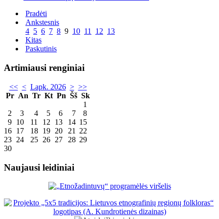
Pradėti
Ankstesnis
4
5
6
7
8
9
10
11
12
13
Kitas
Paskutinis
Artimiausi renginiai
<<
<
Lapk. 2026
>
>>
Pr
An
Tr
Kt
Pn
Šš
Sk
1
2
3
4
5
6
7
8
9
10
11
12
13
14
15
16
17
18
19
20
21
22
23
24
25
26
27
28
29
30
Naujausi leidiniai