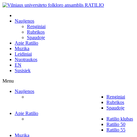
Naujienos
Renginiai
Rubrikos
Spaudoje
Apie Ratilio
Muzika
Leidiniai
Nuotraukos
EN
Susisiek
Menu
Naujienos
Renginiai
Rubrikos
Spaudoje
Apie Ratilio
Ratilio klubas
Ratilio 50
Ratilio 55
Muzika