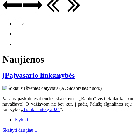
Naujienos
(Pa)vasario linksmybės
Vasaris paskutines dieneles skaičiavo – „Ratilio“ vis tiek dar kai kur
nuvažiavo
! O va
žiavom ne bet kur, į pačią Palūšę (Ignalinos raj.),
kur vyko „
Trauk stintelę 2024
“.
Įvykiai
Skaityti daugiau...