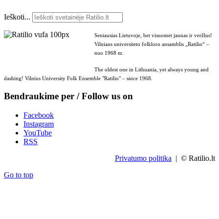
Ieškoti...
Seniausias Lietuvoje, bet visuomet jaunas ir veržlus!
Vilniaus universiteto folkloro ansamblis „Ratilio“ –
nuo 1968 m.
The oldest one in Lithuania, yet always young and
dashing! Vilnius University Folk Ensemble "Ratilio" – since 1968.
Bendraukime per / Follow us on
Facebook
Instagram
YouTube
RSS
Privatumo politika
| © Ratilio.lt
Go to top