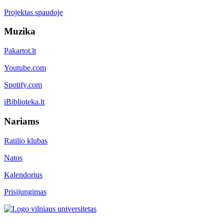
Projektas spaudoje
Muzika
Pakartot.lt
Youtube.com
Spotify.com
iBiblioteka.lt
Nariams
Ratilio klubas
Natos
Kalendorius
Prisijungimas