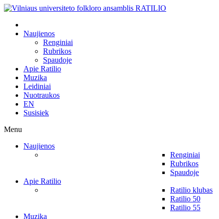
Naujienos
Renginiai
Rubrikos
Spaudoje
Apie Ratilio
Muzika
Leidiniai
Nuotraukos
EN
Susisiek
Menu
Naujienos
Renginiai
Rubrikos
Spaudoje
Apie Ratilio
Ratilio klubas
Ratilio 50
Ratilio 55
Muzika