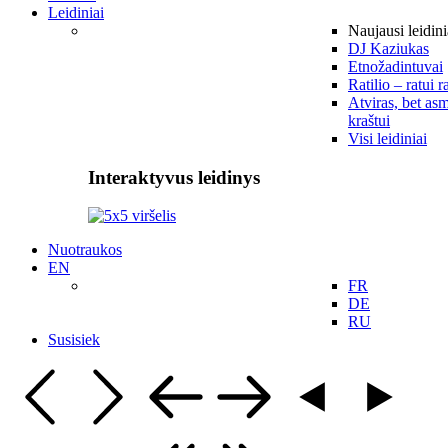
Leidiniai
Naujausi leidini
DJ Kaziukas
Etnožadintuvai
Ratilio – ratui r
Atviras, bet asm
kraštui
Visi leidiniai
Interaktyvus leidinys
Nuotraukos
EN
FR
DE
RU
Susisiek