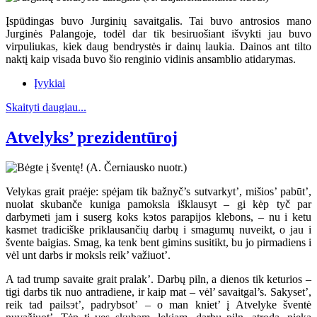
Įspūdingas buvo Jurginių savaitgalis. Tai buvo antrosios mano
Jurginės Palangoje, todėl dar tik besiruošiant išvykti jau buvo
virpuliukas, kiek daug bendrystės ir dainų laukia. Dainos ant tilto
naktį kaip visada buvo šio renginio vidinis ansamblio atidarymas.
Įvykiai
Skaityti daugiau...
Atvelyks’ prezidentūroj
Velykas grait praėje: spėjam tik bažnyč’s sutvarkyt’, mišios’ pabūt’,
nuolat skubanče kuniga pamoksla išklausyt – gi kėp tyč par
darbymeti jam i suserg koks kэtos parapijos klebons, – nu i ketu
kasmet tradiciške priklausančių darbų i smagumų nuveikt, o jau i
švente baigias. Smag, ka tenk bent gimins susitikt, bu jo pirmadiens i
vėl unt darbs ir moksls reik’ važiuot’.
A tad trump savaite grait pralak’. Darbų piln, a dienos tik keturios –
tigi darbs tik nuo antradiene, ir kaip mat – vėl’ savaitgal’s. Sakyset’,
reik tad pailsэt’, padrybsot’ – o man kniet’ į Atvelyke šventė