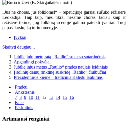
„Jūs ne choras, jūs folkloras!“ – repeticijoje garsiai sušuko režisierė
Leokadija. Taip taip, mes tikrai nesame choras, tačiau kaip ir
režisierė tikime, jog folklorą scenoje galima pateikti įvairiai. Tuoj
papasakosiu, ką turiu omenyje.
Įvykiai
Skaityti daugiau...
Jubiliejinių metų ratą „Ratilio“ suka su sutartinėmis
Apgaulingi pokyčiai
Jubiliejinius metus „Ratilio“ pradės naujais leidiniais
Į solinių dainų rinktinę suskridę „Ratilio“ čiulbučiai
Prezidentūros kieme – tradicinis Kalėdų laukimas
Pradėti
Ankstesnis
7
8
9
10
11
12
13
14
15
16
Kitas
Paskutinis
Artimiausi renginiai