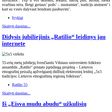
nuvažiuot’. Tėp ti ves skubam, lekiam, darbų piln, atroda, nieka
svarbiau nėra. Betgi geriaus’ poils’ – nusiramint’, tradicijs atsiment’ i
kart su vэsės dalyvaut bendram pasibuvim’.
Įvykiai
Skaityti daugiau...
Didysis jubiliejinis „Ratilio“ leidinys jau
internete
55-erių metų jubiliejų švenčiantis Vilniaus universiteto folkloro
ansamblis „Ratilio“ pristato įspūdingą projektą – Lietuvos
etnografinį peizažą apžvelgiantį didžiulį elektroninį leidinį „5x5
tradicijos: Lietuvos etnografinių regionų folkloras“.
Ratilio 55
Skaityti daugiau...
Iš „Eisva mudu abudu“ užkulisių