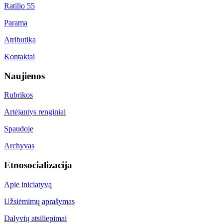
Ratilio 55
Parama
Atributika
Kontaktai
Naujienos
Rubrikos
Artėjantys renginiai
Spaudoje
Archyvas
Etnosocializacija
Apie iniciatyvą
Užsiėmimų aprašymas
Dalyvių atsiliepimai