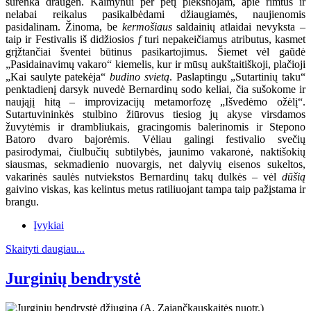
surenka draugėn. Kaimynui per petį plekšnojam, apie rimtus ir
nelabai reikalus pasikalbėdami džiaugiamės, naujienomis
pasidalinam. Žinoma, be
kermošiaus
saldainių atlaidai nevyksta –
taip ir Festivalis iš didžiosios
f
turi nepakeičiamus atributus, kasmet
grįžtančiai šventei būtinus pasikartojimus. Šiemet vėl gaũdė
„Pasidainavimų vakaro“ kiemelis, kur ir mūsų aukštaitiškoji, plačioji
„Kai saulyte patekėja“
budino svietą
. Paslaptingu „Sutartinių taku“
penktadienį darsyk nuvedė Bernardinų sodo keliai, čia sušokome ir
naująjį hitą – improvizacijų metamorfozę „Išvedėmo ožėlį“.
Sutartuvininkės stulbino žiūrovus tiesiog jų akyse virsdamos
žuvytėmis ir drambliukais, gracingomis balerinomis ir Stepono
Batoro dvaro bajorėmis. Vėliau galingi festivalio svečių
pasirodymai, čiulbučių subtilybės, jaunimo vakaronė, naktišokių
siausmas, sekmadienio nuovargis, net dalyvių eisenos sukeltos,
vakarinės saulės nutviekstos Bernardinų takų dulkės – vėl
dūšią
gaivino viskas, kas kelintus metus ratiliuojant tampa taip pažįstama ir
brangu.
Įvykiai
Skaityti daugiau...
Jurginių bendrystė