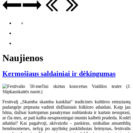
Naujienos
Kermošiaus saldainiai ir dėkingumas
Festivalį „Skamba skamba kankliai“ tradicinės kultūros entuziastų
padangėje priprasta vadinti didžiaisiais folkloro atlaidais. Kaip jau
būna, dažnai kartojamas pasakymas nublanksta ir kartais nesuprasi,
ar čia mes, ar pati kalba nesąmoningai mumis kalbėti pradeda. Kodėl
atlaidai? Kai pagalvoji, akivaizdu – paskiras, unikalias ansamblių
bendruomenes, nelyg po apylinkę pasklidusias šeimynas, festivalis