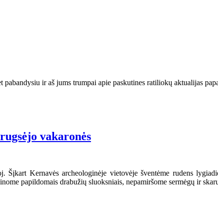
et pabandysiu ir aš jums trumpai apie paskutines ratiliokų aktualijas pap
“ rugsėjo vakaronės
oj. Šįkart Kernavės archeologinėje vietovėje šventėme rudens lygiadi
irūpinome papildomais drabužių sluoksniais, nepamiršome sermėgų ir skar