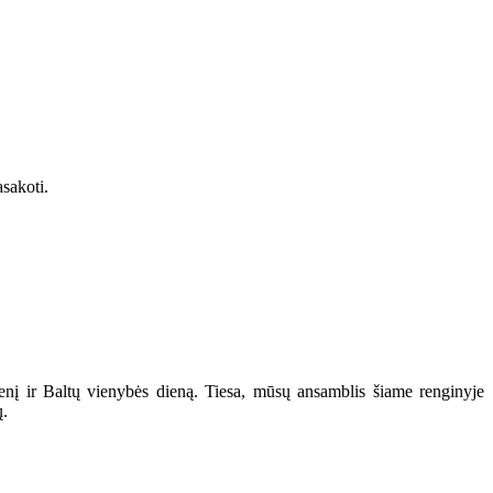
asakoti.
enį ir Baltų vienybės dieną. Tiesa, mūsų ansamblis šiame renginyje
ų.