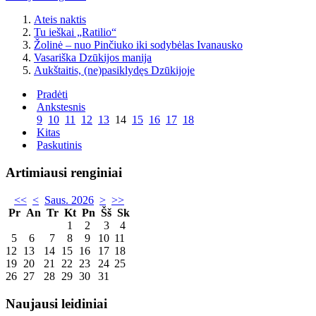
Ateis naktis
Tu ieškai „Ratilio“
Žolinė – nuo Pinčiuko iki sodybėlas Ivanausko
Vasariška Dzūkijos manija
Aukštaitis, (ne)pasiklydęs Dzūkijoje
Pradėti
Ankstesnis
9
10
11
12
13
14
15
16
17
18
Kitas
Paskutinis
Artimiausi renginiai
<<
<
Saus. 2026
>
>>
Pr
An
Tr
Kt
Pn
Šš
Sk
1
2
3
4
5
6
7
8
9
10
11
12
13
14
15
16
17
18
19
20
21
22
23
24
25
26
27
28
29
30
31
Naujausi leidiniai