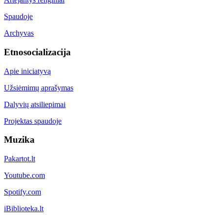
Spaudoje
Archyvas
Etnosocializacija
Apie iniciatyvą
Užsiėmimų aprašymas
Dalyvių atsiliepimai
Projektas spaudoje
Muzika
Pakartot.lt
Youtube.com
Spotify.com
iBiblioteka.lt