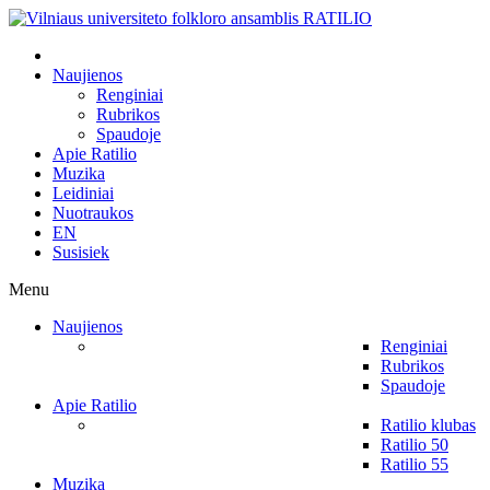
Naujienos
Renginiai
Rubrikos
Spaudoje
Apie Ratilio
Muzika
Leidiniai
Nuotraukos
EN
Susisiek
Menu
Naujienos
Renginiai
Rubrikos
Spaudoje
Apie Ratilio
Ratilio klubas
Ratilio 50
Ratilio 55
Muzika