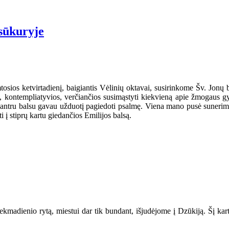
sūkuryje
tosios ketvirtadienį, baigiantis Vėlinių oktavai, susirinkome Šv. Jonų
, kontempliatyvios, verčiančios susimąstyti kiekvieną apie žmogaus g
 antru balsu gavau užduotį pagiedoti psalmę. Viena mano pusė sunerimo 
i į stiprų kartu giedančios Emilijos balsą.
sekmadienio rytą, miestui dar tik bundant, išjudėjome į Dzūkiją. Šį kar