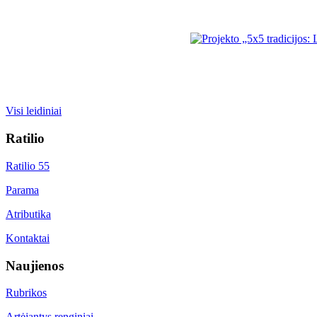
Visi leidiniai
Ratilio
Ratilio 55
Parama
Atributika
Kontaktai
Naujienos
Rubrikos
Artėjantys renginiai