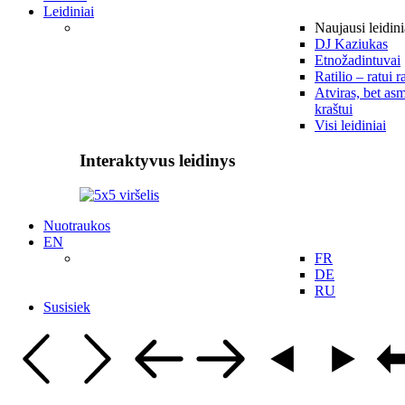
Leidiniai
Naujausi leidini
DJ Kaziukas
Etnožadintuvai
Ratilio – ratui r
Atviras, bet asm
kraštui
Visi leidiniai
Interaktyvus leidinys
Nuotraukos
EN
FR
DE
RU
Susisiek