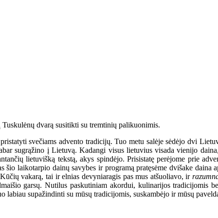
į Tuskulėnų dvarą susitikti su tremtinių palikuonimis.
ristatyti svečiams advento tradicijų. Tuo metu salėje sėdėjo dvi Lietuvo
 dabar sugrąžino į Lietuvą. Kadangi visus lietuvius visada vienijo dai
prantančių lietuvišką tekstą, akys spindėjo. Prisistatę perėjome prie ad
 šio laikotarpio dainų savybes ir programą pratęsėme dvišake daina api
Kūčių vakarą, tai ir elnias devyniaragis pas mus atšuoliavo, ir
razumn
dmaišio garsų. Nutilus paskutiniam akordui, kulinarijos tradicijomis 
 labiau supažindinti su mūsų tradicijomis, suskambėjo ir mūsų paveldas