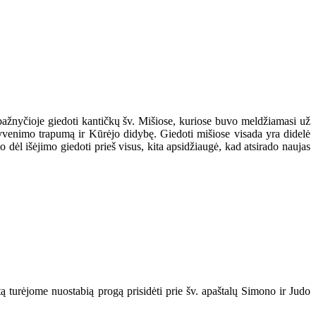
 bažnyčioje giedoti kantičkų šv. Mišiose, kuriose buvo meldžiamasi už
yvenimo trapumą ir Kūrėjo didybę. Giedoti mišiose visada yra didelė
dėl išėjimo giedoti prieš visus, kita apsidžiaugė, kad atsirado naujas
tą turėjome nuostabią progą prisidėti prie šv. apaštalų Simono ir Judo