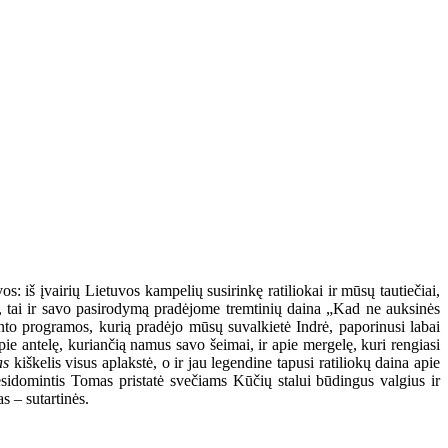
s: iš įvairių Lietuvos kampelių susirinkę ratiliokai ir mūsų tautiečiai,
na, tai ir savo pasirodymą pradėjome tremtinių daina „Kad ne auksinės
vento programos, kurią pradėjo mūsų suvalkietė Indrė, paporinusi labai
e antelę, kuriančią namus savo šeimai, ir apie mergelę, kuri rengiasi
as
kiškelis visus aplakstė, o ir jau legendine tapusi ratiliokų daina apie
besidomintis Tomas pristatė svečiams Kūčių stalui būdingus valgius ir
 – sutartinės.