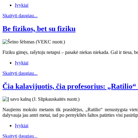
Įvykiai
Skaityti daugiau...
Be fizikos, bet su fiziku
Fiziku gimęs, rašytoju netapsi – pasakė niekas niekada. Gal ir tiesa, b
Įvykiai
Skaityti daugiau...
Čia kalavijuotis, čia profesorius: „Ratilio
Naujiems mokslo metams tik prasidėjus, „Ratilio“ nenustygsta viet
dalyvauja jau antri metai, tad po pernykštės šaltos patirties visi pas
Įvykiai
Skaityti daugiau...