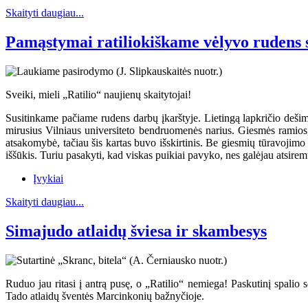
Skaityti daugiau...
Pamąstymai ratiliokiškame vėlyvo rudens 
Sveiki, mieli „Ratilio“ naujienų skaitytojai!
Susitinkame pačiame rudens darbų įkarštyje. Lietingą lapkričio dešim
mirusius Vilniaus universiteto bendruomenės narius. Giesmės ramios
atsakomybė, tačiau šis kartas buvo išskirtinis. Be giesmių tūravojimo
iššūkis. Turiu pasakyti, kad viskas puikiai pavyko, nes galėjau atsiremt
Įvykiai
Skaityti daugiau...
Simajudo atlaidų šviesa ir skambesys
Ruduo jau ritasi į antrą pusę, o „Ratilio“ nemiega! Paskutinį spalio 
Tado atlaidų šventės Marcinkonių bažnyčioje.