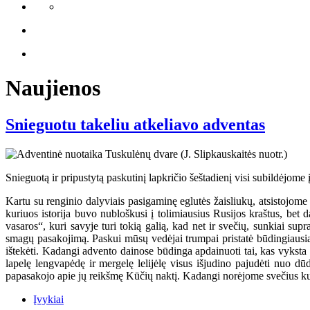
Naujienos
Snieguotu takeliu atkeliavo adventas
Snieguotą ir pripustytą paskutinį lapkričio šeštadienį visi subildėjome 
Kartu su renginio dalyviais pasigaminę eglutės žaisliukų, atsistojome p
kuriuos istorija buvo nubloškusi į tolimiausius Rusijos kraštus, bet
vasaros“, kuri savyje turi tokią galią, kad net ir svečių, sunkiai su
smagų pasakojimą. Paskui mūsų vedėjai trumpai pristatė būdingiausias
ištekėti. Kadangi advento dainose būdinga apdainuoti tai, kas vyksta 
lapelę lengvapėdę ir mergelę lelijėlę visus išjudino pajudėti nuo dū
papasakojo apie jų reikšmę Kūčių naktį. Kadangi norėjome svečius kuo
Įvykiai