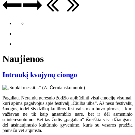
Naujienos
Intraukį kvajynų ciongo
Pagaliau. Nerandu geresnio žodžio apibūdinti visai emocijų visumai,
kuri apima pagalvojus apie festivalį „Čiulba ulba“. Aš nesu festivalių
žmogus, todėl šis dzūkų kultūros festivalis man buvo pirmas, į kurį
važiavau ne tik kaip ansamblio narė, bet ir dėl asmeninio
suinteresuotumo. Bet tas žodis „pagaliau“ išreiškia visą džiaugsmą
dėl atsinaujinusio kultūrinio gyvenimo, kuris su vasaros pradžia
pamažu vėl atgimsta.