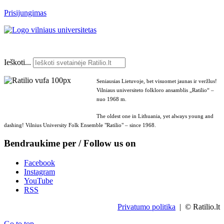
Prisijungimas
Ieškoti...
Seniausias Lietuvoje, bet visuomet jaunas ir veržlus!
Vilniaus universiteto folkloro ansamblis „Ratilio“ –
nuo 1968 m.
The oldest one in Lithuania, yet always young and
dashing! Vilnius University Folk Ensemble "Ratilio" – since 1968.
Bendraukime per / Follow us on
Facebook
Instagram
YouTube
RSS
Privatumo politika
| © Ratilio.lt
Go to top