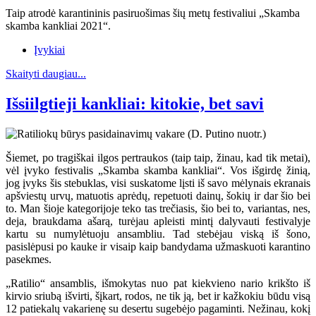
Taip atrodė karantininis pasiruošimas šių metų festivaliui „Skamba
skamba kankliai 2021“.
Įvykiai
Skaityti daugiau...
Išsiilgtieji kankliai: kitokie, bet savi
Šiemet, po tragiškai ilgos pertraukos (taip taip, žinau, kad tik metai),
vėl įvyko festivalis „Skamba skamba kankliai“. Vos išgirdę žinią,
jog įvyks šis stebuklas, visi suskatome lįsti iš savo mėlynais ekranais
apšviestų urvų, matuotis aprėdų, repetuoti dainų, šokių ir dar šio bei
to. Man šioje kategorijoje teko tas trečiasis, šio bei to, variantas, nes,
deja, braukdama ašarą, turėjau apleisti mintį dalyvauti festivalyje
kartu su numylėtuoju ansambliu. Tad stebėjau viską iš šono,
pasislėpusi po kauke ir visaip kaip bandydama užmaskuoti karantino
pasekmes.
„Ratilio“ ansamblis, išmokytas nuo pat kiekvieno nario krikšto iš
kirvio sriubą išvirti, šįkart, rodos, ne tik ją, bet ir kažkokiu būdu visą
12 patiekalų vakarienę su desertu sugebėjo pagaminti. Nežinau, kokį