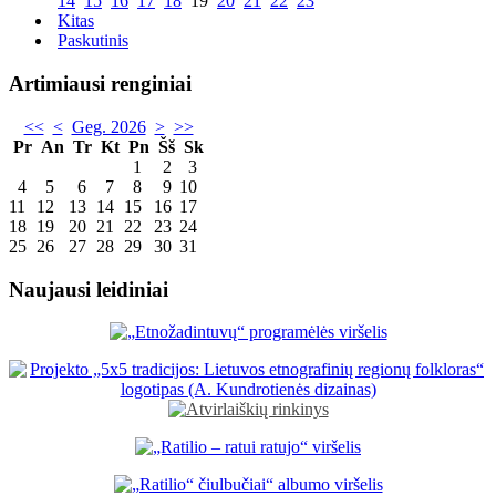
14
15
16
17
18
19
20
21
22
23
Kitas
Paskutinis
Artimiausi renginiai
<<
<
Geg. 2026
>
>>
Pr
An
Tr
Kt
Pn
Šš
Sk
1
2
3
4
5
6
7
8
9
10
11
12
13
14
15
16
17
18
19
20
21
22
23
24
25
26
27
28
29
30
31
Naujausi leidiniai