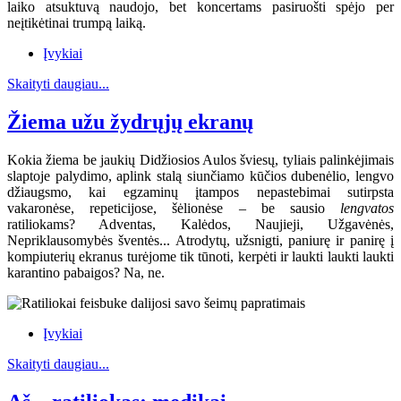
laiko atsuktuvą naudojo, bet koncertams pasiruošti spėjo per
neįtikėtinai trumpą laiką.
Įvykiai
Skaityti daugiau...
Žiema užu žydrųjų ekranų
Kokia žiema be jaukių Didžiosios Aulos šviesų, tyliais palinkėjimais
slaptoje palydimo, aplink stalą siunčiamo kūčios dubenėlio, lengvo
džiaugsmo, kai egzaminų įtampos nepastebimai sutirpsta
vakaronėse, repeticijose, šėlionėse – be sausio
lengvatos
ratiliokams? Adventas, Kalėdos, Naujieji, Užgavėnės,
Nepriklausomybės šventės... Atrodytų, užsnigti, paniurę ir panirę į
kompiuterių ekranus turėjome tik tūnoti, kerpėti ir laukti laukti laukti
karantino pabaigos? Na, ne.
Įvykiai
Skaityti daugiau...