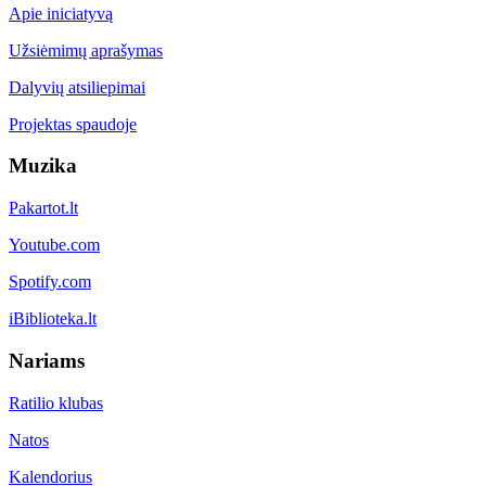
Apie iniciatyvą
Užsiėmimų aprašymas
Dalyvių atsiliepimai
Projektas spaudoje
Muzika
Pakartot.lt
Youtube.com
Spotify.com
iBiblioteka.lt
Nariams
Ratilio klubas
Natos
Kalendorius