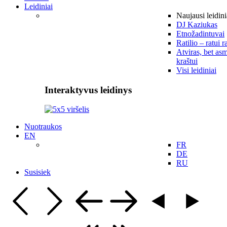
Leidiniai
Naujausi leidini
DJ Kaziukas
Etnožadintuvai
Ratilio – ratui r
Atviras, bet asm
kraštui
Visi leidiniai
Interaktyvus leidinys
Nuotraukos
EN
FR
DE
RU
Susisiek