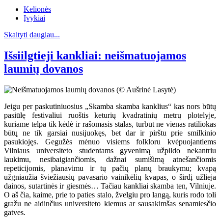
Kelionės
Įvykiai
Skaityti daugiau...
Išsiilgtieji kankliai: neišmatuojamos
laumių dovanos
Jeigu per paskutiniuosius „Skamba skamba kanklius“ kas nors būtų
pasiūlę festivaliui ruoštis keturių kvadratinių metrų plotelyje,
kuriame telpa tik kėdė ir rašomasis stalas, turbūt ne vienas ratiliokas
būtų ne tik garsiai nusijuokęs, bet dar ir pirštu prie smilkinio
pasukiojęs. Gegužės mėnuo visiems folkloru kvėpuojantiems
Vilniaus universiteto studentams gyvenimą užpildo nekantriu
laukimu, nesibaigiančiomis, dažnai sumišimą atnešančiomis
repeticijomis, planavimu ir tų pačių planų braukymu; kvapą
užgniaužia šviežiausių pavasario vainikėlių kvapas, o širdį užlieja
dainos, sutartinės ir giesmės… Tačiau kankliai skamba ten, Vilniuje.
O aš čia, kaime, prie to paties stalo, žvelgiu pro langą, kuris rodo toli
gražu ne aidinčius universiteto kiemus ar sausakimšas senamiesčio
gatves.