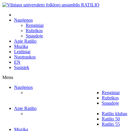
Naujienos
Renginiai
Rubrikos
Spaudoje
Apie Ratilio
Muzika
Leidiniai
Nuotraukos
EN
Susisiek
Menu
Naujienos
Renginiai
Rubrikos
Spaudoje
Apie Ratilio
Ratilio klubas
Ratilio 50
Ratilio 55
Muzika