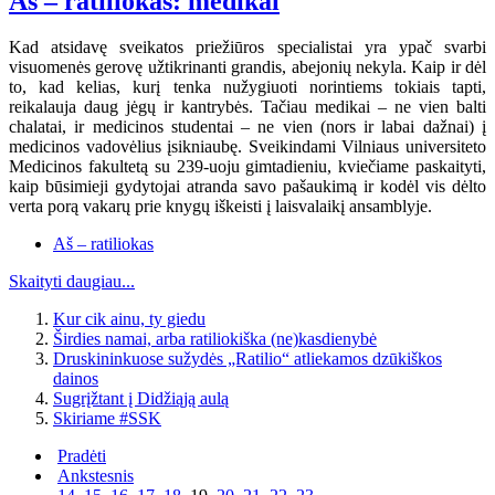
Aš – ratiliokas: medikai
Kad atsidavę sveikatos priežiūros specialistai yra ypač svarbi
visuomenės gerovę užtikrinanti grandis, abejonių nekyla. Kaip ir dėl
to, kad kelias, kurį tenka nužygiuoti norintiems tokiais tapti,
reikalauja daug jėgų ir kantrybės. Tačiau medikai – ne vien balti
chalatai, ir medicinos studentai – ne vien (nors ir labai dažnai) į
medicinos vadovėlius įsikniaubę. Sveikindami Vilniaus universiteto
Medicinos fakultetą su 239-uoju gimtadieniu, kviečiame paskaityti,
kaip būsimieji gydytojai atranda savo pašaukimą ir kodėl vis dėlto
verta porą vakarų prie knygų iškeisti į laisvalaikį ansamblyje.
Aš – ratiliokas
Skaityti daugiau...
Kur cik ainu, ty giedu
Širdies namai, arba ratiliokiška (ne)kasdienybė
Druskininkuose sužydės „Ratilio“ atliekamos dzūkiškos
dainos
Sugrįžtant į Didžiąją aulą
Skiriame #SSK
Pradėti
Ankstesnis