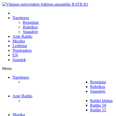
Naujienos
Renginiai
Rubrikos
Spaudoje
Apie Ratilio
Muzika
Leidiniai
Nuotraukos
EN
Susisiek
Menu
Naujienos
Renginiai
Rubrikos
Spaudoje
Apie Ratilio
Ratilio klubas
Ratilio 50
Ratilio 55
Muzika