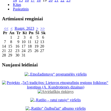
14
15
16
17
18
19
20
21
22
23
Kitas
Paskutinis
Artimiausi renginiai
<<
<
Rugpj. 2023
>
>>
Pr
An
Tr
Kt
Pn
Šš
Sk
1
2
3
4
5
6
7
8
9
10
11
12
13
14
15
16
17
18
19
20
21
22
23
24
25
26
27
28
29
30
31
Naujausi leidiniai