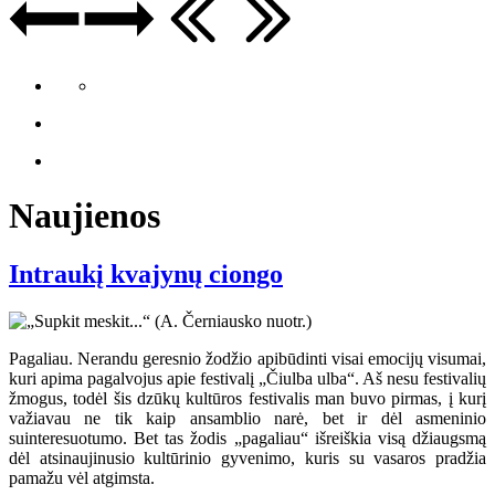
Naujienos
Intraukį kvajynų ciongo
Pagaliau. Nerandu geresnio žodžio apibūdinti visai emocijų visumai,
kuri apima pagalvojus apie festivalį „Čiulba ulba“. Aš nesu festivalių
žmogus, todėl šis dzūkų kultūros festivalis man buvo pirmas, į kurį
važiavau ne tik kaip ansamblio narė, bet ir dėl asmeninio
suinteresuotumo. Bet tas žodis „pagaliau“ išreiškia visą džiaugsmą
dėl atsinaujinusio kultūrinio gyvenimo, kuris su vasaros pradžia
pamažu vėl atgimsta.