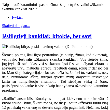
Taip atrodė karantininis pasiruošimas šių metų festivaliui „Skamba
skamba kankliai 2021“.
Įvykiai
Skaityti daugiau...
Išsiilgtieji kankliai: kitokie, bet savi
Šiemet, po tragiškai ilgos pertraukos (taip taip, žinau, kad tik metai),
vėl įvyko festivalis „Skamba skamba kankliai“. Vos išgirdę žinią,
jog įvyks šis stebuklas, visi suskatome lįsti iš savo mėlynais ekranais
apšviestų urvų, matuotis aprėdų, repetuoti dainų, šokių ir dar šio bei
to. Man šioje kategorijoje teko tas trečiasis, šio bei to, variantas, nes,
deja, braukdama ašarą, turėjau apleisti mintį dalyvauti festivalyje
kartu su numylėtuoju ansambliu. Tad stebėjau viską iš šono,
pasislėpusi po kauke ir visaip kaip bandydama užmaskuoti karantino
pasekmes.
„Ratilio“ ansamblis, išmokytas nuo pat kiekvieno nario krikšto iš
kirvio sriubą išvirti, šįkart, rodos, ne tik ją, bet ir kažkokiu būdu visą
12 patiekalų vakarienę su desertu sugebėjo pagaminti. Nežinau, kokį