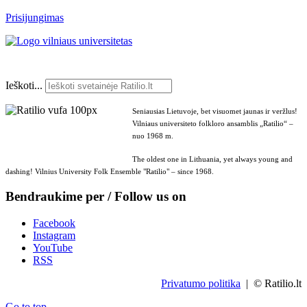
Prisijungimas
Ieškoti...
Seniausias Lietuvoje, bet visuomet jaunas ir veržlus!
Vilniaus universiteto folkloro ansamblis „Ratilio“ –
nuo 1968 m.
The oldest one in Lithuania, yet always young and
dashing! Vilnius University Folk Ensemble "Ratilio" – since 1968.
Bendraukime per / Follow us on
Facebook
Instagram
YouTube
RSS
Privatumo politika
| © Ratilio.lt
Go to top