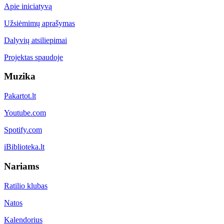
Apie iniciatyvą
Užsiėmimų aprašymas
Dalyvių atsiliepimai
Projektas spaudoje
Muzika
Pakartot.lt
Youtube.com
Spotify.com
iBiblioteka.lt
Nariams
Ratilio klubas
Natos
Kalendorius