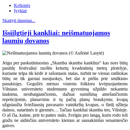
Kelionės
Įvykiai
Skaityti daugiau...
Išsiilgtieji kankliai: neišmatuojamos
laumių dovanos
Jeigu per paskutiniuosius „Skamba skamba kanklius“ kas nors būtų
pasiūlę festivaliui ruoštis keturių kvadratinių metrų plotelyje,
kuriame telpa tik kėdė ir rašomasis stalas, turbūt ne vienas ratiliokas
būtų ne tik garsiai nusijuokęs, bet dar ir pirštu prie smilkinio
pasukiojęs. Gegužės mėnuo visiems folkloru kvėpuojantiems
Vilniaus universiteto studentams gyvenimą užpildo nekantriu
laukimu, nesibaigiančiomis, dažnai sumišimą atnešančiomis
repeticijomis, planavimu ir tų pačių planų braukymu; kvapą
užgniaužia šviežiausių pavasario vainikėlių kvapas, o širdį užlieja
dainos, sutartinės ir giesmės… Tačiau kankliai skamba ten, Vilniuje.
O aš čia, kaime, prie to paties stalo, žvelgiu pro langą, kuris rodo toli
gražu ne aidinčius universiteto kiemus ar sausakimšas senamiesčio
gatves.