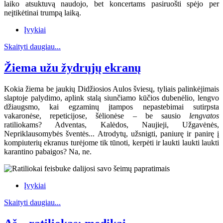
laiko atsuktuvą naudojo, bet koncertams pasiruošti spėjo per
neįtikėtinai trumpą laiką.
Įvykiai
Skaityti daugiau...
Žiema užu žydrųjų ekranų
Kokia žiema be jaukių Didžiosios Aulos šviesų, tyliais palinkėjimais
slaptoje palydimo, aplink stalą siunčiamo kūčios dubenėlio, lengvo
džiaugsmo, kai egzaminų įtampos nepastebimai sutirpsta
vakaronėse, repeticijose, šėlionėse – be sausio
lengvatos
ratiliokams? Adventas, Kalėdos, Naujieji, Užgavėnės,
Nepriklausomybės šventės... Atrodytų, užsnigti, paniurę ir panirę į
kompiuterių ekranus turėjome tik tūnoti, kerpėti ir laukti laukti laukti
karantino pabaigos? Na, ne.
Įvykiai
Skaityti daugiau...