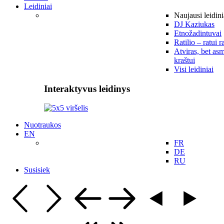
Leidiniai
Naujausi leidini
DJ Kaziukas
Etnožadintuvai
Ratilio – ratui r
Atviras, bet asm
kraštui
Visi leidiniai
Interaktyvus leidinys
Nuotraukos
EN
FR
DE
RU
Susisiek