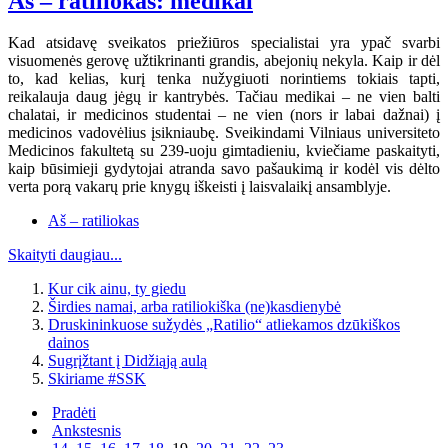
Aš – ratiliokas: medikai
Kad atsidavę sveikatos priežiūros specialistai yra ypač svarbi
visuomenės gerovę užtikrinanti grandis, abejonių nekyla. Kaip ir dėl
to, kad kelias, kurį tenka nužygiuoti norintiems tokiais tapti,
reikalauja daug jėgų ir kantrybės. Tačiau medikai – ne vien balti
chalatai, ir medicinos studentai – ne vien (nors ir labai dažnai) į
medicinos vadovėlius įsikniaubę. Sveikindami Vilniaus universiteto
Medicinos fakultetą su 239-uoju gimtadieniu, kviečiame paskaityti,
kaip būsimieji gydytojai atranda savo pašaukimą ir kodėl vis dėlto
verta porą vakarų prie knygų iškeisti į laisvalaikį ansamblyje.
Aš – ratiliokas
Skaityti daugiau...
Kur cik ainu, ty giedu
Širdies namai, arba ratiliokiška (ne)kasdienybė
Druskininkuose sužydės „Ratilio“ atliekamos dzūkiškos
dainos
Sugrįžtant į Didžiąją aulą
Skiriame #SSK
Pradėti
Ankstesnis