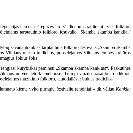
 repeticijas ir sceną. Gegužės 25–31 dienomis ratiliokai kvies folkloro
adiciniams tarptautinio folkloro festivalio „Skamba skamba kankliai“
ybių sąvadą įtrauktas tarptautinis folkloro festivalis „Skamba skamba
os Vilniaus miesto tradicijos, puoselėjamos Vilniaus etninės kultūros
a smagius šokius šoks!
ru rengiasi kūrybiškai paminėti „Skamba skamba kanklius“. Paskutinės
Vilniaus universiteto kiemeliuose. Trumpi vaizdo įrašai bus dedikuoti
selėjamos muzikinio folkloro, tautodailės ir buities tradicijos.
Alumnato kieme vyko pirmųjų festivalių renginiai – tik vėliau
Kanklių