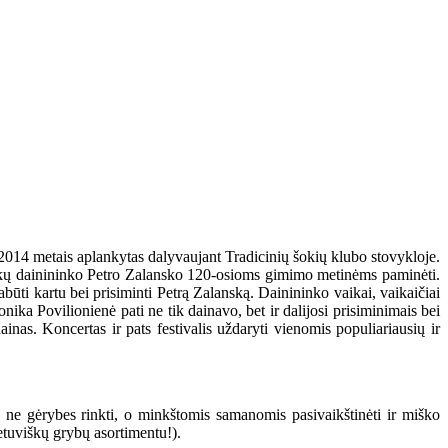
 2014 metais aplankytas dalyvaujant Tradicinių šokių klubo stovykloje.
zūkų dainininko Petro Zalansko 120-osioms gimimo metinėms paminėti.
ti kartu bei prisiminti Petrą Zalanską. Dainininko vaikai, vaikaičiai
nika Povilionienė pati ne tik dainavo, bet ir dalijosi prisiminimais bei
inas. Koncertas ir pats festivalis uždaryti vienomis populiariausių ir
s ne gėrybes rinkti, o minkštomis samanomis pasivaikštinėti ir miško
ietuviškų grybų asortimentu!).