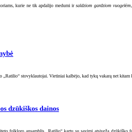
toriams, kurie ne tik apdalijo medumi ir
saldziom gardziom vuogełėm
enybė
„Ratilio“ stovyklautojai. Vietiniai kalbėjo, kad tykų vakarą net kitam ka
os dzūkiškos dainos
siteto folkloro ansamblis „Ratilio“ kartu su savimi atsiveža dzūkiško 