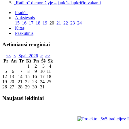
„Ratilio“ dienoraštyje – jaukūs lapkričio vakarai
Pradėti
Ankstesnis
15
16
17
18
19
20
21
22
23
24
Kitas
Paskutinis
Artimiausi renginiai
<<
<
Spal. 2026
>
>>
Pr
An
Tr
Kt
Pn
Šš
Sk
1
2
3
4
5
6
7
8
9
10
11
12
13
14
15
16
17
18
19
20
21
22
23
24
25
26
27
28
29
30
31
Naujausi leidiniai