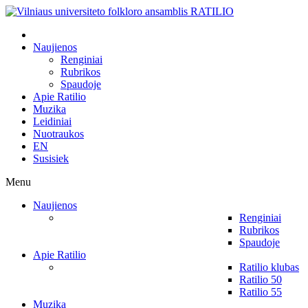
Naujienos
Renginiai
Rubrikos
Spaudoje
Apie Ratilio
Muzika
Leidiniai
Nuotraukos
EN
Susisiek
Menu
Naujienos
Renginiai
Rubrikos
Spaudoje
Apie Ratilio
Ratilio klubas
Ratilio 50
Ratilio 55
Muzika