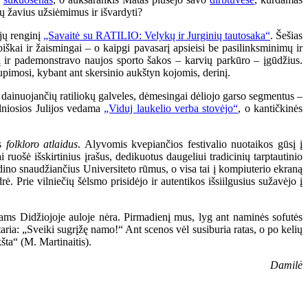
sų žavius užsiėmimus ir išvardyti?
ijų renginį
„Savaitė su RATILIO: Velykų ir Jurginių tautosaka“
. Šešias
biškai ir žaismingai – o kaipgi pavasarį apsieisi be pasilinksminimų ir
 ir pademonstravo naujos sporto šakos – karvių parkūro – įgūdžius.
supimosi, kybant ant skersinio aukštyn kojomis, derinį.
dainuojančių ratiliokų galveles, dėmesingai dėliojo garso segmentus –
elniosios Julijos vedama
„Viduj laukelio verba stovėjo“
, o kantičkinės
us
folkloro atlaidus
. Alyvomis kvepiančios festivalio nuotaikos gūsį į
ruošė išskirtinius įrašus, dedikuotus daugeliui tradicinių tarptautinio
dino snaudžiančius Universiteto rūmus, o visa tai į kompiuterio ekraną
 Prie vilniečių šėlsmo prisidėjo ir autentikos išsiilgusius sužavėjo į
ams Didžiojoje auloje nėra. Pirmadienį mus, lyg ant naminės sofutės
štaria: „Sveiki sugrįžę namo!“ Ant scenos vėl susiburia ratas, o po kelių
ta“ (M. Martinaitis).
Damilė