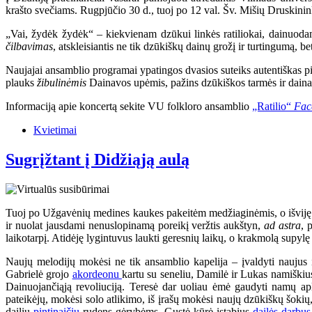
krašto svečiams. Rugpjūčio 30 d., tuoj po 12 val. Šv. Mišių Druskinin
„Vai, žydėk žydėk“ – kiekvienam dzūkui linkės ratiliokai, dainuodami
čilbavimas
, atskleisiantis ne tik dzūkiškų dainų grožį ir turtingumą, bet
Naujajai ansamblio programai ypatingos dvasios suteiks autentiškas pi
plauks
žibulinėmis
Dainavos upėmis, pažins dzūkiškos tarmės ir dainavi
Informaciją apie koncertą sekite VU folkloro ansamblio
„Ratilio“
Fac
Kvietimai
Sugrįžtant į Didžiąją aulą
Tuoj po Užgavėnių medines kaukes pakeitėm medžiaginėmis, o išviję ži
ir nuolat jausdami nenuslopinamą poreikį veržtis aukštyn,
ad astra
, 
laikotarpį. Atidėję lygintuvus laukti geresnių laikų, o krakmolą supylę 
Naujų melodijų mokėsi ne tik ansamblio kapelija – įvaldyti naujus
Gabrielė grojo
akordeonu
kartu su seneliu, Damilė ir Lukas namiškius
Dainuojančiąją revoliuciją. Teresė dar uoliau ėmė gaudyti namų apli
pateikėjų, mokėsi solo atlikimo, iš įrašų mokėsi naujų dzūkiškų šokių
dailių
pintinaičių
rudens gėrybėms, Gustė kūrė įstabius
dailės darbus