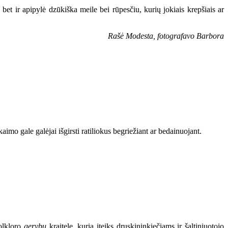
, bet ir apipylė dzūkiška meile bei rūpesčiu, kurių jokiais krepšiais ar
Rašė Modesta, fotografavo Barbora
imo gale galėjai išgirsti ratiliokus begriežiant ar bedainuojant.
folkloro
gerybų
kraitelę, kurią įteiks druskininkiečiams ir šaltiniuotojo