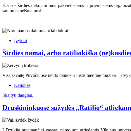
Iš visos širdies dėkojam mus pakvietusiems ir priėmusiems organiza
saujomis neišmatuosi.
Įvykiai
Širdies namai, arba ratiliokiška (ne)kasdi
Visą savaitę Puvočiuose netilo dainos ir instrumentinė muzika – atvyko 
Kelionės
Skaityti daugiau...
Druskininkuose sužydės „Ratilio“ atliekam
Į Dzūkiją praeinančiai vasarai pamojuoti atriedantis Vilniaus univer