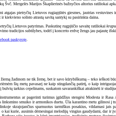
kų Švč. Mergelės Marijos Škaplierinės bažnyčios altorius ratiliokai apk
 atgajas pietryčių Lietuvos rugiapjūtės giesmes, jautrias vestuvines i
 ir kiekvieno solisto atrastą savitą santykį su pasirinkta daina.
etryčių Lietuvos patyrimas. Paskutinę rugpjūčio savaitę ratiliokai
krapu
mo tradicijos subtilybes, todėl į koncerto erdvę žengs jau pajautę išski
ebook
paskyroje
.
emą žadinom ne tik žemę, bet ir savo kūrybiškumą – teko ieškoti būdų, 
priėmėm šių metų pavasarį ne kaip stingdančią patirtį, o kaip intriguoj
į bulvių tarkius cepelinams, suskatom savarankiškai atrakinėti ir studiju
 instrumentus ar pagerinti turimus įgūdžius stengėsi Modesta ir Ras
 linksmino smuiko ir armonikos duetu. Ūla karantino metu gilinosi į tra
nkoje skrajojančius sparnuotus tarmiškus posakius, vildamasi jais pa
, o kai kurie, ausimis dėmesingai melodijų vingius gaudydami, dar ir įva
, Barbora vijo juostas ir kūrė įmantriausias, tradicinių motyvų įkvėpta