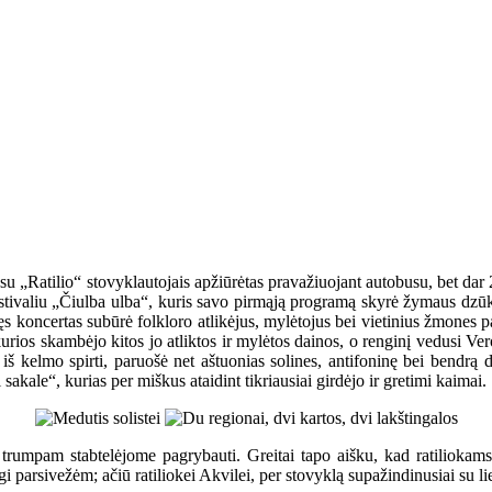
 su „Ratilio“ stovyklautojais apžiūrėtas pravažiuojant autobusu, bet dar
 festivaliu „Čiulba ulba“, kuris savo pirmąją programą skyrė žymaus d
ncertas subūrė folkloro atlikėjus, mylėtojus bei vietinius žmones pabū
kurios skambėjo kitos jo atliktos ir mylėtos dainos, o renginį vedusi Vero
iš kelmo spirti, paruošė net aštuonias solines, antifoninę bei bendrą da
akale“, kurias per miškus ataidint tikriausiai girdėjo ir gretimi kaimai.
 trumpam stabtelėjome pagrybauti. Greitai tapo aišku, kad ratiliokam
i parsivežėm; ačiū ratiliokei Akvilei, per stovyklą supažindinusiai su l