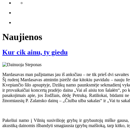
Naujienos
Kur cik ainu, ty giedu
Mardasavas man pažįstamas jau iš anksčiau – ne tik prieš dvi savaites
Šį rudenį Mardasavas atmintin įsirėžė dar kitokiu pavidalu – nauju
Kvepiančio šilo apsuptyje, Dzūkų namo paunksmėje sekmadienį vykęs ko
ir provaikaičiai koncertą pradėjo daina „Vai aš aisiu ton šalałėn“, po 
pasakojimais apie, jos žodžiais, dėdę Petruką. Ratiliokai, būdami ne 
žinomiausių P. Zalansko dainų – „Čiulba ulba sakalas“ ir „Vai tu sakal s
Pakeliui namo į Vilnių susivilioję grybų ir grybautojų miške gausa,
akustiką dainomis išbandyti smagiausia (grybų maišioką, tarp kitko, irg