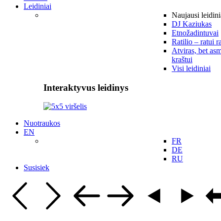
Leidiniai
Naujausi leidini
DJ Kaziukas
Etnožadintuvai
Ratilio – ratui r
Atviras, bet asm
kraštui
Visi leidiniai
Interaktyvus leidinys
Nuotraukos
EN
FR
DE
RU
Susisiek