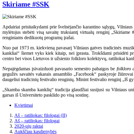
Skiriame #SSK
Apdairiai prisitaikydami prie švelnėjančio karantino sąlygų, Vilniaus 
mylėtojus stebėti visą savaitę truksiantį virtualų renginį „Skiriam
renginiams dedikuotų programų įrašai.
Nuo pat 1973 m. kiekvieną pavasarį Vilniaus gatves tradicinės muziko
kankliai“ šiemet vyks kiek kitaip, nei įprasta. Trokšdami prisidėti 
centro bei visos Lietuvos ir užsienio folkloro kolektyvų, ratiliokai ka
Nepajėgdamas įsivaizduoti pavasario semestro pabaigos be
folkloro 
gegužės savaitės vakarais ansamblio „Facebook“ paskyroje žiūrovai iš
daugeliui tradicinių festivalio renginių. Minint festivalio renginį „Iš 
„Skamba skamba kanklių“ tradicija glaudžiai susijusi su Vilniaus un
garsas iš Universiteto pasklido po visą sostinę.
Kvietimai
Aš – ratiliokas: filologai (II)
Aš – ratiliokas: filologai
2020-ųjų raktai
Aukščiau kasdienybės