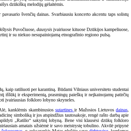
aišys dzūkiškų melodijų gėlaitėmis.
r pavasario švenčių dainas. Svarbiausiu koncerto akcentu taps solistų
kštysis
Puvočiuose,
dausysis
įvairiuose kituose Dzūkijos kampeliuose,
rtinį ir su niekuo nesupainiojamą etnografinio regiono pulsą.
kaip ratiliuoti per karantiną. Būdami Vilniaus universiteto studentai
antį iššūkį ir eksperimentą, prasmingų paieškų ir neįkainojamų patirčių
oti įvairiausias folkloro lobyno skryneles.
a Alė, kanklėmis skambinusios
sutartines
ir Mažosios Lietuvos
dainas
,
dicinę simboliką ir jos atspindžius tautosakoje, rengė rašto darbą apie
pildyti „Ratilio“ sakytinį lobyną. Bene visi klausėsi dzūkų folkloro
iriausiais amatais užsiėmė ir savo meistrystę tobulino. Akvilė pripynė
s
šukuosenas
, o auksarankis Matas plušėjo savo
dirbtuvėse
, kurdamas