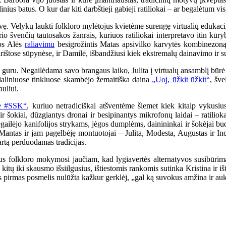
us batus. O kur dar kiti darbštieji gabieji ratiliokai – ar begalėtum vi
dvę. Velykų laukti folkloro mylėtojus kvietėme surengę virtualių edukac
rio švenčių tautosakos žanrais, kuriuos ratiliokai interpretavo itin kūry
os Alės
raliavimu
besigrožintis Matas apsivilko karvytės kombinezoną
parištose sūpynėse, ir Damilė, išbandžiusi kiek ekstremalų dainavimo ir 
guru. Negailėdama savo brangaus laiko, Julita į virtualų ansamblį būrė 
ialiniuose tinkluose skambėjo žemaitiška daina
„Uoj, ūžkit ūžkit“
, šv
uliui.
e #SSK“
, kuriuo netradiciškai atšventėme šiemet kiek kitaip vykusi
 šokiai, dūzgiantys dronai ir besipinantys mikrofonų laidai – ratiliokai 
ailėjo kanifolijos strykams, jėgos dumplėms, dainininkai ir šokėjai bu
antas ir jam pagelbėję montuotojai – Julita, Modesta, Augustas ir Indrė.
artą perduodamas tradicijas.
aus folkloro mokymosi jaučiam, kad lygiavertės alternatyvos susibūrim
 kitų iki skausmo išsiilgusius, ištiestomis rankomis sutinka Kristina ir i
 pirmas posmelis nulūžta kažkur gerklėj, „gal ką suvokus amžina ir aukš