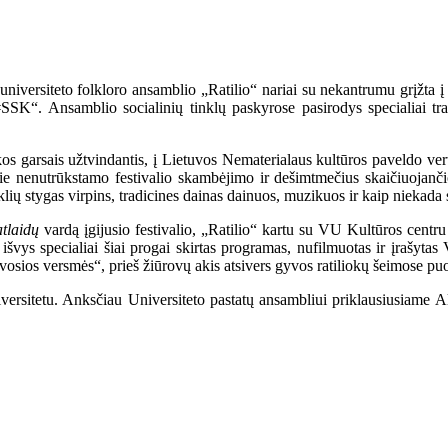
universiteto folkloro ansamblio „Ratilio“ nariai su nekantrumu grįžta į
e #SSK“. Ansamblio socialinių tinklų paskyrose pasirodys specialiai tr
s garsais užtvindantis, į Lietuvos Nematerialaus kultūros paveldo vert
prie nenutrūkstamo festivalio skambėjimo ir dešimtmečius skaičiuojanči
nklių stygas virpins, tradicines dainas dainuos, muzikuos ir kaip niekad
atlaidų
vardą įgijusio festivalio, „Ratilio“ kartu su VU Kultūros cent
vys specialiai šiai progai skirtas programas, nufilmuotas ir įrašytas 
gyvosios versmės“, prieš žiūrovų akis atsivers gyvos ratiliokų šeimose puo
iversitetu. Anksčiau Universiteto pastatų ansambliui priklausiusiame 