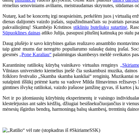
rėmelius senoviniams aviliams, meistraudamas skrynutes, siūdamas odini
Nutarę, kad be koncertų irgi neapsieisim, perkėlėm juos į virtualią er
dienas dalijomės vaizdo įrašais, supažindinančiais su įvairiais pavasa
pakvailiojimų! Skambėjo Kristinos
stiklinių buteliukų sutartinė
, Ras
Sūpuoklines dainas
atliko Julija, pasupusi pliušinį katinuką po stalu 
Daug plušėjo ir savo kūrybines galias realizavo ansamblio montavimo 
taip gimė mums dar neregėto populiarumo sulaukę dainų įrašai. Soc
giesmės
„Pone Karaliau“
palaimingas skambesys meldė sveikatos pasa
Karantininę ratiliokų kūrybą vainikavo virtualus renginys
„Skiriam
Vilniaus universiteto kiemelius įnešė čia suskambusi muzika, dainos ir
folkloro festivalio „Skamba skamba kankliai“ renginių. Muzikantai neg
sutalpinti iššūkį priėmė kartu su vadove Milda filmavimus režisavęs M
gimtines išvykę ratiliokai, vaizdo įrašuose įamžinę gyvas, iš kartos į k
Net ir po įdomiausių kūrybinių eksperimentų ir vaisingo individual
klestelėjusius ant salės kėdžių, džiugiai besišnekučiuojančius ir vienus
mėnesių išgirdus bendrą, harmoningą balsų skambesį, tremtinių dainos