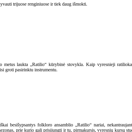
yvauti trijuose renginiuose ir tiek daug išmokti.
o metus laukta „Ratilio“ kūrybinė stovykla. Kaip vyresnieji ratilio
i groti pasirinktu instrumentu.
kai besišypsantys folkloro ansamblio „Ratilio“ nariai, nekantraujantys
sezonas, prie kurio gali prisijungti ir tu, pirmakursis, vyresnių kursų 