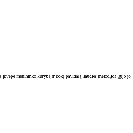
 įkvėpė menininko kūrybą ir kokį pavidalą liaudies melodijos įgijo jo