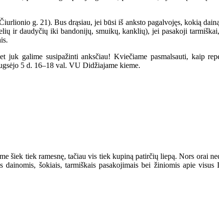
iurlionio g. 21). Bus drąsiau, jei būsi iš anksto pagalvojęs, kokią dain
ių ir daudyčių iki bandonijų, smuikų, kanklių), jei pasakoji tarmiškai,
is.
et juk galime susipažinti anksčiau! Kviečiame pasmalsauti, kaip repe
ugsėjo 5 d. 16–18 val. VU Didžiajame kieme.
jome šiek tiek ramesnę, tačiau vis tiek kupiną patirčių liepą. Nors orai 
s dainomis, šokiais, tarmiškais pasakojimais bei žiniomis apie visu