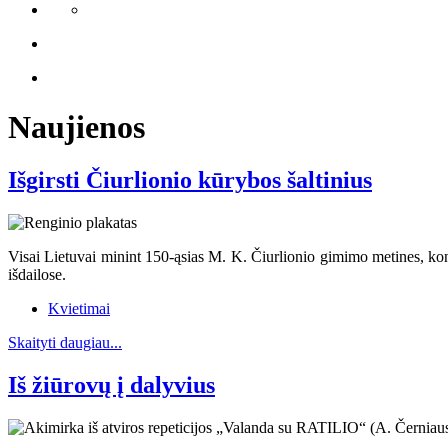
Naujienos
Išgirsti Čiurlionio kūrybos šaltinius
Visai Lietuvai minint 150-ąsias M. K. Čiurlionio gimimo metines, kon
išdailose.
Kvietimai
Skaityti daugiau...
Iš žiūrovų į dalyvius