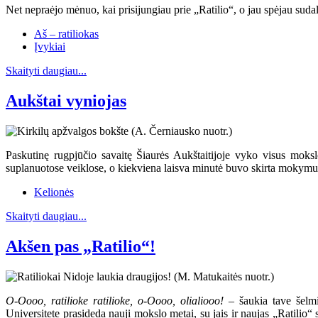
Net nepraėjo mėnuo, kai prisijungiau prie „Ratilio“, o jau spėjau sudal
Aš – ratiliokas
Įvykiai
Skaityti daugiau...
Aukštai vyniojas
Paskutinę rugpjūčio savaitę Šiaurės Aukštaitijoje vyko visus moksl
suplanuotose veiklose, o kiekviena laisva minutė buvo skirta mokymuis
Kelionės
Skaityti daugiau...
Akšen pas „Ratilio“!
O-Oooo, ratilioke ratilioke, o-Oooo, olialiooo!
– šaukia tave šelmiš
Universitete prasideda nauji mokslo metai, su jais ir naujas „Ratilio“ 