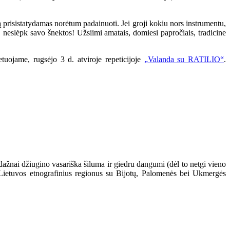
ą prisistatydamas norėtum padainuoti. Jei groji kokiu nors instrumentu,
 neslėpk savo šnektos! Užsiimi amatais, domiesi papročiais, tradicine
tuojame, rugsėjo 3 d. atviroje repeticijoje
„Valanda su RATILIO“
.
nedažnai džiugino vasariška šiluma ir giedru dangumi (dėl to netgi vieno
s Lietuvos etnografinius regionus su Bijotų, Palomenės bei Ukmergės