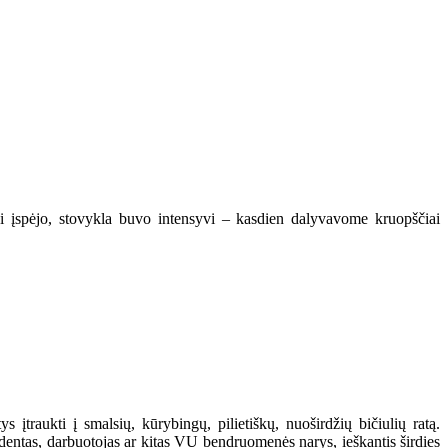
kai įspėjo, stovykla buvo intensyvi – kasdien dalyvavome kruopščiai
 įtraukti į smalsių, kūrybingų, pilietiškų, nuoširdžių bičiulių ratą.
studentas, darbuotojas ar kitas VU bendruomenės narys, ieškantis širdies