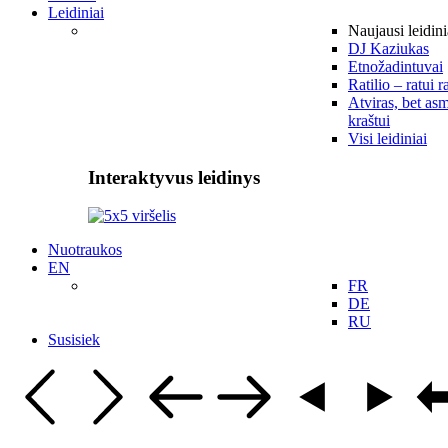
Leidiniai
Naujausi leidini
DJ Kaziukas
Etnožadintuvai
Ratilio – ratui r
Atviras, bet asm
kraštui
Visi leidiniai
Interaktyvus leidinys
Nuotraukos
EN
FR
DE
RU
Susisiek