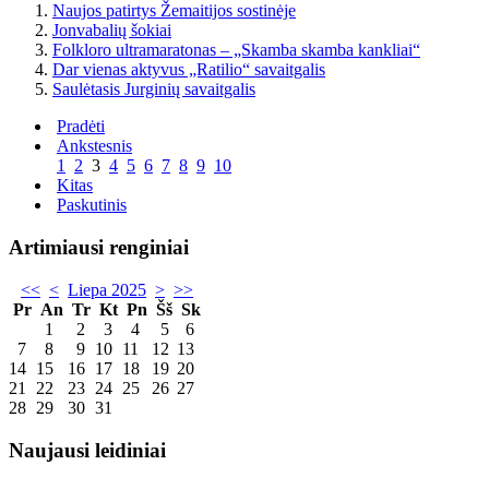
Naujos patirtys Žemaitijos sostinėje
Jonvabalių šokiai
Folkloro ultramaratonas – „Skamba skamba kankliai“
Dar vienas aktyvus „Ratilio“ savaitgalis
Saulėtasis Jurginių savaitgalis
Pradėti
Ankstesnis
1
2
3
4
5
6
7
8
9
10
Kitas
Paskutinis
Artimiausi renginiai
<<
<
Liepa 2025
>
>>
Pr
An
Tr
Kt
Pn
Šš
Sk
1
2
3
4
5
6
7
8
9
10
11
12
13
14
15
16
17
18
19
20
21
22
23
24
25
26
27
28
29
30
31
Naujausi leidiniai