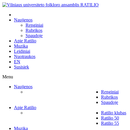
Naujienos
Renginiai
Rubrikos
Spaudoje
Apie Ratilio
Muzika
Leidiniai
Nuotraukos
EN
Susisiek
Menu
Naujienos
Renginiai
Rubrikos
Spaudoje
Apie Ratilio
Ratilio klubas
Ratilio 50
Ratilio 55
Muzika