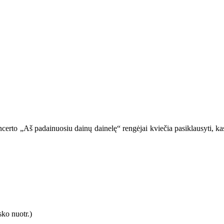
certo „Aš padainuosiu dainų dainelę“ rengėjai kviečia pasiklausyti, kas