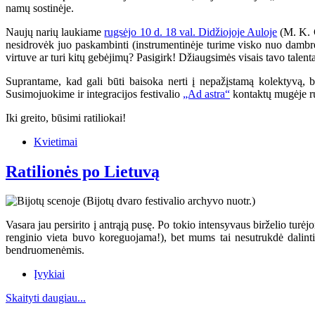
namų sostinėje.
Naujų narių laukiame
rugsėjo 10 d. 18 val. Didžiojoje Auloje
(M. K. Č
nesidrovėk juo paskambinti (instrumentinėje turime visko nuo dambrel
virtuve ar turi kitų gebėjimų? Pasigirk! Džiaugsimės visais tavo talenta
Suprantame, kad gali būti baisoka nerti į nepažįstamą kolektyvą, b
Susimojuokime ir integracijos festivalio
„Ad astra“
kontaktų mugėje r
Iki greito, būsimi ratiliokai!
Kvietimai
Ratilionės po Lietuvą
Vasara jau persirito į antrąją pusę. Po tokio intensyvaus birželio turė
renginio vieta buvo koreguojama!), bet mums tai nesutrukdė dalinti
bendruomenėmis.
Įvykiai
Skaityti daugiau...