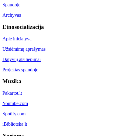
Spaudoje
Archyvas
Etnosocializacija
Apie iniciatyvą
Užsiėmimų aprašymas
Dalyvių atsiliepimai
Projektas spaudoje
Muzika
Pakartot.lt
Youtube.com
Spotify.com
iBiblioteka.lt
Nariams