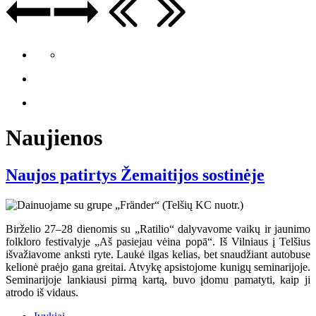
Naujienos
Naujos patirtys Žemaitijos sostinėje
Birželio 27–28 dienomis su „Ratilio“ dalyvavome vaikų ir jaunimo
folkloro festivalyje „Aš pasiejau vėina popā“. Iš Vilniaus į Telšius
išvažiavome anksti ryte. Laukė ilgas kelias, bet snaudžiant autobuse
kelionė praėjo gana greitai. Atvykę apsistojome kunigų seminarijoje.
Seminarijoje lankiausi pirmą kartą, buvo įdomu pamatyti, kaip ji
atrodo iš vidaus.