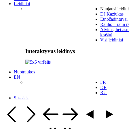
Leidiniai
Naujausi leidini
DJ Kaziukas
Etnožadintuvai
Ratilio – ratui r
Atviras, bet asm
kraštui
Visi leidiniai
Interaktyvus leidinys
Nuotraukos
EN
FR
DE
RU
Susisiek