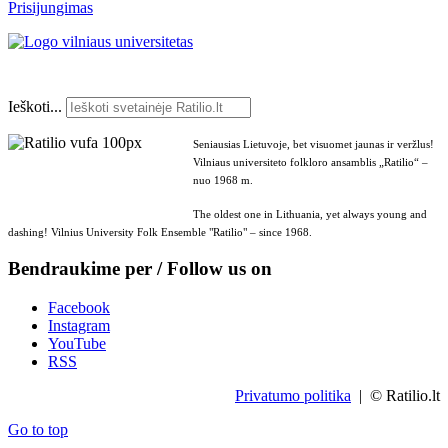
Prisijungimas
Ieškoti...
Seniausias Lietuvoje, bet visuomet jaunas ir veržlus!
Vilniaus universiteto folkloro ansamblis „Ratilio“ –
nuo 1968 m.
The oldest one in Lithuania, yet always young and
dashing! Vilnius University Folk Ensemble "Ratilio" – since 1968.
Bendraukime per / Follow us on
Facebook
Instagram
YouTube
RSS
Privatumo politika
| © Ratilio.lt
Go to top