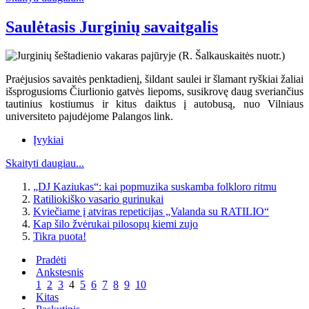
Saulėtasis Jurginių savaitgalis
Praėjusios savaitės penktadienį, šildant saulei ir šlamant ryškiai žaliai
išsprogusioms Čiurlionio gatvės liepoms, susikrovę daug sveriančius
tautinius kostiumus ir kitus daiktus į autobusą, nuo Vilniaus
universiteto pajudėjome Palangos link.
Įvykiai
Skaityti daugiau...
„DJ Kaziukas“: kai popmuzika suskamba folkloro ritmu
Ratiliokiško vasario gurinukai
Kviečiame į atviras repeticijas „Valanda su RATILIO“
Kap šilo žvėrukai pilosopų kiemi zujo
Tikra puota!
Pradėti
Ankstesnis
1
2
3
4
5
6
7
8
9
10
Kitas