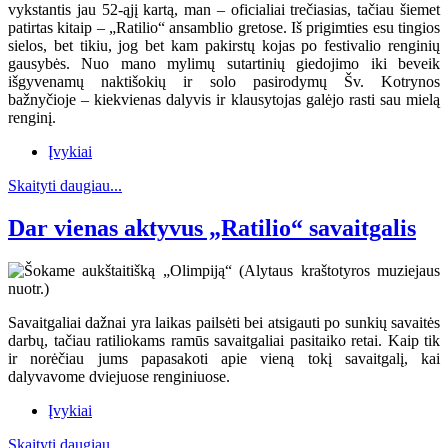
vykstantis jau 52-ąjį kartą, man – oficialiai trečiasias, tačiau šiemet
patirtas kitaip – „Ratilio“ ansamblio gretose. Iš prigimties esu tingios
sielos, bet tikiu, jog bet kam pakirstų kojas po festivalio renginių
gausybės. Nuo mano mylimų sutartinių giedojimo iki beveik
išgyvenamų naktišokių ir solo pasirodymų Šv. Kotrynos
bažnyčioje – kiekvienas dalyvis ir klausytojas galėjo rasti sau mielą
renginį.
Įvykiai
Skaityti daugiau...
Dar vienas aktyvus „Ratilio“ savaitgalis
Savaitgaliai dažnai yra laikas pailsėti bei atsigauti po sunkių savaitės
darbų, tačiau ratiliokams ramūs savaitgaliai pasitaiko retai. Kaip tik
ir norėčiau jums papasakoti apie vieną tokį savaitgalį, kai
dalyvavome dviejuose renginiuose.
Įvykiai
Skaityti daugiau...