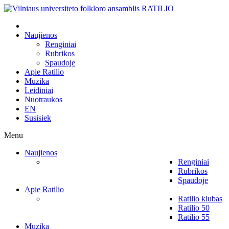
Naujienos
Renginiai
Rubrikos
Spaudoje
Apie Ratilio
Muzika
Leidiniai
Nuotraukos
EN
Susisiek
Menu
Naujienos
Renginiai
Rubrikos
Spaudoje
Apie Ratilio
Ratilio klubas
Ratilio 50
Ratilio 55
Muzika