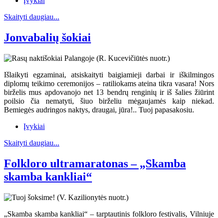
Įvykiai
Skaityti daugiau...
Jonvabalių šokiai
Išlaikyti egzaminai, atsiskaityti baigiamieji darbai ir iškilmingos
diplomų teikimo ceremonijos – ratiliokams ateina tikra vasara! Nors
birželis mus apdovanojo net 13 bendrų renginių ir iš šalies žiūrint
poilsio čia nematyti, šiuo birželiu mėgaujamės kaip niekad.
Bemiegės audringos naktys, draugai, jūra!.. Tuoj papasakosiu.
Įvykiai
Skaityti daugiau...
Folkloro ultramaratonas – „Skamba
skamba kankliai“
„Skamba skamba kankliai“ – tarptautinis folkloro festivalis, Vilniuje