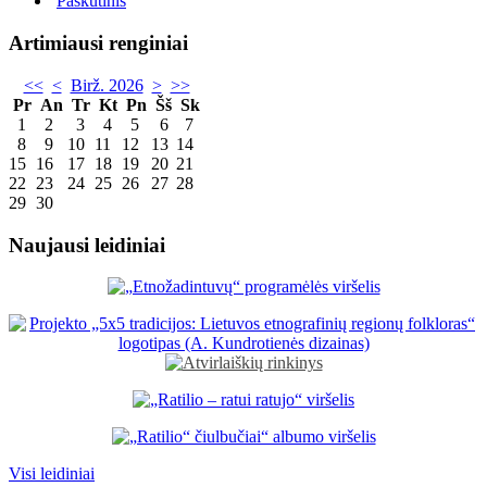
Paskutinis
Artimiausi renginiai
<<
<
Birž. 2026
>
>>
Pr
An
Tr
Kt
Pn
Šš
Sk
1
2
3
4
5
6
7
8
9
10
11
12
13
14
15
16
17
18
19
20
21
22
23
24
25
26
27
28
29
30
Naujausi leidiniai
Visi leidiniai