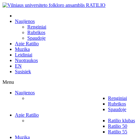
Naujienos
Renginiai
Rubrikos
Spaudoje
Apie Ratilio
Muzika
Leidiniai
Nuotraukos
EN
Susisiek
Menu
Naujienos
Renginiai
Rubrikos
Spaudoje
Apie Ratilio
Ratilio klubas
Ratilio 50
Ratilio 55
Muzika