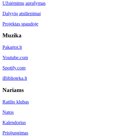
Užsiėmimų aprašymas
Dalyvių atsiliepimai
Projektas spaudoje
Muzika
Pakartot.lt
Youtube.com
Spotify.com
iBiblioteka.lt
Nariams
Ratilio klubas
Natos
Kalendorius
Prisijungimas