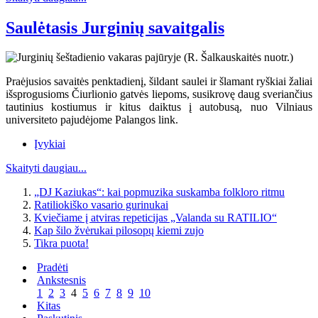
Saulėtasis Jurginių savaitgalis
Praėjusios savaitės penktadienį, šildant saulei ir šlamant ryškiai žaliai
išsprogusioms Čiurlionio gatvės liepoms, susikrovę daug sveriančius
tautinius kostiumus ir kitus daiktus į autobusą, nuo Vilniaus
universiteto pajudėjome Palangos link.
Įvykiai
Skaityti daugiau...
„DJ Kaziukas“: kai popmuzika suskamba folkloro ritmu
Ratiliokiško vasario gurinukai
Kviečiame į atviras repeticijas „Valanda su RATILIO“
Kap šilo žvėrukai pilosopų kiemi zujo
Tikra puota!
Pradėti
Ankstesnis
1
2
3
4
5
6
7
8
9
10
Kitas