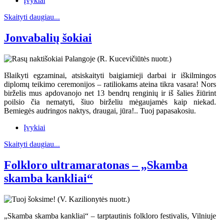
Įvykiai
Skaityti daugiau...
Jonvabalių šokiai
Išlaikyti egzaminai, atsiskaityti baigiamieji darbai ir iškilmingos
diplomų teikimo ceremonijos – ratiliokams ateina tikra vasara! Nors
birželis mus apdovanojo net 13 bendrų renginių ir iš šalies žiūrint
poilsio čia nematyti, šiuo birželiu mėgaujamės kaip niekad.
Bemiegės audringos naktys, draugai, jūra!.. Tuoj papasakosiu.
Įvykiai
Skaityti daugiau...
Folkloro ultramaratonas – „Skamba
skamba kankliai“
„Skamba skamba kankliai“ – tarptautinis folkloro festivalis, Vilniuje