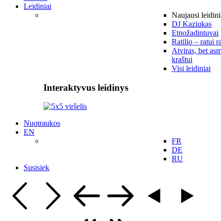
Leidiniai
Naujausi leidini
DJ Kaziukas
Etnožadintuvai
Ratilio – ratui r
Atviras, bet asm
kraštui
Visi leidiniai
Interaktyvus leidinys
Nuotraukos
EN
FR
DE
RU
Susisiek