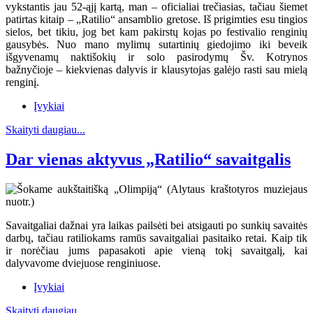
vykstantis jau 52-ąjį kartą, man – oficialiai trečiasias, tačiau šiemet
patirtas kitaip – „Ratilio“ ansamblio gretose. Iš prigimties esu tingios
sielos, bet tikiu, jog bet kam pakirstų kojas po festivalio renginių
gausybės. Nuo mano mylimų sutartinių giedojimo iki beveik
išgyvenamų naktišokių ir solo pasirodymų Šv. Kotrynos
bažnyčioje – kiekvienas dalyvis ir klausytojas galėjo rasti sau mielą
renginį.
Įvykiai
Skaityti daugiau...
Dar vienas aktyvus „Ratilio“ savaitgalis
Savaitgaliai dažnai yra laikas pailsėti bei atsigauti po sunkių savaitės
darbų, tačiau ratiliokams ramūs savaitgaliai pasitaiko retai. Kaip tik
ir norėčiau jums papasakoti apie vieną tokį savaitgalį, kai
dalyvavome dviejuose renginiuose.
Įvykiai
Skaityti daugiau...