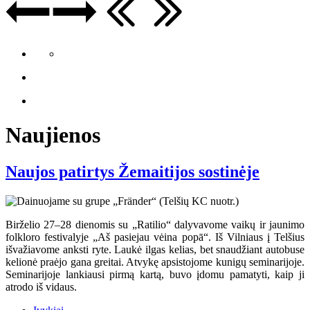
Naujienos
Naujos patirtys Žemaitijos sostinėje
Birželio 27–28 dienomis su „Ratilio“ dalyvavome vaikų ir jaunimo
folkloro festivalyje „Aš pasiejau vėina popā“. Iš Vilniaus į Telšius
išvažiavome anksti ryte. Laukė ilgas kelias, bet snaudžiant autobuse
kelionė praėjo gana greitai. Atvykę apsistojome kunigų seminarijoje.
Seminarijoje lankiausi pirmą kartą, buvo įdomu pamatyti, kaip ji
atrodo iš vidaus.