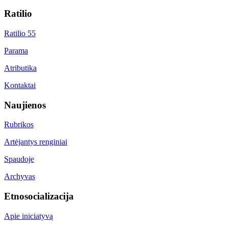
Ratilio
Ratilio 55
Parama
Atributika
Kontaktai
Naujienos
Rubrikos
Artėjantys renginiai
Spaudoje
Archyvas
Etnosocializacija
Apie iniciatyvą