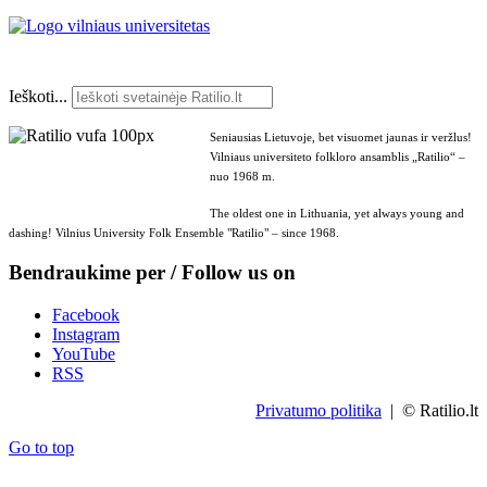
Ieškoti...
Seniausias Lietuvoje, bet visuomet jaunas ir veržlus!
Vilniaus universiteto folkloro ansamblis „Ratilio“ –
nuo 1968 m.
The oldest one in Lithuania, yet always young and
dashing! Vilnius University Folk Ensemble "Ratilio" – since 1968.
Bendraukime per / Follow us on
Facebook
Instagram
YouTube
RSS
Privatumo politika
| © Ratilio.lt
Go to top