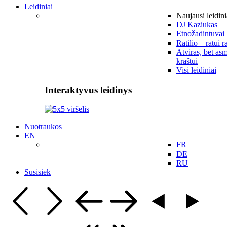
Leidiniai
Naujausi leidini
DJ Kaziukas
Etnožadintuvai
Ratilio – ratui r
Atviras, bet asm
kraštui
Visi leidiniai
Interaktyvus leidinys
Nuotraukos
EN
FR
DE
RU
Susisiek