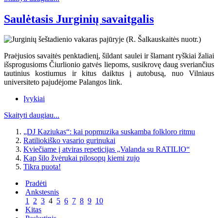
Saulėtasis Jurginių savaitgalis
Praėjusios savaitės penktadienį, šildant saulei ir šlamant ryškiai žaliai
išsprogusioms Čiurlionio gatvės liepoms, susikrovę daug sveriančius
tautinius kostiumus ir kitus daiktus į autobusą, nuo Vilniaus
universiteto pajudėjome Palangos link.
Įvykiai
Skaityti daugiau...
„DJ Kaziukas“: kai popmuzika suskamba folkloro ritmu
Ratiliokiško vasario gurinukai
Kviečiame į atviras repeticijas „Valanda su RATILIO“
Kap šilo žvėrukai pilosopų kiemi zujo
Tikra puota!
Pradėti
Ankstesnis
1
2
3
4
5
6
7
8
9
10
Kitas