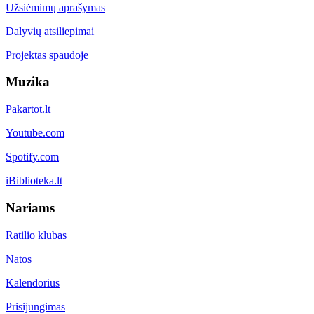
Užsiėmimų aprašymas
Dalyvių atsiliepimai
Projektas spaudoje
Muzika
Pakartot.lt
Youtube.com
Spotify.com
iBiblioteka.lt
Nariams
Ratilio klubas
Natos
Kalendorius
Prisijungimas