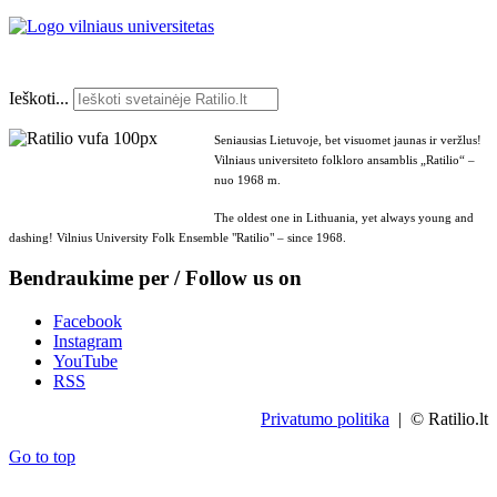
Ieškoti...
Seniausias Lietuvoje, bet visuomet jaunas ir veržlus!
Vilniaus universiteto folkloro ansamblis „Ratilio“ –
nuo 1968 m.
The oldest one in Lithuania, yet always young and
dashing! Vilnius University Folk Ensemble "Ratilio" – since 1968.
Bendraukime per / Follow us on
Facebook
Instagram
YouTube
RSS
Privatumo politika
| © Ratilio.lt
Go to top