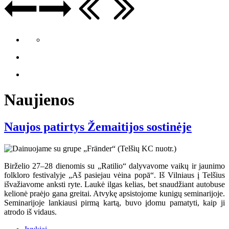
Naujienos
Naujos patirtys Žemaitijos sostinėje
Birželio 27–28 dienomis su „Ratilio“ dalyvavome vaikų ir jaunimo
folkloro festivalyje „Aš pasiejau vėina popā“. Iš Vilniaus į Telšius
išvažiavome anksti ryte. Laukė ilgas kelias, bet snaudžiant autobuse
kelionė praėjo gana greitai. Atvykę apsistojome kunigų seminarijoje.
Seminarijoje lankiausi pirmą kartą, buvo įdomu pamatyti, kaip ji
atrodo iš vidaus.