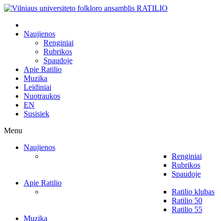
Naujienos
Renginiai
Rubrikos
Spaudoje
Apie Ratilio
Muzika
Leidiniai
Nuotraukos
EN
Susisiek
Menu
Naujienos
Renginiai
Rubrikos
Spaudoje
Apie Ratilio
Ratilio klubas
Ratilio 50
Ratilio 55
Muzika