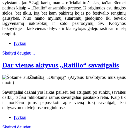
vykstantis jau 52-ąjį kartą, man – oficialiai trečiasias, tačiau šiemet
patirtas kitaip – „Ratilio“ ansamblio gretose. Iš prigimties esu tingios
sielos, bet tikiu, jog bet kam pakirstų kojas po festivalio renginių
gausybės. Nuo mano mylimų sutartinių giedojimo iki beveik
išgyvenamų naktišokių ir solo pasirodymų Šv. Kotrynos
bažnyčioje – kiekvienas dalyvis ir klausytojas galėjo rasti sau mielą
renginį.
Įvykiai
Skaityti daugiau...
Dar vienas aktyvus „Ratilio“ savaitgalis
Savaitgaliai dažnai yra laikas pailsėti bei atsigauti po sunkių savaitės
darbų, tačiau ratiliokams ramūs savaitgaliai pasitaiko retai. Kaip tik
ir norėčiau jums papasakoti apie vieną tokį savaitgalį, kai
dalyvavome dviejuose renginiuose.
Įvykiai
Skaityti daugiau...