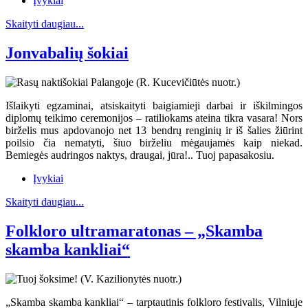
Įvykiai
Skaityti daugiau...
Jonvabalių šokiai
Išlaikyti egzaminai, atsiskaityti baigiamieji darbai ir iškilmingos
diplomų teikimo ceremonijos – ratiliokams ateina tikra vasara! Nors
birželis mus apdovanojo net 13 bendrų renginių ir iš šalies žiūrint
poilsio čia nematyti, šiuo birželiu mėgaujamės kaip niekad.
Bemiegės audringos naktys, draugai, jūra!.. Tuoj papasakosiu.
Įvykiai
Skaityti daugiau...
Folkloro ultramaratonas – „Skamba
skamba kankliai“
„Skamba skamba kankliai“ – tarptautinis folkloro festivalis, Vilniuje