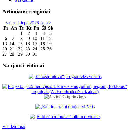
Paskutinis
Artimiausi renginiai
<<
<
Liepa 2026
>
>>
Pr
An
Tr
Kt
Pn
Šš
Sk
1
2
3
4
5
6
7
8
9
10
11
12
13
14
15
16
17
18
19
20
21
22
23
24
25
26
27
28
29
30
31
Naujausi leidiniai
Visi leidiniai