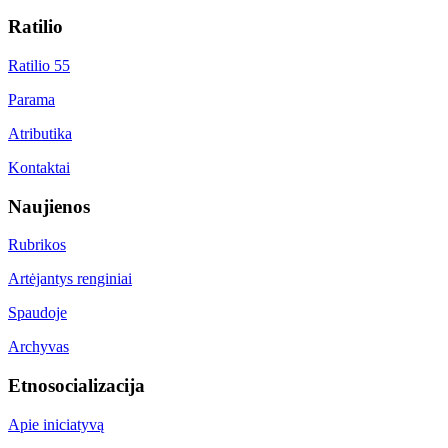
Ratilio
Ratilio 55
Parama
Atributika
Kontaktai
Naujienos
Rubrikos
Artėjantys renginiai
Spaudoje
Archyvas
Etnosocializacija
Apie iniciatyvą