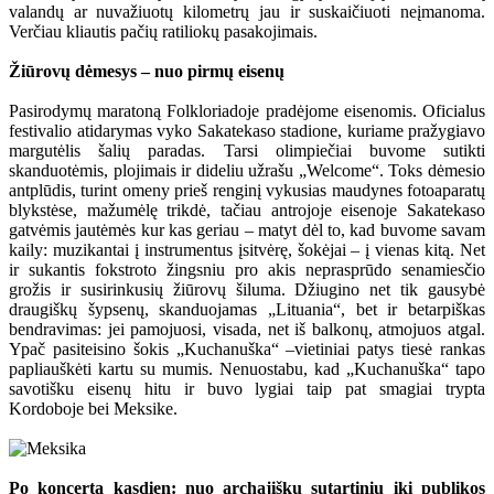
valandų ar nuvažiuotų kilometrų jau ir suskaičiuoti neįmanoma.
Verčiau kliautis pačių ratiliokų pasakojimais.
Žiūrovų dėmesys – nuo pirmų eisenų
Pasirodymų maratoną Folkloriadoje pradėjome eisenomis. Oficialus
festivalio atidarymas vyko Sakatekaso stadione, kuriame pražygiavo
margutėlis šalių paradas. Tarsi olimpiečiai buvome sutikti
skanduotėmis, plojimais ir dideliu užrašu „Welcome“. Toks dėmesio
antplūdis, turint omeny prieš renginį vykusias maudynes fotoaparatų
blykstėse, mažumėlę trikdė, tačiau antrojoje eisenoje Sakatekaso
gatvėmis jautėmės kur kas geriau – matyt dėl to, kad buvome savam
kaily: muzikantai į instrumentus įsitvėrę, šokėjai – į vienas kitą. Net
ir sukantis fokstroto žingsniu pro akis neprasprūdo senamiesčio
grožis ir susirinkusių žiūrovų šiluma. Džiugino net tik gausybė
draugiškų šypsenų, skanduojamas „Lituania“, bet ir betarpiškas
bendravimas: jei pamojuosi, visada, net iš balkonų, atmojuos atgal.
Ypač pasiteisino šokis „Kuchanuška“ –vietiniai patys tiesė rankas
papliauškėti kartu su mumis. Nenuostabu, kad „Kuchanuška“ tapo
savotišku eisenų hitu ir buvo lygiai taip pat smagiai trypta
Kordoboje bei Meksike.
Po koncertą kasdien: nuo archajiškų sutartinių iki publikos