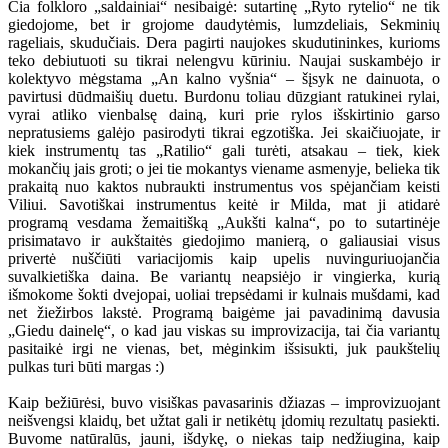
Čia folkloro „saldainiai“ nesibaigė: sutartinę „Ryto rytelio“ ne tik
giedojome, bet ir grojome daudytėmis, lumzdeliais, Sekminių
rageliais, skudučiais. Dera pagirti naujokes skudutininkes, kurioms
teko debiutuoti su tikrai nelengvu kūriniu. Naujai suskambėjo ir
kolektyvo mėgstama „An kalno vyšnia“ – šįsyk ne dainuota, o
pavirtusi dūdmaišių duetu. Burdonu toliau dūzgiant ratukinei rylai,
vyrai atliko vienbalsę dainą, kuri prie rylos išskirtinio garso
nepratusiems galėjo pasirodyti tikrai egzotiška. Jei skaičiuojate, ir
kiek instrumentų tas „Ratilio“ gali turėti, atsakau – tiek, kiek
mokančių jais groti; o jei tie mokantys viename asmenyje, belieka tik
prakaitą nuo kaktos nubraukti instrumentus vos spėjančiam keisti
Viliui. Savotiškai instrumentus keitė ir Milda, mat ji atidarė
programą vesdama žemaitišką „Aukšti kalna“, po to sutartinėje
prisimatavo ir aukštaitės giedojimo manierą, o galiausiai visus
privertė nuščiūti variacijomis kaip upelis nuvinguriuojančia
suvalkietiška daina. Be variantų neapsiėjo ir vingierka, kurią
išmokome šokti dvejopai, uoliai trepsėdami ir kulnais mušdami, kad
net žiežirbos lakstė. Programą baigėme jai pavadinimą davusia
„Giedu dainelę“, o kad jau viskas su improvizacija, tai čia variantų
pasitaikė irgi ne vienas, bet, mėginkim išsisukti, juk paukštelių
pulkas turi būti margas :)
Kaip bežiūrėsi, buvo visiškas pavasarinis džiazas – improvizuojant
neišvengsi klaidų, bet užtat gali ir netikėtų įdomių rezultatų pasiekti.
Buvome natūralūs, jauni, išdykę, o niekas taip nedžiugina, kaip