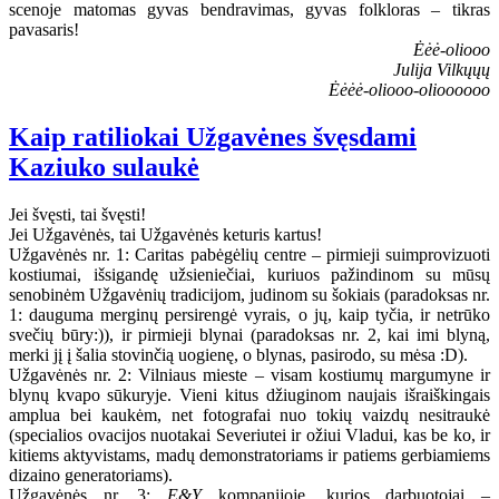
scenoje matomas gyvas bendravimas, gyvas folkloras – tikras
pavasaris!
Ėėė-oliooo
Julija Vilkųųų
Ėėėė-oliooo-olioooooo
Kaip ratiliokai Užgavėnes švęsdami
Kaziuko sulaukė
Jei švęsti, tai švęsti!
Jei Užgavėnės, tai Užgavėnės keturis kartus!
Užgavėnės nr. 1: Caritas pabėgėlių centre – pirmieji suimprovizuoti
kostiumai, išsigandę užsieniečiai, kuriuos pažindinom su mūsų
senobinėm Užgavėnių tradicijom, judinom su šokiais (paradoksas nr.
1: dauguma merginų persirengė vyrais, o jų, kaip tyčia, ir netrūko
svečių būry:)), ir pirmieji blynai (paradoksas nr. 2, kai imi blyną,
merki jį į šalia stovinčią uogienę, o blynas, pasirodo, su mėsa :D).
Užgavėnės nr. 2: Vilniaus mieste – visam kostiumų margumyne ir
blynų kvapo sūkuryje. Vieni kitus džiuginom naujais išraiškingais
amplua bei kaukėm, net fotografai nuo tokių vaizdų nesitraukė
(specialios ovacijos nuotakai Severiutei ir ožiui Vladui, kas be ko, ir
kitiems aktyvistams, madų demonstratoriams ir patiems gerbiamiems
dizaino generatoriams).
Užgavėnės nr. 3:
E&Y
kompanijoje, kurios darbuotojai –