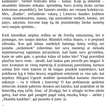
kankliams“. Šiemet festivalio tema – kalnai. Kaip ją atskleisti –
ansamblio išmonės reikalas: sprendimų buvo įvairių (koks savitas
kiekvienas ansamblis!), bet žaismės netrūko nei vienam kolektyvui.
Mes, „Ratilio“, trečiadienio vakarą į Lietuvos liaudies kultūros
centrą susirinkusiems, manau, irgi pasirodėme netikėti, kitokie, net
patys, sakytum, buvome kaip ką tik prasiskleidęs žiedas nustebę
savo naujais aprėdais...
Kiek kitoniškas amplua reiškia ne tik šviežią entuziazmą, bet ir
pastangas, nes naujus dalykus išbandyti reikia drąsos, o ir perprasti
užtrunka. Kas gali labiau sutrikdyti balsingą dainų vedėją nei
pastaba „nedainuok“ (oliavimas turi savą manierą) ar niekada
nepiemenavusį raginimas įsivaizduoti, kad šauki savo gyvulėlius,
kurie ne salės gale, o gerokai toliau už kalno kito? Visgi pravėdinti
plaučius buvo verta – atrodė, kad laukas pats įsiveržė pro langus! Ir
nors kvatojom ne vieną repeticiją iš įvairiausių paerzinimų, kuriuos
solistai žėrė vieni kitiems (ir tik baigus prunkšti toptelėdavo, kad
pokštuose lyg ir būna tiesos), negalėjom nekrizenti su visa sale, kai
tarpdury išdygusi Ugnytė atsidūrė spontaniškai kuriamo oliavimo
taikinyje – va ir vėluok į koncertą! O kas perklausoje apskritai
nebuvote, leiskite pabersiu druskos ant žaizdos, kad praleidote ne tik
lietuvišką repą (ačiū, Aine, už įžvalgą), bet ir ožragio
techno
(dedu
galvą, kad retas gali pasigirti pagal tokią muziką šokęs – ateikit į
„Skamba kanklius“, gal pasiseks ir jums :)).