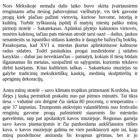
Nors Meksikoje nemaža dalis laiko buvo skirta įvairiausiems
renginiams arba tiesiog pabuvojimui viešbutyje, vis tiek gavome
progų kiek plačiau pažinti vietovių, kuriose buvome, istoriją ir
kultūrą. Turbūt ryškiausią įspūdį iš matytų miestų paliko mūsų
pirmoji stotelė – Sakatekasas. Aplinkui plytėjo kalnuotos vietovės,
nusėtos kaktusų, tačiau pats miestas atrodė tarsi oazė – dailus, jaukus
senamiestis su ispaniško stiliaus katedra ir daugybe bažnyčių bokštų.
Pasakojama, kad XVI a. miestas įkurtas aplinkiniuose kalnuose
radus sidabro. Todėl pasitaikius progai nusileidome į sidabro
kasyklas – dabar jau neveikiančias – pamatyti, kokiais iš tiesų būdais
išgaunamas šis metalas, susipažinti su sąlygomis, kuriomis tekdavo
dirbti kasėjams. Kitas kultūrinis taškas – Sakatekaso muziejus su
galybe tradicinių meksikietiškų kaukių, medinių skulptūrėlių ir
apeiginių dekoracijų.
Antra mūsų stotelė – savo klimatu tropikus primenanti Kordoba, kur
išėjęs į lauką permirksti prakaitu nuo pat pirmos minutės. Tai tikra
tiesa – vidutinė oro drėgmė čia siekia 80 procentų, o temperatūra –
apie 37 laipsnius. Trumpomis atokvėpio valandėlėmis nuo festivalio
renginių gavome progą pašmirinėti siauromis šio miestelio
gatvelėmis, taip pat apsilankyti kavos muziejuje. Regionas garsėja
savo kavos plantacijomis ir čia parduodama aukščiausios rūšies
kava, o kavos muziejuje galima ne vien pasiklausyti apie tai, kaip
mūsų puodeliuose atsiranda šis kvapnus gėrimas, bet ir jo