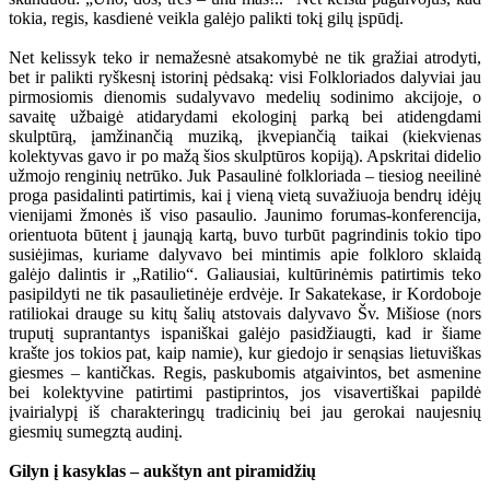
tokia, regis, kasdienė veikla galėjo palikti tokį gilų įspūdį.
Net kelissyk teko ir nemažesnė atsakomybė ne tik gražiai atrodyti,
bet ir palikti ryškesnį istorinį pėdsaką: visi Folkloriados dalyviai jau
pirmosiomis dienomis sudalyvavo medelių sodinimo akcijoje, o
savaitę užbaigė atidarydami ekologinį parką bei atidengdami
skulptūrą, įamžinančią muziką, įkvepiančią taikai (kiekvienas
kolektyvas gavo ir po mažą šios skulptūros kopiją). Apskritai didelio
užmojo renginių netrūko. Juk Pasaulinė folkloriada – tiesiog neeilinė
proga pasidalinti patirtimis, kai į vieną vietą suvažiuoja bendrų idėjų
vienijami žmonės iš viso pasaulio. Jaunimo forumas-konferencija,
orientuota būtent į jaunąją kartą, buvo turbūt pagrindinis tokio tipo
susiėjimas, kuriame dalyvavo bei mintimis apie folkloro sklaidą
galėjo dalintis ir „Ratilio“. Galiausiai, kultūrinėmis patirtimis teko
pasipildyti ne tik pasaulietinėje erdvėje. Ir Sakatekase, ir Kordoboje
ratiliokai drauge su kitų šalių atstovais dalyvavo Šv. Mišiose (nors
truputį suprantantys ispaniškai galėjo pasidžiaugti, kad ir šiame
krašte jos tokios pat, kaip namie), kur giedojo ir senąsias lietuviškas
giesmes – kantičkas. Regis, paskubomis atgaivintos, bet asmenine
bei kolektyvine patirtimi pastiprintos, jos visavertiškai papildė
įvairialypį iš charakteringų tradicinių bei jau gerokai naujesnių
giesmių sumegztą audinį.
Gilyn į kasyklas – aukštyn ant piramidžių