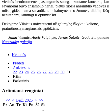
vietinės bendruomenės pastangomis suorganizuotame koncerte, kur
savanoriai buvo ansamblio nariai, pietus ruošia ansamblio vadovės ir
mūsų gidės mama su anūkais ir kaimynėm, o žmonės, didelių lėšų
neturėdami, laimingi ir optimistiški.
Dėkojame Vilniaus universitetui už galimybę išvykti į kelionę,
praturtinusią margiausiais įspūdžiais.
Julija Vilkaitė, Adelė Vaiginytė, Jūratė Šutaitė, Goda Sungailaitė
Nuotraukų galerija
Kelionės
Pradėti
Ankstesnis
22
23
24
25
26
27
28
29
30
31
Kitas
Paskutinis
Artimiausi renginiai
<<
<
Birž. 2025
>
>>
Pr
An
Tr
Kt
Pn
Šš
Sk
1