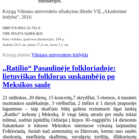
ministerijos.
Knygą Vilniaus universiteto užsakymu išleido VšĮ „Akademinė
leidyba“, 2016.
ISBN 978-9955-33-701-0
UDK 391(474.5)(084) Ri31
Kieti viršeliai, spalvotos iliustracijos, 104 p.
Aukštis 24,5 cm, plotis 17,4 cm, storis 1,1 cm.
Knygą platina
Vilniaus universiteto leidykla
„Ratilio“ Pasaulinėje folkloriadoje:
lietuviškas folkloras suskambėjo po
Meksikos saule
21 ratiliokas, 20 dienų, 15 koncertų,7 skrydžiai, 5 eisenos, 4 masinės
nuotraukos saulėkaitoje, 3 viešbučiai, 2 mišios ir 1 dusyk prapuolęs
lagaminas – taip skaičiais būtų galima reziumuoti ilgai lauktą
„Ratilio“ kelionę į Meksiką. Ir visgi faktų atrodo per maža tokiai
tolimai, sodriai įspūdžių Odisėjai į liepos 30–rugpjūčio 14 dienomis
Sakatekase ir kituose Meksikos miestuose vykusią tarptautinę
Folkloriadą. Juolab kad asmenukių su žiūrovais, kremo nuo saulės
sluoksnių, marškinių skalbimų, suvalgytų tortilijų, išlūkuriuotų