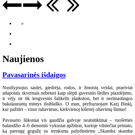
Naujienos
Pavasarinės išdaigos
Nusišypsojus saulei, giedrėja, rodos, ir žmonių veidai, praeiviai
atlapotais skvernais nebeturi kaip slėpti guvesnio širdies plazdėjimo,
ir vėjy ne tik lengvesnis šalikėlis plaikstosi, bet ir nerimastingos
bakalaurantų mintys išsiblaško. O man, perfrazuojant Kazį Binkį,
kur pažiūri – visur raliavimas, kiekvienoj kišenėj oliavimų šimtas!
Pavasario šūksniai vis gaudžia galvoje neatsitiktinai – ruošėmės
balandžio 4–6 dienomis vykusiai apžiūrai, kurioje vilniečiai pristato,
ką parengę gegužę su trenksmu palydintiems „Skamba skamba