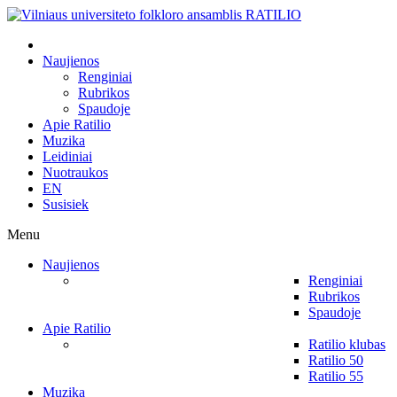
Naujienos
Renginiai
Rubrikos
Spaudoje
Apie Ratilio
Muzika
Leidiniai
Nuotraukos
EN
Susisiek
Menu
Naujienos
Renginiai
Rubrikos
Spaudoje
Apie Ratilio
Ratilio klubas
Ratilio 50
Ratilio 55
Muzika