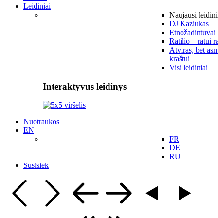
Leidiniai
Naujausi leidini
DJ Kaziukas
Etnožadintuvai
Ratilio – ratui r
Atviras, bet asm
kraštui
Visi leidiniai
Interaktyvus leidinys
Nuotraukos
EN
FR
DE
RU
Susisiek