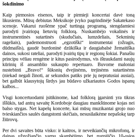
šokdinimo
Kaip pirmosios eisenos, taip ir pirmieji koncertai davė toną
likusiems. Mūsų debiutas Meksikoje įvyko pagrindinėje Sakatekaso
scenoje. Vakarui ruošėme ypač turtingą programą, stengdamiesi
parodyti įvairiopą lietuvių folklorą. Nuskambėjo vokalinės ir
instrumentinės sutartinės (skudučiais, lumzdeliais, Sekminių
rageliais), pademonstruoti „egzotiški“ instrumentai (ožragis,
dūdmaišis), gaudė burdoninė dzūkiška ir daugiabalsė žemaitiška
dainos, sukosi rateliai, parodyti įvairių tipų ir regionų šokiai. Panašiu
principu vėliau rengėme ir kitus pasirodymus, vis ištraukdami naujų
kūrinių iš ansamblio sukaupto repertuaro. Buvome maloniai
nustebinti „Bravo!“ šūksnių dvejinėms, trejinėms sutartinėms
(niekad negali žinoti, ar sekundos patiks prie jų nepratusiai ausiai),
bet galbūt klausytojų širdys jau būdavo užkariautos Godos ispanų
kalbos...
Visgi koncertuodami įsitikinome, kad folklorą įgarsinti yra tikras
iššūkis, tad antrą savaitę Kordoboje daugiau mankštinome kojas nei
balso stygas. Net kapelų koncerte, kai mūsų muzikantai grojo nuo
tvieskiančios saulės dangstomi skėčiais, nesusilaikėme nepašokę tarp
žiūrovų.
Per dvi savaites būta visko: ir kaitros, ir neveikiančių mikrofonų, ir
dainas užgožiančio varpų skambėjimo, bet rugpjūčio 10-osios