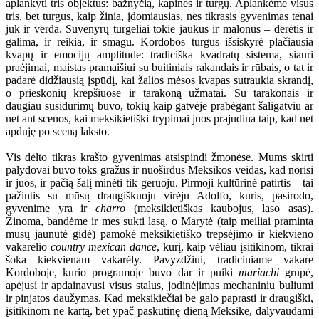
aplankyti tris objektus: bažnyčią, kapines ir turgų. Aplankėme visus
tris, bet turgus, kaip žinia, įdomiausias, nes tikrasis gyvenimas tenai
juk ir verda. Suvenyrų turgeliai tokie jaukūs ir malonūs
–
derėtis ir
galima, ir reikia, ir smagu. Kordobos turgus išsiskyrė plačiausia
kvapų ir emocijų amplitude: tradiciška kvadratų sistema, siauri
praėjimai, maistas pramaišiui su buitiniais rakandais ir rūbais, o tat ir
padarė didžiausią įspūdį, kai žalios mėsos kvapas sutraukia skrandį,
o prieskonių krepšiuose ir tarakoną užmatai. Su tarakonais ir
daugiau susidūrimų buvo, tokių kaip gatvėje prabėgant šaligatviu ar
net ant scenos, kai meksikietiški trypimai juos prajudina taip, kad net
apduję po sceną laksto.
Vis dėlto tikras krašto gyvenimas atsispindi žmonėse. Mums skirti
palydovai buvo toks gražus ir nuoširdus Meksikos veidas, kad norisi
ir juos, ir pačią šalį minėti tik geruoju. Pirmoji kultūrinė patirtis – tai
pažintis su mūsų draugiškuoju virėju Adolfo, kuris, pasirodo,
gyvenime yra ir
charro
(meksikietiškas kaubojus, laso asas).
Žinoma, bandėme ir mes sukti lasą, o Marytė (taip meiliai praminta
mūsų jaunutė gidė) pamokė meksikietiško trepsėjimo ir kiekvieno
vakarėlio
country mexican dance
, kurį, kaip vėliau įsitikinom, tikrai
šoka kiekvienam vakarėly. Pavyzdžiui, tradiciniame vakare
Kordoboje, kurio programoje buvo dar ir puiki
mariachi
grupė,
apėjusi ir apdainavusi visus stalus, jodinėjimas mechaniniu buliumi
ir pinjatos daužymas. Kad meksikiečiai be galo paprasti ir draugiški,
įsitikinom ne kartą, bet ypač paskutinę dieną Meksike, dalyvaudami