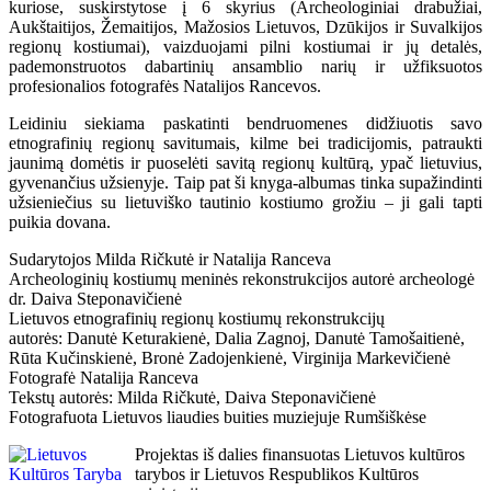
kuriose, suskirstytose į 6 skyrius (Archeologiniai drabužiai,
Aukštaitijos, Žemaitijos, Mažosios Lietuvos, Dzūkijos ir Suvalkijos
regionų kostiumai), vaizduojami pilni kostiumai ir jų detalės,
pademonstruotos dabartinių ansamblio narių ir užfiksuotos
profesionalios fotografės Natalijos Rancevos.
Leidiniu siekiama paskatinti bendruomenes didžiuotis savo
etnografinių regionų savitumais, kilme bei tradicijomis, patraukti
jaunimą domėtis ir puoselėti savitą regionų kultūrą, ypač lietuvius,
gyvenančius užsienyje. Taip pat ši knyga-albumas tinka supažindinti
užsieniečius su lietuviško tautinio kostiumo grožiu – ji gali tapti
puikia dovana.
Sudarytojos Milda Ričkutė ir Natalija Ranceva
Archeologinių kostiumų meninės rekonstrukcijos autorė archeologė
dr. Daiva Steponavičienė
Lietuvos etnografinių regionų kostiumų rekonstrukcijų
autorės: Danutė Keturakienė, Dalia Zagnoj, Danutė Tamošaitienė,
Rūta Kučinskienė, Bronė Zadojenkienė, Virginija Markevičienė
Fotografė Natalija Ranceva
Tekstų autorės: Milda Ričkutė, Daiva Steponavičienė
Fotografuota Lietuvos liaudies buities muziejuje Rumšiškėse
Projektas iš dalies finansuotas Lietuvos kultūros
tarybos ir Lietuvos Respublikos Kultūros