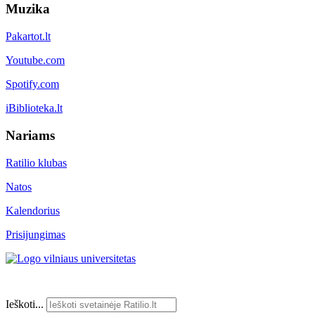
Muzika
Pakartot.lt
Youtube.com
Spotify.com
iBiblioteka.lt
Nariams
Ratilio klubas
Natos
Kalendorius
Prisijungimas
Ieškoti...