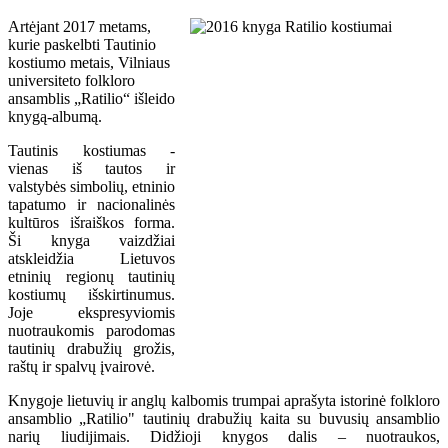
Artėjant 2017 metams,
kurie paskelbti Tautinio
kostiumo metais, Vilniaus
universiteto folkloro
ansamblis „Ratilio“ išleido
knygą-albumą.
Tautinis kostiumas -
vienas iš tautos ir
valstybės simbolių, etninio
tapatumo ir nacionalinės
kultūros išraiškos forma.
Ši knyga vaizdžiai
atskleidžia Lietuvos
etninių regionų tautinių
kostiumų išskirtinumus.
Joje ekspresyviomis
nuotraukomis parodomas
tautinių drabužių grožis,
raštų ir spalvų įvairovė.
Knygoje lietuvių ir anglų kalbomis trumpai aprašyta istorinė folkloro
ansamblio „Ratilio" tautinių drabužių kaita su buvusių ansamblio
narių liudijimais. Didžioji knygos dalis – nuotraukos,