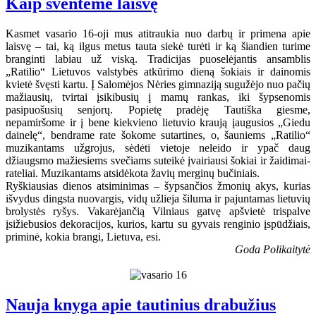
Kaip šventėme laisvę
Kasmet vasario 16-oji mus atitraukia nuo darbų ir primena apie
laisvę – tai, ką ilgus metus tauta siekė turėti ir ką šiandien turime
branginti labiau už viską. Tradicijas puoselėjantis ansamblis
„Ratilio“ Lietuvos valstybės atkūrimo dieną šokiais ir dainomis
kvietė švęsti kartu. Į Salomėjos Nėries gimnaziją sugužėjo nuo pačių
mažiausių, tvirtai įsikibusių į mamų rankas, iki šypsenomis
pasipuošusių senjorų. Popietę pradėję Tautiška giesme,
nepamiršome ir į bene kiekvieno lietuvio kraują įaugusios „Giedu
dainelę“, bendrame rate šokome sutartines, o, šauniems „Ratilio“
muzikantams užgrojus, sėdėti vietoje neleido ir ypač daug
džiaugsmo mažiesiems svečiams suteikė įvairiausi šokiai ir žaidimai-
rateliai. Muzikantams atsidėkota žavių merginų bučiniais.
Ryškiausias dienos atsiminimas – šypsančios žmonių akys, kurias
išvydus dingsta nuovargis, vidų užlieja šiluma ir pajuntamas lietuvių
brolystės ryšys. Vakarėjančią Vilniaus gatvę apšvietė trispalve
įsižiebusios dekoracijos, kurios, kartu su gyvais renginio įspūdžiais,
priminė, kokia brangi, Lietuva, esi.
Goda Polikaitytė
Nauja knyga apie tautinius drabužius