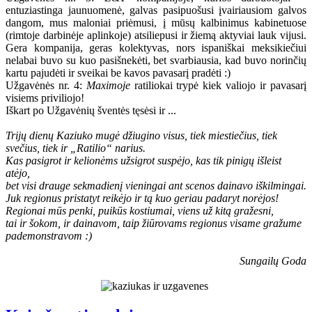
entuziastinga jaunuomenė, galvas pasipuošusi įvairiausiom galvos
dangom, mus maloniai priėmusi, į mūsų kalbinimus kabinetuose
(rimtoje darbinėje aplinkoje) atsiliepusi ir žiemą aktyviai lauk vijusi.
Gera kompanija, geras kolektyvas, nors ispaniškai meksikiečiui
nelabai buvo su kuo pasišnekėti, bet svarbiausia, kad buvo norinčių
kartu pajudėti ir sveikai be kavos pavasarį pradėti :)
Užgavėnės nr. 4:
Maximoje
ratiliokai trypė kiek valiojo ir pavasarį
visiems priviliojo!
Iškart po Užgavėnių šventės tęsėsi ir ...
Trijų dienų Kaziuko mugė džiugino visus, tiek miestiečius, tiek
svečius, tiek ir „Ratilio“ narius.
Kas pasigrot ir kelionėms užsigrot suspėjo, kas tik pinigų išleist
atėjo,
bet visi drauge sekmadienį vieningai ant scenos dainavo iškilmingai.
Juk regionus pristatyt reikėjo ir tą kuo geriau padaryt norėjos!
Regionai mūs penki, puikūs kostiumai, viens už kitą gražesni,
tai ir šokom, ir dainavom, taip žiūrovams regionus visame gražume
pademonstravom :)
Sungailų Goda