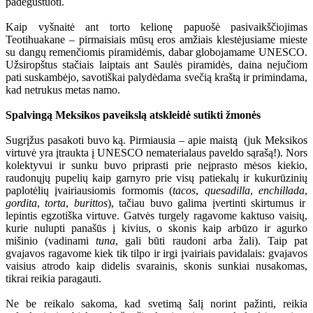
padegustuoti.
Kaip vyšnaitė ant torto kelionę papuošė pasivaikščiojimas
Teotihuakane – pirmaisiais mūsų eros amžiais klestėjusiame mieste
su dangų remenčiomis piramidėmis, dabar globojamame UNESCO.
Užsiropštus stačiais laiptais ant Saulės piramidės, daina nejučiom
pati suskambėjo, savotiškai palydėdama svečią kraštą ir primindama,
kad netrukus metas namo.
Spalvingą Meksikos paveikslą atskleidė sutikti žmonės
Sugrįžus pasakoti buvo ką. Pirmiausia – apie maistą (juk Meksikos
virtuvė yra įtraukta į UNESCO nematerialaus paveldo sąrašą!). Nors
kolektyvui ir sunku buvo priprasti prie neįprasto mėsos kiekio,
raudonųjų pupelių kaip garnyro prie visų patiekalų ir kukurūzinių
paplotėlių įvairiausiomis formomis (
tacos
,
quesadilla
,
enchillada
,
gordita
,
torta
,
burittos
), tačiau buvo galima įvertinti skirtumus ir
lepintis egzotiška virtuve. Gatvės turgely ragavome kaktuso vaisių,
kurie nulupti panašūs į kivius, o skonis kaip arbūzo ir agurko
mišinio (vadinami
tuna
, gali būti raudoni arba žali). Taip pat
gvajavos ragavome kiek tik tilpo ir irgi įvairiais pavidalais: gvajavos
vaisius atrodo kaip didelis svarainis, skonis sunkiai nusakomas,
tikrai reikia paragauti.
Ne be reikalo sakoma, kad svetimą šalį norint pažinti, reikia