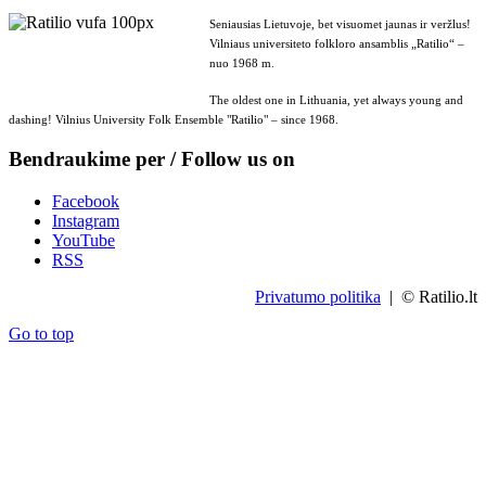
Seniausias Lietuvoje, bet visuomet jaunas ir veržlus!
Vilniaus universiteto folkloro ansamblis „Ratilio“ –
nuo 1968 m.
The oldest one in Lithuania, yet always young and
dashing! Vilnius University Folk Ensemble "Ratilio" – since 1968.
Bendraukime per / Follow us on
Facebook
Instagram
YouTube
RSS
Privatumo politika
| © Ratilio.lt
Go to top