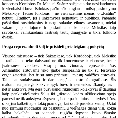
koncertas Kordobos Dr. Manuel Suárez salėje atpirko nesklandumus
ir vienbalsiai buvo išrinktas pačiu sėkmingiausiu mūsų pasirodymu
Meksikoje. Tačiau folkloras – ne vien sceninis menas, o „Ratilio“
nebūtų „Ratilio“, jei į linksmybes neįtrauktų ir publikos. Pabandę
pašokdinti susirinkusius ir netgi sulaukę eilutės savanorių, mielai
vakaronę pakartojome ir paskutiniame koncerte Meksike, taip
savotiškai vainikuodami festivalį tautų draugyste ir tikra folkloro
dvasia.
Proga reprezentuoti šalį ir prisidėti prie teigiamų pokyčių
Visuose miestuose – tiek Sakatekase, tiek Kordoboje, tiek Meksike
– ratiliokams teko dalyvauti ne tik koncertuose ir eisenose, bet ir
įvairesnėse veiklose. Visų pirma, žinoma, reprezentacinėse.
Ansamblio atstovams teko garbė susipažinti ne tik su festivalio
organizatoriais, bet ir su mus priėmusių miestų valdžios atstovais.
Taip pat sudalyvauta ir dar neregėto masto fotografijose. Šis
malonumas-pareiga kiekvienąsyk buvo ir nemenkas išbandymas –
net ir ankstyvą rytą gerą pusvalandį rikiuojami kolektyvai iš daugiau
kaip penkiasdešimties šalių iki „tikrojo“ kadro užfiksavimo spėjo
pamesti ne tik ankstyvas šypsenas, bet ir paskutinius kantrybės lašus,
o ką jau kalbėti apie tokią pramogą, kai saulė pasiekia zenitą! Užtat
nuo pirmųjų nuotraukų iki paskutiniųjų viešnagės dienų visi, kokia
kalba bekalbėtų, su vienodai rūgščia šypsena buvo išmokę
skanduoti: „Uno, dos, tres – una mas!..“ Net keista pagalvojus, kad