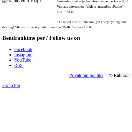
Seniausias Lietuvoje, bet visuomet jaunas ir veržlus!
Vilniaus universiteto folkloro ansamblis „Ratilio“ –
nuo 1968 m.
The oldest one in Lithuania, yet always young and
dashing! Vilnius University Folk Ensemble "Ratilio" – since 1968.
Bendraukime per / Follow us on
Facebook
Instagram
YouTube
RSS
Privatumo politika
| © Ratilio.lt
Go to top