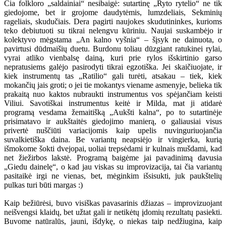
Čia folkloro „saldainiai“ nesibaigė: sutartinę „Ryto rytelio“ ne tik
giedojome, bet ir grojome daudytėmis, lumzdeliais, Sekminių
rageliais, skudučiais. Dera pagirti naujokes skudutininkes, kurioms
teko debiutuoti su tikrai nelengvu kūriniu. Naujai suskambėjo ir
kolektyvo mėgstama „An kalno vyšnia“ – šįsyk ne dainuota, o
pavirtusi dūdmaišių duetu. Burdonu toliau dūzgiant ratukinei rylai,
vyrai atliko vienbalsę dainą, kuri prie rylos išskirtinio garso
nepratusiems galėjo pasirodyti tikrai egzotiška. Jei skaičiuojate, ir
kiek instrumentų tas „Ratilio“ gali turėti, atsakau – tiek, kiek
mokančių jais groti; o jei tie mokantys viename asmenyje, belieka tik
prakaitą nuo kaktos nubraukti instrumentus vos spėjančiam keisti
Viliui. Savotiškai instrumentus keitė ir Milda, mat ji atidarė
programą vesdama žemaitišką „Aukšti kalna“, po to sutartinėje
prisimatavo ir aukštaitės giedojimo manierą, o galiausiai visus
privertė nuščiūti variacijomis kaip upelis nuvinguriuojančia
suvalkietiška daina. Be variantų neapsiėjo ir vingierka, kurią
išmokome šokti dvejopai, uoliai trepsėdami ir kulnais mušdami, kad
net žiežirbos lakstė. Programą baigėme jai pavadinimą davusia
„Giedu dainelę“, o kad jau viskas su improvizacija, tai čia variantų
pasitaikė irgi ne vienas, bet, mėginkim išsisukti, juk paukštelių
pulkas turi būti margas :)
Kaip bežiūrėsi, buvo visiškas pavasarinis džiazas – improvizuojant
neišvengsi klaidų, bet užtat gali ir netikėtų įdomių rezultatų pasiekti.
Buvome natūralūs, jauni, išdykę, o niekas taip nedžiugina, kaip