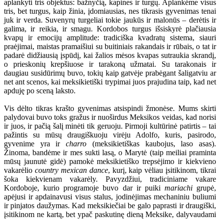
aplankyti tris objektus: bažnyčią, kapines ir turgų. Aplankėme visus
tris, bet turgus, kaip žinia, įdomiausias, nes tikrasis gyvenimas tenai
juk ir verda. Suvenyrų turgeliai tokie jaukūs ir malonūs
–
derėtis ir
galima, ir reikia, ir smagu. Kordobos turgus išsiskyrė plačiausia
kvapų ir emocijų amplitude: tradiciška kvadratų sistema, siauri
praėjimai, maistas pramaišiui su buitiniais rakandais ir rūbais, o tat ir
padarė didžiausią įspūdį, kai žalios mėsos kvapas sutraukia skrandį,
o prieskonių krepšiuose ir tarakoną užmatai. Su tarakonais ir
daugiau susidūrimų buvo, tokių kaip gatvėje prabėgant šaligatviu ar
net ant scenos, kai meksikietiški trypimai juos prajudina taip, kad net
apduję po sceną laksto.
Vis dėlto tikras krašto gyvenimas atsispindi žmonėse. Mums skirti
palydovai buvo toks gražus ir nuoširdus Meksikos veidas, kad norisi
ir juos, ir pačią šalį minėti tik geruoju. Pirmoji kultūrinė patirtis – tai
pažintis su mūsų draugiškuoju virėju Adolfo, kuris, pasirodo,
gyvenime yra ir
charro
(meksikietiškas kaubojus, laso asas).
Žinoma, bandėme ir mes sukti lasą, o Marytė (taip meiliai praminta
mūsų jaunutė gidė) pamokė meksikietiško trepsėjimo ir kiekvieno
vakarėlio
country mexican dance
, kurį, kaip vėliau įsitikinom, tikrai
šoka kiekvienam vakarėly. Pavyzdžiui, tradiciniame vakare
Kordoboje, kurio programoje buvo dar ir puiki
mariachi
grupė,
apėjusi ir apdainavusi visus stalus, jodinėjimas mechaniniu buliumi
ir pinjatos daužymas. Kad meksikiečiai be galo paprasti ir draugiški,
įsitikinom ne kartą, bet ypač paskutinę dieną Meksike, dalyvaudami