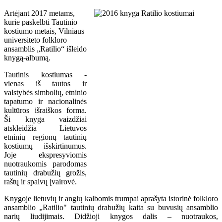
Artėjant 2017 metams,
kurie paskelbti Tautinio
kostiumo metais, Vilniaus
universiteto folkloro
ansamblis „Ratilio“ išleido
knygą-albumą.
Tautinis kostiumas -
vienas iš tautos ir
valstybės simbolių, etninio
tapatumo ir nacionalinės
kultūros išraiškos forma.
Ši knyga vaizdžiai
atskleidžia Lietuvos
etninių regionų tautinių
kostiumų išskirtinumus.
Joje ekspresyviomis
nuotraukomis parodomas
tautinių drabužių grožis,
raštų ir spalvų įvairovė.
Knygoje lietuvių ir anglų kalbomis trumpai aprašyta istorinė folkloro
ansamblio „Ratilio" tautinių drabužių kaita su buvusių ansamblio
narių liudijimais. Didžioji knygos dalis – nuotraukos,