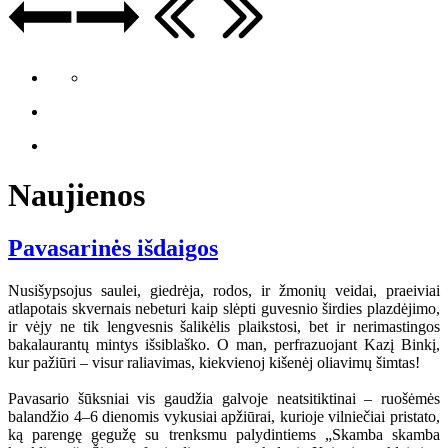
Naujienos
Pavasarinės išdaigos
Nusišypsojus saulei, giedrėja, rodos, ir žmonių veidai, praeiviai
atlapotais skvernais nebeturi kaip slėpti guvesnio širdies plazdėjimo,
ir vėjy ne tik lengvesnis šalikėlis plaikstosi, bet ir nerimastingos
bakalaurantų mintys išsiblaško. O man, perfrazuojant Kazį Binkį,
kur pažiūri – visur raliavimas, kiekvienoj kišenėj oliavimų šimtas!
Pavasario šūksniai vis gaudžia galvoje neatsitiktinai – ruošėmės
balandžio 4–6 dienomis vykusiai apžiūrai, kurioje vilniečiai pristato,
ką parengę gegužę su trenksmu palydintiems „Skamba skamba