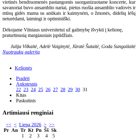
vietinės bendruomenės pastangomis suorganizuotame koncerte, kur
savanoriai buvo ansamblio nariai, pietus ruošia ansamblio vadovės ir
mūsų gidės mama su anūkais ir kaimynėm, o žmonės, didelių lėšų
neturėdami, laimingi ir optimistiški.
Dėkojame Vilniaus universitetui už galimybę išvykti į kelionę,
praturtinusią margiausiais įspūdžiais.
Julija Vilkaitė, Adelė Vaiginytė, Jūratė Šutaitė, Goda Sungailaitė
Nuotraukų galerija
Kelionės
Pradėti
Ankstesnis
22
23
24
25
26
27
28
29
30
31
Kitas
Paskutinis
Artimiausi renginiai
<<
<
Liepa 2026
>
>>
Pr
An
Tr
Kt
Pn
Šš
Sk
1
2
3
4
5