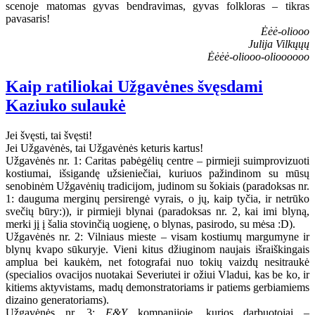
scenoje matomas gyvas bendravimas, gyvas folkloras – tikras
pavasaris!
Ėėė-oliooo
Julija Vilkųųų
Ėėėė-oliooo-olioooooo
Kaip ratiliokai Užgavėnes švęsdami
Kaziuko sulaukė
Jei švęsti, tai švęsti!
Jei Užgavėnės, tai Užgavėnės keturis kartus!
Užgavėnės nr. 1: Caritas pabėgėlių centre – pirmieji suimprovizuoti
kostiumai, išsigandę užsieniečiai, kuriuos pažindinom su mūsų
senobinėm Užgavėnių tradicijom, judinom su šokiais (paradoksas nr.
1: dauguma merginų persirengė vyrais, o jų, kaip tyčia, ir netrūko
svečių būry:)), ir pirmieji blynai (paradoksas nr. 2, kai imi blyną,
merki jį į šalia stovinčią uogienę, o blynas, pasirodo, su mėsa :D).
Užgavėnės nr. 2: Vilniaus mieste – visam kostiumų margumyne ir
blynų kvapo sūkuryje. Vieni kitus džiuginom naujais išraiškingais
amplua bei kaukėm, net fotografai nuo tokių vaizdų nesitraukė
(specialios ovacijos nuotakai Severiutei ir ožiui Vladui, kas be ko, ir
kitiems aktyvistams, madų demonstratoriams ir patiems gerbiamiems
dizaino generatoriams).
Užgavėnės nr. 3:
E&Y
kompanijoje, kurios darbuotojai –