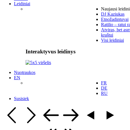
Leidiniai
Naujausi leidini
DJ Kaziukas
Etnožadintuvai
Ratilio – ratui r
Atviras, bet asm
kraštui
Visi leidiniai
Interaktyvus leidinys
Nuotraukos
EN
FR
DE
RU
Susisiek