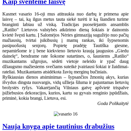
Kaip šventėme laisvę
Kasmet vasario 16-oji mus atitraukia nuo darbų ir primena apie
laisvę – tai, ką ilgus metus tauta siekė turėti ir ką šiandien turime
branginti labiau už viską. Tradicijas puoselėjantis ansamblis
„Ratilio“ Lietuvos valstybės atkūrimo dieną šokiais ir dainomis
kvietė švęsti kartu. Į Salomėjos Nėries gimnaziją sugužėjo nuo pačių
mažiausių, tvirtai įsikibusių į mamų rankas, iki šypsenomis
pasipuošusių senjorų. Popietę pradėję Tautiška giesme,
nepamiršome ir į bene kiekvieno lietuvio kraują įaugusios „Giedu
dainelę“, bendrame rate šokome sutartines, o, šauniems „Ratilio“
muzikantams užgrojus, sėdėti vietoje neleido ir ypač daug
džiaugsmo mažiesiems svečiams suteikė įvairiausi šokiai ir žaidimai-
rateliai. Muzikantams atsidėkota žavių merginų bučiniais.
Ryškiausias dienos atsiminimas – šypsančios žmonių akys, kurias
išvydus dingsta nuovargis, vidų užlieja šiluma ir pajuntamas lietuvių
brolystės ryšys. Vakarėjančią Vilniaus gatvę apšvietė trispalve
įsižiebusios dekoracijos, kurios, kartu su gyvais renginio įspūdžiais,
priminė, kokia brangi, Lietuva, esi.
Goda Polikaitytė
Nauja knyga apie tautinius drabužius