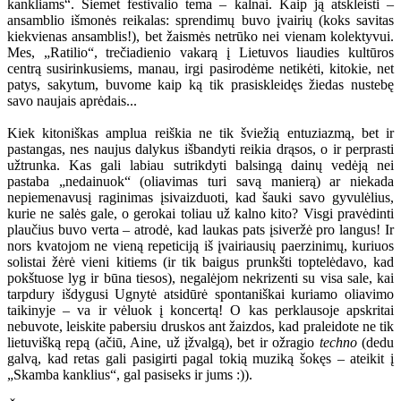
kankliams“. Šiemet festivalio tema – kalnai. Kaip ją atskleisti –
ansamblio išmonės reikalas: sprendimų buvo įvairių (koks savitas
kiekvienas ansamblis!), bet žaismės netrūko nei vienam kolektyvui.
Mes, „Ratilio“, trečiadienio vakarą į Lietuvos liaudies kultūros
centrą susirinkusiems, manau, irgi pasirodėme netikėti, kitokie, net
patys, sakytum, buvome kaip ką tik prasiskleidęs žiedas nustebę
savo naujais aprėdais...
Kiek kitoniškas amplua reiškia ne tik šviežią entuziazmą, bet ir
pastangas, nes naujus dalykus išbandyti reikia drąsos, o ir perprasti
užtrunka. Kas gali labiau sutrikdyti balsingą dainų vedėją nei
pastaba „nedainuok“ (oliavimas turi savą manierą) ar niekada
nepiemenavusį raginimas įsivaizduoti, kad šauki savo gyvulėlius,
kurie ne salės gale, o gerokai toliau už kalno kito? Visgi pravėdinti
plaučius buvo verta – atrodė, kad laukas pats įsiveržė pro langus! Ir
nors kvatojom ne vieną repeticiją iš įvairiausių paerzinimų, kuriuos
solistai žėrė vieni kitiems (ir tik baigus prunkšti toptelėdavo, kad
pokštuose lyg ir būna tiesos), negalėjom nekrizenti su visa sale, kai
tarpdury išdygusi Ugnytė atsidūrė spontaniškai kuriamo oliavimo
taikinyje – va ir vėluok į koncertą! O kas perklausoje apskritai
nebuvote, leiskite pabersiu druskos ant žaizdos, kad praleidote ne tik
lietuvišką repą (ačiū, Aine, už įžvalgą), bet ir ožragio
techno
(dedu
galvą, kad retas gali pasigirti pagal tokią muziką šokęs – ateikit į
„Skamba kanklius“, gal pasiseks ir jums :)).