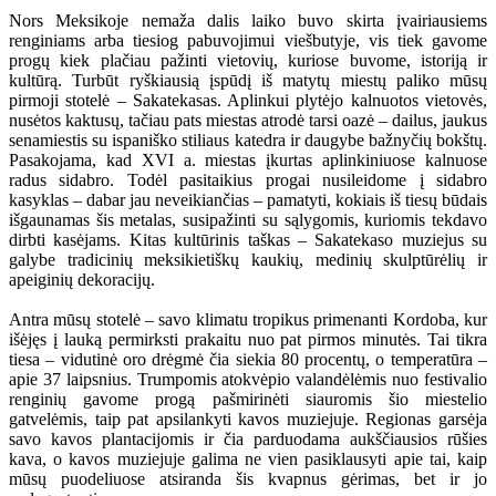
Nors Meksikoje nemaža dalis laiko buvo skirta įvairiausiems
renginiams arba tiesiog pabuvojimui viešbutyje, vis tiek gavome
progų kiek plačiau pažinti vietovių, kuriose buvome, istoriją ir
kultūrą. Turbūt ryškiausią įspūdį iš matytų miestų paliko mūsų
pirmoji stotelė – Sakatekasas. Aplinkui plytėjo kalnuotos vietovės,
nusėtos kaktusų, tačiau pats miestas atrodė tarsi oazė – dailus, jaukus
senamiestis su ispaniško stiliaus katedra ir daugybe bažnyčių bokštų.
Pasakojama, kad XVI a. miestas įkurtas aplinkiniuose kalnuose
radus sidabro. Todėl pasitaikius progai nusileidome į sidabro
kasyklas – dabar jau neveikiančias – pamatyti, kokiais iš tiesų būdais
išgaunamas šis metalas, susipažinti su sąlygomis, kuriomis tekdavo
dirbti kasėjams. Kitas kultūrinis taškas – Sakatekaso muziejus su
galybe tradicinių meksikietiškų kaukių, medinių skulptūrėlių ir
apeiginių dekoracijų.
Antra mūsų stotelė – savo klimatu tropikus primenanti Kordoba, kur
išėjęs į lauką permirksti prakaitu nuo pat pirmos minutės. Tai tikra
tiesa – vidutinė oro drėgmė čia siekia 80 procentų, o temperatūra –
apie 37 laipsnius. Trumpomis atokvėpio valandėlėmis nuo festivalio
renginių gavome progą pašmirinėti siauromis šio miestelio
gatvelėmis, taip pat apsilankyti kavos muziejuje. Regionas garsėja
savo kavos plantacijomis ir čia parduodama aukščiausios rūšies
kava, o kavos muziejuje galima ne vien pasiklausyti apie tai, kaip
mūsų puodeliuose atsiranda šis kvapnus gėrimas, bet ir jo