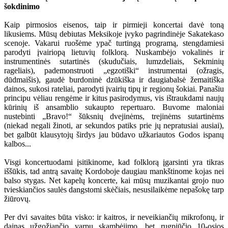
šokdinimo
Kaip pirmosios eisenos, taip ir pirmieji koncertai davė toną
likusiems. Mūsų debiutas Meksikoje įvyko pagrindinėje Sakatekaso
scenoje. Vakarui ruošėme ypač turtingą programą, stengdamiesi
parodyti įvairiopą lietuvių folklorą. Nuskambėjo vokalinės ir
instrumentinės sutartinės (skudučiais, lumzdeliais, Sekminių
rageliais), pademonstruoti „egzotiški“ instrumentai (ožragis,
dūdmaišis), gaudė burdoninė dzūkiška ir daugiabalsė žemaitiška
dainos, sukosi rateliai, parodyti įvairių tipų ir regionų šokiai. Panašiu
principu vėliau rengėme ir kitus pasirodymus, vis ištraukdami naujų
kūrinių iš ansamblio sukaupto repertuaro. Buvome maloniai
nustebinti „Bravo!“ šūksnių dvejinėms, trejinėms sutartinėms
(niekad negali žinoti, ar sekundos patiks prie jų nepratusiai ausiai),
bet galbūt klausytojų širdys jau būdavo užkariautos Godos ispanų
kalbos...
Visgi koncertuodami įsitikinome, kad folklorą įgarsinti yra tikras
iššūkis, tad antrą savaitę Kordoboje daugiau mankštinome kojas nei
balso stygas. Net kapelų koncerte, kai mūsų muzikantai grojo nuo
tvieskiančios saulės dangstomi skėčiais, nesusilaikėme nepašokę tarp
žiūrovų.
Per dvi savaites būta visko: ir kaitros, ir neveikiančių mikrofonų, ir
dainas užgožiančio varpų skambėjimo, bet rugpjūčio 10-osios