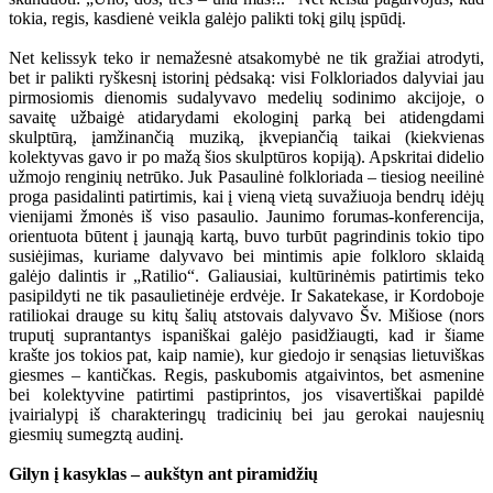
tokia, regis, kasdienė veikla galėjo palikti tokį gilų įspūdį.
Net kelissyk teko ir nemažesnė atsakomybė ne tik gražiai atrodyti,
bet ir palikti ryškesnį istorinį pėdsaką: visi Folkloriados dalyviai jau
pirmosiomis dienomis sudalyvavo medelių sodinimo akcijoje, o
savaitę užbaigė atidarydami ekologinį parką bei atidengdami
skulptūrą, įamžinančią muziką, įkvepiančią taikai (kiekvienas
kolektyvas gavo ir po mažą šios skulptūros kopiją). Apskritai didelio
užmojo renginių netrūko. Juk Pasaulinė folkloriada – tiesiog neeilinė
proga pasidalinti patirtimis, kai į vieną vietą suvažiuoja bendrų idėjų
vienijami žmonės iš viso pasaulio. Jaunimo forumas-konferencija,
orientuota būtent į jaunąją kartą, buvo turbūt pagrindinis tokio tipo
susiėjimas, kuriame dalyvavo bei mintimis apie folkloro sklaidą
galėjo dalintis ir „Ratilio“. Galiausiai, kultūrinėmis patirtimis teko
pasipildyti ne tik pasaulietinėje erdvėje. Ir Sakatekase, ir Kordoboje
ratiliokai drauge su kitų šalių atstovais dalyvavo Šv. Mišiose (nors
truputį suprantantys ispaniškai galėjo pasidžiaugti, kad ir šiame
krašte jos tokios pat, kaip namie), kur giedojo ir senąsias lietuviškas
giesmes – kantičkas. Regis, paskubomis atgaivintos, bet asmenine
bei kolektyvine patirtimi pastiprintos, jos visavertiškai papildė
įvairialypį iš charakteringų tradicinių bei jau gerokai naujesnių
giesmių sumegztą audinį.
Gilyn į kasyklas – aukštyn ant piramidžių