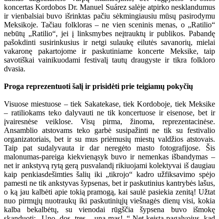
koncertas Kordobos Dr. Manuel Suárez salėje atpirko nesklandumus
ir vienbalsiai buvo išrinktas pačiu sėkmingiausiu mūsų pasirodymu
Meksikoje. Tačiau folkloras – ne vien sceninis menas, o „Ratilio“
nebūtų „Ratilio“, jei į linksmybes neįtrauktų ir publikos. Pabandę
pašokdinti susirinkusius ir netgi sulaukę eilutės savanorių, mielai
vakaronę pakartojome ir paskutiniame koncerte Meksike, taip
savotiškai vainikuodami festivalį tautų draugyste ir tikra folkloro
dvasia.
Proga reprezentuoti šalį ir prisidėti prie teigiamų pokyčių
Visuose miestuose – tiek Sakatekase, tiek Kordoboje, tiek Meksike
– ratiliokams teko dalyvauti ne tik koncertuose ir eisenose, bet ir
įvairesnėse veiklose. Visų pirma, žinoma, reprezentacinėse.
Ansamblio atstovams teko garbė susipažinti ne tik su festivalio
organizatoriais, bet ir su mus priėmusių miestų valdžios atstovais.
Taip pat sudalyvauta ir dar neregėto masto fotografijose. Šis
malonumas-pareiga kiekvienąsyk buvo ir nemenkas išbandymas –
net ir ankstyvą rytą gerą pusvalandį rikiuojami kolektyvai iš daugiau
kaip penkiasdešimties šalių iki „tikrojo“ kadro užfiksavimo spėjo
pamesti ne tik ankstyvas šypsenas, bet ir paskutinius kantrybės lašus,
o ką jau kalbėti apie tokią pramogą, kai saulė pasiekia zenitą! Užtat
nuo pirmųjų nuotraukų iki paskutiniųjų viešnagės dienų visi, kokia
kalba bekalbėtų, su vienodai rūgščia šypsena buvo išmokę
skanduoti: „Uno, dos, tres – una mas!..“ Net keista pagalvojus, kad