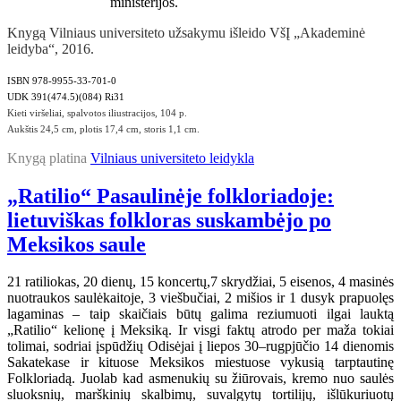
ministerijos.
Knygą Vilniaus universiteto užsakymu išleido VšĮ „Akademinė
leidyba“, 2016.
ISBN 978-9955-33-701-0
UDK 391(474.5)(084) Ri31
Kieti viršeliai, spalvotos iliustracijos, 104 p.
Aukštis 24,5 cm, plotis 17,4 cm, storis 1,1 cm.
Knygą platina
Vilniaus universiteto leidykla
„Ratilio“ Pasaulinėje folkloriadoje:
lietuviškas folkloras suskambėjo po
Meksikos saule
21 ratiliokas, 20 dienų, 15 koncertų,7 skrydžiai, 5 eisenos, 4 masinės
nuotraukos saulėkaitoje, 3 viešbučiai, 2 mišios ir 1 dusyk prapuolęs
lagaminas – taip skaičiais būtų galima reziumuoti ilgai lauktą
„Ratilio“ kelionę į Meksiką. Ir visgi faktų atrodo per maža tokiai
tolimai, sodriai įspūdžių Odisėjai į liepos 30–rugpjūčio 14 dienomis
Sakatekase ir kituose Meksikos miestuose vykusią tarptautinę
Folkloriadą. Juolab kad asmenukių su žiūrovais, kremo nuo saulės
sluoksnių, marškinių skalbimų, suvalgytų tortilijų, išlūkuriuotų