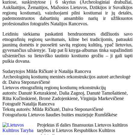
kuriose, suskirstytose į 6 skyrius (Archeologiniai drabužiai,
Aukštaitijos, Žemaitijos, Mažosios Lietuvos, Dzūkijos ir Suvalkijos
regionų kostiumai), vaizduojami pilni kostiumai ir jų detalės,
pademonstruotos dabartinių ansamblio narių ir užfiksuotos
profesionalios fotografės Natalijos Rancevos.
Leidiniu siekiama paskatinti bendruomenes didžiuotis savo
etnografinių regionų savitumais, kilme bei tradicijomis, patraukti
jaunimą domėtis ir puoselėti savitą regionų kultūrą, ypač lietuvius,
gyvenančius užsienyje. Taip pat ši knyga-albumas tinka supažindinti
užsieniečius su lietuviško tautinio kostiumo grožiu – ji gali tapti
puikia dovana.
Sudarytojos Milda Ričkutė ir Natalija Ranceva
Archeologinių kostiumų meninės rekonstrukcijos autorė archeologė
dr. Daiva Steponavičienė
Lietuvos etnografinių regionų kostiumų rekonstrukcijų
autorės: Danutė Keturakienė, Dalia Zagnoj, Danutė Tamošaitienė,
Rūta Kučinskienė, Bronė Zadojenkienė, Virginija Markevičienė
Fotografė Natalija Ranceva
Tekstų autorės: Milda Ričkutė, Daiva Steponavičienė
Fotografuota Lietuvos liaudies buities muziejuje Rumšiškėse
Projektas iš dalies finansuotas Lietuvos kultūros
tarybos ir Lietuvos Respublikos Kultūros