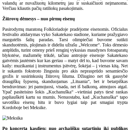
valandų ar nuvažiuotų kilometrų jau ir suskaičiuoti neįmanoma.
Verčiau kliautis pačių ratiliokų pasakojimais.
Žiūrovų dėmesys – nuo pirmų eisenų
Pasirodymų maratoną Folkloriadoje pradėjome eisenomis. Oficialus
festivalio atidarymas vyko Sakatekaso stadione, kuriame pražygiavo
margutėlis šalių paradas. Tarsi olimpiečiai buvome sutikti
skanduotėmis, plojimais ir dideliu užrašu „Welcome“. Toks dėmesio
antplūdis, turint omeny prieš renginį vykusias maudynes fotoaparatų
blykstėse, mažumėlę trikdė, tačiau antrojoje eisenoje Sakatekaso
gatvėmis jautėmės kur kas geriau – matyt dėl to, kad buvome savam
kaily: muzikantai į instrumentus įsitvėrę, šokėjai – į vienas kitą. Net
ir sukantis fokstroto žingsniu pro akis neprasprūdo senamiesčio
grožis ir susirinkusių žiūrovų šiluma. Džiugino net tik gausybė
draugiškų šypsenų, skanduojamas „Lituania“, bet ir betarpiškas
bendravimas: jei pamojuosi, visada, net iš balkonų, atmojuos atgal.
Ypač pasiteisino šokis „Kuchanuška“ –vietiniai patys tiesė rankas
papliauškėti kartu su mumis. Nenuostabu, kad „Kuchanuška“ tapo
savotišku eisenų hitu ir buvo lygiai taip pat smagiai trypta
Kordoboje bei Meksike.
Po koncertą kasdien: nuo archajiškų sutartinių iki publikos