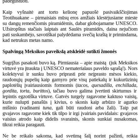
padegustuoti.
Kaip vyšnaitė ant torto kelionę papuošė pasivaikščiojimas
Teotihuakane – pirmaisiais mūsų eros amžiais klestėjusiame mieste
su dangų remenčiomis piramidėmis, dabar globojamame UNESCO.
Užsiropštus stačiais laiptais ant Saulės piramidės, daina nejučiom
pati suskambėjo, savotiškai palydėdama svečią kraštą ir primindama,
kad netrukus metas namo.
Spalvingą Meksikos paveikslą atskleidė sutikti žmonės
Sugrįžus pasakoti buvo ką. Pirmiausia – apie maistą (juk Meksikos
virtuvė yra įtraukta į UNESCO nematerialaus paveldo sąrašą!). Nors
kolektyvui ir sunku buvo priprasti prie neįprasto mėsos kiekio,
raudonųjų pupelių kaip garnyro prie visų patiekalų ir kukurūzinių
paplotėlių įvairiausiomis formomis (
tacos
,
quesadilla
,
enchillada
,
gordita
,
torta
,
burittos
), tačiau buvo galima įvertinti skirtumus ir
lepintis egzotiška virtuve. Gatvės turgely ragavome kaktuso vaisių,
kurie nulupti panašūs į kivius, o skonis kaip arbūzo ir agurko
mišinio (vadinami
tuna
, gali būti raudoni arba žali). Taip pat
gvajavos ragavome kiek tik tilpo ir irgi įvairiais pavidalais: gvajavos
vaisius atrodo kaip didelis svarainis, skonis sunkiai nusakomas,
tikrai reikia paragauti.
Ne be reikalo sakoma, kad svetimą šalį norint pažinti, reikia