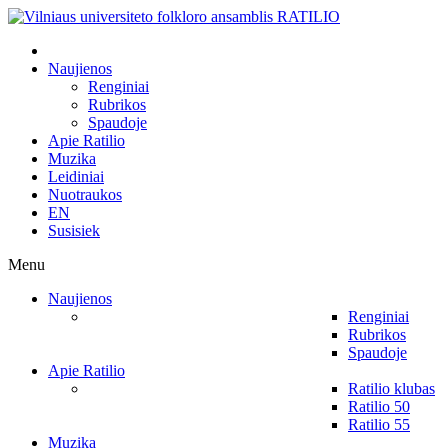
Naujienos
Renginiai
Rubrikos
Spaudoje
Apie Ratilio
Muzika
Leidiniai
Nuotraukos
EN
Susisiek
Menu
Naujienos
Renginiai
Rubrikos
Spaudoje
Apie Ratilio
Ratilio klubas
Ratilio 50
Ratilio 55
Muzika