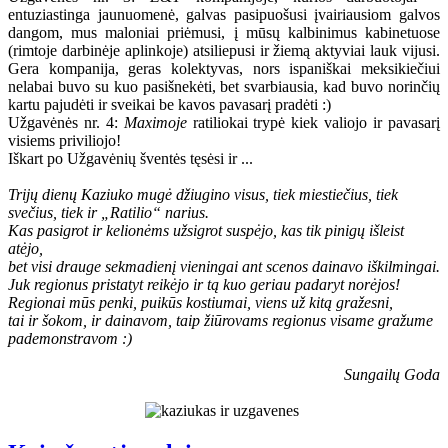
entuziastinga jaunuomenė, galvas pasipuošusi įvairiausiom galvos
dangom, mus maloniai priėmusi, į mūsų kalbinimus kabinetuose
(rimtoje darbinėje aplinkoje) atsiliepusi ir žiemą aktyviai lauk vijusi.
Gera kompanija, geras kolektyvas, nors ispaniškai meksikiečiui
nelabai buvo su kuo pasišnekėti, bet svarbiausia, kad buvo norinčių
kartu pajudėti ir sveikai be kavos pavasarį pradėti :)
Užgavėnės nr. 4:
Maximoje
ratiliokai trypė kiek valiojo ir pavasarį
visiems priviliojo!
Iškart po Užgavėnių šventės tęsėsi ir ...
Trijų dienų Kaziuko mugė džiugino visus, tiek miestiečius, tiek
svečius, tiek ir „Ratilio“ narius.
Kas pasigrot ir kelionėms užsigrot suspėjo, kas tik pinigų išleist
atėjo,
bet visi drauge sekmadienį vieningai ant scenos dainavo iškilmingai.
Juk regionus pristatyt reikėjo ir tą kuo geriau padaryt norėjos!
Regionai mūs penki, puikūs kostiumai, viens už kitą gražesni,
tai ir šokom, ir dainavom, taip žiūrovams regionus visame gražume
pademonstravom :)
Sungailų Goda