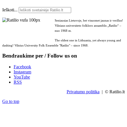
Ieškoti...
Seniausias Lietuvoje, bet visuomet jaunas ir veržlus!
Vilniaus universiteto folkloro ansamblis „Ratilio“ –
nuo 1968 m.
The oldest one in Lithuania, yet always young and
dashing! Vilnius University Folk Ensemble "Ratilio" – since 1968.
Bendraukime per / Follow us on
Facebook
Instagram
YouTube
RSS
Privatumo politika
| © Ratilio.lt
Go to top