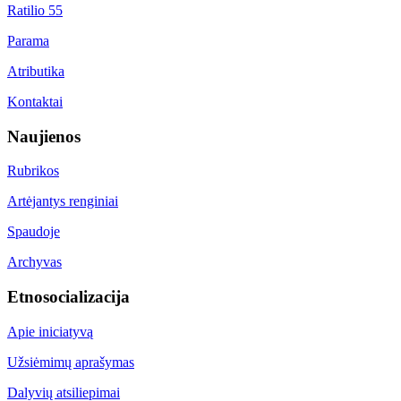
Ratilio 55
Parama
Atributika
Kontaktai
Naujienos
Rubrikos
Artėjantys renginiai
Spaudoje
Archyvas
Etnosocializacija
Apie iniciatyvą
Užsiėmimų aprašymas
Dalyvių atsiliepimai