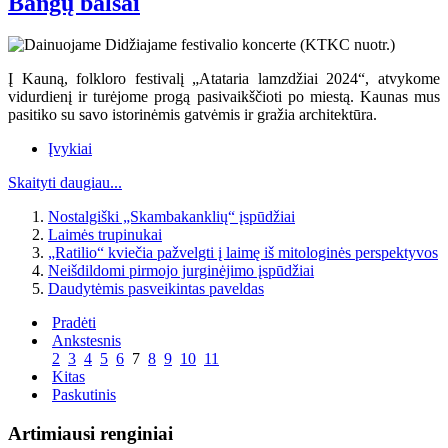
Bangų balsai
Į Kauną, folkloro festivalį „Atataria lamzdžiai 2024“, atvykome
vidurdienį ir turėjome progą pasivaikščioti po miestą. Kaunas mus
pasitiko su savo istorinėmis gatvėmis ir gražia architektūra.
Įvykiai
Skaityti daugiau...
Nostalgiški „Skambakanklių“ įspūdžiai
Laimės trupinukai
„Ratilio“ kviečia pažvelgti į laimę iš mitologinės perspektyvos
Neišdildomi pirmojo jurginėjimo įspūdžiai
Daudytėmis pasveikintas paveldas
Pradėti
Ankstesnis
2
3
4
5
6
7
8
9
10
11
Kitas
Paskutinis
Artimiausi renginiai