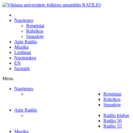
Naujienos
Renginiai
Rubrikos
Spaudoje
Apie Ratilio
Muzika
Leidiniai
Nuotraukos
EN
Susisiek
Menu
Naujienos
Renginiai
Rubrikos
Spaudoje
Apie Ratilio
Ratilio klubas
Ratilio 50
Ratilio 55
Muzika