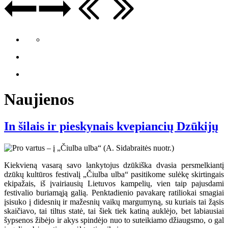
Naujienos
In šilais ir pieskynais kvepiancių Dzūkijų
Kiekvieną vasarą savo lankytojus dzūkiška dvasia persmelkiantį
dzūkų kultūros festivalį „Čiulba ulba“ pasitikome sulėkę skirtingais
ekipažais, iš įvairiausių Lietuvos kampelių, vien taip pajusdami
festivalio buriamąją galią. Penktadienio pavakarę ratiliokai smagiai
įsisuko į didesnių ir mažesnių vaikų margumyną, su kuriais tai žąsis
skaičiavo, tai tiltus statė, tai šiek tiek katiną auklėjo, bet labiausiai
šypsenos žibėjo ir akys spindėjo nuo to suteikiamo džiaugsmo, o gal