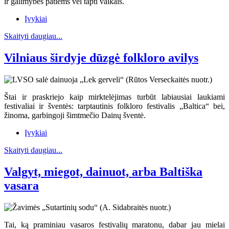
ir galimybės patiems vėl tapti vaikais.
Įvykiai
Skaityti daugiau...
Vilniaus širdyje dūzgė folkloro avilys
Štai ir praskriejo kaip mirktelėjimas turbūt labiausiai laukiami
festivaliai ir šventės: tarptautinis folkloro festivalis „Baltica“ bei,
žinoma, garbingoji šimtmečio Dainų šventė.
Įvykiai
Skaityti daugiau...
Valgyt, miegot, dainuot, arba Baltiška
vasara
Tai, ką praminiau vasaros festivalių maratonu, dabar jau mielai