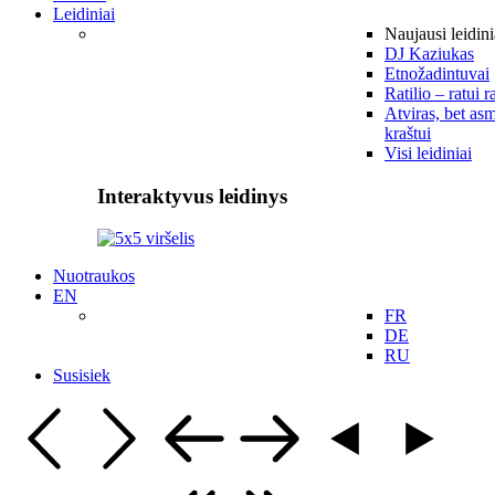
Leidiniai
Naujausi leidini
DJ Kaziukas
Etnožadintuvai
Ratilio – ratui r
Atviras, bet asm
kraštui
Visi leidiniai
Interaktyvus leidinys
Nuotraukos
EN
FR
DE
RU
Susisiek