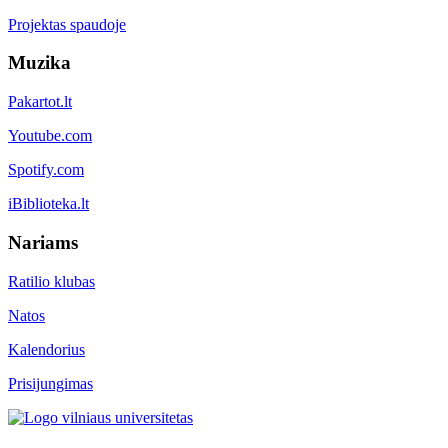
Projektas spaudoje
Muzika
Pakartot.lt
Youtube.com
Spotify.com
iBiblioteka.lt
Nariams
Ratilio klubas
Natos
Kalendorius
Prisijungimas