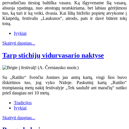
pervadinčiau tiesiog baltiška vasara. Ką išgyvename šią vasarą,
alsuoja ypatinga, nuo atostogų neatskiriama, bet labiau gėrėjimosi
tuo, ką turi ir ką veiki, dvasia. Kai šiltą birželio popietę atvykome į
Klaipėdą, festivalis „Lauksnos“, atrodo, pats ir davė būtent tokį
toną.
Įvykiai
Skaityti daugiau...
Tarp stichijų vidurvasario naktyse
Su „Ratilio“ švenčiu Jonines jau antrą kartą, visgi šios buvo
išskirtinos tuo, jog vyko Nidoje. Paskutinį kartą „Ratilio“
trumpiausią metų naktį festivalyje „Tek saulužė ant maračių“ sutiko
prieš daugiau nei 10 metų.
Tradicijos
Įvykiai
Skaityti daugiau...