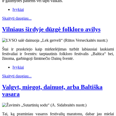
ir galimybės patiems vėl tapti vaikais.
Įvykiai
Skaityti daugiau...
Vilniaus širdyje dūzgė folkloro avilys
Štai ir praskriejo kaip mirktelėjimas turbūt labiausiai laukiami
festivaliai ir šventės: tarptautinis folkloro festivalis „Baltica“ bei,
žinoma, garbingoji šimtmečio Dainų šventė.
Įvykiai
Skaityti daugiau...
Valgyt, miegot, dainuot, arba Baltiška
vasara
Tai, ką praminiau vasaros festivalių maratonu, dabar jau mielai