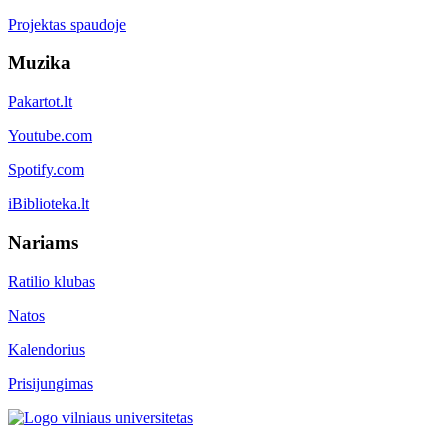
Projektas spaudoje
Muzika
Pakartot.lt
Youtube.com
Spotify.com
iBiblioteka.lt
Nariams
Ratilio klubas
Natos
Kalendorius
Prisijungimas