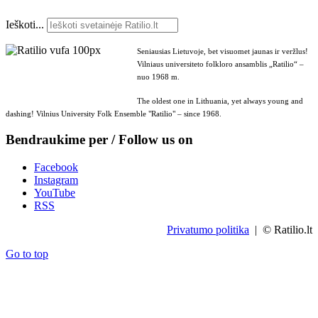
Ieškoti...
Seniausias Lietuvoje, bet visuomet jaunas ir veržlus!
Vilniaus universiteto folkloro ansamblis „Ratilio“ –
nuo 1968 m.
The oldest one in Lithuania, yet always young and
dashing! Vilnius University Folk Ensemble "Ratilio" – since 1968.
Bendraukime per / Follow us on
Facebook
Instagram
YouTube
RSS
Privatumo politika
| © Ratilio.lt
Go to top