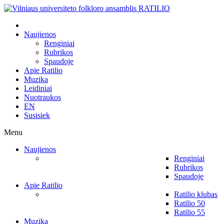
Naujienos
Renginiai
Rubrikos
Spaudoje
Apie Ratilio
Muzika
Leidiniai
Nuotraukos
EN
Susisiek
Menu
Naujienos
Renginiai
Rubrikos
Spaudoje
Apie Ratilio
Ratilio klubas
Ratilio 50
Ratilio 55
Muzika