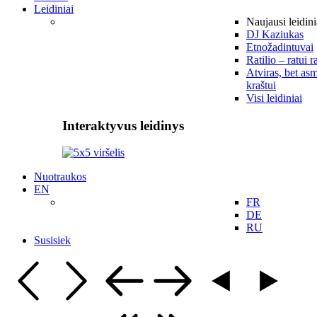
Leidiniai
Naujausi leidini
DJ Kaziukas
Etnožadintuvai
Ratilio – ratui r
Atviras, bet asm
kraštui
Visi leidiniai
Interaktyvus leidinys
Nuotraukos
EN
FR
DE
RU
Susisiek