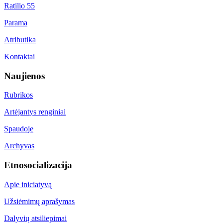
Ratilio 55
Parama
Atributika
Kontaktai
Naujienos
Rubrikos
Artėjantys renginiai
Spaudoje
Archyvas
Etnosocializacija
Apie iniciatyvą
Užsiėmimų aprašymas
Dalyvių atsiliepimai