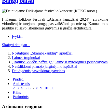
Bangų balsai
Į Kauną, folkloro festivalį „Atataria lamzdžiai 2024“, atvykome
vidurdienį ir turėjome progą pasivaikščioti po miestą. Kaunas mus
pasitiko su savo istorinėmis gatvėmis ir gražia architektūra.
Įvykiai
Skaityti daugiau...
Nostalgiški „Skambakanklių“ įspūdžiai
Laimės trupinukai
„Ratilio“ kviečia pažvelgti į laimę iš mitologinės perspektyvos
Neišdildomi pirmojo jurginėjimo įspūdžiai
Daudytėmis pasveikintas paveldas
Pradėti
Ankstesnis
2
3
4
5
6
7
8
9
10
11
Kitas
Paskutinis
Artimiausi renginiai