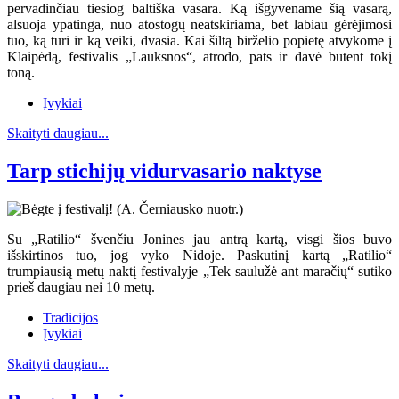
pervadinčiau tiesiog baltiška vasara. Ką išgyvename šią vasarą,
alsuoja ypatinga, nuo atostogų neatskiriama, bet labiau gėrėjimosi
tuo, ką turi ir ką veiki, dvasia. Kai šiltą birželio popietę atvykome į
Klaipėdą, festivalis „Lauksnos“, atrodo, pats ir davė būtent tokį
toną.
Įvykiai
Skaityti daugiau...
Tarp stichijų vidurvasario naktyse
Su „Ratilio“ švenčiu Jonines jau antrą kartą, visgi šios buvo
išskirtinos tuo, jog vyko Nidoje. Paskutinį kartą „Ratilio“
trumpiausią metų naktį festivalyje „Tek saulužė ant maračių“ sutiko
prieš daugiau nei 10 metų.
Tradicijos
Įvykiai
Skaityti daugiau...