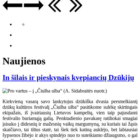
Naujienos
In šilais ir pieskynais kvepiancių Dzūkijų
Kiekvieną vasarą savo lankytojus dzūkiška dvasia persmelkiantį
dzūkų kultūros festivalį „Čiulba ulba“ pasitikome sulėkę skirtingais
ekipažais, iš įvairiausių Lietuvos kampelių, vien taip pajusdami
festivalio buriamąją galią. Penktadienio pavakarę ratiliokai smagiai
įsisuko į didesnių ir mažesnių vaikų margumyną, su kuriais tai žąsis
skaičiavo, tai tiltus statė, tai šiek tiek katiną auklėjo, bet labiausiai
šypsenos žibėjo ir akys spindėjo nuo to suteikiamo džiaugsmo, o gal