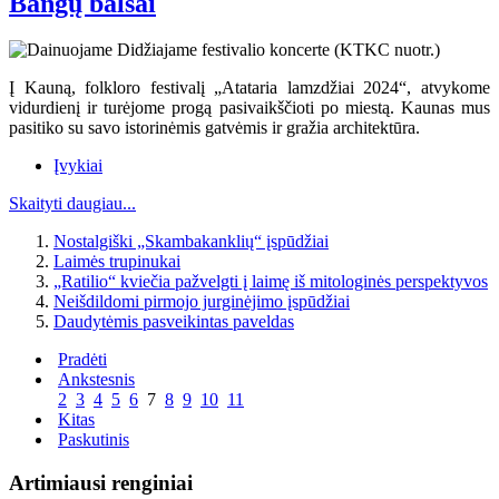
Bangų balsai
Į Kauną, folkloro festivalį „Atataria lamzdžiai 2024“, atvykome
vidurdienį ir turėjome progą pasivaikščioti po miestą. Kaunas mus
pasitiko su savo istorinėmis gatvėmis ir gražia architektūra.
Įvykiai
Skaityti daugiau...
Nostalgiški „Skambakanklių“ įspūdžiai
Laimės trupinukai
„Ratilio“ kviečia pažvelgti į laimę iš mitologinės perspektyvos
Neišdildomi pirmojo jurginėjimo įspūdžiai
Daudytėmis pasveikintas paveldas
Pradėti
Ankstesnis
2
3
4
5
6
7
8
9
10
11
Kitas
Paskutinis
Artimiausi renginiai