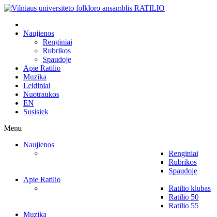
Naujienos
Renginiai
Rubrikos
Spaudoje
Apie Ratilio
Muzika
Leidiniai
Nuotraukos
EN
Susisiek
Menu
Naujienos
Renginiai
Rubrikos
Spaudoje
Apie Ratilio
Ratilio klubas
Ratilio 50
Ratilio 55
Muzika