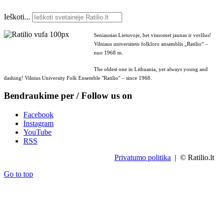
Ieškoti...
Seniausias Lietuvoje, bet visuomet jaunas ir veržlus!
Vilniaus universiteto folkloro ansamblis „Ratilio“ –
nuo 1968 m.
The oldest one in Lithuania, yet always young and
dashing! Vilnius University Folk Ensemble "Ratilio" – since 1968.
Bendraukime per / Follow us on
Facebook
Instagram
YouTube
RSS
Privatumo politika
| © Ratilio.lt
Go to top