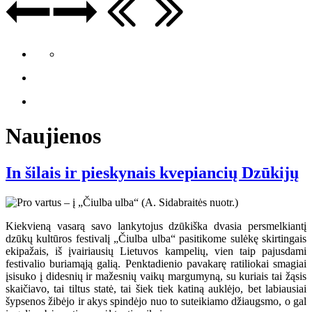
Naujienos
In šilais ir pieskynais kvepiancių Dzūkijų
Kiekvieną vasarą savo lankytojus dzūkiška dvasia persmelkiantį
dzūkų kultūros festivalį „Čiulba ulba“ pasitikome sulėkę skirtingais
ekipažais, iš įvairiausių Lietuvos kampelių, vien taip pajusdami
festivalio buriamąją galią. Penktadienio pavakarę ratiliokai smagiai
įsisuko į didesnių ir mažesnių vaikų margumyną, su kuriais tai žąsis
skaičiavo, tai tiltus statė, tai šiek tiek katiną auklėjo, bet labiausiai
šypsenos žibėjo ir akys spindėjo nuo to suteikiamo džiaugsmo, o gal