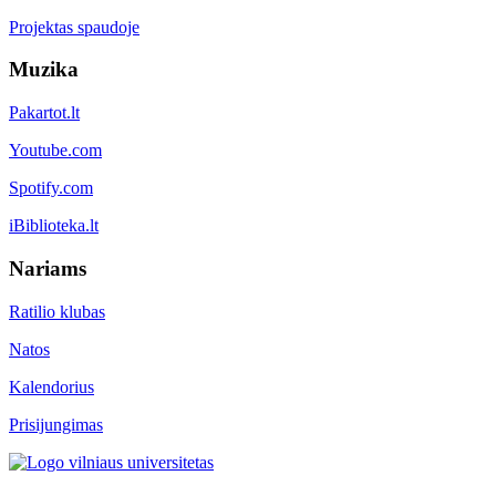
Projektas spaudoje
Muzika
Pakartot.lt
Youtube.com
Spotify.com
iBiblioteka.lt
Nariams
Ratilio klubas
Natos
Kalendorius
Prisijungimas