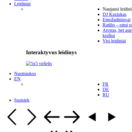
Leidiniai
Naujausi leidini
DJ Kaziukas
Etnožadintuvai
Ratilio – ratui r
Atviras, bet asm
kraštui
Visi leidiniai
Interaktyvus leidinys
Nuotraukos
EN
FR
DE
RU
Susisiek