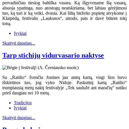
pervadinčiau tiesiog baltiška vasara. Ką išgyvename šią vasarą,
alsuoja ypatinga, nuo atostogų neatskiriama, bet labiau gėrėjimosi
tuo, ką turi ir ką veiki, dvasia. Kai šiltą birželio popietę atvykome į
Klaipėdą, festivalis „Lauksnos“, atrodo, pats ir davė būtent tokį
toną.
Įvykiai
Skaityti daugiau...
Tarp stichijų vidurvasario naktyse
Su „Ratilio“ švenčiu Jonines jau antrą kartą, visgi šios buvo
išskirtinos tuo, jog vyko Nidoje. Paskutinį kartą „Ratilio“
trumpiausią metų naktį festivalyje „Tek saulužė ant maračių“ sutiko
prieš daugiau nei 10 metų.
Tradicijos
Įvykiai
Skaityti daugiau...