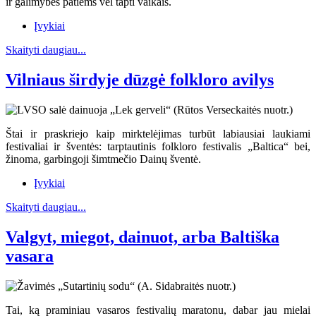
ir galimybės patiems vėl tapti vaikais.
Įvykiai
Skaityti daugiau...
Vilniaus širdyje dūzgė folkloro avilys
Štai ir praskriejo kaip mirktelėjimas turbūt labiausiai laukiami
festivaliai ir šventės: tarptautinis folkloro festivalis „Baltica“ bei,
žinoma, garbingoji šimtmečio Dainų šventė.
Įvykiai
Skaityti daugiau...
Valgyt, miegot, dainuot, arba Baltiška
vasara
Tai, ką praminiau vasaros festivalių maratonu, dabar jau mielai