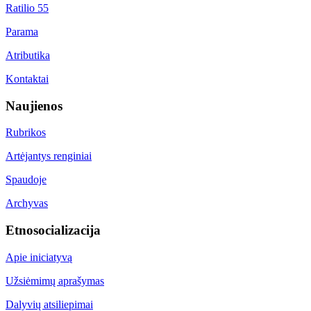
Ratilio 55
Parama
Atributika
Kontaktai
Naujienos
Rubrikos
Artėjantys renginiai
Spaudoje
Archyvas
Etnosocializacija
Apie iniciatyvą
Užsiėmimų aprašymas
Dalyvių atsiliepimai