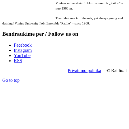
Vilniaus universiteto folkloro ansamblis „Ratilio“ –
nuo 1968 m.
The oldest one in Lithuania, yet always young and
dashing! Vilnius University Folk Ensemble "Ratilio" – since 1968.
Bendraukime per / Follow us on
Facebook
Instagram
YouTube
RSS
Privatumo politika
| © Ratilio.lt
Go to top