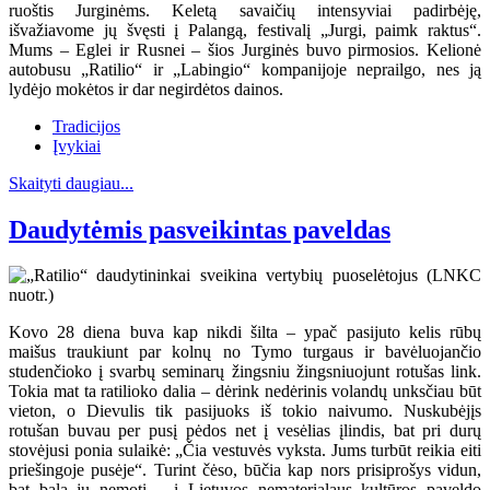
ruoštis Jurginėms. Keletą savaičių intensyviai padirbėję,
išvažiavome jų švęsti į Palangą, festivalį „Jurgi, paimk raktus“.
Mums – Eglei ir Rusnei – šios Jurginės buvo pirmosios. Kelionė
autobusu „Ratilio“ ir „Labingio“ kompanijoje neprailgo, nes ją
lydėjo mokėtos ir dar negirdėtos dainos.
Tradicijos
Įvykiai
Skaityti daugiau...
Daudytėmis pasveikintas paveldas
Kovo 28 diena buva kap nikdi šilta – ypač pasijuto kelis rūbų
maišus traukiunt par kolnų no Tymo turgaus ir bavėluojančio
studenčioko į svarbų seminarų žingsniu žingsniuojunt rotušas link.
Tokia mat ta ratilioko dalia – dėrink nedėrinis volandų unksčiau būt
vieton, o Dievulis tik pasijuoks iš tokio naivumo. Nuskubėjįs
rotušan buvau per pusį pėdos net į vesėlias įlindis, bat pri durų
stovėjusi ponia sulaikė: „Čia vestuvės vyksta. Jums turbūt reikia eiti
priešingoje pusėje“. Turint čėso, būčia kap nors prisiprošys vidun,
bat bala jų nemotį – į Lietuvos nematerialaus kultūros paveldo