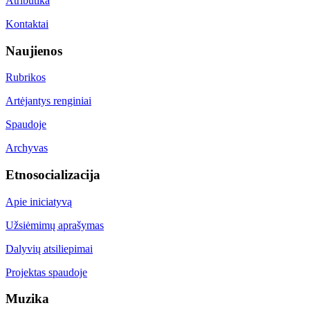
Atributika
Kontaktai
Naujienos
Rubrikos
Artėjantys renginiai
Spaudoje
Archyvas
Etnosocializacija
Apie iniciatyvą
Užsiėmimų aprašymas
Dalyvių atsiliepimai
Projektas spaudoje
Muzika