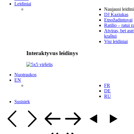
Leidiniai
Naujausi leidini
DJ Kaziukas
Etnožadintuvai
Ratilio – ratui r
Atviras, bet asm
kraštui
Visi leidiniai
Interaktyvus leidinys
Nuotraukos
EN
FR
DE
RU
Susisiek