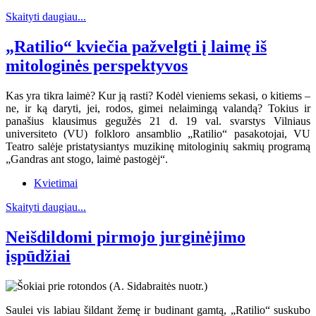
Skaityti daugiau...
„Ratilio“ kviečia pažvelgti į laimę iš
mitologinės perspektyvos
Kas yra tikra laimė? Kur ją rasti? Kodėl vieniems sekasi, o kitiems –
ne, ir ką daryti, jei, rodos, gimei nelaimingą valandą? Tokius ir
panašius klausimus gegužės 21 d. 19 val. svarstys Vilniaus
universiteto (VU) folkloro ansamblio „Ratilio“ pasakotojai, VU
Teatro salėje pristatysiantys muzikinę mitologinių sakmių programą
„Gandras ant stogo, laimė pastogėj“.
Kvietimai
Skaityti daugiau...
Neišdildomi pirmojo jurginėjimo
įspūdžiai
Saulei vis labiau šildant žemę ir budinant gamtą, „Ratilio“ suskubo