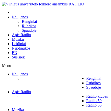
Naujienos
Renginiai
Rubrikos
Spaudoje
Apie Ratilio
Muzika
Leidiniai
Nuotraukos
EN
Susisiek
Menu
Naujienos
Renginiai
Rubrikos
Spaudoje
Apie Ratilio
Ratilio klubas
Ratilio 50
Ratilio 55
Muzika