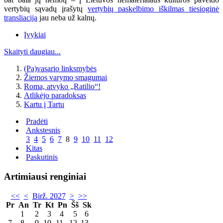
vertybių sąvadų įrašytų
vertybių paskelbimo iškilmas tiesioginė
transliacija
jau neba už kalnų.
Įvykiai
Skaityti daugiau...
(Pa)vasario linksmybės
Žiemos varymo smagumai
Roma, atvyko „Ratilio“!
Atlikėjo paradoksas
Kartu į Tartu
Pradėti
Ankstesnis
3
4
5
6
7
8
9
10
11
12
Kitas
Paskutinis
Artimiausi renginiai
<<
<
Birž. 2027
>
>>
Pr
An
Tr
Kt
Pn
Šš
Sk
1
2
3
4
5
6
7
8
9
10
11
12
13