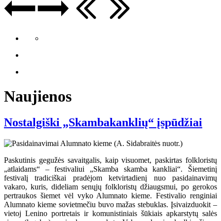
Naujienos
Nostalgiški „Skambakanklių“ įspūdžiai
Paskutinis gegužės savaitgalis, kaip visuomet, paskirtas folkloristų
„atlaidams“ – festivaliui „Skamba skamba kankliai“. Šiemetinį
festivalį tradiciškai pradėjom ketvirtadienį nuo pasidainavimų
vakaro, kuris, dideliam senųjų folkloristų džiaugsmui, po gerokos
pertraukos šiemet vėl vyko Alumnato kieme. Festivalio renginiai
Alumnato kieme sovietmečiu buvo mažas stebuklas. Įsivaizduokit –
vietoj Lenino portretais ir komunistiniais šūkiais apkarstytų salės