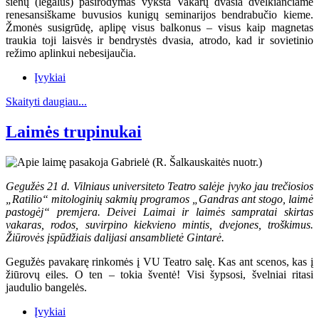
sienų (legalus) pasirodymas vyksta Vakarų dvasia dvelkiančiame
renesansiškame buvusios kunigų seminarijos bendrabučio kieme.
Žmonės susigrūdę, aplipę visus balkonus – visus kaip magnetas
traukia toji laisvės ir bendrystės dvasia, atrodo, kad ir sovietinio
režimo aplinkui nebesijaučia.
Įvykiai
Skaityti daugiau...
Laimės trupinukai
Gegužės 21 d. Vilniaus universiteto Teatro salėje įvyko jau trečiosios
„Ratilio“ mitologinių sakmių programos „Gandras ant stogo, laimė
pastogėj“ premjera. Deivei Laimai ir laimės sampratai skirtas
vakaras, rodos, suvirpino kiekvieno mintis, dvejones, troškimus.
Žiūrovės įspūdžiais dalijasi ansamblietė Gintarė.
Gegužės pavakarę rinkomės į VU Teatro salę. Kas ant scenos, kas į
žiūrovų eiles. O ten – tokia šventė! Visi šypsosi, švelniai ritasi
jaudulio bangelės.
Įvykiai