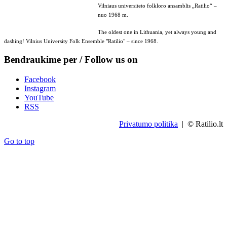
Vilniaus universiteto folkloro ansamblis „Ratilio“ –
nuo 1968 m.
The oldest one in Lithuania, yet always young and
dashing! Vilnius University Folk Ensemble "Ratilio" – since 1968.
Bendraukime per / Follow us on
Facebook
Instagram
YouTube
RSS
Privatumo politika
| © Ratilio.lt
Go to top