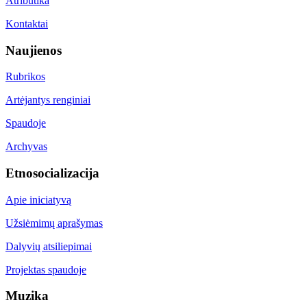
Atributika
Kontaktai
Naujienos
Rubrikos
Artėjantys renginiai
Spaudoje
Archyvas
Etnosocializacija
Apie iniciatyvą
Užsiėmimų aprašymas
Dalyvių atsiliepimai
Projektas spaudoje
Muzika