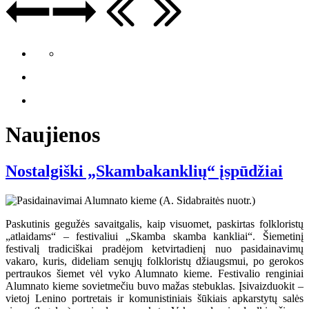
Naujienos
Nostalgiški „Skambakanklių“ įspūdžiai
Paskutinis gegužės savaitgalis, kaip visuomet, paskirtas folkloristų
„atlaidams“ – festivaliui „Skamba skamba kankliai“. Šiemetinį
festivalį tradiciškai pradėjom ketvirtadienį nuo pasidainavimų
vakaro, kuris, dideliam senųjų folkloristų džiaugsmui, po gerokos
pertraukos šiemet vėl vyko Alumnato kieme. Festivalio renginiai
Alumnato kieme sovietmečiu buvo mažas stebuklas. Įsivaizduokit –
vietoj Lenino portretais ir komunistiniais šūkiais apkarstytų salės