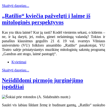
Skaityti daugiau...
„Ratilio“ kviečia pažvelgti į laimę iš
mitologinės perspektyvos
Kas yra tikra laimė? Kur ją rasti? Kodėl vieniems sekasi, o kitiems –
ne, ir ką daryti, jei, rodos, gimei nelaimingą valandą? Tokius ir
panašius klausimus gegužės 21 d. 19 val. svarstys Vilniaus
universiteto (VU) folkloro ansamblio „Ratilio“ pasakotojai, VU
Teatro salėje pristatysiantys muzikinę mitologinių sakmių programą
„Gandras ant stogo, laimė pastogėj“.
Kvietimai
Skaityti daugiau...
Neišdildomi pirmojo jurginėjimo
įspūdžiai
Saulei vis labiau šildant žemę ir budinant gamtą, „Ratilio“ suskubo