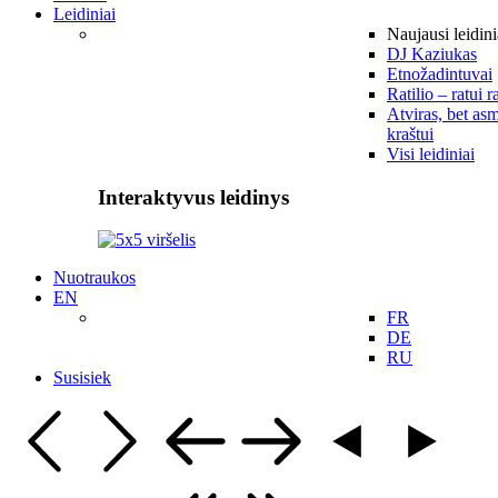
Leidiniai
Naujausi leidini
DJ Kaziukas
Etnožadintuvai
Ratilio – ratui r
Atviras, bet asm
kraštui
Visi leidiniai
Interaktyvus leidinys
Nuotraukos
EN
FR
DE
RU
Susisiek