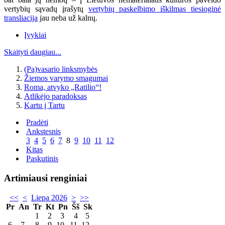
vertybių sąvadų įrašytų
vertybių paskelbimo iškilmas tiesioginė
transliacija
jau neba už kalnų.
Įvykiai
Skaityti daugiau...
(Pa)vasario linksmybės
Žiemos varymo smagumai
Roma, atvyko „Ratilio“!
Atlikėjo paradoksas
Kartu į Tartu
Pradėti
Ankstesnis
3
4
5
6
7
8
9
10
11
12
Kitas
Paskutinis
Artimiausi renginiai
<<
<
Liepa 2026
>
>>
Pr
An
Tr
Kt
Pn
Šš
Sk
1
2
3
4
5
6
7
8
9
10
11
12