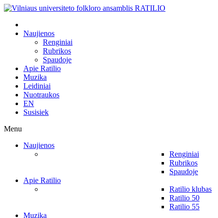
Naujienos
Renginiai
Rubrikos
Spaudoje
Apie Ratilio
Muzika
Leidiniai
Nuotraukos
EN
Susisiek
Menu
Naujienos
Renginiai
Rubrikos
Spaudoje
Apie Ratilio
Ratilio klubas
Ratilio 50
Ratilio 55
Muzika