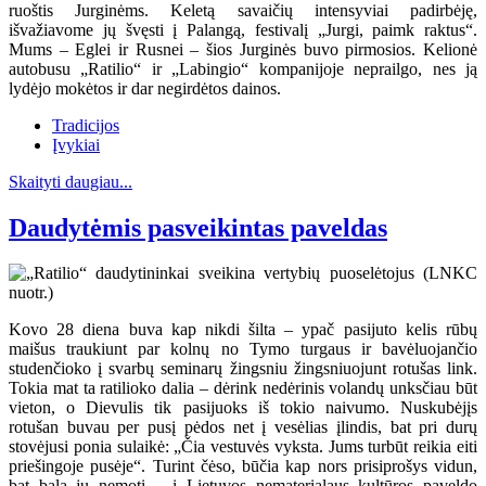
ruoštis Jurginėms. Keletą savaičių intensyviai padirbėję,
išvažiavome jų švęsti į Palangą, festivalį „Jurgi, paimk raktus“.
Mums – Eglei ir Rusnei – šios Jurginės buvo pirmosios. Kelionė
autobusu „Ratilio“ ir „Labingio“ kompanijoje neprailgo, nes ją
lydėjo mokėtos ir dar negirdėtos dainos.
Tradicijos
Įvykiai
Skaityti daugiau...
Daudytėmis pasveikintas paveldas
Kovo 28 diena buva kap nikdi šilta – ypač pasijuto kelis rūbų
maišus traukiunt par kolnų no Tymo turgaus ir bavėluojančio
studenčioko į svarbų seminarų žingsniu žingsniuojunt rotušas link.
Tokia mat ta ratilioko dalia – dėrink nedėrinis volandų unksčiau būt
vieton, o Dievulis tik pasijuoks iš tokio naivumo. Nuskubėjįs
rotušan buvau per pusį pėdos net į vesėlias įlindis, bat pri durų
stovėjusi ponia sulaikė: „Čia vestuvės vyksta. Jums turbūt reikia eiti
priešingoje pusėje“. Turint čėso, būčia kap nors prisiprošys vidun,
bat bala jų nemotį – į Lietuvos nematerialaus kultūros paveldo