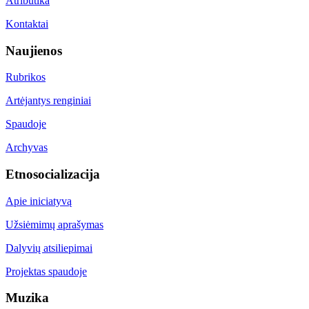
Atributika
Kontaktai
Naujienos
Rubrikos
Artėjantys renginiai
Spaudoje
Archyvas
Etnosocializacija
Apie iniciatyvą
Užsiėmimų aprašymas
Dalyvių atsiliepimai
Projektas spaudoje
Muzika