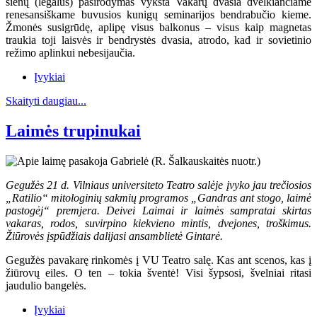
sienų (legalus) pasirodymas vyksta Vakarų dvasia dvelkiančiame
renesansiškame buvusios kunigų seminarijos bendrabučio kieme.
Žmonės susigrūdę, aplipę visus balkonus – visus kaip magnetas
traukia toji laisvės ir bendrystės dvasia, atrodo, kad ir sovietinio
režimo aplinkui nebesijaučia.
Įvykiai
Skaityti daugiau...
Laimės trupinukai
Gegužės 21 d. Vilniaus universiteto Teatro salėje įvyko jau trečiosios
„Ratilio“ mitologinių sakmių programos „Gandras ant stogo, laimė
pastogėj“ premjera. Deivei Laimai ir laimės sampratai skirtas
vakaras, rodos, suvirpino kiekvieno mintis, dvejones, troškimus.
Žiūrovės įspūdžiais dalijasi ansamblietė Gintarė.
Gegužės pavakarę rinkomės į VU Teatro salę. Kas ant scenos, kas į
žiūrovų eiles. O ten – tokia šventė! Visi šypsosi, švelniai ritasi
jaudulio bangelės.
Įvykiai