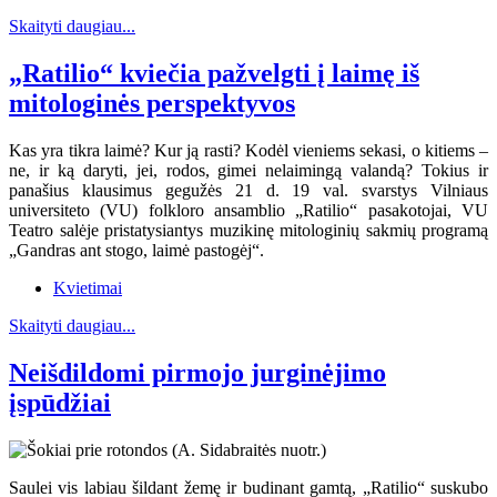
Skaityti daugiau...
„Ratilio“ kviečia pažvelgti į laimę iš
mitologinės perspektyvos
Kas yra tikra laimė? Kur ją rasti? Kodėl vieniems sekasi, o kitiems –
ne, ir ką daryti, jei, rodos, gimei nelaimingą valandą? Tokius ir
panašius klausimus gegužės 21 d. 19 val. svarstys Vilniaus
universiteto (VU) folkloro ansamblio „Ratilio“ pasakotojai, VU
Teatro salėje pristatysiantys muzikinę mitologinių sakmių programą
„Gandras ant stogo, laimė pastogėj“.
Kvietimai
Skaityti daugiau...
Neišdildomi pirmojo jurginėjimo
įspūdžiai
Saulei vis labiau šildant žemę ir budinant gamtą, „Ratilio“ suskubo