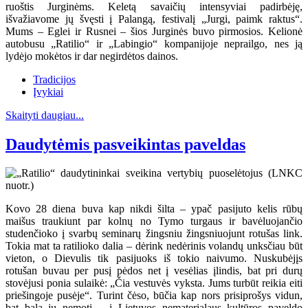
ruoštis Jurginėms. Keletą savaičių intensyviai padirbėję,
išvažiavome jų švęsti į Palangą, festivalį „Jurgi, paimk raktus“.
Mums – Eglei ir Rusnei – šios Jurginės buvo pirmosios. Kelionė
autobusu „Ratilio“ ir „Labingio“ kompanijoje neprailgo, nes ją
lydėjo mokėtos ir dar negirdėtos dainos.
Tradicijos
Įvykiai
Skaityti daugiau...
Daudytėmis pasveikintas paveldas
Kovo 28 diena buva kap nikdi šilta – ypač pasijuto kelis rūbų
maišus traukiunt par kolnų no Tymo turgaus ir bavėluojančio
studenčioko į svarbų seminarų žingsniu žingsniuojunt rotušas link.
Tokia mat ta ratilioko dalia – dėrink nedėrinis volandų unksčiau būt
vieton, o Dievulis tik pasijuoks iš tokio naivumo. Nuskubėjįs
rotušan buvau per pusį pėdos net į vesėlias įlindis, bat pri durų
stovėjusi ponia sulaikė: „Čia vestuvės vyksta. Jums turbūt reikia eiti
priešingoje pusėje“. Turint čėso, būčia kap nors prisiprošys vidun,
bat bala jų nemotį – į Lietuvos nematerialaus kultūros paveldo