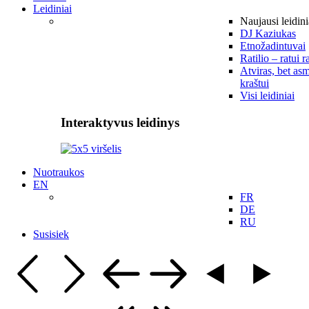
Leidiniai
Naujausi leidini
DJ Kaziukas
Etnožadintuvai
Ratilio – ratui r
Atviras, bet asm
kraštui
Visi leidiniai
Interaktyvus leidinys
Nuotraukos
EN
FR
DE
RU
Susisiek