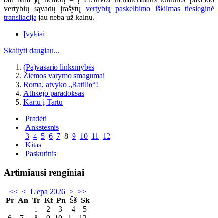
vertybių sąvadų įrašytų
vertybių paskelbimo iškilmas tiesioginė
transliacija
jau neba už kalnų.
Įvykiai
Skaityti daugiau...
(Pa)vasario linksmybės
Žiemos varymo smagumai
Roma, atvyko „Ratilio“!
Atlikėjo paradoksas
Kartu į Tartu
Pradėti
Ankstesnis
3
4
5
6
7
8
9
10
11
12
Kitas
Paskutinis
Artimiausi renginiai
<<
<
Liepa 2026
>
>>
Pr
An
Tr
Kt
Pn
Šš
Sk
1
2
3
4
5
6
7
8
9
10
11
12