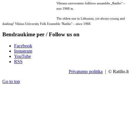
Vilniaus universiteto folkloro ansamblis „Ratilio“ –
nuo 1968 m.
The oldest one in Lithuania, yet always young and
dashing! Vilnius University Folk Ensemble "Ratilio" – since 1968.
Bendraukime per / Follow us on
Facebook
Instagram
YouTube
RSS
Privatumo politika
| © Ratilio.lt
Go to top