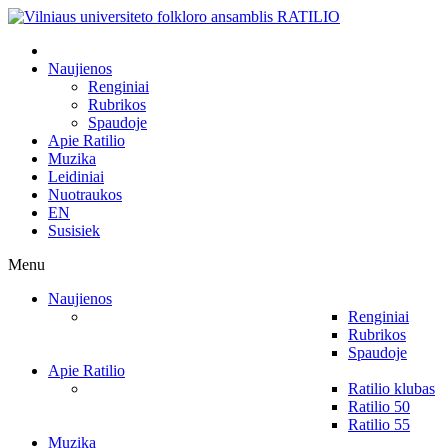
Naujienos
Renginiai
Rubrikos
Spaudoje
Apie Ratilio
Muzika
Leidiniai
Nuotraukos
EN
Susisiek
Menu
Naujienos
Renginiai
Rubrikos
Spaudoje
Apie Ratilio
Ratilio klubas
Ratilio 50
Ratilio 55
Muzika