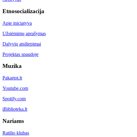
Etnosocializacija
Apie iniciatyvą
Užsiėmimų aprašymas
Dalyvių atsiliepimai
Projektas spaudoje
Muzika
Pakartot.lt
Youtube.com
Spotify.com
iBiblioteka.lt
Nariams
Ratilio klubas