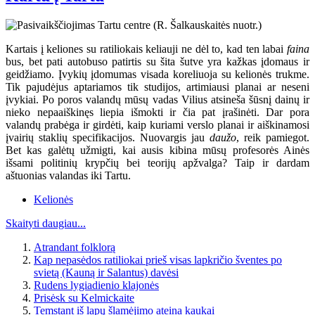
Kartais į keliones su ratiliokais keliauji ne dėl to, kad ten labai
faina
bus, bet pati autobuso patirtis su šita šutve yra kažkas įdomaus ir
geidžiamo. Įvykių įdomumas visada koreliuoja su kelionės trukme.
Tik pajudėjus aptariamos tik studijos, artimiausi planai ar neseni
įvykiai. Po poros valandų mūsų vadas Vilius atsineša šūsnį dainų ir
nieko nepaaiškinęs liepia išmokti ir čia pat įrašinėti. Dar pora
valandų prabėga ir girdėti, kaip kuriami verslo planai ir aiškinamosi
įvairių staklių specifikacijos. Nuovargis jau
daužo
, reik pamiegot.
Bet kas galėtų užmigti, kai ausis kibina mūsų profesorės Ainės
išsami politinių krypčių bei teorijų apžvalga? Taip ir dardam
aštuonias valandas iki Tartu.
Kelionės
Skaityti daugiau...
Atrandant folklorą
Kap nepasėdos ratiliokai prieš visas lapkričio šventes po
svietą (Kauną ir Salantus) davėsi
Rudens lygiadienio klajonės
Prisėsk su Kelmickaite
Temstant iš lapų šlamėjimo ateina kaukai