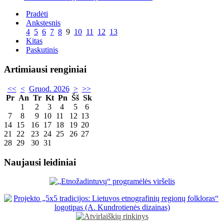
Pradėti
Ankstesnis
4
5
6
7
8
9
10
11
12
13
Kitas
Paskutinis
Artimiausi renginiai
<<
<
Gruod. 2026
>
>>
Pr
An
Tr
Kt
Pn
Šš
Sk
1
2
3
4
5
6
7
8
9
10
11
12
13
14
15
16
17
18
19
20
21
22
23
24
25
26
27
28
29
30
31
Naujausi leidiniai