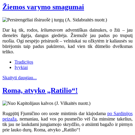
Žiemos varymo smagumai
Dar ką tik, rodos,
leliumavom
adventiškas dainukes, o žiū – jau
dienelės ilgėja, dangus giedrėja. Žiemužė jau padus po truputį
ruošia. Ogi nespėjo prisiruošt – velniukai su ožkytėm ir kaliausės su
būrėjomis taip padus pakūreno, kad vien tik dūmelio dvelksmas
teliko.
Tradicijos
Įvykiai
Skaityti daugiau...
Roma, atvyko „Ratilio“!
Rugpjūtį Fjumičino oro uoste mintimis dar klajodama
po Sardinijos
peizažą
, nemaniau, kad vos po pusmečio vėl čia minsime takelius,
tik jau ne laukdami jungiamojo skrydžio, o atsiimti bagažo ir pirmyn
prie lauko durų. Roma, atvyko „Ratilio“!