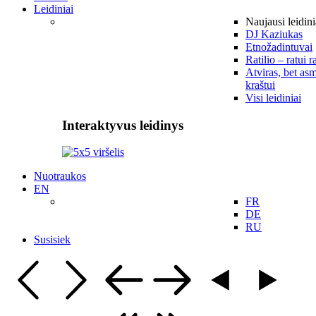
Leidiniai
Naujausi leidini
DJ Kaziukas
Etnožadintuvai
Ratilio – ratui r
Atviras, bet asm
kraštui
Visi leidiniai
Interaktyvus leidinys
Nuotraukos
EN
FR
DE
RU
Susisiek