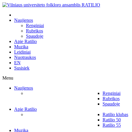
Naujienos
Renginiai
Rubrikos
Spaudoje
Apie Ratilio
Muzika
Leidiniai
Nuotraukos
EN
Susisiek
Menu
Naujienos
Renginiai
Rubrikos
Spaudoje
Apie Ratilio
Ratilio klubas
Ratilio 50
Ratilio 55
Muzika