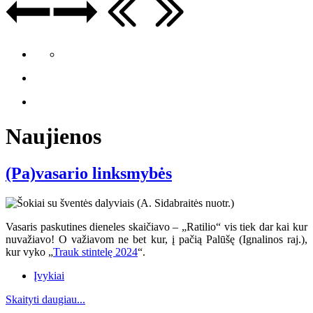
Naujienos
(Pa)vasario linksmybės
Vasaris paskutines dieneles skaičiavo – „Ratilio“ vis tiek dar kai kur
nuvažiavo
! O va
žiavom ne bet kur, į pačią Palūšę (Ignalinos raj.),
kur vyko „
Trauk stintelę 2024
“.
Įvykiai
Skaityti daugiau...