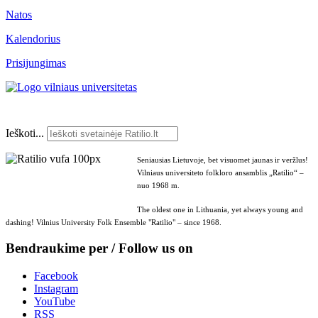
Natos
Kalendorius
Prisijungimas
Ieškoti...
Seniausias Lietuvoje, bet visuomet jaunas ir veržlus!
Vilniaus universiteto folkloro ansamblis „Ratilio“ –
nuo 1968 m.
The oldest one in Lithuania, yet always young and
dashing! Vilnius University Folk Ensemble "Ratilio" – since 1968.
Bendraukime per / Follow us on
Facebook
Instagram
YouTube
RSS