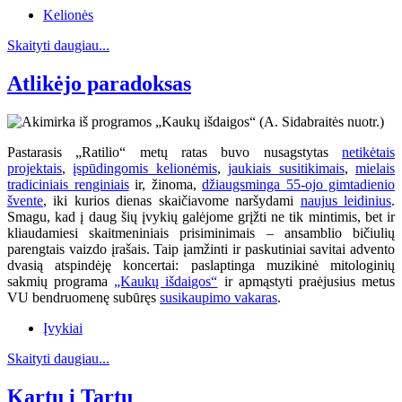
Kelionės
Skaityti daugiau...
Atlikėjo paradoksas
Pastarasis „Ratilio“ metų ratas buvo nusagstytas
netikėtais
projektais
,
įspūdingomis kelionėmis
,
jaukiais susitikimais
,
mielais
tradiciniais renginiais
ir, žinoma,
džiaugsminga 55-ojo gimtadienio
švente
, iki kurios dienas skaičiavome naršydami
naujus leidinius
.
Smagu, kad į daug šių įvykių galėjome grįžti ne tik mintimis, bet ir
kliaudamiesi skaitmeniniais prisiminimais – ansamblio bičiulių
parengtais vaizdo įrašais. Taip įamžinti ir paskutiniai savitai advento
dvasią atspindėję koncertai: paslaptinga muzikinė mitologinių
sakmių programa
„Kaukų išdaigos“
ir apmąstyti praėjusius metus
VU bendruomenę subūręs
susikaupimo vakaras
.
Įvykiai
Skaityti daugiau...
Kartu į Tartu