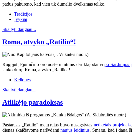
padus pakūreno, kad vien tik dūmelio dvelksmas teliko.
Tradicijos
Įvykiai
Skaityti daugiau...
Roma, atvyko „Ratilio“!
Rugpjūtį Fjumičino oro uoste mintimis dar klajodama
po Sardinijos 
lauko durų. Roma, atvyko „Ratilio“!
Kelionės
Skaityti daugiau...
Atlikėjo paradoksas
Pastarasis „Ratilio“ metų ratas buvo nusagstytas
netikėtais projektais
dienas skaičiavome naršydami
naujus leidinius
. Smagu, kad į daug šių