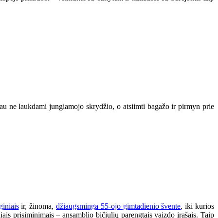
jau ne laukdami jungiamojo skrydžio, o atsiimti bagažo ir pirmyn prie
giniais
ir, žinoma,
džiaugsminga 55-ojo gimtadienio švente
, iki kurios
iais prisiminimais – ansamblio bičiulių parengtais vaizdo įrašais. Taip