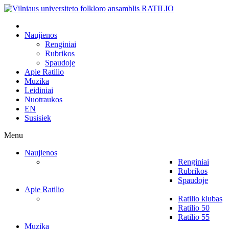
Naujienos
Renginiai
Rubrikos
Spaudoje
Apie Ratilio
Muzika
Leidiniai
Nuotraukos
EN
Susisiek
Menu
Naujienos
Renginiai
Rubrikos
Spaudoje
Apie Ratilio
Ratilio klubas
Ratilio 50
Ratilio 55
Muzika