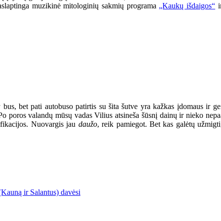
: paslaptinga muzikinė mitologinių sakmių programa
„Kaukų išdaigos“
i
a
bus, bet pati autobuso patirtis su šita šutve yra kažkas įdomaus ir 
. Po poros valandų mūsų vadas Vilius atsineša šūsnį dainų ir nieko nepaai
cifikacijos. Nuovargis jau
daužo
, reik pamiegot. Bet kas galėtų užmigti
 (Kauną ir Salantus) davėsi