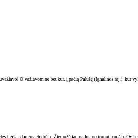
nuvažiavo
! O va
žiavom ne bet kur, į pačią Palūšę (Ignalinos raj.), kur v
lės ilgėja, dangus giedrėja. Žiemužė jau padus po truputį ruošia. Ogi ne