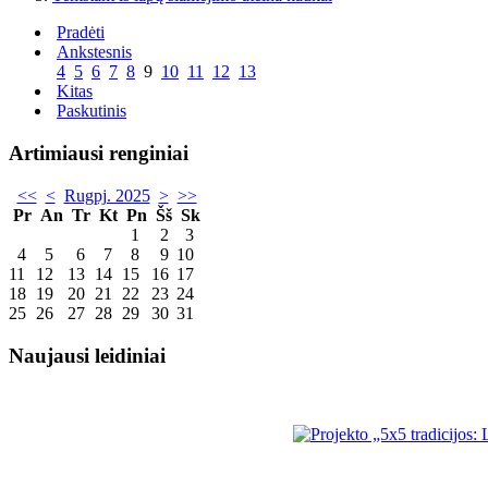
Pradėti
Ankstesnis
4
5
6
7
8
9
10
11
12
13
Kitas
Paskutinis
Artimiausi renginiai
<<
<
Rugpj. 2025
>
>>
Pr
An
Tr
Kt
Pn
Šš
Sk
1
2
3
4
5
6
7
8
9
10
11
12
13
14
15
16
17
18
19
20
21
22
23
24
25
26
27
28
29
30
31
Naujausi leidiniai