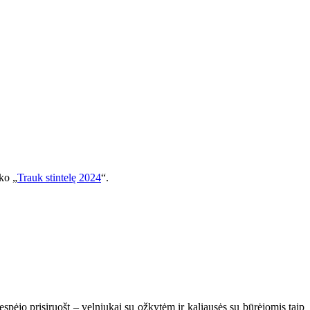
yko „
Trauk stintelę 2024
“.
spėjo prisiruošt – velniukai su ožkytėm ir kaliausės su būrėjomis taip