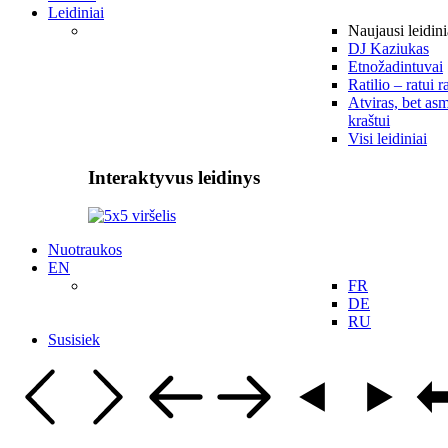
Leidiniai
Naujausi leidini
DJ Kaziukas
Etnožadintuvai
Ratilio – ratui r
Atviras, bet asm
kraštui
Visi leidiniai
Interaktyvus leidinys
Nuotraukos
EN
FR
DE
RU
Susisiek