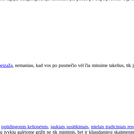
peizažą
, nemaniau, kad vos po pusmečio vėl čia minsime takelius, tik 
,
įspūdingomis kelionėmis
,
jaukiais susitikimais
,
mielais tradiciniais ren
 įvykių galėjome grįžti ne tik mintimis, bet ir kliaudamiesi skaitmenin