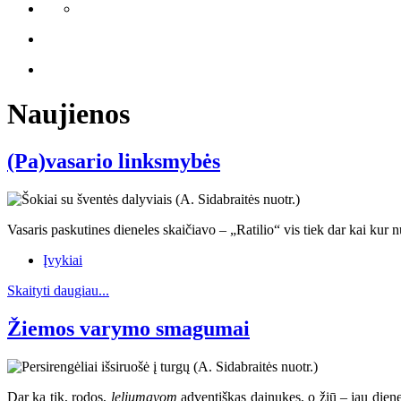
Naujienos
(Pa)vasario linksmybės
Vasaris paskutines dieneles skaičiavo – „Ratilio“ vis tiek dar kai kur 
Įvykiai
Skaityti daugiau...
Žiemos varymo smagumai
Dar ką tik, rodos,
leliumavom
adventiškas dainukes, o žiū – jau diene