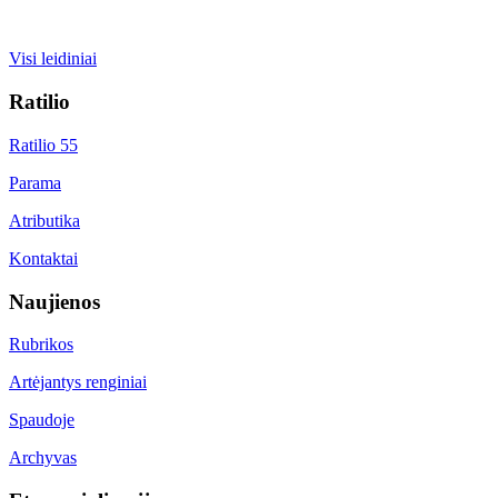
Visi leidiniai
Ratilio
Ratilio 55
Parama
Atributika
Kontaktai
Naujienos
Rubrikos
Artėjantys renginiai
Spaudoje
Archyvas