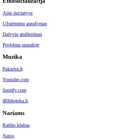
Etnosocializacija
Apie iniciatyvą
Užsiėmimų aprašymas
Dalyvių atsiliepimai
Projektas spaudoje
Muzika
Pakartot.lt
Youtube.com
Spotify.com
iBiblioteka.lt
Nariams
Ratilio klubas
Natos