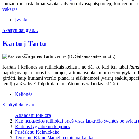
įamžinti ir paskutiniai savitai advento dvasią atspindėję koncertai
vakaras
.
Įvykiai
Skaityti daugiau...
Kartu į Tartu
Kartais į keliones su ratiliokais keliauji ne dėl to, kad ten labai
fain
pajudėjus aptariamos tik studijos, artimiausi planai ar neseni įvykiai
girdėti, kaip kuriami verslo planai ir aiškinamosi įvairių staklių spe
teorijų apžvalga? Taip ir dardam aštuonias valandas iki Tartu.
Kelionės
Skaityti daugiau...
Atrandant folklorą
Kap nepasėdos ratiliokai prieš visas lapkričio šventes po svietą
Rudens lygiadienio klajonės
Prisėsk su Kelmickaite
Temstant iš lapų šlamėjimo ateina kaukai