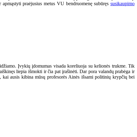
r apmąstyti praėjusius metus VU bendruomenę subūręs
susikaupimo
geidžiamo. Įvykių įdomumas visada koreliuoja su kelionės trukme. Tik
škinęs liepia išmokti ir čia pat įrašinėti. Dar pora valandų prabėga ir
, kai ausis kibina mūsų profesorės Ainės išsami politinių krypčių bei