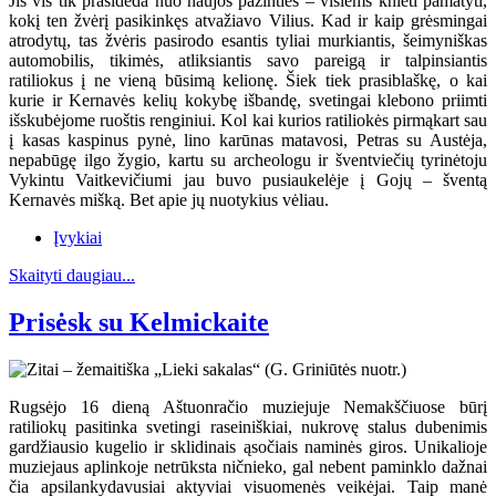
Jis vis tik prasideda nuo naujos pažinties – visiems knieti pamatyti,
kokį ten žvėrį pasikinkęs atvažiavo Vilius. Kad ir kaip grėsmingai
atrodytų, tas žvėris pasirodo esantis tyliai murkiantis, šeimyniškas
automobilis, tikimės, atliksiantis savo pareigą ir talpinsiantis
ratiliokus į ne vieną būsimą kelionę. Šiek tiek prasiblaškę, o kai
kurie ir Kernavės kelių kokybę išbandę, svetingai klebono priimti
išskubėjome ruoštis renginiui. Kol kai kurios ratiliokės pirmąkart sau
į kasas kaspinus pynė, lino karūnas matavosi, Petras su Austėja,
nepabūgę ilgo žygio, kartu su archeologu ir šventviečių tyrinėtoju
Vykintu Vaitkevičiumi jau buvo pusiaukelėje į Gojų – šventą
Kernavės mišką. Bet apie jų nuotykius vėliau.
Įvykiai
Skaityti daugiau...
Prisėsk su Kelmickaite
Rugsėjo 16 dieną Aštuonračio muziejuje Nemakščiuose būrį
ratiliokų pasitinka svetingi raseiniškiai, nukrovę stalus dubenimis
gardžiausio kugelio ir sklidinais ąsočiais naminės giros. Unikalioje
muziejaus aplinkoje netrūksta ničnieko, gal nebent paminklo dažnai
čia apsilankydavusiai aktyviai visuomenės veikėjai. Taip manė