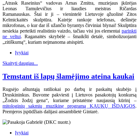
„Atrask Raseinius“ vadovas Arnas Zmitra, muziejaus įkūrėjas
Leonas Tamulevičius ir liaudies meistras Ričardas
Ramanauskas.
Štai ir ji – vienintelė Lietuvoje ąžuolinė Zitos
Kelmickaitės skulptūra. Kairėje rankoje telefonas, dešinėje
mikrofonas, o kur dar iš užančio byrantys čirviniai blynai! Skulptūra
nesiekia perteikti realistinio vaizdo, tačiau visi jos elementai
parinkti
ne veltui
. Raganaitės skrybėlė – šmaikšti detalė, simbolizuojanti
„zitiškumą“, kuriam neįmanoma atsispirti.
Įvykiai
Skaityti daugiau...
Temstant iš lapų šlamėjimo ateina kaukai
Rugsėjo aštuntąją ratiliokai po darbų ir paskaitų skubėjo į
Druskininkus. Buvome pakviesti į Lietuvos pasakotojų konkursą
„Žodzis žodzį gena“, kuriame pristatėme naujausią kūrinį –
mitologinių sakmių muzikinę programą KAUKŲ IŠDAIGOS
.
Premjeros įspūdžiais dalijasi ansamblietė Gintarė.
Įvykiai