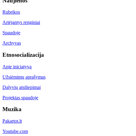
Naujienos
Rubrikos
Artėjantys renginiai
Spaudoje
Archyvas
Etnosocializacija
Apie iniciatyvą
Užsiėmimų aprašymas
Dalyvių atsiliepimai
Projektas spaudoje
Muzika
Pakartot.lt
Youtube.com