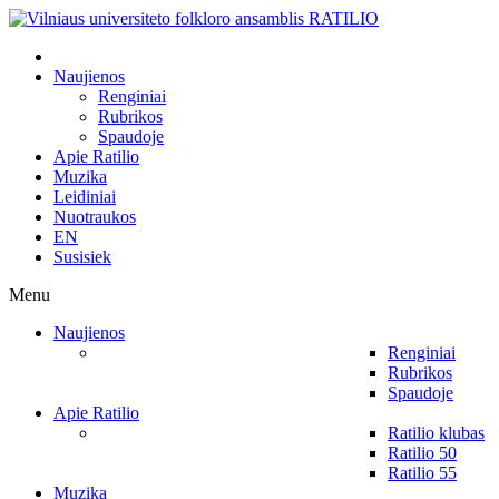
Naujienos
Renginiai
Rubrikos
Spaudoje
Apie Ratilio
Muzika
Leidiniai
Nuotraukos
EN
Susisiek
Menu
Naujienos
Renginiai
Rubrikos
Spaudoje
Apie Ratilio
Ratilio klubas
Ratilio 50
Ratilio 55
Muzika