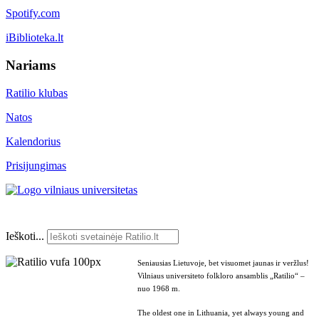
Spotify.com
iBiblioteka.lt
Nariams
Ratilio klubas
Natos
Kalendorius
Prisijungimas
Ieškoti...
Seniausias Lietuvoje, bet visuomet jaunas ir veržlus!
Vilniaus universiteto folkloro ansamblis „Ratilio“ –
nuo 1968 m.
The oldest one in Lithuania, yet always young and