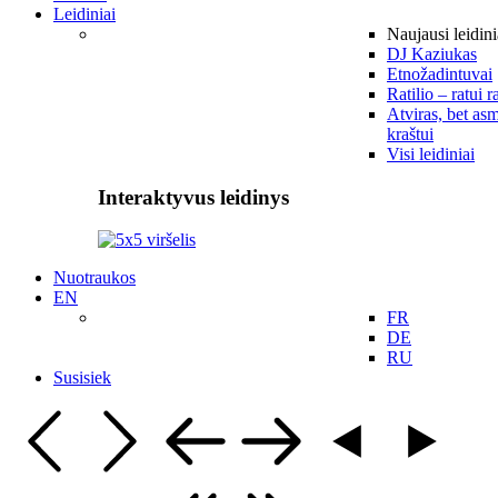
Leidiniai
Naujausi leidini
DJ Kaziukas
Etnožadintuvai
Ratilio – ratui r
Atviras, bet asm
kraštui
Visi leidiniai
Interaktyvus leidinys
Nuotraukos
EN
FR
DE
RU
Susisiek