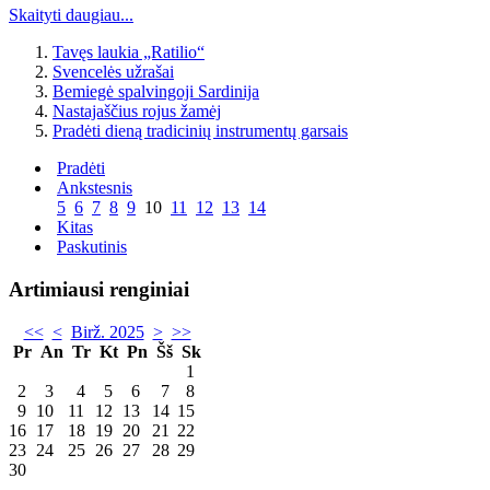
Skaityti daugiau...
Tavęs laukia „Ratilio“
Svencelės užrašai
Bemiegė spalvingoji Sardinija
Nastajaščius rojus žamėj
Pradėti dieną tradicinių instrumentų garsais
Pradėti
Ankstesnis
5
6
7
8
9
10
11
12
13
14
Kitas
Paskutinis
Artimiausi renginiai
<<
<
Birž. 2025
>
>>
Pr
An
Tr
Kt
Pn
Šš
Sk
1
2
3
4
5
6
7
8
9
10
11
12
13
14
15
16
17
18
19
20
21
22
23
24
25
26
27
28
29
30