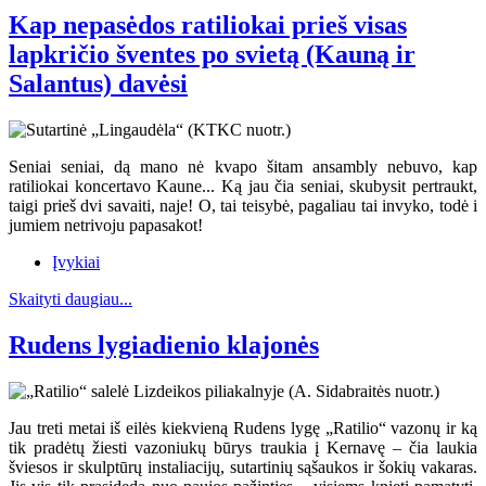
Kap nepasėdos ratiliokai prieš visas
lapkričio šventes po svietą (Kauną ir
Salantus) davėsi
Seniai seniai, dą mano nė kvapo šitam ansambly nebuvo, kap
ratiliokai koncertavo Kaune... Ką jau čia seniai, skubysit pertraukt,
taigi prieš dvi savaiti, naje! O, tai teisybė, pagaliau tai invyko, todė i
jumiem netrivoju papasakot!
Įvykiai
Skaityti daugiau...
Rudens lygiadienio klajonės
Jau treti metai iš eilės kiekvieną Rudens lygę „Ratilio“ vazonų ir ką
tik pradėtų žiesti vazoniukų būrys traukia į Kernavę – čia laukia
šviesos ir skulptūrų instaliacijų, sutartinių sąšaukos ir šokių vakaras.