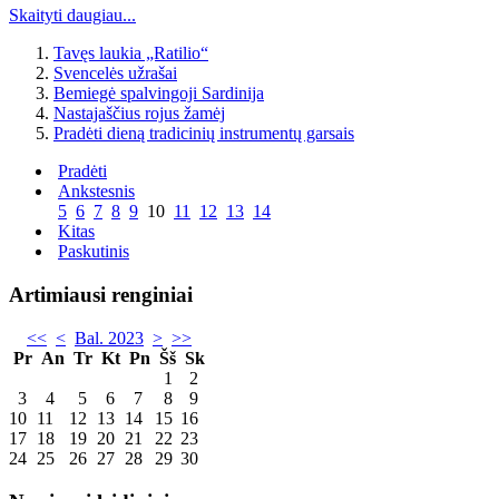
Skaityti daugiau...
Tavęs laukia „Ratilio“
Svencelės užrašai
Bemiegė spalvingoji Sardinija
Nastajaščius rojus žamėj
Pradėti dieną tradicinių instrumentų garsais
Pradėti
Ankstesnis
5
6
7
8
9
10
11
12
13
14
Kitas
Paskutinis
Artimiausi renginiai
<<
<
Bal. 2023
>
>>
Pr
An
Tr
Kt
Pn
Šš
Sk
1
2
3
4
5
6
7
8
9
10
11
12
13
14
15
16
17
18
19
20
21
22
23
24
25
26
27
28
29
30