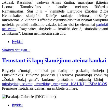
„Atrask Raseinius“ vadovas Arnas Zmitra, muziejaus įkūrėjas
Leonas Tamulevičius ir liaudies meistras Ričardas
Ramanauskas.
Štai ir ji – vienintelė Lietuvoje ąžuolinė Zitos
Kelmickaitės skulptūra. Kairėje rankoje telefonas, dešinėje
mikrofonas, o kur dar iš užančio byrantys čirviniai blynai! Skulptūra
nesiekia perteikti realistinio vaizdo, tačiau visi jos elementai
parinkti
ne veltui
. Raganaitės skrybėlė – šmaikšti detalė, simbolizuojanti
„zitiškumą“, kuriam neįmanoma atsispirti.
Įvykiai
Skaityti daugiau...
Temstant iš lapų šlamėjimo ateina kaukai
Rugsėjo aštuntąją ratiliokai po darbų ir paskaitų skubėjo į
Druskininkus. Buvome pakviesti į Lietuvos pasakotojų konkursą
„Žodzis žodzį gena“, kuriame pristatėme naujausią kūrinį –
mitologinių sakmių muzikinę programą KAUKŲ IŠDAIGOS
.
Premjeros įspūdžiais dalijasi ansamblietė Gintarė.
Įvykiai