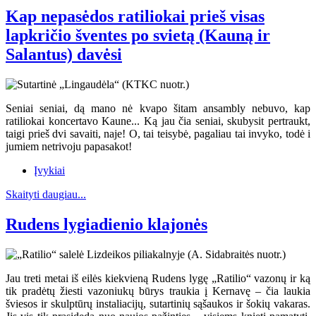
Kap nepasėdos ratiliokai prieš visas
lapkričio šventes po svietą (Kauną ir
Salantus) davėsi
Seniai seniai, dą mano nė kvapo šitam ansambly nebuvo, kap
ratiliokai koncertavo Kaune... Ką jau čia seniai, skubysit pertraukt,
taigi prieš dvi savaiti, naje! O, tai teisybė, pagaliau tai invyko, todė i
jumiem netrivoju papasakot!
Įvykiai
Skaityti daugiau...
Rudens lygiadienio klajonės
Jau treti metai iš eilės kiekvieną Rudens lygę „Ratilio“ vazonų ir ką
tik pradėtų žiesti vazoniukų būrys traukia į Kernavę – čia laukia
šviesos ir skulptūrų instaliacijų, sutartinių sąšaukos ir šokių vakaras.