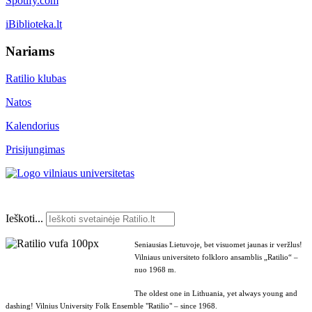
Spotify.com
iBiblioteka.lt
Nariams
Ratilio klubas
Natos
Kalendorius
Prisijungimas
Ieškoti...
Seniausias Lietuvoje, bet visuomet jaunas ir veržlus!
Vilniaus universiteto folkloro ansamblis „Ratilio“ –
nuo 1968 m.
The oldest one in Lithuania, yet always young and
dashing! Vilnius University Folk Ensemble "Ratilio" – since 1968.