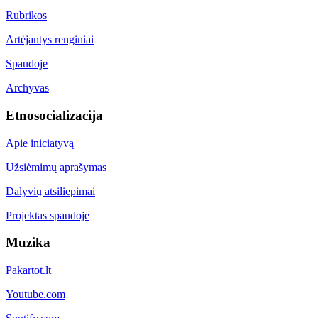
Rubrikos
Artėjantys renginiai
Spaudoje
Archyvas
Etnosocializacija
Apie iniciatyvą
Užsiėmimų aprašymas
Dalyvių atsiliepimai
Projektas spaudoje
Muzika
Pakartot.lt
Youtube.com