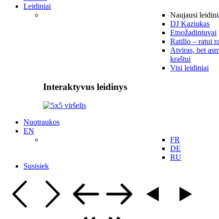
Leidiniai
Naujausi leidini
DJ Kaziukas
Etnožadintuvai
Ratilio – ratui r
Atviras, bet asm
kraštui
Visi leidiniai
Interaktyvus leidinys
Nuotraukos
EN
FR
DE
RU
Susisiek