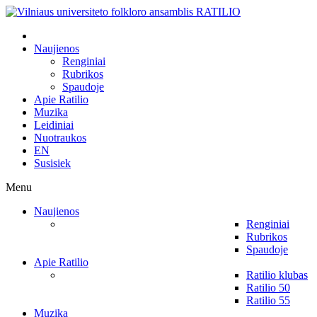
Naujienos
Renginiai
Rubrikos
Spaudoje
Apie Ratilio
Muzika
Leidiniai
Nuotraukos
EN
Susisiek
Menu
Naujienos
Renginiai
Rubrikos
Spaudoje
Apie Ratilio
Ratilio klubas
Ratilio 50
Ratilio 55
Muzika