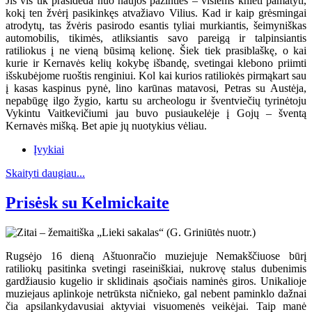
Jis vis tik prasideda nuo naujos pažinties – visiems knieti pamatyti,
kokį ten žvėrį pasikinkęs atvažiavo Vilius. Kad ir kaip grėsmingai
atrodytų, tas žvėris pasirodo esantis tyliai murkiantis, šeimyniškas
automobilis, tikimės, atliksiantis savo pareigą ir talpinsiantis
ratiliokus į ne vieną būsimą kelionę. Šiek tiek prasiblaškę, o kai
kurie ir Kernavės kelių kokybę išbandę, svetingai klebono priimti
išskubėjome ruoštis renginiui. Kol kai kurios ratiliokės pirmąkart sau
į kasas kaspinus pynė, lino karūnas matavosi, Petras su Austėja,
nepabūgę ilgo žygio, kartu su archeologu ir šventviečių tyrinėtoju
Vykintu Vaitkevičiumi jau buvo pusiaukelėje į Gojų – šventą
Kernavės mišką. Bet apie jų nuotykius vėliau.
Įvykiai
Skaityti daugiau...
Prisėsk su Kelmickaite
Rugsėjo 16 dieną Aštuonračio muziejuje Nemakščiuose būrį
ratiliokų pasitinka svetingi raseiniškiai, nukrovę stalus dubenimis
gardžiausio kugelio ir sklidinais ąsočiais naminės giros. Unikalioje
muziejaus aplinkoje netrūksta ničnieko, gal nebent paminklo dažnai
čia apsilankydavusiai aktyviai visuomenės veikėjai. Taip manė