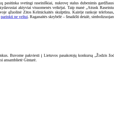
pasitinka svetingi raseiniškiai, nukrovę stalus dubenimis gardžiausi
ankydavusiai aktyviai visuomenės veikėjai. Taip manė „Atrask Raseini
tuvoje ąžuolinė Zitos Kelmickaitės skulptūra. Kairėje rankoje telefonas
i
parinkti ne veltui
. Raganaitės skrybėlė – šmaikšti detalė, simbolizuojan
ininkus. Buvome pakviesti į Lietuvos pasakotojų konkursą „Žodzis žo
asi ansamblietė Gintarė.