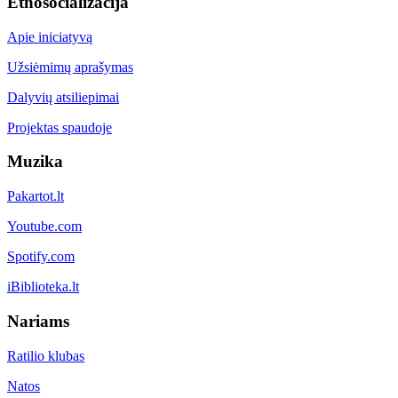
Etnosocializacija
Apie iniciatyvą
Užsiėmimų aprašymas
Dalyvių atsiliepimai
Projektas spaudoje
Muzika
Pakartot.lt
Youtube.com
Spotify.com
iBiblioteka.lt
Nariams
Ratilio klubas
Natos