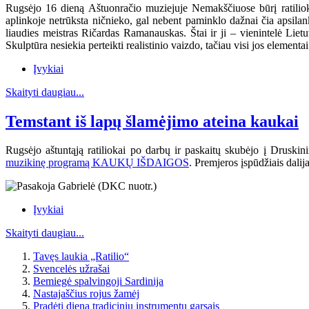
Rugsėjo 16 dieną Aštuonračio muziejuje Nemakščiuose būrį ratiliokų 
aplinkoje netrūksta ničnieko, gal nebent paminklo dažnai čia apsil
liaudies meistras Ričardas Ramanauskas.
Štai ir ji – vienintelė Lie
Skulptūra nesiekia perteikti realistinio vaizdo, tačiau visi jos elementa
Įvykiai
Skaityti daugiau...
Temstant iš lapų šlamėjimo ateina kaukai
Rugsėjo aštuntąją ratiliokai po darbų ir paskaitų skubėjo į Drusk
muzikinę programą KAUKŲ IŠDAIGOS
. Premjeros įspūdžiais dalij
Įvykiai
Skaityti daugiau...
Tavęs laukia „Ratilio“
Svencelės užrašai
Bemiegė spalvingoji Sardinija
Nastajaščius rojus žamėj
Pradėti dieną tradicinių instrumentų garsais