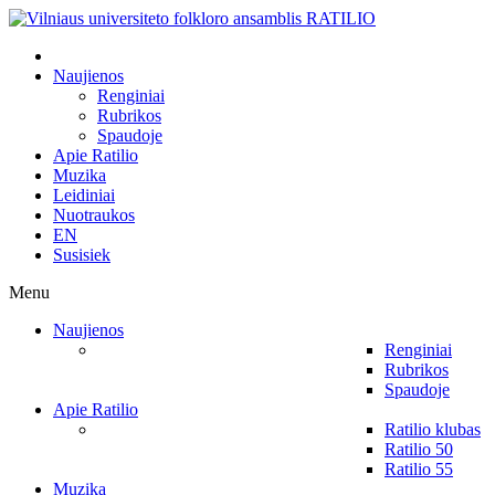
Naujienos
Renginiai
Rubrikos
Spaudoje
Apie Ratilio
Muzika
Leidiniai
Nuotraukos
EN
Susisiek
Menu
Naujienos
Renginiai
Rubrikos
Spaudoje
Apie Ratilio
Ratilio klubas
Ratilio 50
Ratilio 55
Muzika