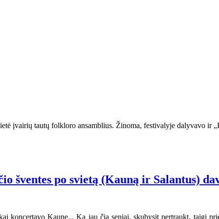
etė įvairių tautų folkloro ansamblius. Žinoma, festivalyje dalyvavo ir „R
čio šventes po svietą (Kauną ir Salantus) da
 koncertavo Kaune... Ką jau čia seniai, skubysit pertraukt, taigi prieš