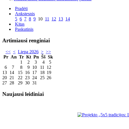
Pradėti
Ankstesnis
5
6
7
8
9
10
11
12
13
14
Kitas
Paskutinis
Artimiausi renginiai
<<
<
Liepa 2026
>
>>
Pr
An
Tr
Kt
Pn
Šš
Sk
1
2
3
4
5
6
7
8
9
10
11
12
13
14
15
16
17
18
19
20
21
22
23
24
25
26
27
28
29
30
31
Naujausi leidiniai