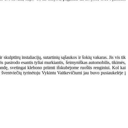
skulptūrų instaliacijų, sutartinių sąšaukos ir šokių vakaras. Jis vis tik
is pasirodo esantis tyliai murkiantis, šeimyniškas automobilis, tikimės,
bandę, svetingai klebono priimti išskubėjome ruoštis renginiui. Kol kai
r šventviečių tyrinėtoju Vykintu Vaitkevičiumi jau buvo pusiaukelėje į