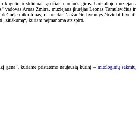
o kugelio ir sklidinais ąsočiais naminės giros. Unikalioje muziejaus
us“ vadovas Arnas Zmitra, muziejaus įkūrėjas Leonas Tamulevičius ir
, dešinėje mikrofonas, o kur dar iš užančio byrantys čirviniai blynai!
ti „zitiškumą“, kuriam neįmanoma atsispirti.
dzį gena“, kuriame pristatėme naujausią kūrinį –
mitologinių sakmių