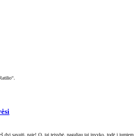
atilio“.
vėsi
 dvi savaiti, naje! O, tai teisybė, pagaliau tai invyko, todė i jumiem