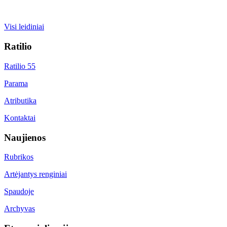
Visi leidiniai
Ratilio
Ratilio 55
Parama
Atributika
Kontaktai
Naujienos
Rubrikos
Artėjantys renginiai
Spaudoje
Archyvas