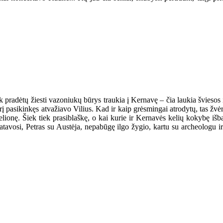
k pradėtų žiesti vazoniukų būrys traukia į Kernavę – čia laukia šviesos ir 
į pasikinkęs atvažiavo Vilius. Kad ir kaip grėsmingai atrodytų, tas žvėr
ą kelionę. Šiek tiek prasiblaškę, o kai kurie ir Kernavės kelių kokybę iš
atavosi, Petras su Austėja, nepabūgę ilgo žygio, kartu su archeologu i