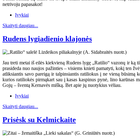
netrivoju papasakot!
Įvykiai
Skaityti daugiau...
Rudens lygiadienio klajonės
Jau treti metai iš eilės kiekvieną Rudens lygę „Ratilio“ vazonų ir ką ti
prasideda nuo naujos pažinties – visiems knieti pamatyti, kokį ten žvėr
atliksiantis savo pareigą ir talpinsiantis ratiliokus į ne vieną būsim
kurios ratiliokės pirmąkart sau į kasas kaspinus pynė, lino karūnas m
Gojų – šventą Kernavės mišką. Bet apie jų nuotykius vėliau.
Įvykiai
Skaityti daugiau...
Prisėsk su Kelmickaite