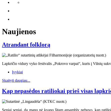
Naujienos
Atrandant folklorą
Lapkričio vidury vyko festivalis „Pokrovo varpai“, kuris į Vilnių sukvi
Įvykiai
Skaityti daugiau...
Kap nepasėdos ratiliokai prieš visas lapkri
Seniai seniai, dą mano nė kvapo šitam ansambly nebuvo, kap ratiliokai