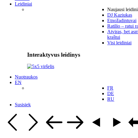
Leidiniai
Naujausi leidini
DJ Kaziukas
Etnožadintuvai
Ratilio – ratui r
Atviras, bet asm
kraštui
Visi leidiniai
Interaktyvus leidinys
Nuotraukos
EN
FR
DE
RU
Susisiek