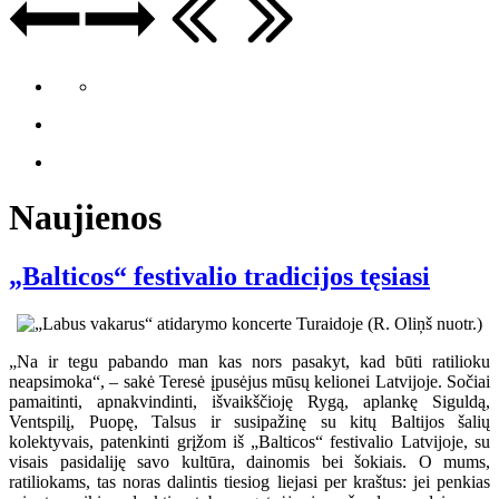
Naujienos
„Balticos“ festivalio tradicijos tęsiasi
„Na ir tegu pabando man kas nors pasakyt, kad būti ratilioku
neapsimoka“, – sakė Teresė įpusėjus mūsų kelionei Latvijoje. Sočiai
pamaitinti, apnakvindinti, išvaikščioję Rygą, aplankę Siguldą,
Ventspilį, Puopę, Talsus ir susipažinę su kitų Baltijos šalių
kolektyvais, patenkinti grįžom iš „Balticos“ festivalio Latvijoje, su
visais pasidaliję savo kultūra, dainomis bei šokiais. O mums,
ratiliokams, tas noras dalintis tiesiog liejasi per kraštus: jei penkias