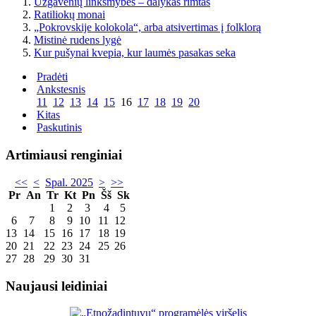
Užgavėnių linksmybės – dalykas rimtas
Ratiliokų monai
„Pokrovskije kolokola“, arba atsivertimas į folklorą
Mistinė rudens lygė
Kur pušynai kvepia, kur laumės pasakas seka
Pradėti
Ankstesnis
11
12
13
14
15
16
17
18
19
20
Kitas
Paskutinis
Artimiausi renginiai
<<
<
Spal. 2025
>
>>
Pr
An
Tr
Kt
Pn
Šš
Sk
1
2
3
4
5
6
7
8
9
10
11
12
13
14
15
16
17
18
19
20
21
22
23
24
25
26
27
28
29
30
31
Naujausi leidiniai