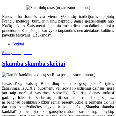
Rasos arba Joninės yra viena ryškiausių tradicijomis apipintų
švenčių metuose, burtų ir įvairių papročių gausa neatsiliekanti nuo
Kūčių nakties. Šiais metais ilgiausias metų dienas su dalimi ratiliokų
praleidome Klaipėdoje, kur vyko tarptautinis nematerialaus kultūros
paveldo festivalis „Lauksnos“.
Įvykiai
Skaityti daugiau...
Skamba skamba skėčiai
Pavasarišką, vaiskų Bernardinų sodo klegesį pakeitė tykus
žaliavimas. Iš XIX a. puošmenų vėl įšokta į kasdienius džinsus (nors
jau taip norėtųsi vasarinės suknelės). Keturias dienas trukusi
garbinga folkloristų šachmatų partija su lietumi rodosi kaip sapnas,
ar bent jau pasilikusi kažkur seniai praeity. Apie ją primena tik vis
dar taip pat žydinčios alyvos ir pakalnutės. „Skamba skamba
kankliai“ padovanojo tokią gausybę malonių susitikimų, nuotykių,