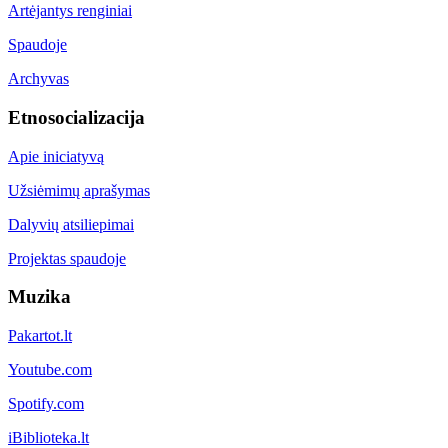
Artėjantys renginiai
Spaudoje
Archyvas
Etnosocializacija
Apie iniciatyvą
Užsiėmimų aprašymas
Dalyvių atsiliepimai
Projektas spaudoje
Muzika
Pakartot.lt
Youtube.com
Spotify.com
iBiblioteka.lt