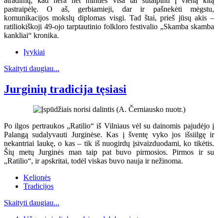
atradimų, kad nėra net minties visa tai sutalpinti į vieną kitą
pastraipėlę. O aš, gerbiamieji, dar ir pašnekėti mėgstu,
komunikacijos mokslų diplomas visgi. Tad štai, prieš jūsų akis –
ratiliokiškoji 49-ojo tarptautinio folkloro festivalio „Skamba skamba
kankliai“ kronika.
Įvykiai
Skaityti daugiau...
Jurginių tradicija tęsiasi
Po ilgos pertraukos „Ratilio“ iš Vilniaus vėl su dainomis pajudėjo į
Palangą sudalyvauti Jurginėse. Kas į šventę vyko jos išsiilgę ir
nekantriai laukę, o kas – tik iš nuogirdų įsivaizduodami, ko tikėtis.
Šių metų Jurginės man taip pat buvo pirmosios. Pirmos ir su
„Ratilio“, ir apskritai, todėl viskas buvo nauja ir nežinoma.
Kelionės
Tradicijos
Skaityti daugiau...