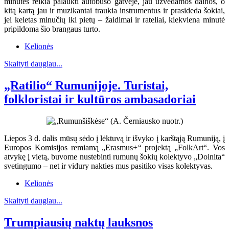
minutes reikia palaukti autobuso gatvėje, jau užvedamos dainos, o
kitą kartą jau ir muzikantai traukia instrumentus ir prasideda šokiai,
jei keletas minučių iki pietų – žaidimai ir rateliai, kiekviena minutė
pripildoma šio brangaus turto.
Kelionės
Skaityti daugiau...
„Ratilio“ Rumunijoje. Turistai,
folkloristai ir kultūros ambasadoriai
Liepos 3 d. dalis mūsų sėdo į lėktuvą ir išvyko į karštąją Rumuniją, į
Europos Komisijos remiamą „Erasmus+“ projektą „FolkArt“. Vos
atvykę į vietą, buvome nustebinti rumunų šokių kolektyvo „Doinita“
svetingumo – net ir vidury nakties mus pasitiko visas kolektyvas.
Kelionės
Skaityti daugiau...
Trumpiausių naktų lauksnos