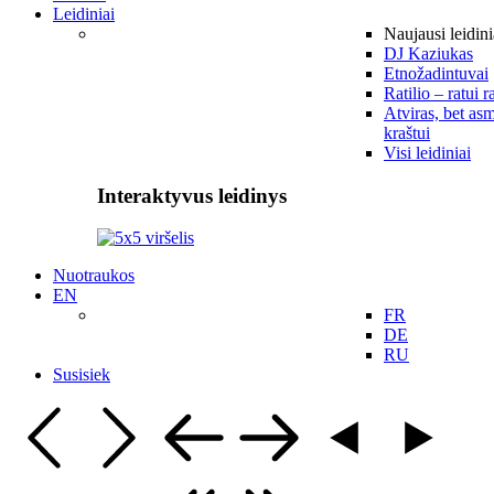
Leidiniai
Naujausi leidini
DJ Kaziukas
Etnožadintuvai
Ratilio – ratui r
Atviras, bet asm
kraštui
Visi leidiniai
Interaktyvus leidinys
Nuotraukos
EN
FR
DE
RU
Susisiek