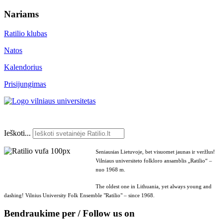
Nariams
Ratilio klubas
Natos
Kalendorius
Prisijungimas
Ieškoti...
Seniausias Lietuvoje, bet visuomet jaunas ir veržlus!
Vilniaus universiteto folkloro ansamblis „Ratilio“ –
nuo 1968 m.
The oldest one in Lithuania, yet always young and
dashing! Vilnius University Folk Ensemble "Ratilio" – since 1968.
Bendraukime per / Follow us on