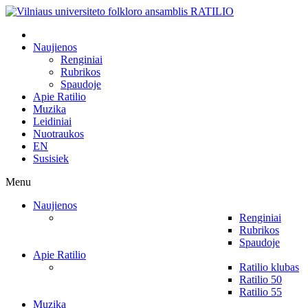
Naujienos
Renginiai
Rubrikos
Spaudoje
Apie Ratilio
Muzika
Leidiniai
Nuotraukos
EN
Susisiek
Menu
Naujienos
Renginiai
Rubrikos
Spaudoje
Apie Ratilio
Ratilio klubas
Ratilio 50
Ratilio 55
Muzika