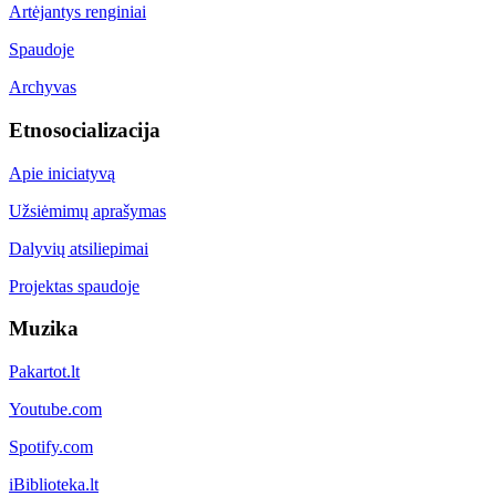
Artėjantys renginiai
Spaudoje
Archyvas
Etnosocializacija
Apie iniciatyvą
Užsiėmimų aprašymas
Dalyvių atsiliepimai
Projektas spaudoje
Muzika
Pakartot.lt
Youtube.com
Spotify.com
iBiblioteka.lt