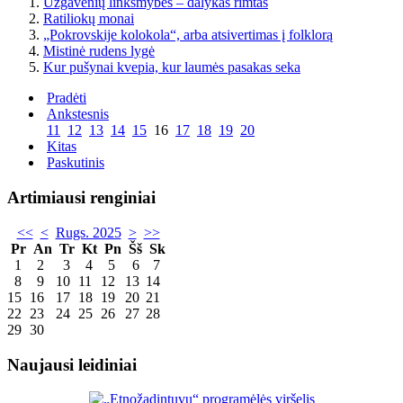
Užgavėnių linksmybės – dalykas rimtas
Ratiliokų monai
„Pokrovskije kolokola“, arba atsivertimas į folklorą
Mistinė rudens lygė
Kur pušynai kvepia, kur laumės pasakas seka
Pradėti
Ankstesnis
11
12
13
14
15
16
17
18
19
20
Kitas
Paskutinis
Artimiausi renginiai
<<
<
Rugs. 2025
>
>>
Pr
An
Tr
Kt
Pn
Šš
Sk
1
2
3
4
5
6
7
8
9
10
11
12
13
14
15
16
17
18
19
20
21
22
23
24
25
26
27
28
29
30
Naujausi leidiniai