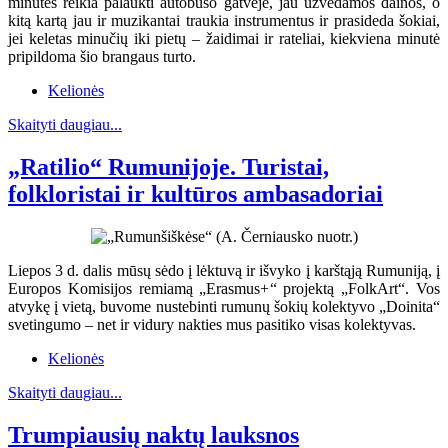
minutes reikia palaukti autobuso gatvėje, jau užvedamos dainos, o
kitą kartą jau ir muzikantai traukia instrumentus ir prasideda šokiai,
jei keletas minučių iki pietų – žaidimai ir rateliai, kiekviena minutė
pripildoma šio brangaus turto.
Kelionės
Skaityti daugiau...
„Ratilio“ Rumunijoje. Turistai,
folkloristai ir kultūros ambasadoriai
Liepos 3 d. dalis mūsų sėdo į lėktuvą ir išvyko į karštąją Rumuniją, į
Europos Komisijos remiamą „Erasmus+“ projektą „FolkArt“. Vos
atvykę į vietą, buvome nustebinti rumunų šokių kolektyvo „Doinita“
svetingumo – net ir vidury nakties mus pasitiko visas kolektyvas.
Kelionės
Skaityti daugiau...
Trumpiausių naktų lauksnos