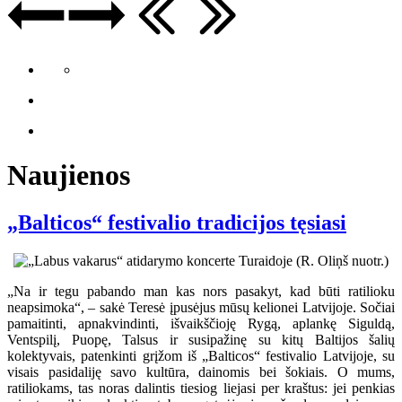
Naujienos
„Balticos“ festivalio tradicijos tęsiasi
„Na ir tegu pabando man kas nors pasakyt, kad būti ratilioku
neapsimoka“, – sakė Teresė įpusėjus mūsų kelionei Latvijoje. Sočiai
pamaitinti, apnakvindinti, išvaikščioję Rygą, aplankę Siguldą,
Ventspilį, Puopę, Talsus ir susipažinę su kitų Baltijos šalių
kolektyvais, patenkinti grįžom iš „Balticos“ festivalio Latvijoje, su
visais pasidaliję savo kultūra, dainomis bei šokiais. O mums,
ratiliokams, tas noras dalintis tiesiog liejasi per kraštus: jei penkias