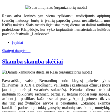
Rasos arba Joninės yra viena ryškiausių tradicijomis apipintų
švenčių metuose, burtų ir įvairių papročių gausa neatsiliekanti nuo
Kūčių nakties. Šiais metais ilgiausias metų dienas su dalimi ratiliokų
praleidome Klaipėdoje, kur vyko tarptautinis nematerialaus kultūros
paveldo festivalis „Lauksnos“.
Įvykiai
Skaityti daugiau...
Skamba skamba skėčiai
Pavasarišką, vaiskų Bernardinų sodo klegesį pakeitė tykus
žaliavimas. Iš XIX a. puošmenų vėl įšokta į kasdienius džinsus (nors
jau taip norėtųsi vasarinės suknelės). Keturias dienas trukusi
garbinga folkloristų šachmatų partija su lietumi rodosi kaip sapnas,
ar bent jau pasilikusi kažkur seniai praeity. Apie ją primena tik vis
dar taip pat žydinčios alyvos ir pakalnutės. „Skamba skamba
kankliai“ padovanojo tokią gausybę malonių susitikimų, nuotykių,