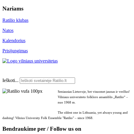
Nariams
Ratilio klubas
Natos
Kalendorius
Prisijungimas
Ieškoti...
Seniausias Lietuvoje, bet visuomet jaunas ir veržlus!
Vilniaus universiteto folkloro ansamblis „Ratilio“ –
nuo 1968 m.
The oldest one in Lithuania, yet always young and
dashing! Vilnius University Folk Ensemble "Ratilio" – since 1968.
Bendraukime per / Follow us on