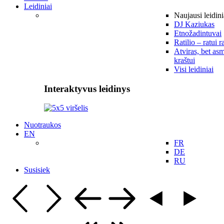
Leidiniai
Naujausi leidini
DJ Kaziukas
Etnožadintuvai
Ratilio – ratui r
Atviras, bet asm
kraštui
Visi leidiniai
Interaktyvus leidinys
Nuotraukos
EN
FR
DE
RU
Susisiek