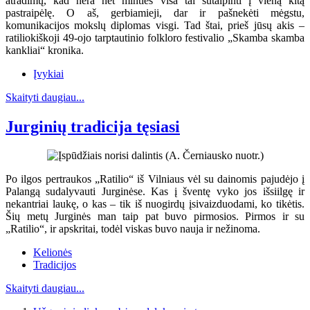
atradimų, kad nėra net minties visa tai sutalpinti į vieną kitą
pastraipėlę. O aš, gerbiamieji, dar ir pašnekėti mėgstu,
komunikacijos mokslų diplomas visgi. Tad štai, prieš jūsų akis –
ratiliokiškoji 49-ojo tarptautinio folkloro festivalio „Skamba skamba
kankliai“ kronika.
Įvykiai
Skaityti daugiau...
Jurginių tradicija tęsiasi
Po ilgos pertraukos „Ratilio“ iš Vilniaus vėl su dainomis pajudėjo į
Palangą sudalyvauti Jurginėse. Kas į šventę vyko jos išsiilgę ir
nekantriai laukę, o kas – tik iš nuogirdų įsivaizduodami, ko tikėtis.
Šių metų Jurginės man taip pat buvo pirmosios. Pirmos ir su
„Ratilio“, ir apskritai, todėl viskas buvo nauja ir nežinoma.
Kelionės
Tradicijos
Skaityti daugiau...