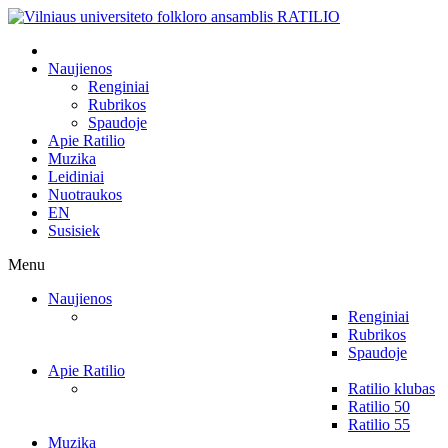
Naujienos
Renginiai
Rubrikos
Spaudoje
Apie Ratilio
Muzika
Leidiniai
Nuotraukos
EN
Susisiek
Menu
Naujienos
Renginiai
Rubrikos
Spaudoje
Apie Ratilio
Ratilio klubas
Ratilio 50
Ratilio 55
Muzika