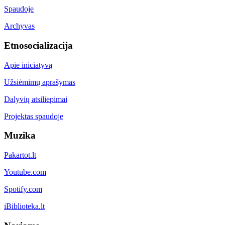
Spaudoje
Archyvas
Etnosocializacija
Apie iniciatyvą
Užsiėmimų aprašymas
Dalyvių atsiliepimai
Projektas spaudoje
Muzika
Pakartot.lt
Youtube.com
Spotify.com
iBiblioteka.lt