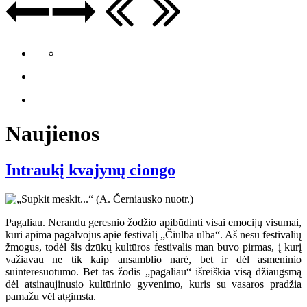
Naujienos
Intraukį kvajynų ciongo
Pagaliau. Nerandu geresnio žodžio apibūdinti visai emocijų visumai,
kuri apima pagalvojus apie festivalį „Čiulba ulba“. Aš nesu festivalių
žmogus, todėl šis dzūkų kultūros festivalis man buvo pirmas, į kurį
važiavau ne tik kaip ansamblio narė, bet ir dėl asmeninio
suinteresuotumo. Bet tas žodis „pagaliau“ išreiškia visą džiaugsmą
dėl atsinaujinusio kultūrinio gyvenimo, kuris su vasaros pradžia
pamažu vėl atgimsta.