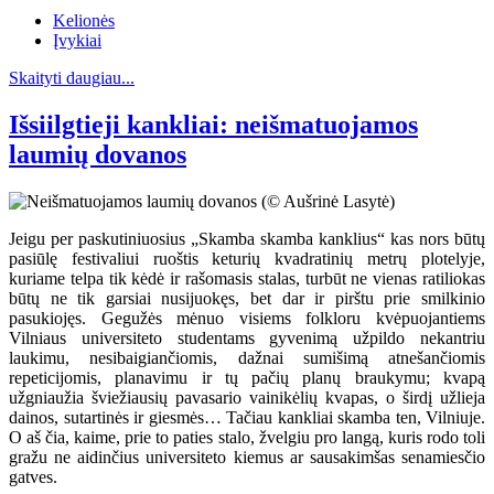
Kelionės
Įvykiai
Skaityti daugiau...
Išsiilgtieji kankliai: neišmatuojamos
laumių dovanos
Jeigu per paskutiniuosius „Skamba skamba kanklius“ kas nors būtų
pasiūlę festivaliui ruoštis keturių kvadratinių metrų plotelyje,
kuriame telpa tik kėdė ir rašomasis stalas, turbūt ne vienas ratiliokas
būtų ne tik garsiai nusijuokęs, bet dar ir pirštu prie smilkinio
pasukiojęs. Gegužės mėnuo visiems folkloru kvėpuojantiems
Vilniaus universiteto studentams gyvenimą užpildo nekantriu
laukimu, nesibaigiančiomis, dažnai sumišimą atnešančiomis
repeticijomis, planavimu ir tų pačių planų braukymu; kvapą
užgniaužia šviežiausių pavasario vainikėlių kvapas, o širdį užlieja
dainos, sutartinės ir giesmės… Tačiau kankliai skamba ten, Vilniuje.
O aš čia, kaime, prie to paties stalo, žvelgiu pro langą, kuris rodo toli
gražu ne aidinčius universiteto kiemus ar sausakimšas senamiesčio
gatves.