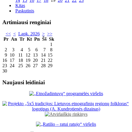
14
15
16
17
18
19
20
21
22
23
Kitas
Paskutinis
Artimiausi renginiai
<<
<
Lapk. 2026
>
>>
Pr
An
Tr
Kt
Pn
Šš
Sk
1
2
3
4
5
6
7
8
9
10
11
12
13
14
15
16
17
18
19
20
21
22
23
24
25
26
27
28
29
30
Naujausi leidiniai