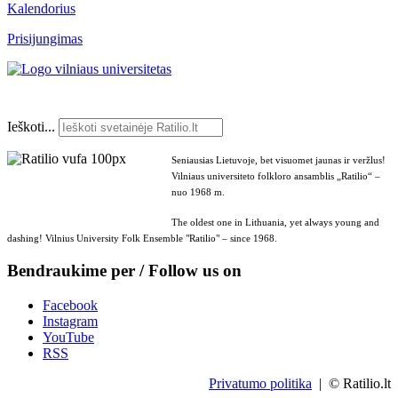
Kalendorius
Prisijungimas
Ieškoti...
Seniausias Lietuvoje, bet visuomet jaunas ir veržlus!
Vilniaus universiteto folkloro ansamblis „Ratilio“ –
nuo 1968 m.
The oldest one in Lithuania, yet always young and
dashing! Vilnius University Folk Ensemble "Ratilio" – since 1968.
Bendraukime per / Follow us on
Facebook
Instagram
YouTube
RSS
Privatumo politika
| © Ratilio.lt