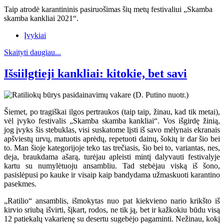
Taip atrodė karantininis pasiruošimas šių metų festivaliui „Skamba
skamba kankliai 2021“.
Įvykiai
Skaityti daugiau...
Išsiilgtieji kankliai: kitokie, bet savi
Šiemet, po tragiškai ilgos pertraukos (taip taip, žinau, kad tik metai),
vėl įvyko festivalis „Skamba skamba kankliai“. Vos išgirdę žinią,
jog įvyks šis stebuklas, visi suskatome lįsti iš savo mėlynais ekranais
apšviestų urvų, matuotis aprėdų, repetuoti dainų, šokių ir dar šio bei
to. Man šioje kategorijoje teko tas trečiasis, šio bei to, variantas, nes,
deja, braukdama ašarą, turėjau apleisti mintį dalyvauti festivalyje
kartu su numylėtuoju ansambliu. Tad stebėjau viską iš šono,
pasislėpusi po kauke ir visaip kaip bandydama užmaskuoti karantino
pasekmes.
„Ratilio“ ansamblis, išmokytas nuo pat kiekvieno nario krikšto iš
kirvio sriubą išvirti, šįkart, rodos, ne tik ją, bet ir kažkokiu būdu visą
12 patiekalų vakarienę su desertu sugebėjo pagaminti. Nežinau, kokį