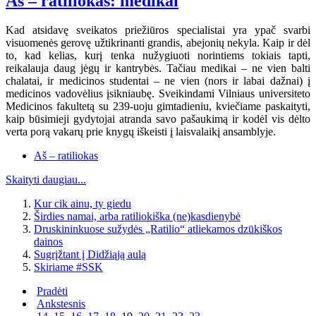
Aš – ratiliokas: medikai
Kad atsidavę sveikatos priežiūros specialistai yra ypač svarbi
visuomenės gerovę užtikrinanti grandis, abejonių nekyla. Kaip ir dėl
to, kad kelias, kurį tenka nužygiuoti norintiems tokiais tapti,
reikalauja daug jėgų ir kantrybės. Tačiau medikai – ne vien balti
chalatai, ir medicinos studentai – ne vien (nors ir labai dažnai) į
medicinos vadovėlius įsikniaubę. Sveikindami Vilniaus universiteto
Medicinos fakultetą su 239-uoju gimtadieniu, kviečiame paskaityti,
kaip būsimieji gydytojai atranda savo pašaukimą ir kodėl vis dėlto
verta porą vakarų prie knygų iškeisti į laisvalaikį ansamblyje.
Aš – ratiliokas
Skaityti daugiau...
Kur cik ainu, ty giedu
Širdies namai, arba ratiliokiška (ne)kasdienybė
Druskininkuose sužydės „Ratilio“ atliekamos dzūkiškos
dainos
Sugrįžtant į Didžiąją aulą
Skiriame #SSK
Pradėti
Ankstesnis