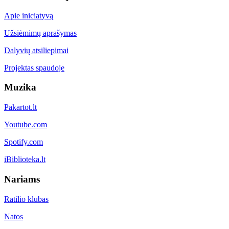
Apie iniciatyvą
Užsiėmimų aprašymas
Dalyvių atsiliepimai
Projektas spaudoje
Muzika
Pakartot.lt
Youtube.com
Spotify.com
iBiblioteka.lt
Nariams
Ratilio klubas
Natos