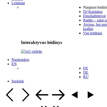
Leidiniai
Naujausi leidini
DJ Kaziukas
Etnožadintuvai
Ratilio – ratui r
Atviras, bet asm
kraštui
Visi leidiniai
Interaktyvus leidinys
Nuotraukos
EN
FR
DE
RU
Susisiek