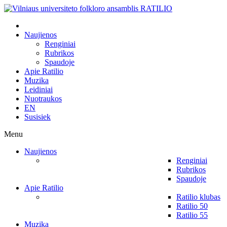
Naujienos
Renginiai
Rubrikos
Spaudoje
Apie Ratilio
Muzika
Leidiniai
Nuotraukos
EN
Susisiek
Menu
Naujienos
Renginiai
Rubrikos
Spaudoje
Apie Ratilio
Ratilio klubas
Ratilio 50
Ratilio 55
Muzika