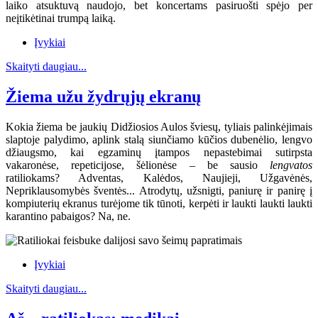
laiko atsuktuvą naudojo, bet koncertams pasiruošti spėjo per
neįtikėtinai trumpą laiką.
Įvykiai
Skaityti daugiau...
Žiema užu žydrųjų ekranų
Kokia žiema be jaukių Didžiosios Aulos šviesų, tyliais palinkėjimais
slaptoje palydimo, aplink stalą siunčiamo kūčios dubenėlio, lengvo
džiaugsmo, kai egzaminų įtampos nepastebimai sutirpsta
vakaronėse, repeticijose, šėlionėse – be sausio
lengvatos
ratiliokams? Adventas, Kalėdos, Naujieji, Užgavėnės,
Nepriklausomybės šventės... Atrodytų, užsnigti, paniurę ir panirę į
kompiuterių ekranus turėjome tik tūnoti, kerpėti ir laukti laukti laukti
karantino pabaigos? Na, ne.
Įvykiai
Skaityti daugiau...