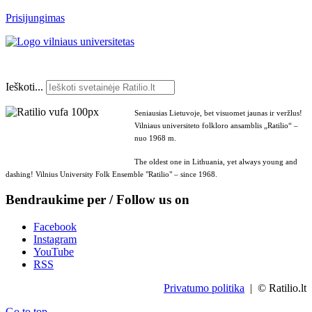
Prisijungimas
Ieškoti...
Seniausias Lietuvoje, bet visuomet jaunas ir veržlus!
Vilniaus universiteto folkloro ansamblis „Ratilio“ –
nuo 1968 m.
The oldest one in Lithuania, yet always young and
dashing! Vilnius University Folk Ensemble "Ratilio" – since 1968.
Bendraukime per / Follow us on
Facebook
Instagram
YouTube
RSS
Privatumo politika
| © Ratilio.lt
Go to top