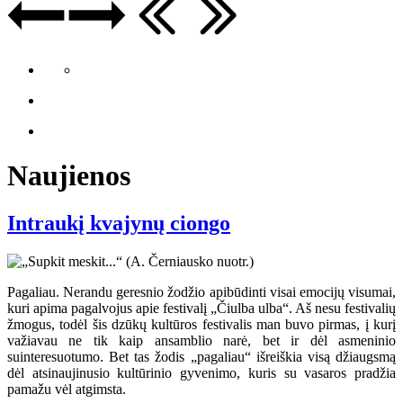
Naujienos
Intraukį kvajynų ciongo
Pagaliau. Nerandu geresnio žodžio apibūdinti visai emocijų visumai,
kuri apima pagalvojus apie festivalį „Čiulba ulba“. Aš nesu festivalių
žmogus, todėl šis dzūkų kultūros festivalis man buvo pirmas, į kurį
važiavau ne tik kaip ansamblio narė, bet ir dėl asmeninio
suinteresuotumo. Bet tas žodis „pagaliau“ išreiškia visą džiaugsmą
dėl atsinaujinusio kultūrinio gyvenimo, kuris su vasaros pradžia
pamažu vėl atgimsta.