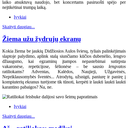
laiko atsuktuvą naudojo, bet koncertams pasiruošti spėjo per
neįtikėtinai trumpą laiką.
Įvykiai
Skaityti daugiau...
Žiema užu žydrųjų ekranų
Kokia žiema be jaukių Didžiosios Aulos šviesų, tyliais palinkėjimais
slaptoje palydimo, aplink stalą siunčiamo kūčios dubenėlio, lengvo
džiaugsmo, kai egzaminų įtampos nepastebimai sutirpsta
vakaronėse, repeticijose, šėlionėse – be sausio
lengvatos
ratiliokams? Adventas, Kalėdos, Naujieji, Užgavėnės,
Nepriklausomybės šventės... Atrodytų, užsnigti, paniurę ir panirę į
kompiuterių ekranus turėjome tik tūnoti, kerpėti ir laukti laukti laukti
karantino pabaigos? Na, ne.
Įvykiai
Skaityti daugiau...