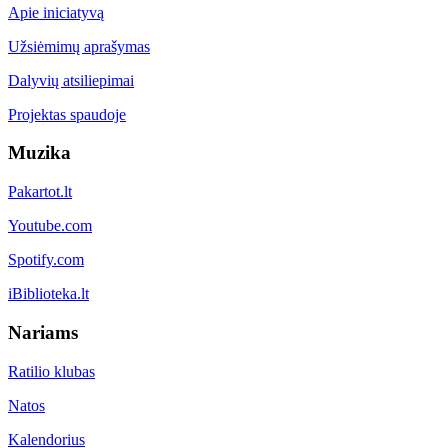
Apie iniciatyvą
Užsiėmimų aprašymas
Dalyvių atsiliepimai
Projektas spaudoje
Muzika
Pakartot.lt
Youtube.com
Spotify.com
iBiblioteka.lt
Nariams
Ratilio klubas
Natos
Kalendorius