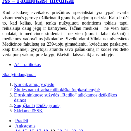
Aš – ratiliokas: medikai
Kad atsidavę sveikatos priežiūros specialistai yra ypač svarbi
visuomenės gerovę užtikrinanti grandis, abejonių nekyla. Kaip ir dėl
to, kad kelias, kurį tenka nužygiuoti norintiems tokiais tapti,
reikalauja daug jėgų ir kantrybės. Tačiau medikai – ne vien balti
chalatai, ir medicinos studentai – ne vien (nors ir labai dažnai) į
medicinos vadovėlius įsikniaubę. Sveikindami Vilniaus universiteto
Medicinos fakultetą su 239-uoju gimtadieniu, kviečiame paskaityti,
kaip būsimieji gydytojai atranda savo pašaukimą ir kodėl vis dėlto
verta porą vakarų prie knygų iškeisti į laisvalaikį ansamblyje.
Aš – ratiliokas
Skaityti daugiau...
Kur cik ainu, ty giedu
Širdies namai, arba ratiliokiška (ne)kasdienybė
Druskininkuose sužydės „Ratilio“ atliekamos dzūkiškos
dainos
Sugrįžtant į Didžiąją aulą
Skiriame #SSK
Pradėti
Ankstesnis