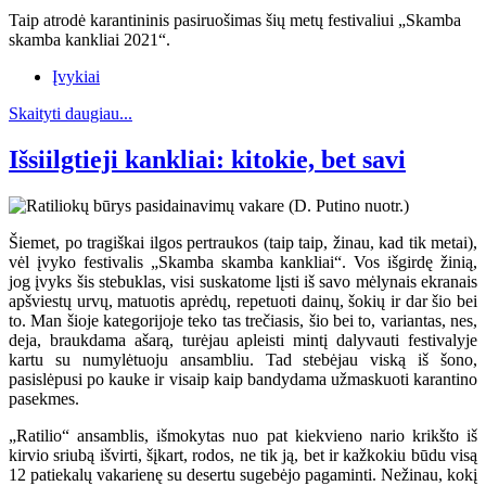
Taip atrodė karantininis pasiruošimas šių metų festivaliui „Skamba
skamba kankliai 2021“.
Įvykiai
Skaityti daugiau...
Išsiilgtieji kankliai: kitokie, bet savi
Šiemet, po tragiškai ilgos pertraukos (taip taip, žinau, kad tik metai),
vėl įvyko festivalis „Skamba skamba kankliai“. Vos išgirdę žinią,
jog įvyks šis stebuklas, visi suskatome lįsti iš savo mėlynais ekranais
apšviestų urvų, matuotis aprėdų, repetuoti dainų, šokių ir dar šio bei
to. Man šioje kategorijoje teko tas trečiasis, šio bei to, variantas, nes,
deja, braukdama ašarą, turėjau apleisti mintį dalyvauti festivalyje
kartu su numylėtuoju ansambliu. Tad stebėjau viską iš šono,
pasislėpusi po kauke ir visaip kaip bandydama užmaskuoti karantino
pasekmes.
„Ratilio“ ansamblis, išmokytas nuo pat kiekvieno nario krikšto iš
kirvio sriubą išvirti, šįkart, rodos, ne tik ją, bet ir kažkokiu būdu visą
12 patiekalų vakarienę su desertu sugebėjo pagaminti. Nežinau, kokį