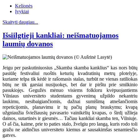
Kelionės
Įvykiai
Skaityti daugiau...
Išsiilgtieji kankliai: neišmatuojamos
laumių dovanos
Jeigu per paskutiniuosius „Skamba skamba kanklius“ kas nors būtų
pasiūlę festivaliui ruoštis keturių kvadratinių metrų plotelyje,
kuriame telpa tik kėdė ir rašomasis stalas, turbūt ne vienas ratiliokas
būtų ne tik garsiai nusijuokęs, bet dar ir pirštu prie smilkinio
pasukiojęs. Gegužės mėnuo visiems folkloru kvėpuojantiems
Vilniaus universiteto studentams gyvenimą užpildo nekantriu
laukimu, nesibaigiančiomis, dažnai sumišimą atnešančiomis
repeticijomis, planavimu ir tų pačių planų braukymu; kvapą
užgniaužia šviežiausių pavasario vainikėlių kvapas, o širdį užlieja
dainos, sutartinės ir giesmės… Tačiau kankliai skamba ten, Vilniuje.
O aš čia, kaime, prie to paties stalo, žvelgiu pro langą, kuris rodo toli
gražu ne aidinčius universiteto kiemus ar sausakimšas senamiesčio
gatves.