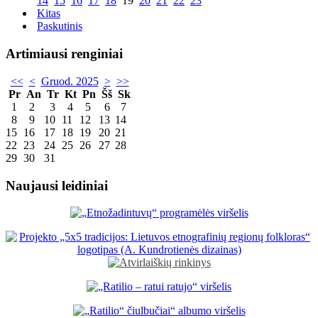
14
15
16
17
18
19
20
21
22
23
Kitas
Paskutinis
Artimiausi renginiai
<<
<
Gruod. 2025
>
>>
Pr
An
Tr
Kt
Pn
Šš
Sk
1
2
3
4
5
6
7
8
9
10
11
12
13
14
15
16
17
18
19
20
21
22
23
24
25
26
27
28
29
30
31
Naujausi leidiniai