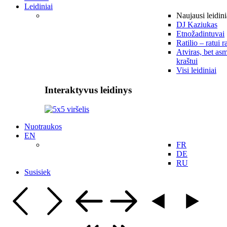
Leidiniai
Naujausi leidini
DJ Kaziukas
Etnožadintuvai
Ratilio – ratui r
Atviras, bet asm
kraštui
Visi leidiniai
Interaktyvus leidinys
Nuotraukos
EN
FR
DE
RU
Susisiek