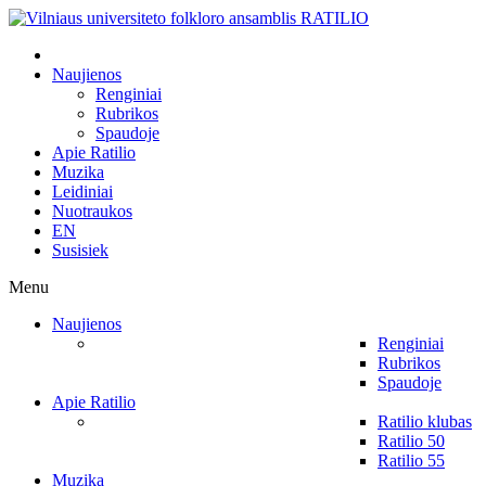
Naujienos
Renginiai
Rubrikos
Spaudoje
Apie Ratilio
Muzika
Leidiniai
Nuotraukos
EN
Susisiek
Menu
Naujienos
Renginiai
Rubrikos
Spaudoje
Apie Ratilio
Ratilio klubas
Ratilio 50
Ratilio 55
Muzika