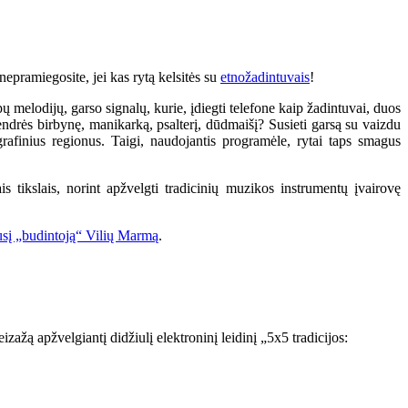
nepramiegosite, jei kas rytą kelsitės su
etnožadintuvais
!
ų melodijų, garso signalų, kurie, įdiegti telefone kaip žadintuvai, duos
endrės birbynę, manikarką, psalterį, dūdmaišį? Susieti garsą su vaizdu
grafinius regionus. Taigi, naudojantis programėle, rytai taps smagus
ais tikslais, norint apžvelgti tradicinių muzikos instrumentų įvairovę
nusį „budintoją“ Vilių Marmą
.
izažą apžvelgiantį didžiulį elektroninį leidinį „5x5 tradicijos: