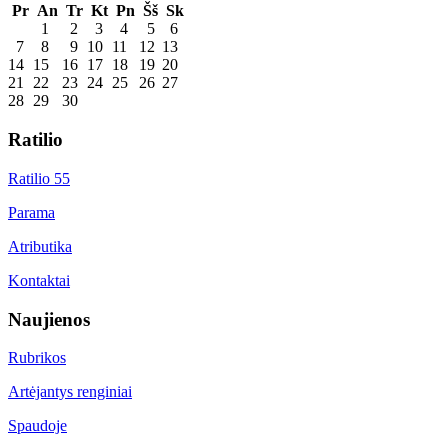
Pr
An
Tr
Kt
Pn
Šš
Sk
1
2
3
4
5
6
7
8
9
10
11
12
13
14
15
16
17
18
19
20
21
22
23
24
25
26
27
28
29
30
Ratilio
Ratilio 55
Parama
Atributika
Kontaktai
Naujienos
Rubrikos
Artėjantys renginiai
Spaudoje