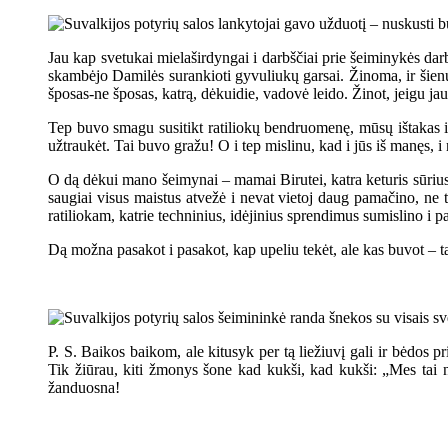
Jau kap svetukai mielaširdyngai i darbščiai prie šeiminykės dar
skambėjo Damilės surankioti gyvuliukų garsai. Žinoma, ir šienuk
šposas-ne šposas, katrą, dėkuidie, vadovė leido. Žinot, jeigu jau
Tep buvo smagu susitikt ratiliokų bendruomenę, mūsų ištakas i s
užtraukėt. Tai buvo gražu! O i tep mislinu, kad i jūs iš manęs, i
O dą dėkui mano šeimynai – mamai Birutei, katra keturis sūrius 
saugiai visus maistus atvežė i nevat vietoj daug pamačino, ne t
ratiliokam, katrie techninius, idėjinius sprendimus sumislino i p
Dą možna pasakot i pasakot, kap upeliu tekėt, ale kas buvot – tas
P. S. Baikos baikom, ale kitusyk per tą liežiuvį gali ir bėdos p
Tik žiūrau, kiti žmonys šone kad kukši, kad kukši: „Mes tai
žanduosna!