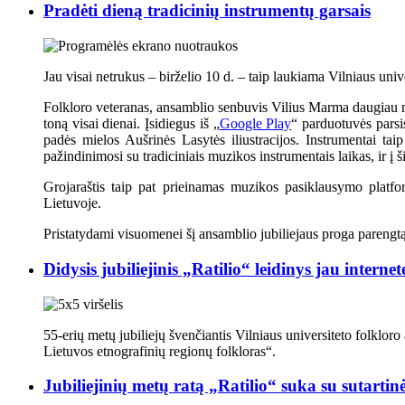
Pradėti dieną tradicinių instrumentų garsais
Jau visai netrukus – birželio 10 d. – taip laukiama Vilniaus univ
Folkloro veteranas, ansamblio senbuvis Vilius Marma daugiau nei 
toną visai dienai. Įsidiegus iš „
Google Play
“ parduotuvės parsi
padės mielos Aušrinės Lasytės iliustracijos. Instrumentai tai
pažindinimosi su tradiciniais muzikos instrumentais laikas, ir į ši
Grojaraštis taip pat prieinamas muzikos pasiklausymo platf
Lietuvoje.
Pristatydami visuomenei šį ansamblio jubiliejaus proga parengtą
Didysis jubiliejinis „Ratilio“ leidinys jau internet
55-erių metų jubiliejų švenčiantis Vilniaus universiteto folkloro 
Lietuvos etnografinių regionų folkloras“.
Jubiliejinių metų ratą „Ratilio“ suka su sutartin