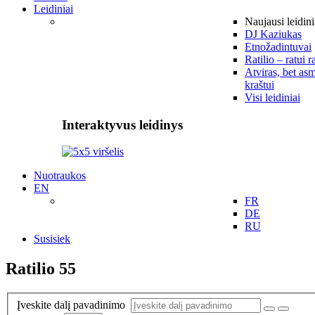
Leidiniai
Naujausi leidini
DJ Kaziukas
Etnožadintuvai
Ratilio – ratui r
Atviras, bet asm
kraštui
Visi leidiniai
Interaktyvus leidinys
Nuotraukos
EN
FR
DE
RU
Susisiek
Ratilio 55
Įveskite dalį pavadinimo