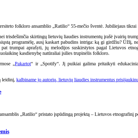
ersiteto folkloro ansamblio „Ratilio“ 55-mečio šventė. Jubiliejaus tikrai 
trisdešimčia skirtingų lietuvių liaudies instrumentų įrašė įvairių trump
siųstą programėlę, ausį kaskart pabudins intriga: ką gi girdžiu? Ūžlį, n
p pat trumpai aprašyti, jų melodijos suskirstytos pagal Lietuvos etno
uolaikinę kasdienybę natūraliai įsilies trupinėlis folkloro.
ormose „
Pakartot
“ ir „Spotify“. Jį puikiai galima pritaikyti edukacini
 leidinį,
kalbiname jo autorių, lietuvių liaudies instrumentus prisijauki
e
ansamblis „Ratilio“ pristato įspūdingą projektą – Lietuvos etnografinį pe
ėmis