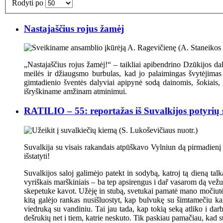
Rodyti po
Nastajaščius rojus žamėj
„Nastajaščius rojus žamėj!“ – taikliai apibendrino Dzūkijos 
meilės ir džiaugsmo burbulas, kad jo palaimingas švytėjimas 
gimtadienio šventės dalyviai apipynė sodą dainomis, šokiais, 
išryškiname amžinam atminimui.
RATILIO – 55: reportažas iš Suvalkijos potyrių 
Suvalkija su visais rakandais atpūškavo Vylniun dą pirmadienį 
išstatyti!
Suvalkijos saloj galimėjo patekt in sodybą, katroj tą dieną tal
vyriškais marškiniais – ba tep apsirengus i dar̃ vasarom dą vežu
skepetuke kavot. Užėję in stubą, svetukai pamatė mano močiutės a
kitą galėjo rankas nusišluostyt, kap bulvukę su šimtamečiu ka
viedruką su vandiniu. Tai jau tada, kap tokią seką atliko i dar
dešrukių net i tiem, katrie neskuto. Tik paskiau pamačiau, kad st