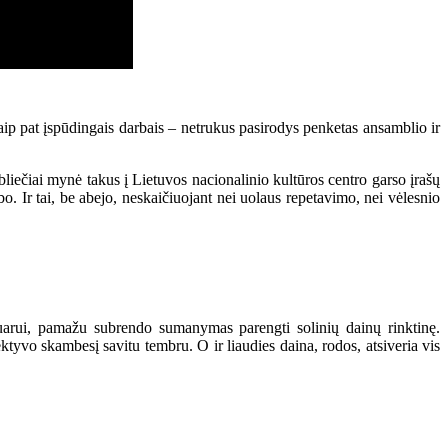
taip pat įspūdingais darbais – netrukus pasirodys penketas ansamblio ir
bliečiai mynė takus į Lietuvos nacionalinio kultūros centro garso įrašų
rbo. Ir tai, be abejo, neskaičiuojant nei uolaus repetavimo, nei vėlesnio
rtuarui, pamažu subrendo sumanymas parengti solinių dainų rinktinę.
ktyvo skambesį savitu tembru. O ir liaudies daina, rodos, atsiveria vis