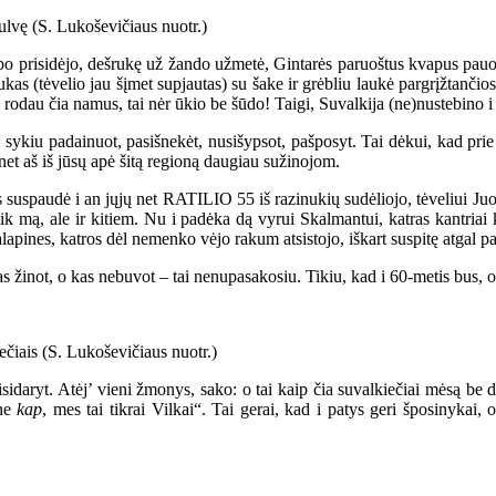
bo prisidėjo, dešrukę už žando užmetė, Gintarės paruoštus kvapus pauost
as (tėvelio jau šįmet supjautas) su šake ir grėbliu laukė pargrįžtančio
 rodau čia namus, tai nėr ūkio be šūdo! Taigi, Suvalkija (ne)nustebino i a
ykiu padainuot, pasišnekėt, nusišypsot, pašposyt. Tai dėkui, kad prie S
 net aš iš jūsų apė šitą regioną daugiau sužinojom.
suspaudė i an jųjų net RATILIO 55 iš razinukių sudėliojo, tėveliui Juoz
ik mą, ale ir kitiem. Nu i padėka dą vyrui Skalmantui, katras kantriai 
alapines, katros dėl nemenko vėjo rakum atsistojo, iškart suspitę atgal pa
 žinot, o kas nebuvot – tai nenupasakosiu. Tikiu, kad i 60-metis bus, o t
risidaryt. Atėj’ vieni žmonys, sako: o tai kaip čia suvalkiečiai mėsą be
 ne
kap
, mes tai tikrai Vilkai“. Tai gerai, kad i patys geri šposinykai