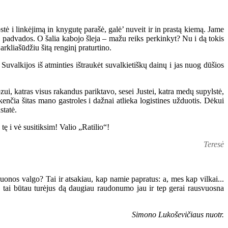
ė i linkėjimą in knygutę parašė, galė’ nuveit ir in prastą kiemą. Jame
s padvados. O šalia kabojo šleja – mažu reiks perkinkyt? Nu i dą tokis
rkliašūdžiu šitą renginį praturtino.
uvalkijos iš atminties ištraukėt suvalkietiškų dainų i jas nuog dūšios
ui, katras visus rakandus pariktavo, sesei Justei, katra medų supylstė,
kenčia šitas mano gastroles i dažnai atlieka logistines užduotis. Dėkui
statė.
ę i vė susitiksim! Valio „Ratilio“!
Teresė
 duonos valgo? Tai ir atsakiau, kap namie papratus: a, mes kap vilkai...
, o tai būtau turėjus dą daugiau raudonumo jau ir tep gerai rausvuosna
Simono Lukoševičiaus nuotr.