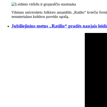
Vilniaus universiteto folkloro ansamblis „Ratilio“ kviečia švent
nematerialaus kultūros paveldo sąrašą.
Jubiliejinius metus „Ratilio“ pradės naujais leidi