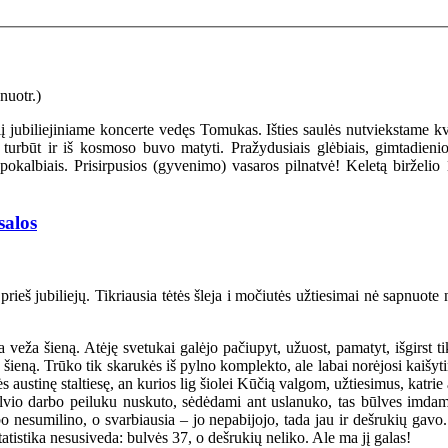
dalį jubiliejiniame koncerte vedęs Tomukas. Išties saulės nutviekstam
turbūt ir iš kosmoso buvo matyti. Pražydusiais glėbiais, gimtadienio
pokalbiais. Prisirpusios (gyvenimo) vasaros pilnatvė! Keletą birželio
salos
prieš jubiliejų. Tikriausia tėtės šleja i močiutės užtiesimai nė sapnu
ka veža šieną. Atėję svetukai galėjo pačiupyt, užuost, pamatyt, išgirst
 šieną. Trūko tik skarukės iš pylno komplekto, ale labai norėjosi kaišyt
ustinę staltiesę, an kurios lig šiolei Kūčią valgom, užtiesimus, katrie a
lvio darbo peiluku nuskuto, sėdėdami ant uslanuko, tas būlves imdami
bo nesumilino, o svarbiausia – jo nepabijojo, tada jau ir dešrukių gav
atistika nesusiveda: bulvės 37, o dešrukių neliko. Ale ma jį galas!