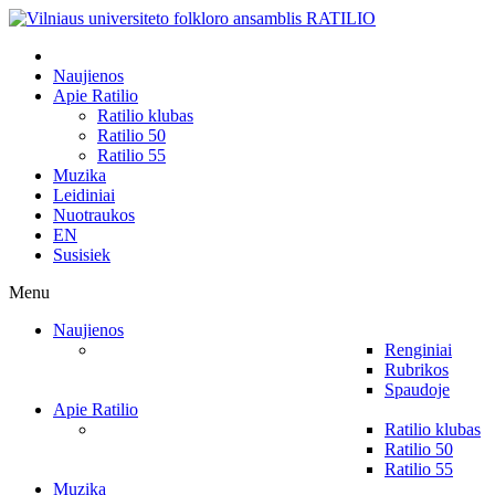
Naujienos
Apie Ratilio
Ratilio klubas
Ratilio 50
Ratilio 55
Muzika
Leidiniai
Nuotraukos
EN
Susisiek
Menu
Naujienos
Renginiai
Rubrikos
Spaudoje
Apie Ratilio
Ratilio klubas
Ratilio 50
Ratilio 55
Muzika