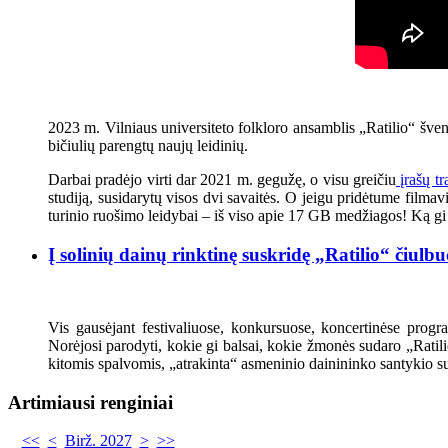
2023 m. Vilniaus universiteto folkloro ansamblis „Ratilio“ šven
bičiulių parengtų naujų leidinių.
Darbai pradėjo virti dar 2021 m. gegužę, o visu greičiu
įrašų tr
studiją, susidarytų visos dvi savaitės. O jeigu pridėtume filmavi
turinio ruošimo leidybai – iš viso apie 17 GB medžiagos! Ką gi 
Į solinių dainų rinktinę suskridę „Ratilio“ čiulbu
Vis gausėjant festivaliuose, konkursuose, koncertinėse progr
Norėjosi parodyti, kokie gi balsai, kokie žmonės sudaro „Ratili
kitomis spalvomis, „atrakinta“ asmeninio dainininko santykio su
Artimiausi renginiai
<<
<
Birž. 2027
>
>>