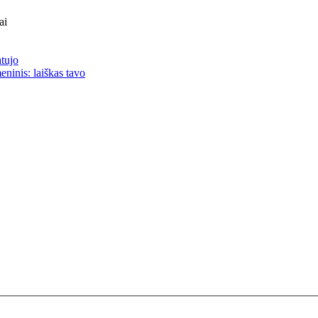
ai
atujo
eninis: laiškas tavo