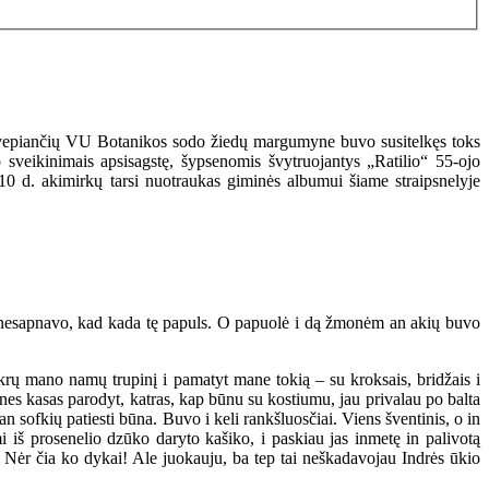
e kvepiančių VU Botanikos sodo žiedų margumyne buvo susitelkęs toks
 sveikinimais apsisagstę, šypsenomis švytruojantys „Ratilio“ 55-ojo
 10 d. akimirkų tarsi nuotraukas giminės albumui šiame straipsnelyje
ote nesapnavo, kad kada tę papuls. O papuolė i dą žmonėm an akių buvo
 tikrų mano namų trupinį i pamatyt mane tokią – su kroksais, bridžais i
ines kasas parodyt, katras, kap būnu su kostiumu, jau privalau po balta
n sofkių patiesti būna. Buvo i keli rankšluosčiai. Viens šventinis, o in
 iš prosenelio dzūko daryto kašiko, i paskiau jas inmetę in palivotą
o. Nėr čia ko dykai! Ale juokauju, ba tep tai neškadavojau Indrės ūkio