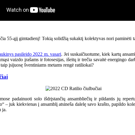
čia 55-ąjį gimtadienį! Tokią solidžią sukaktį kolektyvas nori paminėti 
aukinys pasileido 2022 m. vasarį
. Jei suskaičiuotume, kiek kartų ansam
mąsi vaizdo įrašams ir fotosesijas, išeitų ir trečia savaitė energingo da
taip įsijuosę šventiniams metams rengė ratiliokai?
čiai
amose padainuoti solo išdrįstančių ansambliečių ir pildantis jų repe
o“ – juk kiekvienas į ansamblį atsineša dalelę savo krašto, papildo kole
 ja.