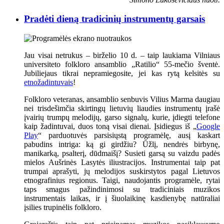
Pradėti dieną tradicinių instrumentų garsais
Jau visai netrukus – birželio 10 d. – taip laukiama Vilniaus
universiteto folkloro ansamblio „Ratilio“ 55-mečio šventė.
Jubiliejaus tikrai nepramiegosite, jei kas rytą kelsitės su
etnožadintuvais
!
Folkloro veteranas, ansamblio senbuvis Vilius Marma daugiau
nei trisdešimčia skirtingų lietuvių liaudies instrumentų įrašė
įvairių trumpų melodijų, garso signalų, kurie, įdiegti telefone
kaip žadintuvai, duos toną visai dienai. Įsidiegus iš „
Google
Play
“ parduotuvės parsisiųstą programėlę, ausį kaskart
pabudins intriga: ką gi girdžiu? Ūžlį, nendrės birbynę,
manikarką, psalterį, dūdmaišį? Susieti garsą su vaizdu padės
mielos Aušrinės Lasytės iliustracijos. Instrumentai taip pat
trumpai aprašyti, jų melodijos suskirstytos pagal Lietuvos
etnografinius regionus. Taigi, naudojantis programėle, rytai
taps smagus pažindinimosi su tradiciniais muzikos
instrumentais laikas, ir į šiuolaikinę kasdienybę natūraliai
įsilies trupinėlis folkloro.