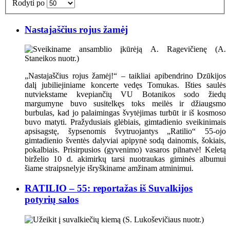
Rodyti po
Nastajaščius rojus žamėj
„Nastajaščius rojus žamėj!“ – taikliai apibendrino Dzūkijos
dalį jubiliejiniame koncerte vedęs Tomukas. Išties saulės
nutviekstame kvepiančių VU Botanikos sodo žiedų
margumyne buvo susitelkęs toks meilės ir džiaugsmo
burbulas, kad jo palaimingas švytėjimas turbūt ir iš kosmoso
buvo matyti. Pražydusiais glėbiais, gimtadienio sveikinimais
apsisagstę, šypsenomis švytruojantys „Ratilio“ 55-ojo
gimtadienio šventės dalyviai apipynė sodą dainomis, šokiais,
pokalbiais. Prisirpusios (gyvenimo) vasaros pilnatvė! Keletą
birželio 10 d. akimirkų tarsi nuotraukas giminės albumui
šiame straipsnelyje išryškiname amžinam atminimui.
RATILIO – 55: reportažas iš Suvalkijos
potyrių salos