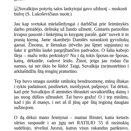
Jau kap svetukai mielaširdyngai i darbščiai prie šeiminykės
darbo prisidėjo, dešrukę už žando užmetė, Gintarės paruoštus
kvapus pauostė i linkėjimą in knygutę parašė, galė’ nuveit ir in
prastą kiemą. Jame skambėjo Damilės surankioti gyvuliukų
garsai. Žinoma, ir šienukas (tėvelio jau šįmet supjautas) su
šake ir grėbliu laukė pargrįžtančios padvados. O šalia kabojo
šleja – mažu reiks perkinkyt? Nu i dą tokis šposas-ne šposas,
katrą, dėkuidie, vadovė leido. Žinot, jeigu jau rodau čia
namus, tai nėr ūkio be šūdo! Taigi, Suvalkija (ne)nustebino i
arkliašūdžiu šitą renginį praturtino.
Tep buvo smagu susitikt ratiliokų bendruomenę, mūsų ištakas
i sykiu padainuot, pasišnekėt, nusišypsot, pašposyt. Tai dėkui,
kad prie Suvalkijos iš atminties ištraukėt suvalkietiškų dainų i
jas nuog dūšios užtraukėt. Tai buvo gražu! O i tep mislinu,
kad i jūs iš manęs, i net aš iš jūsų apė šitą regioną daugiau
sužinojom.
O dą dėkui mano šeimynai – mamai Birutei, katra keturis
sūrius suspaudė i an jųjų net RATILIO 55 iš razinukių
sudėliojo, tėveliui Juozui, katras visus rakandus pariktavo,