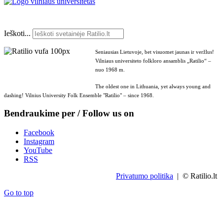
Ieškoti...
Seniausias Lietuvoje, bet visuomet jaunas ir veržlus!
Vilniaus universiteto folkloro ansamblis „Ratilio“ –
nuo 1968 m.
The oldest one in Lithuania, yet always young and
dashing! Vilnius University Folk Ensemble "Ratilio" – since 1968.
Bendraukime per / Follow us on
Facebook
Instagram
YouTube
RSS
Privatumo politika
| © Ratilio.lt
Go to top