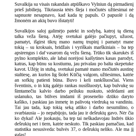
Suvalkija su visais rakandais atpūškavo Vylniun dą pirmadienį
prieš jubiliejų. Tikriausia tėtės šleja i močiutės užtiesimai nė
sapnuote nesapnavo, kad kada tę papuls. O papuolė i dą
žmonėm an akių buvo išstatyti!
Suvalkijos saloj galimėjo patekt in sodybą, katroj tą dieną
talka veža šieną. Atėję svetukai galėjo pačiupyt, užuost,
pamatyt, išgirst tikrų mano namų trupinį i pamatyt mane
tokią – su kroksais, bridžais i vyriškais marškiniais – ba tep
apsirengus i dar̃ vasarom dą vežu šieną. Trūko tik skarukės iš
pylno komplekto, ale labai norėjosi kaišytines kasas parodyt,
katras, kap būnu su kostiumu, jau privalau po balta skepetuke
kavot. Užėję in stubą, svetukai pamatė mano močiutės austinę
staltiesę, an kurios lig šiolei Kūčią valgom, užtiesimus, katrie
an sofkių patiesti būna. Buvo i keli rankšluosčiai. Viens
šventinis, o in kitą galėjo rankas nusišluostyt, kap bulvukę su
šimtamečiu kalvio darbo peiluku nuskuto, sėdėdami ant
uslanuko, tas būlves imdami iš prosenelio dzūko daryto
kašiko, i paskiau jas inmetę in palivotą viedruką su vandiniu.
Tai jau tada, kap tokią seką atliko i darbo nesumilino, o
svarbiausia – jo nepabijojo, tada jau ir dešrukių gavo. Nėr čia
ko dykai! Ale juokauju, ba tep tai neškadavojau Indrės ūkio
dešrukių net i tiem, katrie neskuto. Tik paskiau pamačiau, kad
statistika nesusiveda: bulvės 37, o dešrukių neliko. Ale ma jį
galas!