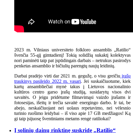
2023 m. Vilniaus universiteto folkloro ansamblis „Ratilio“
švenčia 55-ąjį gimtadienį! Tokią solidžią sukaktį kolektyvas
nori paminėti taip pat įspūdingais darbais – netrukus pasirodys
penketas ansamblio ir bičiulių parengtų naujų leidinių.
Darbai pradėjo virti dar 2021 m. gegužę, o visu greičiu
įrašų
traukinys pasileido 2022 m. vasarį
. Jei suskaičiuotume, kiek
kartų ansambliečiai mynė takus į Lietuvos nacionalinio
kultūros centro garso įrašų studiją, susidarytų visos dvi
savaitės. O jeigu pridėtume filmavimąsi vaizdo įrašams ir
fotosesijas, išeitų ir trečia savaitė energingo darbo. Ir tai, be
abejo, neskaičiuojant nei uolaus repetavimo, nei vėlesnio
turinio ruošimo leidybai – iš viso apie 17 GB medžiagos! Ką
gi taip įsijuosę šventiniams metams rengė ratiliokai?
Į solinių dainų rinktinę suskridę „Ratilio“