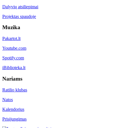
Dalyvių atsiliepimai
Projektas spaudoje
Muzika
Pakartot.lt
Youtube.com
Spotify.com
iBiblioteka.lt
Nariams
Ratilio klubas
Natos
Kalendorius
Prisijungimas