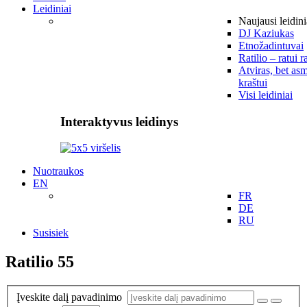
Leidiniai
Naujausi leidini
DJ Kaziukas
Etnožadintuvai
Ratilio – ratui r
Atviras, bet asm
kraštui
Visi leidiniai
Interaktyvus leidinys
Nuotraukos
EN
FR
DE
RU
Susisiek
Ratilio 55
Įveskite dalį pavadinimo