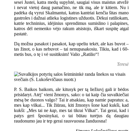
sesei Justei, katra medų supylstė, saugiai visus maistus atvežė
i nevat vietoj daug pamačino, ne tik mą, ale ir kitiem. Nu i
padėka dą vyrui Skalmantui, katras kantriai kenčia šitas mano
gastroles i dažnai atlieka logistines užduotis. Dėkui ratiliokam,
katrie techninius, idėjinius sprendimus sumislino i palapines,
katros dėl nemenko vėjo rakum atsistojo, iškart suspitę atgal
pastatė.
Dą možna pasakot i pasakot, kap upeliu tekėt, ale kas buvot –
tas žinot, o kas nebuvot – tai nenupasakosiu. Tikiu, kad i 60-
metis bus, o tę i vė susitiksim! Valio „Ratilio“!
Teresė
P. S. Baikos baikom, ale kitusyk per tą liežiuvį gali ir bėdos
prisidaryt. Atėj’ vieni žmonys, sako: o tai kaip čia suvalkiečiai
mėsą be duonos valgo? Tai ir atsakiau, kap namie papratus: a,
mes kap vilkai... Tik žiūrau, kiti žmonys šone kad kukši, kad
kukši: „Mes tai ne
kap
, mes tai tikrai Vilkai“. Tai gerai, kad i
patys geri šposinykai, o tai būtau turėjus dą daugiau
raudonumo jau ir tep gerai rausvuosna žanduosna!
Simono Lukoševičiaus nuotr.