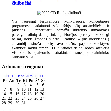
čiulbučiai
Vis gausėjant festivaliuose, konkursuose, koncertinėse
programose padainuoti solo išdrįstančių ansambliečių ir
pildantis jų repertuarui, pamažu subrendo sumanymas
parengti solinių dainų rinktinę. Norėjosi parodyti, kokie gi
balsai, kokie žmonės sudaro „Ratilio“ – juk kiekvienas į
ansamblį atsineša dalelę savo krašto, papildo kolektyvo
skambesį savitu tembru. O ir liaudies daina, rodos, atsiveria
vis kitomis spalvomis, „atrakinta“ asmeninio dainininko
santykio su ja.
Artimiausi renginiai
<<
<
Liepa 2025
>
>>
Pr
An
Tr
Kt
Pn
Šš
Sk
1
2
3
4
5
6
7
8
9
10
11
12
13
14
15
16
17
18
19
20
21
22
23
24
25
26
27
28
29
30
31