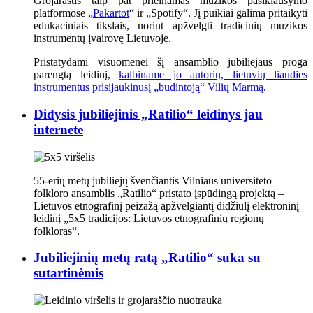
Grojaraštis taip pat prieinamas muzikos pasiklausymo
platformose „
Pakartot
“ ir „Spotify“. Jį puikiai galima pritaikyti
edukaciniais tikslais, norint apžvelgti tradicinių muzikos
instrumentų įvairovę Lietuvoje.
Pristatydami visuomenei šį ansamblio jubiliejaus proga
parengtą leidinį,
kalbiname jo autorių, lietuvių liaudies
instrumentus prisijaukinusį „budintoją“ Vilių Marmą
.
Didysis jubiliejinis „Ratilio“ leidinys jau
internete
55-erių metų jubiliejų švenčiantis Vilniaus universiteto
folkloro ansamblis „Ratilio“ pristato įspūdingą projektą –
Lietuvos etnografinį peizažą apžvelgiantį didžiulį elektroninį
leidinį „5x5 tradicijos: Lietuvos etnografinių regionų
folkloras“.
Jubiliejinių metų ratą „Ratilio“ suka su
sutartinėmis