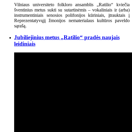
Vilniaus universiteto folkloro ansamblis „Ratilio“ kviečia
šventinius metus sukti su sutartinėmis – vokaliniais ir (arba)
instrumentiniais senosios polifonijos kūriniais, įtrauktais į
Reprezentatyvųjį žmonijos nematerialaus kultūros paveldo
sąrašą.
Jubiliejinius metus „Ratilio“ pradės naujais
leidiniais