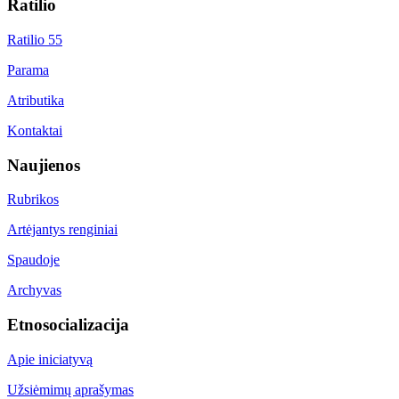
Ratilio
Ratilio 55
Parama
Atributika
Kontaktai
Naujienos
Rubrikos
Artėjantys renginiai
Spaudoje
Archyvas
Etnosocializacija
Apie iniciatyvą
Užsiėmimų aprašymas