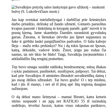
Jau kap svetukai mielaširdyngai i darbščiai prie šeiminykės
darbo prisidėjo, dešrukę už žando užmetė, Gintarės paruoštus
kvapus pauostė i linkėjimą in knygutę parašė, galė’ nuveit ir in
prastą kiemą. Jame skambėjo Damilės surankioti gyvuliukų
garsai. Žinoma, ir šienukas (tėvelio jau šįmet supjautas) su
šake ir grėbliu laukė pargrįžtančios padvados. O šalia kabojo
šleja – mažu reiks perkinkyt? Nu i dą tokis šposas-ne šposas,
katrą, dėkuidie, vadovė leido. Žinot, jeigu jau rodau čia
namus, tai nėr ūkio be šūdo! Taigi, Suvalkija (ne)nustebino i
arkliašūdžiu šitą renginį praturtino.
Tep buvo smagu susitikt ratiliokų bendruomenę, mūsų ištakas
i sykiu padainuot, pasišnekėt, nusišypsot, pašposyt. Tai dėkui,
kad prie Suvalkijos iš atminties ištraukėt suvalkietiškų dainų i
jas nuog dūšios užtraukėt. Tai buvo gražu! O i tep mislinu,
kad i jūs iš manęs, i net aš iš jūsų apė šitą regioną daugiau
sužinojom.
O dą dėkui mano šeimynai – mamai Birutei, katra keturis
sūrius suspaudė i an jųjų net RATILIO 55 iš razinukių
sudėliojo, tėveliui Juozui, katras visus rakandus pariktavo,