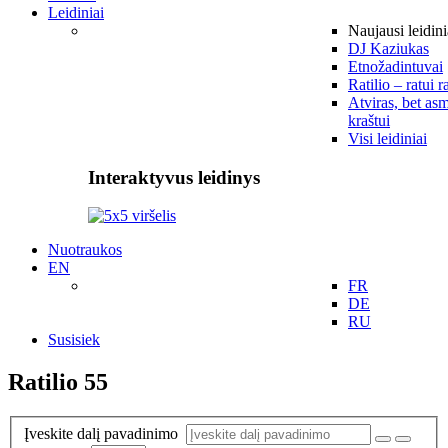
Leidiniai
Naujausi leidini
DJ Kaziukas
Etnožadintuvai
Ratilio – ratui r
Atviras, bet asm
kraštui
Visi leidiniai
Interaktyvus leidinys
Nuotraukos
EN
FR
DE
RU
Susisiek
Ratilio 55
Įveskite dalį pavadinimo