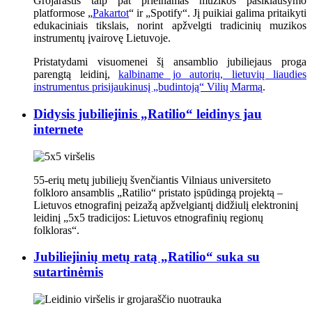
Grojaraštis taip pat prieinamas muzikos pasiklausymo
platformose „
Pakartot
“ ir „Spotify“. Jį puikiai galima pritaikyti
edukaciniais tikslais, norint apžvelgti tradicinių muzikos
instrumentų įvairovę Lietuvoje.
Pristatydami visuomenei šį ansamblio jubiliejaus proga
parengtą leidinį,
kalbiname jo autorių, lietuvių liaudies
instrumentus prisijaukinusį „budintoją“ Vilių Marmą
.
Didysis jubiliejinis „Ratilio“ leidinys jau
internete
55-erių metų jubiliejų švenčiantis Vilniaus universiteto
folkloro ansamblis „Ratilio“ pristato įspūdingą projektą –
Lietuvos etnografinį peizažą apžvelgiantį didžiulį elektroninį
leidinį „5x5 tradicijos: Lietuvos etnografinių regionų
folkloras“.
Jubiliejinių metų ratą „Ratilio“ suka su
sutartinėmis