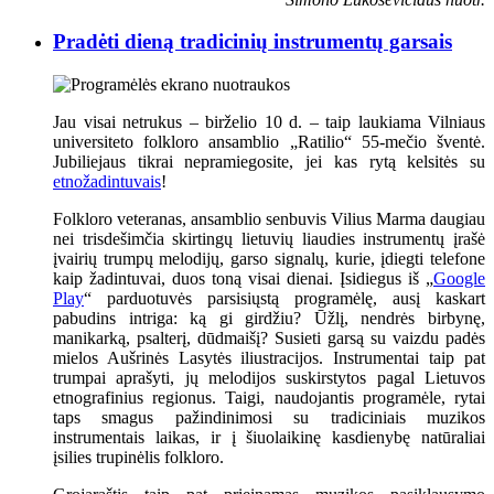
Pradėti dieną tradicinių instrumentų garsais
Jau visai netrukus – birželio 10 d. – taip laukiama Vilniaus
universiteto folkloro ansamblio „Ratilio“ 55-mečio šventė.
Jubiliejaus tikrai nepramiegosite, jei kas rytą kelsitės su
etnožadintuvais
!
Folkloro veteranas, ansamblio senbuvis Vilius Marma daugiau
nei trisdešimčia skirtingų lietuvių liaudies instrumentų įrašė
įvairių trumpų melodijų, garso signalų, kurie, įdiegti telefone
kaip žadintuvai, duos toną visai dienai. Įsidiegus iš „
Google
Play
“ parduotuvės parsisiųstą programėlę, ausį kaskart
pabudins intriga: ką gi girdžiu? Ūžlį, nendrės birbynę,
manikarką, psalterį, dūdmaišį? Susieti garsą su vaizdu padės
mielos Aušrinės Lasytės iliustracijos. Instrumentai taip pat
trumpai aprašyti, jų melodijos suskirstytos pagal Lietuvos
etnografinius regionus. Taigi, naudojantis programėle, rytai
taps smagus pažindinimosi su tradiciniais muzikos
instrumentais laikas, ir į šiuolaikinę kasdienybę natūraliai
įsilies trupinėlis folkloro.