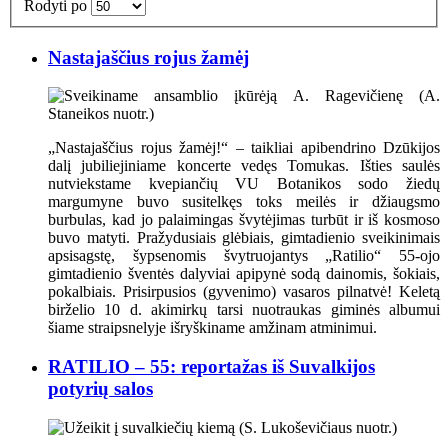
Rodyti po
Nastajaščius rojus žamėj
„Nastajaščius rojus žamėj!“ – taikliai apibendrino Dzūkijos
dalį jubiliejiniame koncerte vedęs Tomukas. Išties saulės
nutviekstame kvepiančių VU Botanikos sodo žiedų
margumyne buvo susitelkęs toks meilės ir džiaugsmo
burbulas, kad jo palaimingas švytėjimas turbūt ir iš kosmoso
buvo matyti. Pražydusiais glėbiais, gimtadienio sveikinimais
apsisagstę, šypsenomis švytruojantys „Ratilio“ 55-ojo
gimtadienio šventės dalyviai apipynė sodą dainomis, šokiais,
pokalbiais. Prisirpusios (gyvenimo) vasaros pilnatvė! Keletą
birželio 10 d. akimirkų tarsi nuotraukas giminės albumui
šiame straipsnelyje išryškiname amžinam atminimui.
RATILIO – 55: reportažas iš Suvalkijos
potyrių salos