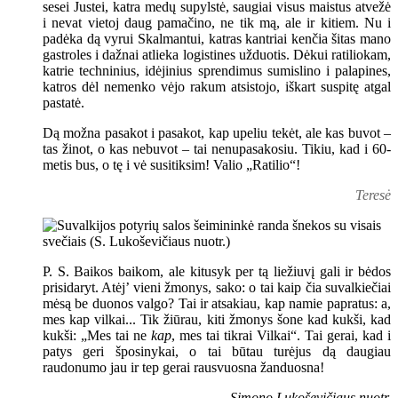
sesei Justei, katra medų supylstė, saugiai visus maistus atvežė
i nevat vietoj daug pamačino, ne tik mą, ale ir kitiem. Nu i
padėka dą vyrui Skalmantui, katras kantriai kenčia šitas mano
gastroles i dažnai atlieka logistines užduotis. Dėkui ratiliokam,
katrie techninius, idėjinius sprendimus sumislino i palapines,
katros dėl nemenko vėjo rakum atsistojo, iškart suspitę atgal
pastatė.
Dą možna pasakot i pasakot, kap upeliu tekėt, ale kas buvot –
tas žinot, o kas nebuvot – tai nenupasakosiu. Tikiu, kad i 60-
metis bus, o tę i vė susitiksim! Valio „Ratilio“!
Teresė
P. S. Baikos baikom, ale kitusyk per tą liežiuvį gali ir bėdos
prisidaryt. Atėj’ vieni žmonys, sako: o tai kaip čia suvalkiečiai
mėsą be duonos valgo? Tai ir atsakiau, kap namie papratus: a,
mes kap vilkai... Tik žiūrau, kiti žmonys šone kad kukši, kad
kukši: „Mes tai ne
kap
, mes tai tikrai Vilkai“. Tai gerai, kad i
patys geri šposinykai, o tai būtau turėjus dą daugiau
raudonumo jau ir tep gerai rausvuosna žanduosna!
Simono Lukoševičiaus nuotr.