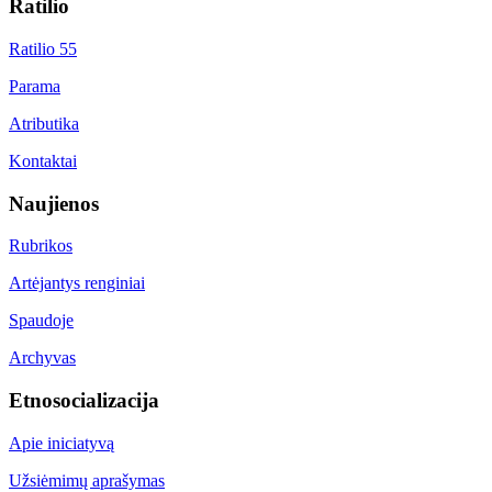
Ratilio
Ratilio 55
Parama
Atributika
Kontaktai
Naujienos
Rubrikos
Artėjantys renginiai
Spaudoje
Archyvas
Etnosocializacija
Apie iniciatyvą
Užsiėmimų aprašymas