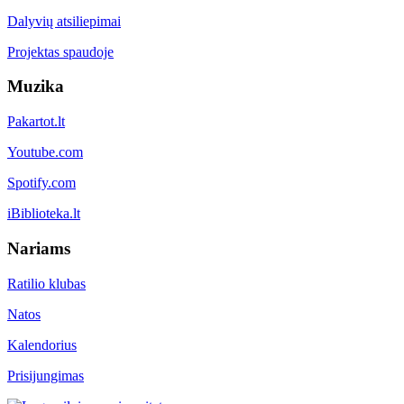
Dalyvių atsiliepimai
Projektas spaudoje
Muzika
Pakartot.lt
Youtube.com
Spotify.com
iBiblioteka.lt
Nariams
Ratilio klubas
Natos
Kalendorius
Prisijungimas