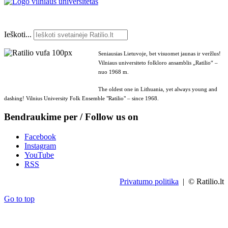
Ieškoti...
Seniausias Lietuvoje, bet visuomet jaunas ir veržlus!
Vilniaus universiteto folkloro ansamblis „Ratilio“ –
nuo 1968 m.
The oldest one in Lithuania, yet always young and
dashing! Vilnius University Folk Ensemble "Ratilio" – since 1968.
Bendraukime per / Follow us on
Facebook
Instagram
YouTube
RSS
Privatumo politika
| © Ratilio.lt
Go to top