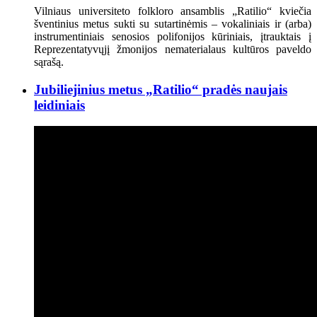
Vilniaus universiteto folkloro ansamblis „Ratilio“ kviečia
šventinius metus sukti su sutartinėmis – vokaliniais ir (arba)
instrumentiniais senosios polifonijos kūriniais, įtrauktais į
Reprezentatyvųjį žmonijos nematerialaus kultūros paveldo
sąrašą.
Jubiliejinius metus „Ratilio“ pradės naujais
leidiniais