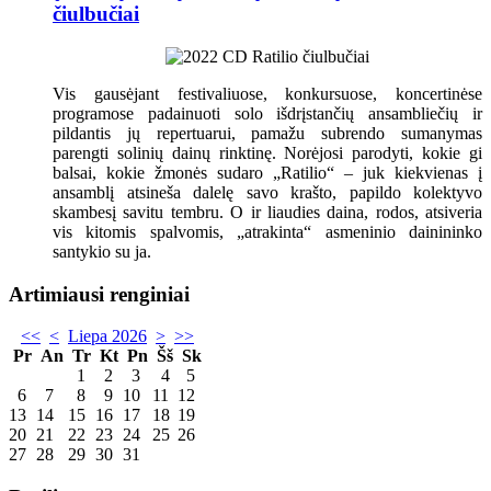
čiulbučiai
Vis gausėjant festivaliuose, konkursuose, koncertinėse
programose padainuoti solo išdrįstančių ansambliečių ir
pildantis jų repertuarui, pamažu subrendo sumanymas
parengti solinių dainų rinktinę. Norėjosi parodyti, kokie gi
balsai, kokie žmonės sudaro „Ratilio“ – juk kiekvienas į
ansamblį atsineša dalelę savo krašto, papildo kolektyvo
skambesį savitu tembru. O ir liaudies daina, rodos, atsiveria
vis kitomis spalvomis, „atrakinta“ asmeninio dainininko
santykio su ja.
Artimiausi renginiai
<<
<
Liepa 2026
>
>>
Pr
An
Tr
Kt
Pn
Šš
Sk
1
2
3
4
5
6
7
8
9
10
11
12
13
14
15
16
17
18
19
20
21
22
23
24
25
26
27
28
29
30
31