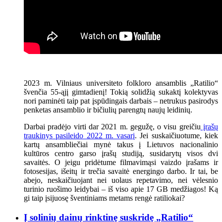
2023 m. Vilniaus universiteto folkloro ansamblis „Ratilio“
švenčia 55-ąjį gimtadienį! Tokią solidžią sukaktį kolektyvas
nori paminėti taip pat įspūdingais darbais – netrukus pasirodys
penketas ansamblio ir bičiulių parengtų naujų leidinių.
Darbai pradėjo virti dar 2021 m. gegužę, o visu greičiu
įrašų
traukinys pasileido 2022 m. vasarį
. Jei suskaičiuotume, kiek
kartų ansambliečiai mynė takus į Lietuvos nacionalinio
kultūros centro garso įrašų studiją, susidarytų visos dvi
savaitės. O jeigu pridėtume filmavimąsi vaizdo įrašams ir
fotosesijas, išeitų ir trečia savaitė energingo darbo. Ir tai, be
abejo, neskaičiuojant nei uolaus repetavimo, nei vėlesnio
turinio ruošimo leidybai – iš viso apie 17 GB medžiagos! Ką
gi taip įsijuosę šventiniams metams rengė ratiliokai?
Į solinių dainų rinktinę suskridę „Ratilio“