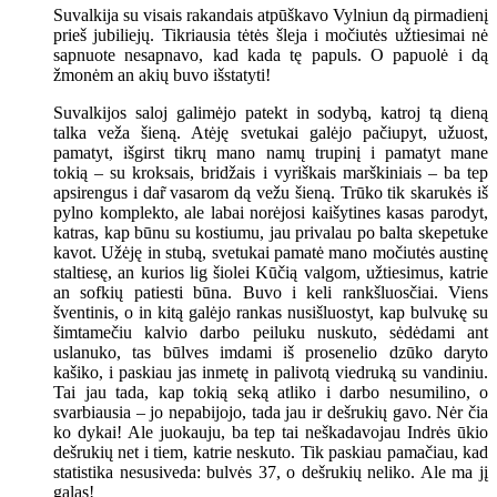
Suvalkija su visais rakandais atpūškavo Vylniun dą pirmadienį
prieš jubiliejų. Tikriausia tėtės šleja i močiutės užtiesimai nė
sapnuote nesapnavo, kad kada tę papuls. O papuolė i dą
žmonėm an akių buvo išstatyti!
Suvalkijos saloj galimėjo patekt in sodybą, katroj tą dieną
talka veža šieną. Atėję svetukai galėjo pačiupyt, užuost,
pamatyt, išgirst tikrų mano namų trupinį i pamatyt mane
tokią – su kroksais, bridžais i vyriškais marškiniais – ba tep
apsirengus i dar̃ vasarom dą vežu šieną. Trūko tik skarukės iš
pylno komplekto, ale labai norėjosi kaišytines kasas parodyt,
katras, kap būnu su kostiumu, jau privalau po balta skepetuke
kavot. Užėję in stubą, svetukai pamatė mano močiutės austinę
staltiesę, an kurios lig šiolei Kūčią valgom, užtiesimus, katrie
an sofkių patiesti būna. Buvo i keli rankšluosčiai. Viens
šventinis, o in kitą galėjo rankas nusišluostyt, kap bulvukę su
šimtamečiu kalvio darbo peiluku nuskuto, sėdėdami ant
uslanuko, tas būlves imdami iš prosenelio dzūko daryto
kašiko, i paskiau jas inmetę in palivotą viedruką su vandiniu.
Tai jau tada, kap tokią seką atliko i darbo nesumilino, o
svarbiausia – jo nepabijojo, tada jau ir dešrukių gavo. Nėr čia
ko dykai! Ale juokauju, ba tep tai neškadavojau Indrės ūkio
dešrukių net i tiem, katrie neskuto. Tik paskiau pamačiau, kad
statistika nesusiveda: bulvės 37, o dešrukių neliko. Ale ma jį
galas!